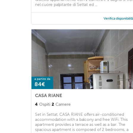
nel cuore palpitante di Settat ed ...
Verifica disponibilit
a partire da
84€
CASA RIANE
4
Ospiti
2
Camere
Set in Settat, CASA RIANE offers air-conditioned
accommodation with a balcony and free WiFi. This
apartment provides a terrace as well as a bar. The
spacious apartment is composed of 2 bedrooms, a