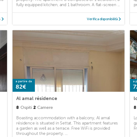
fully equipped kitchen, and 1 bathroom. A flat-screen ...
p
à
Verifica disponibilità
a partire da
a p
82€
7
Al amal résidence
l
8
Ospiti
2
Camere
8
Boasting accommodation with a balcony, Al amal
L
résidence is situated in Settat. This apartment features
g
a garden as well as a terrace. Free WiFi is provided
F
throughout the property. ...