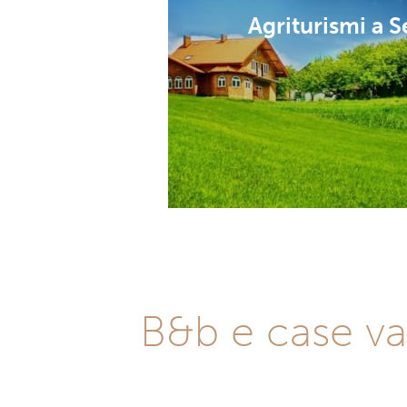
Agriturismi a S
B&b e case vac