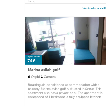
living ...
Verifica disponibilit
a partire da
74€
Marina asilah golf
6
Ospiti
1
Camera
Boasting air-conditioned accommodation with a
balcony, Marina asilah golf is situated in Settat. This
apartment also has a private pool. The apartment is
composed of 1 bedroom, a fully equipped kitchen, ...