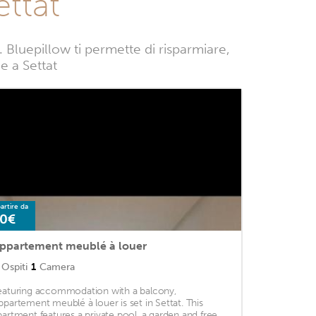
ttat
Bluepillow ti permette di risparmiare,
ze a Settat
artire da
0€
ppartement meublé à louer
Ospiti
1
Camera
eaturing accommodation with a balcony,
ppartement meublé à louer is set in Settat. This
partment features a private pool, a garden and free