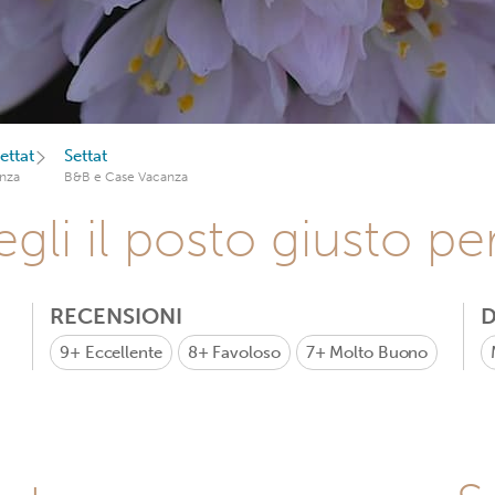
ettat
Settat
nza
B&B e Case Vacanza
gli il posto giusto pe
RECENSIONI
D
9+
Eccellente
8+
Favoloso
7+
Molto Buono