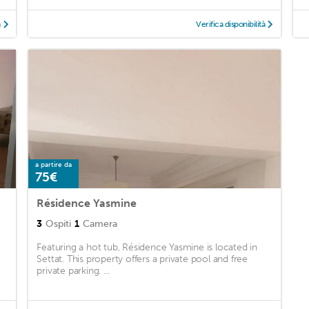
à
Verifica disponibilità
a partire da
75€
Résidence Yasmine
3
Ospiti
1
Camera
Featuring a hot tub, Résidence Yasmine is located in
Settat. This property offers a private pool and free
private parking. ...