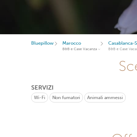
Bluepillow
Marocco
Casablanca-S
B&B e Case Vacanza
B&B e Case Vaca
Sce
SERVIZI
Wi-Fi
Non fumatori
Animali ammessi