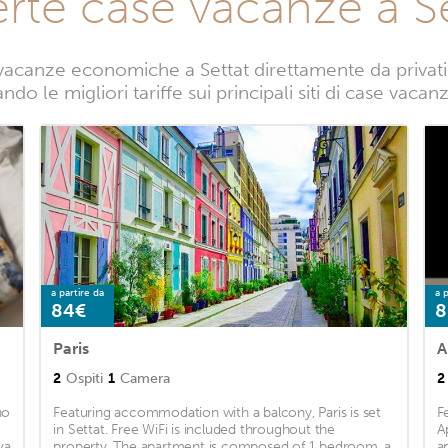
erte case vacanze a Se
vacanze economiche a Settat direttamente da privati. 
do le migliori tariffe sui principali siti di case vacan
a partire da
a p
84€
8
Paris
A
2
Ospiti
1
Camera
2
no
Featuring accommodation with a balcony, Paris is set
F
in Settat. Free WiFi is included throughout the
A
va
property. The apartment is composed of 1 bedroom, a
a