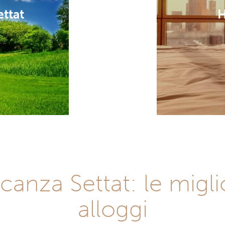
ettat
H
anza Settat: le miglio
alloggi