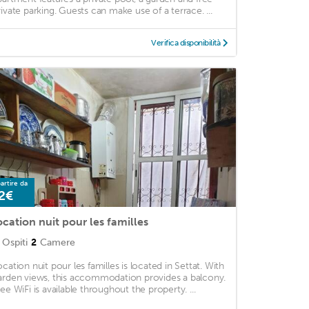
rivate parking. Guests can make use of a terrace. ...
Verifica disponibilità
artire da
2€
ocation nuit pour les familles
Ospiti
2
Camere
ocation nuit pour les familles is located in Settat. With
arden views, this accommodation provides a balcony.
ree WiFi is available throughout the property. ...