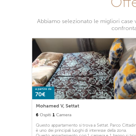
Off
Abbiamo selezionato le migliori case 
confrontan
a partire da
70€
Mohamed V, Settat
6
Ospiti
1
Camera
Questo appartamento si trova a Settat. Parco Cittadi
è uno dei principali luoghi di interesse della zona.
Questo appartamento con 1 camera e 1 bagno si tro