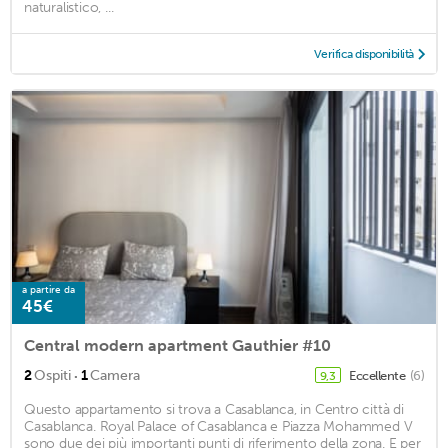
naturalistico, ...
Verifica disponibilità
a partire da
45€
Central modern apartment Gauthier #10
·
2
Ospiti
1
Camera
Eccellente
(6)
9,3
Questo appartamento si trova a Casablanca, in Centro città di
Casablanca. Royal Palace of Casablanca e Piazza Mohammed V
sono due dei più importanti punti di riferimento della zona. E per