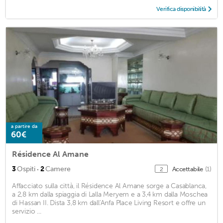
Verifica disponibilità
a partire da
60€
Résidence Al Amane
·
3
Ospiti
2
Camere
Accettabile
(1)
2
Affacciato sulla città, il Résidence Al Amane sorge a Casablanca,
a 2,8 km dalla spiaggia di Lalla Meryem e a 3,4 km dalla Moschea
di Hassan II. Dista 3,8 km dall'Anfa Place Living Resort e offre un
servizio ...