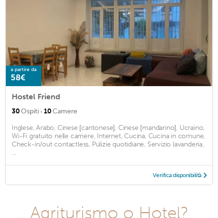
a partire da
58€
Hostel Friend
·
30
Ospiti
10
Camere
Inglese, Arabo, Cinese [cantonese], Cinese [mandarino], Ucraino,
Wi-Fi gratuito nelle camere, Internet, Cucina, Cucina in comune,
Check-in/out contactless, Pulizie quotidiane, Servizio lavanderia,
...
Verifica disponibilità
Agriturismo o Hotel?