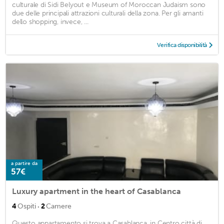
culturale di Sidi Belyout e Museum of Moroccan Judaism sono
due delle principali attrazioni culturali della zona. Per gli amanti
dello shopping, invece, ...
Verifica disponibilità
a partire da
57€
Luxury apartment in the heart of Casablanca
·
4
Ospiti
2
Camere
Questo appartamento si trova a Casablanca, in Centro città di