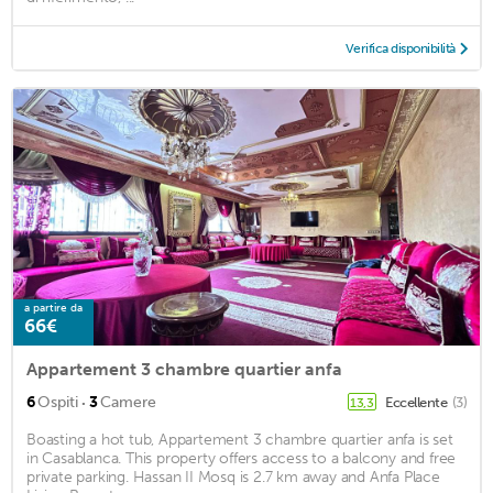
Verifica disponibilità
a partire da
66€
Appartement 3 chambre quartier anfa
·
6
Ospiti
3
Camere
Eccellente
(3)
13,3
Boasting a hot tub, Appartement 3 chambre quartier anfa is set
in Casablanca. This property offers access to a balcony and free
private parking. Hassan II Mosq is 2.7 km away and Anfa Place