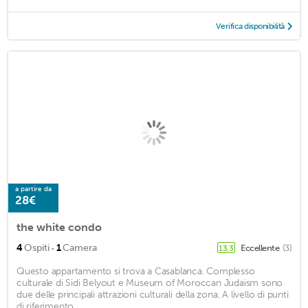
Verifica disponibilità
a partire da
28€
the white condo
·
4
Ospiti
1
Camera
Eccellente
(3)
13,3
Questo appartamento si trova a Casablanca. Complesso
culturale di Sidi Belyout e Museum of Moroccan Judaism sono
due delle principali attrazioni culturali della zona. A livello di punti
di riferimento, ...