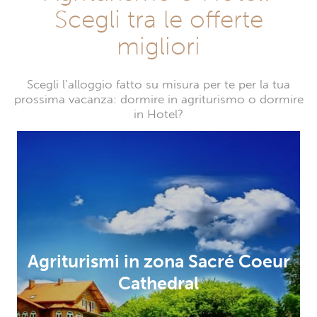
Scegli tra le offerte
migliori
Scegli l’alloggio fatto su misura per te per la tua
prossima vacanza: dormire in agriturismo o dormire
in Hotel?
Agriturismi in zona Sacré Coeur
Cathedral