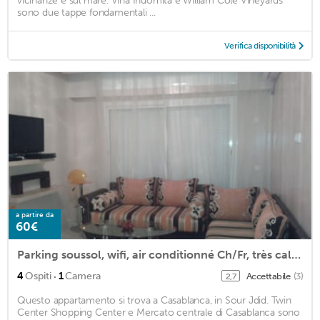
vicinanze e sul mare. Vina Indomita e William Cole Vineyards
sono due tappe fondamentali ...
Verifica disponibilità
a partire da
60€
Parking soussol, wifi, air conditionné Ch/Fr, très calme, supérette BIM en bas
·
4
Ospiti
1
Camera
Accettabile
(3)
2,7
Questo appartamento si trova a Casablanca, in Sour Jdid. Twin
Center Shopping Center e Mercato centrale di Casablanca sono