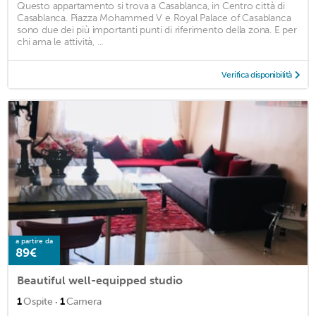
Questo appartamento si trova a Casablanca, in Centro città di
Casablanca. Piazza Mohammed V e Royal Palace of Casablanca
sono due dei più importanti punti di riferimento della zona. E per
chi ama le attività, ...
Verifica disponibilità
a partire da
89€
Beautiful well-equipped studio
·
1
Ospite
1
Camera