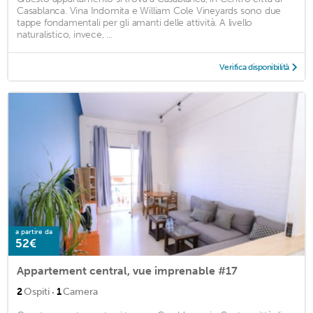
Casablanca. Vina Indomita e William Cole Vineyards sono due
tappe fondamentali per gli amanti delle attività. A livello
naturalistico, invece, ...
Verifica disponibilità
a partire da
52€
Appartement central, vue imprenable #17
·
2
Ospiti
1
Camera