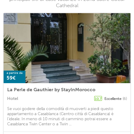
Cathedral
a partire da
59€
La Perle de Gauthier by StayInMorocco
Hotel
Eccellente
(6)
10,7
Se vuoi godere della comodità di muoverti a piedi questo
appartamento a Casablanca (Centro città di Casablanca) è
l'ideale. In meno di 10 minuti di cammino potrai essere a
Casablanca Twin Center o a Twin ...