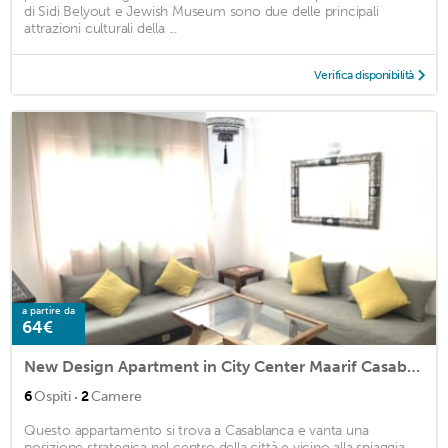
di Sidi Belyout e Jewish Museum sono due delle principali
attrazioni culturali della ...
Verifica disponibilità
a partire da
64€
New Design Apartment in City Center Maarif Casablanca + Parking
·
6
Ospiti
2
Camere
Questo appartamento si trova a Casablanca e vanta una
posizione strategica nel centro della città e vicino alla spiaggia.