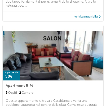
due tappe fondamentali per gli amanti dello shopping. A livello
naturalistico, ...
Verifica disponibilità
a partire da
58€
Apartment RIM
·
5
Ospiti
2
Camere
Questo appartamento si trova a Casablanca e vanta una
posizione strategica nel centro della città. Complesso culturale