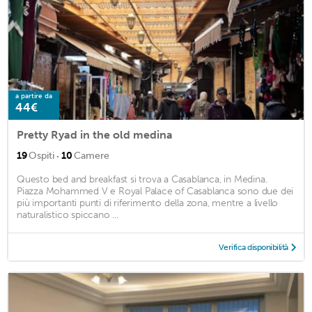
a partire da
44€
Pretty Ryad in the old medina
·
19
Ospiti
10
Camere
Questo bed and breakfast si trova a Casablanca, in Medina.
Piazza Mohammed V e Royal Palace of Casablanca sono due dei
più importanti punti di riferimento della zona, mentre a livello
naturalistico spiccano ...
Verifica disponibilità