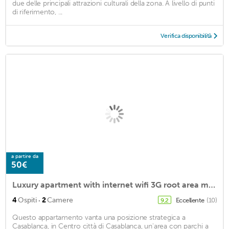
due delle principali attrazioni culturali della zona. A livello di punti
di riferimento, ...
Verifica disponibilità
a partire da
50€
Luxury apartment with internet wifi 3G root area maarif casablanca
·
4
Ospiti
2
Camere
Eccellente
(10)
9,2
Questo appartamento vanta una posizione strategica a
Casablanca, in Centro città di Casablanca, un'area con parchi a