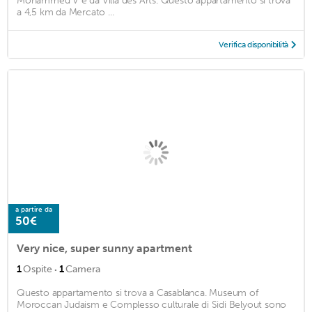
Mohammed V e da Villa des Arts. Questo appartamento si trova
a 4,5 km da Mercato ...
Verifica disponibilità
a partire da
50€
Very nice, super sunny apartment
·
1
Ospite
1
Camera
Questo appartamento si trova a Casablanca. Museum of
Moroccan Judaism e Complesso culturale di Sidi Belyout sono