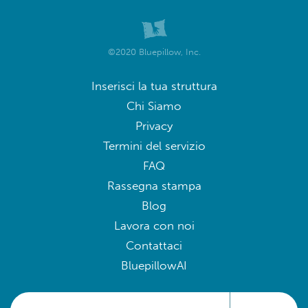
La Sqala
Derb Ghallef