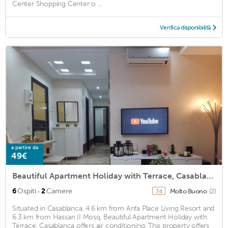
Center Shopping Center o ...
Verifica disponibilità
a partire da
49€
Beautiful Apartment Holiday with Terrace, Casablanca
·
6
Ospiti
2
Camere
Molto Buono
(2)
7,4
Situated in Casablanca, 4.6 km from Anfa Place Living Resort and
6.3 km from Hassan II Mosq, Beautiful Apartment Holiday with
Terrace, Casablanca offers air conditioning. This property offers