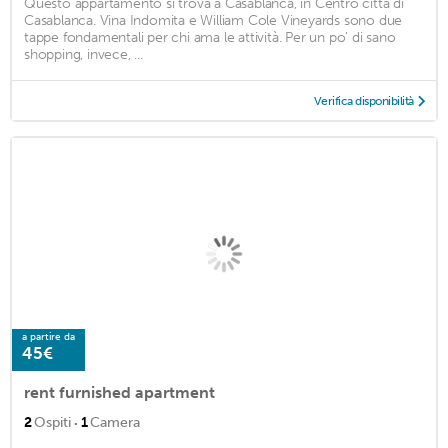
Questo appartamento si trova a Casablanca, in Centro città di
Casablanca. Vina Indomita e William Cole Vineyards sono due
tappe fondamentali per chi ama le attività. Per un po' di sano
shopping, invece, ...
Verifica disponibilità
a partire da
45€
rent furnished apartment
·
2
Ospiti
1
Camera