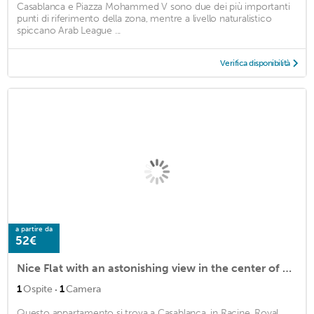
Casablanca e Piazza Mohammed V sono due dei più importanti
punti di riferimento della zona, mentre a livello naturalistico
spiccano Arab League ...
Verifica disponibilità
a partire da
52€
Nice Flat with an astonishing view in the center of Casablanca #168
·
1
Ospite
1
Camera
Questo appartamento si trova a Casablanca, in Racine. Royal