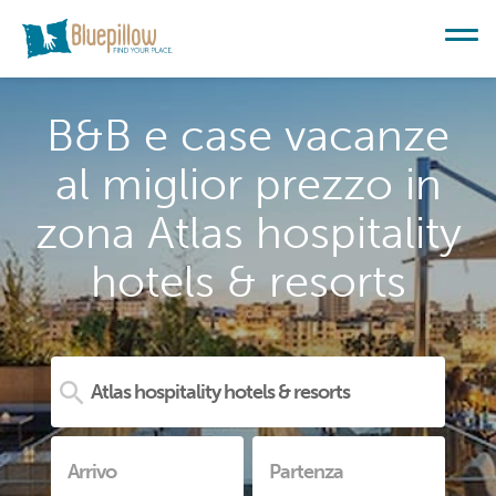
B&B e case vacanze
al miglior prezzo in
zona Atlas hospitality
hotels & resorts