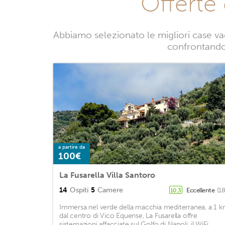
Offerte
Abbiamo selezionato le migliori case va
confrontando l
a partire da
100€
La Fusarella Villa Santoro
14
Ospiti
5
Camere
Eccellente
(1
10,3
Immersa nel verde della macchia mediterranea, a 1 
dal centro di Vico Equense, La Fusarella offre
sistemazioni affacciate sul Golfo di Napoli, il WiFi