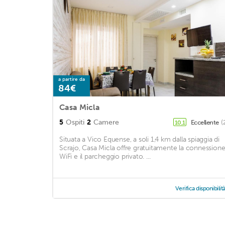
a partire da
84€
Casa Micla
5
Ospiti
2
Camere
Eccellente
(
10,1
Situata a Vico Equense, a soli 1,4 km dalla spiaggia di
Scrajo, Casa Micla offre gratuitamente la connession
WiFi e il parcheggio privato. ...
Verifica disponibilit