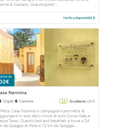
arina di Cassano. Questa guest ...
Verifica disponibilità
artire da
02€
asa Nannina
8
Ospiti
6
Camere
Eccellente
(164)
13
 Meta, Casa Nannina in campagna ti permette di
aggiungere in solo dieci minuti di auto Corso Italia e
iazza Tasso. Questo bed and breakfast si trova a 2,4
m da Spiaggia di Meta e 7,1 km da Spiaggia ...