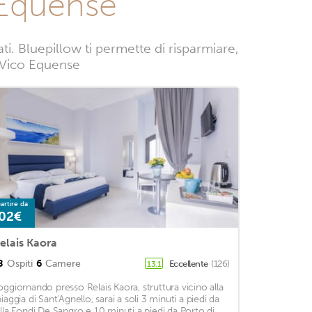
 Equense
. Bluepillow ti permette di risparmiare,
 a Vico Equense
artire da
02€
elais Kaora
8
Ospiti
6
Camere
Eccellente
(126)
13,1
oggiornando presso Relais Kaora, struttura vicino alla
iaggia di Sant'Agnello, sarai a soli 3 minuti a piedi da
illa Fondi De Sangro e 10 minuti a piedi da Porto di