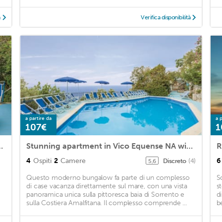
à
Verifica disponibilità
a partire da
a p
107€
1
 2 Bedrooms and Outdoor swimming pool
Stunning apartment in Vico Equense NA with 2 Bedrooms and Outdoor swimming pool
R
4
Ospiti
2
Camere
6
Discreto
(4)
5,6
Questo moderno bungalow fa parte di un complesso
S
di case vacanza direttamente sul mare, con una vista
s
panoramica unica sulla pittoresca baia di Sorrento e
d
sulla Costiera Amalfitana. Il complesso comprende ...
b