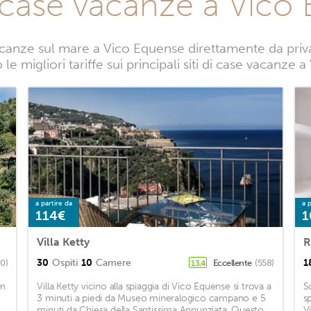
 case vacanze a Vico
canze sul mare a Vico Equense direttamente da privati
e migliori tariffe sui principali siti di case vacanze
a partire da
a p
114€
1
Villa Ketty
R
30
Ospiti
10
Camere
1
80)
Eccellente
(558)
13,4
km
Villa Ketty vicino alla spiaggia di Vico Equense si trova a
S
3 minuti a piedi da Museo mineralogico campano e 5
sp
minuti da Chiesa della Santissima Annunziata. Questo
V