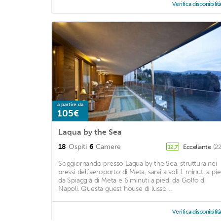
Verifica disponibilit
a partire da
105€
Laqua by the Sea
18
Ospiti
6
Camere
Eccellente
(2
12,7
Soggiornando presso Laqua by the Sea, struttura nei
pressi dell'aeroporto di Meta, sarai a soli 1 minuti a pie
da Spiaggia di Meta e 6 minuti a piedi da Golfo di
Napoli. Questa guest house di lusso ...
Verifica disponibilit