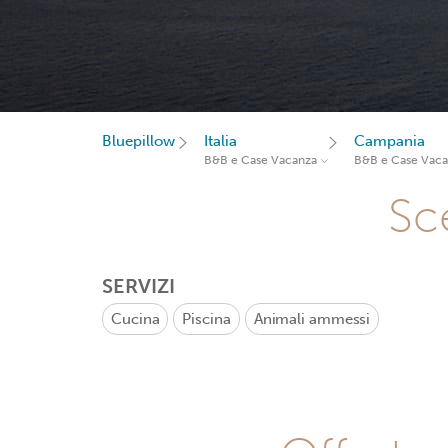
Bluepillow
Italia
Campania
B&B e Case Vacanza
B&B e Case Vac
Sce
SERVIZI
Cucina
Piscina
Animali ammessi