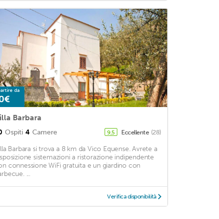
artire da
0€
illa Barbara
0
Ospiti
4
Camere
Eccellente
(28)
9,5
illa Barbara si trova a 8 km da Vico Equense. Avrete a
isposizione sistemazioni a ristorazione indipendente
on connessione WiFi gratuita e un giardino con
rbecue. ...
Verifica disponibilità