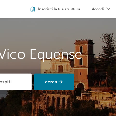
Inserisci la tua struttura
Accedi
 Vico Equense
cerca