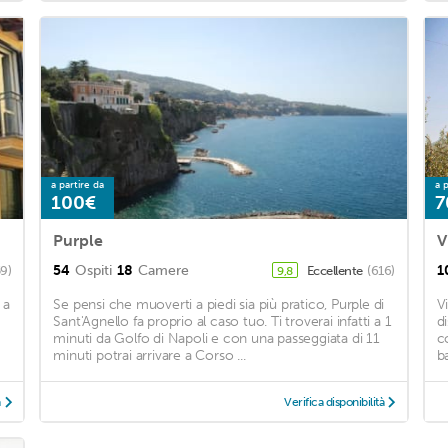
a partire da
a p
100€
7
Purple
V
54
Ospiti
18
Camere
1
59)
Eccellente
(616)
9,8
 a
Se pensi che muoverti a piedi sia più pratico, Purple di
V
Sant'Agnello fa proprio al caso tuo. Ti troverai infatti a 1
d
minuti da Golfo di Napoli e con una passeggiata di 11
c
minuti potrai arrivare a Corso ...
ba
à
Verifica disponibilità