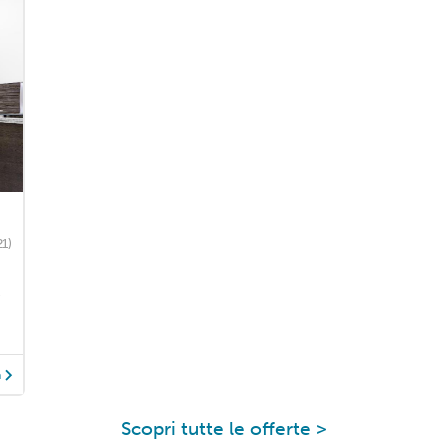
21)
e
à
Scopri tutte le offerte >