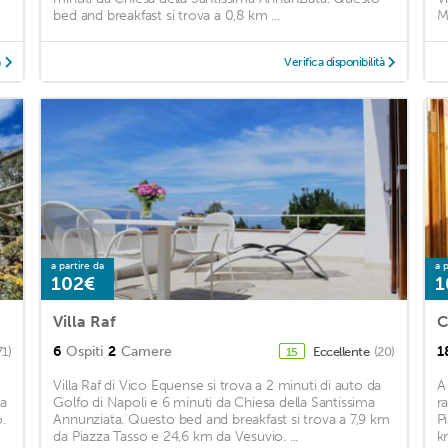
bed and breakfast si trova a 0,8 km ...
M
à
Verifica disponibilità
a partire da
a p
102€
1
Villa Raf
C
6
Ospiti
2
Camere
1
71)
Eccellente
(20)
15
Villa Raf di Vico Equense si trova a 2 minuti di auto da
A
 a
Golfo di Napoli e 6 minuti da Chiesa della Santissima
r
.
Annunziata. Questo bed and breakfast si trova a 7,9 km
P
da Piazza Tasso e 24,6 km da Vesuvio. ...
k