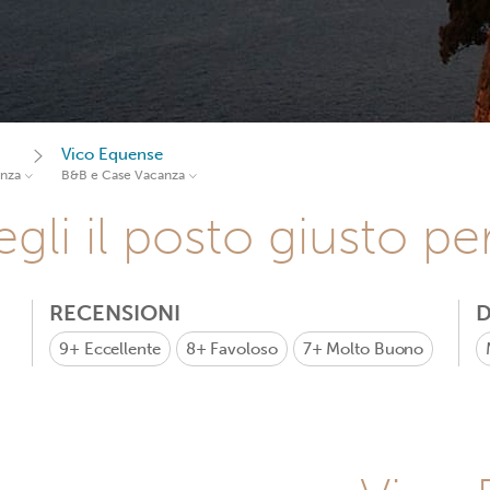
Vico Equense
anza
B&B e Case Vacanza
gli il posto giusto pe
RECENSIONI
D
9+
Eccellente
8+
Favoloso
7+
Molto Buono