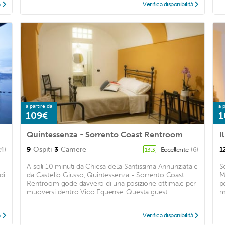
à
Verifica disponibilità
a partire da
a p
109€
1
Quintessenza - Sorrento Coast Rentroom
I
9
Ospiti
3
Camere
1
24)
Eccellente
(6)
13,3
A soli 10 minuti da Chiesa della Santissima Annunziata e
S
di
da Castello Giusso, Quintessenza - Sorrento Coast
M
Rentroom gode davvero di una posizione ottimale per
p
muoversi dentro Vico Equense. Questa guest ...
m
à
Verifica disponibilità