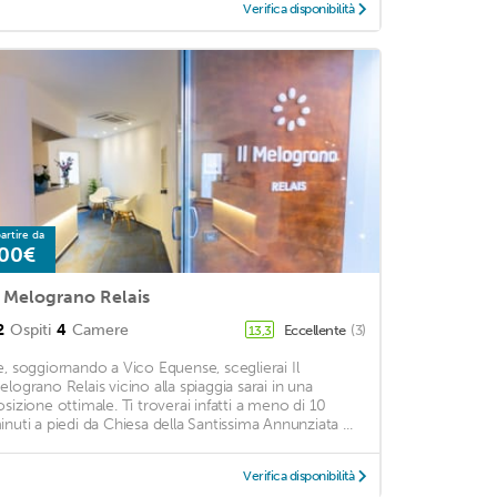
Verifica disponibilità
artire da
00€
l Melograno Relais
2
Ospiti
4
Camere
Eccellente
(3)
13,3
e, soggiornando a Vico Equense, sceglierai Il
elograno Relais vicino alla spiaggia sarai in una
osizione ottimale. Ti troverai infatti a meno di 10
inuti a piedi da Chiesa della Santissima Annunziata ...
Verifica disponibilità