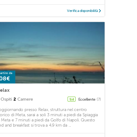
Verifica disponibilità
artire da
08€
elax
Ospiti
2
Camere
Eccellente
(7)
9,4
oggiornando presso Relax, struttura nel centro
torico di Meta, sarai a soli 3 minuti a piedi da Spiaggia
i Meta e 7 minuti a piedi da Golfo di Napoli. Questo
ed and breakfast si trova a 4,9 km da ...