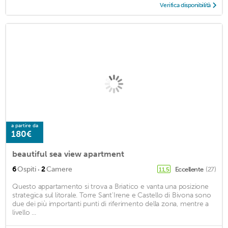
Verifica disponibilità
a partire da
180€
beautiful sea view apartment
·
6
Ospiti
2
Camere
Eccellente
(27)
11,5
Questo appartamento si trova a Briatico e vanta una posizione
strategica sul litorale. Torre Sant'Irene e Castello di Bivona sono
due dei più importanti punti di riferimento della zona, mentre a
livello ...