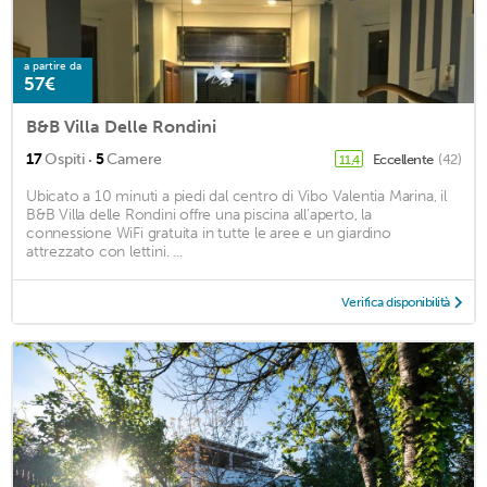
a partire da
57€
B&B Villa Delle Rondini
·
17
Ospiti
5
Camere
Eccellente
(42)
11,4
Ubicato a 10 minuti a piedi dal centro di Vibo Valentia Marina, il
B&B Villa delle Rondini offre una piscina all'aperto, la
connessione WiFi gratuita in tutte le aree e un giardino
attrezzato con lettini. ...
Verifica disponibilità