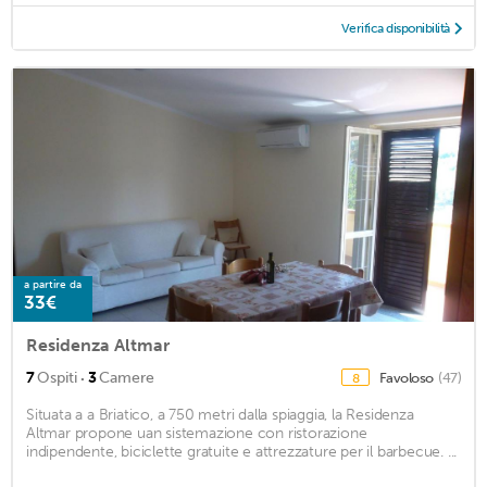
Verifica disponibilità
a partire da
33€
Residenza Altmar
·
7
Ospiti
3
Camere
Favoloso
(47)
8
Situata a a Briatico, a 750 metri dalla spiaggia, la Residenza
Altmar propone uan sistemazione con ristorazione
indipendente, biciclette gratuite e attrezzature per il barbecue. ...