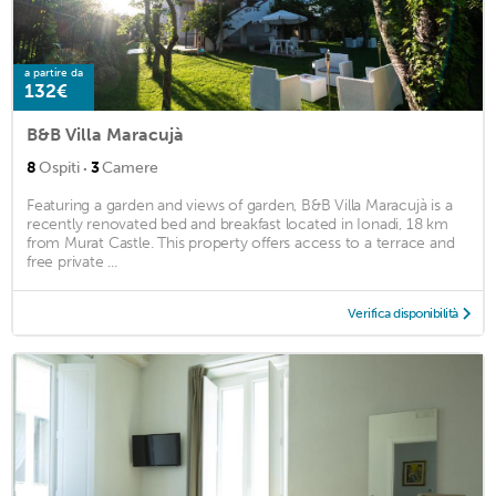
a partire da
132€
B&B Villa Maracujà
·
8
Ospiti
3
Camere
Featuring a garden and views of garden, B&B Villa Maracujà is a
recently renovated bed and breakfast located in Ionadi, 18 km
from Murat Castle. This property offers access to a terrace and
free private ...
Verifica disponibilità