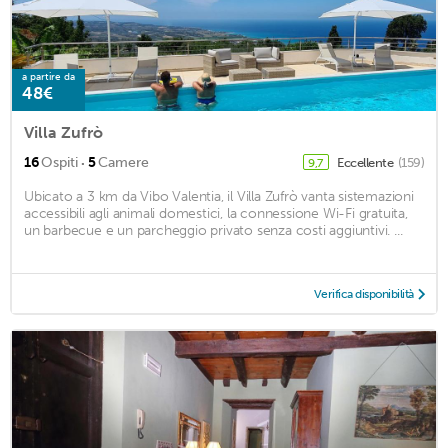
a partire da
48€
Villa Zufrò
·
16
Ospiti
5
Camere
Eccellente
(159)
9,7
Ubicato a 3 km da Vibo Valentia, il Villa Zufrò vanta sistemazioni
accessibili agli animali domestici, la connessione Wi-Fi gratuita,
un barbecue e un parcheggio privato senza costi aggiuntivi. ...
Verifica disponibilità