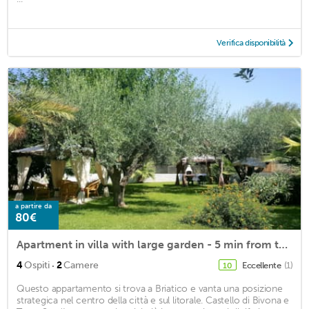
Verifica disponibilità
a partire da
80€
Apartment in villa with large garden - 5 min from the sea -15 from Tropea
·
4
Ospiti
2
Camere
Eccellente
(1)
10
Questo appartamento si trova a Briatico e vanta una posizione
strategica nel centro della città e sul litorale. Castello di Bivona e