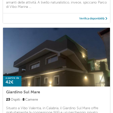
amanti delle attività. A livello naturalistico, invece, spiccano Parco
di Vibo Marina ...
Verifica disponibilità
a partire da
42€
Giardino Sul Mare
·
23
Ospiti
8
Camere
Situato a Vibo Valentia, in Calabria, il Giardino Sul Mare offre
gratuitamente la connessione WiFi e un parcheggio privato. ...