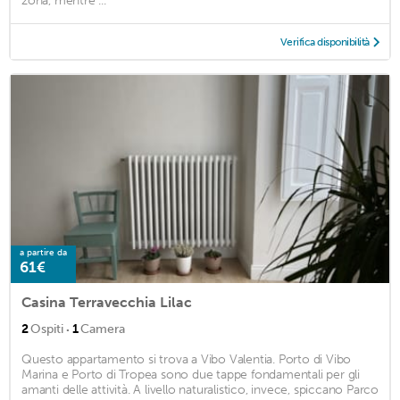
zona, mentre ...
Verifica disponibilità
a partire da
61€
Casina Terravecchia Lilac
·
2
Ospiti
1
Camera
Questo appartamento si trova a Vibo Valentia. Porto di Vibo
Marina e Porto di Tropea sono due tappe fondamentali per gli
amanti delle attività. A livello naturalistico, invece, spiccano Parco