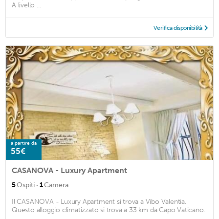
A livello ...
Verifica disponibilità
a partire da
55€
CASANOVA - Luxury Apartment
·
5
Ospiti
1
Camera
Il CASANOVA - Luxury Apartment si trova a Vibo Valentia.
Questo alloggio climatizzato si trova a 33 km da Capo Vaticano.
...