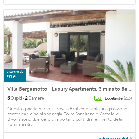
a partire da
91€
Villa Bergamotto - Luxury Apartments, 3 mins to Beaches - Ground Floor
·
6
Ospiti
2
Camere
Eccellente
(213)
13,1
Questo appartamento si trova a Briatico e vanta una posizione
strategica vicino alla spiaggia. Torre Sant'Irene e Castello di
Bivona sono due dei più importanti punti di riferimento della
zona, mentre ...