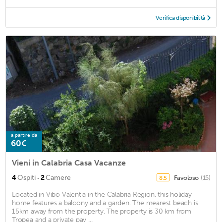
Verifica disponibilità
a partire da
60€
Vieni in Calabria Casa Vacanze
·
4
Ospiti
2
Camere
Favoloso
(15)
8,5
Located in Vibo Valentia in the Calabria Region, this holiday
home features a balcony and a garden. The mearest beach is
15km away from the property. The property is 30 km from
Tropea and a private pay ...