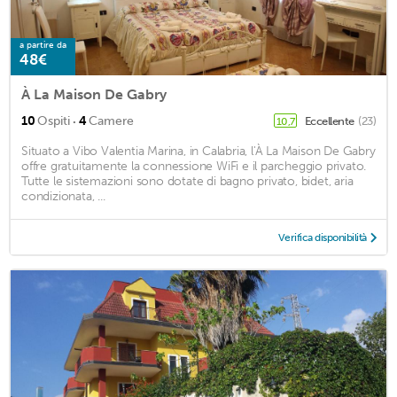
a partire da
48€
À La Maison De Gabry
·
10
Ospiti
4
Camere
Eccellente
(23)
10,7
Situato a Vibo Valentia Marina, in Calabria, l'À La Maison De Gabry
offre gratuitamente la connessione WiFi e il parcheggio privato.
Tutte le sistemazioni sono dotate di bagno privato, bidet, aria
condizionata, ...
Verifica disponibilità