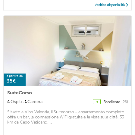
Verifica disponibilità
a partire da
35€
SuiteCorso
·
4
Ospiti
1
Camera
Eccellente
(26)
9
Situato a Vibo Valentia, il Suitecorso - appartamento completo
offre un bar, la connessione WiFi gratuita e la vista sulla città. 33
km da Capo Vaticano. ...