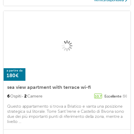
Verifica disponibilità
a partire da
180€
sea view apartment with terrace wi-fi
·
6
Ospiti
2
Camere
Eccellente
(9)
10,7
Questo appartamento si trova a Briatico e vanta una posizione
strategica sul litorale. Torre Sant'Irene e Castello di Bivona sono
due dei più importanti punti di riferimento della zona, mentre a
livello ...