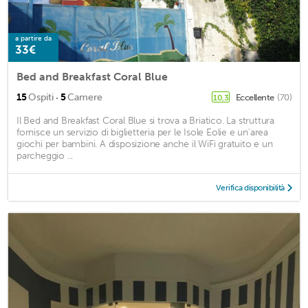
a partire da
33€
Bed and Breakfast Coral Blue
·
15
Ospiti
5
Camere
Eccellente
(70)
10,3
Il Bed and Breakfast Coral Blue si trova a Briatico. La struttura
fornisce un servizio di biglietteria per le Isole Eolie e un'area
giochi per bambini. A disposizione anche il WiFi gratuito e un
parcheggio ...
Verifica disponibilità