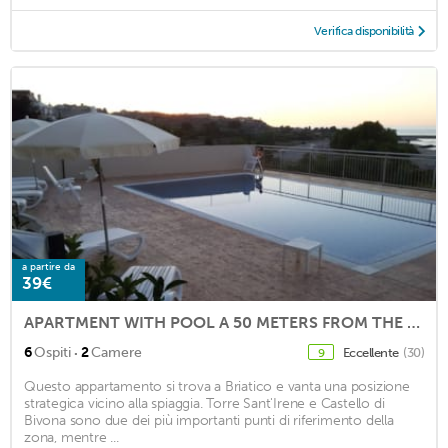
Verifica disponibilità
a partire da
39€
APARTMENT WITH POOL A 50 METERS FROM THE SEA
·
6
Ospiti
2
Camere
Eccellente
(30)
9
Questo appartamento si trova a Briatico e vanta una posizione
strategica vicino alla spiaggia. Torre Sant'Irene e Castello di
Bivona sono due dei più importanti punti di riferimento della
zona, mentre ...