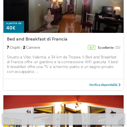
a partire da
40€
Bed and Breakfast di Francia
·
7
Ospiti
2
Camere
Eccellente
(15)
9,7
Situato a Vibo Valentia, a 34 km da Tropea. Il Bed and Breakfast
di Francia offre un giardino e la connessione WiFi gratuita. Il bed
& breakfast offre una TV a schermo piatto e un bagno privato
con accappatoi, ...
Verifica disponibilità