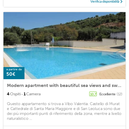
Verifica disponibilità
a partire da
50€
Modern apartment with beautiful sea views and swimming pool.
·
4
Ospiti
1
Camera
Eccellente
(12)
10,7
Questo appartamento si trova a Vibo Valentia. Castello di Murat
e Cattedrale di Santa Maria Maggiore e di San Leoluca sono due
dei più importanti punti di riferimento della zona, mentre a livello
naturalistico ...