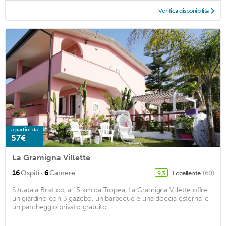
Verifica disponibilità
a partire da
57€
La Gramigna Villette
·
16
Ospiti
6
Camere
Eccellente
(60)
9,3
Situata a Briatico, a 15 km da Tropea, La Gramigna Villette offre
un giardino con 3 gazebo, un barbecue e una doccia esterna, e
un parcheggio privato gratuito. ...