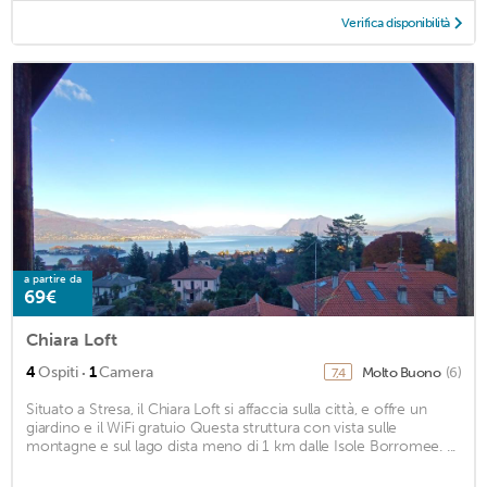
Verifica disponibilità
a partire da
69€
Chiara Loft
·
4
Ospiti
1
Camera
Molto Buono
(6)
7,4
Situato a Stresa, il Chiara Loft si affaccia sulla città, e offre un
giardino e il WiFi gratuio Questa struttura con vista sulle
montagne e sul lago dista meno di 1 km dalle Isole Borromee. ...