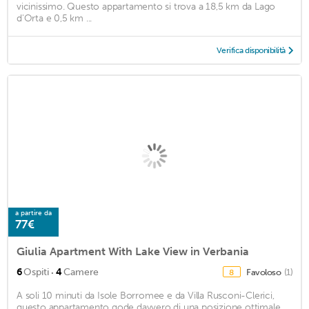
vicinissimo. Questo appartamento si trova a 18,5 km da Lago
d'Orta e 0,5 km ...
Verifica disponibilità
a partire da
77€
Giulia Apartment With Lake View in Verbania
·
6
Ospiti
4
Camere
Favoloso
(1)
8
A soli 10 minuti da Isole Borromee e da Villa Rusconi-Clerici,
questo appartamento gode davvero di una posizione ottimale