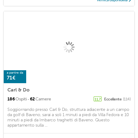
Verifica disponibilità
a partire da
71€
Carl & Do
·
186
Ospiti
62
Camere
Eccellente
(114)
11,7
Soggiornando presso Carl & Do, struttura adiacente a un campo
da golf di Baveno, sarai a soli 1 minuti a piedi da Villa Fedora e 10
minuti a piedi da Imbarco traghetti di Baveno. Questo
appartamento sulla ...