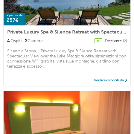
a partire da
257€
Private Luxury Spa & Silence Retreat with Spectacular View over the Lake Maggiore
·
4
Ospiti
2
Camere
Eccellente
(2)
15
Situato a Stresa, il Private Luxury Spa & Silence Retreat with
Spectacular View over the Lake Maggiore offre sistemazioni con
connessione WiFi gratuita, vista sulle montagne, giardino con
terrazza e accesso ...
Verifica disponibilità