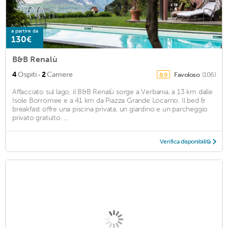
a partire da
130€
B&B Renalù
·
4
Ospiti
2
Camere
Favoloso
(106)
8,9
Affacciato sul lago, il B&B Renalù sorge a Verbania, a 13 km dalle
Isole Borromee e a 41 km da Piazza Grande Locarno. Il bed &
breakfast offre una piscina privata, un giardino e un parcheggio
privato gratuito. ...
Verifica disponibilità