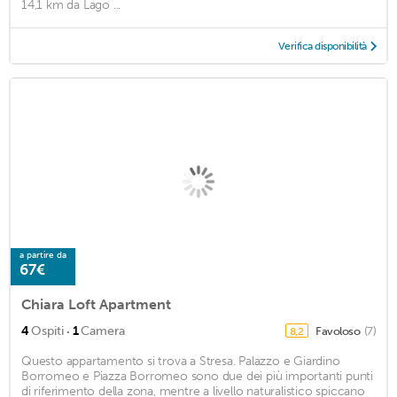
14,1 km da Lago ...
Verifica disponibilità
a partire da
67€
Chiara Loft Apartment
·
4
Ospiti
1
Camera
Favoloso
(7)
8,2
Questo appartamento si trova a Stresa. Palazzo e Giardino
Borromeo e Piazza Borromeo sono due dei più importanti punti
di riferimento della zona, mentre a livello naturalistico spiccano