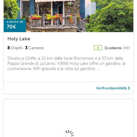
a partire da
70€
Holy Lake
·
8
Ospiti
3
Camere
Eccellente
(98)
9
Situato a Ghiffa, a 21 km dalle Isole Borromee e a 33 km dalla
Piazza Grande di Locarno, il B&B Holy Lake offre un giardino, la
connessione WiFi gratuita e la vista sul giardino. ...
Verifica disponibilità