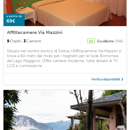
a partire da
69€
Affittacamere Via Mazzini
·
9
Ospiti
3
Camere
Eccellente
(366)
9,4
Situato nel centro storico di Stresa, l'Affittacamere Via Mazzini si
trova a 60 metri dal molo per i traghetti per le Isole Borromee
del Lago Maggiore. Offre camere moderne, tutte dotate di TV
LCD e connessione ...
Verifica disponibilità