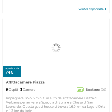
Verifica disponibilità
a partire da
74€
Affittacamere Piazza
·
9
Ospiti
3
Camere
Eccellente
(29)
10,6
Impiegherai solo 5 minuti in auto da Affittacamere Piazza di
Verbania per arrivare a Spiaggia di Suna e a Chiesa di San
Leonardo. Questa guest house si trova a 16,9 km da Lago d'Orta
e 1,3 km da Isole ...