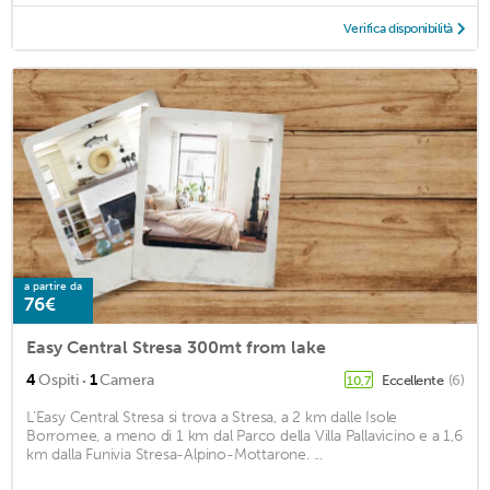
Verifica disponibilità
a partire da
76€
Easy Central Stresa 300mt from lake
·
4
Ospiti
1
Camera
Eccellente
(6)
10,7
L'Easy Central Stresa si trova a Stresa, a 2 km dalle Isole
Borromee, a meno di 1 km dal Parco della Villa Pallavicino e a 1,6
km dalla Funivia Stresa-Alpino-Mottarone. ...