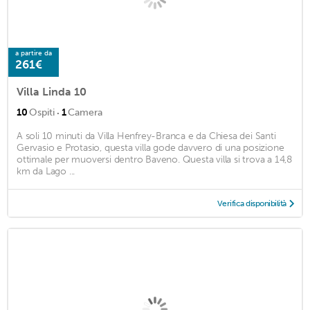
a partire da
261€
Villa Linda 10
·
10
Ospiti
1
Camera
A soli 10 minuti da Villa Henfrey-Branca e da Chiesa dei Santi
Gervasio e Protasio, questa villa gode davvero di una posizione
ottimale per muoversi dentro Baveno. Questa villa si trova a 14,8
km da Lago ...
Verifica disponibilità