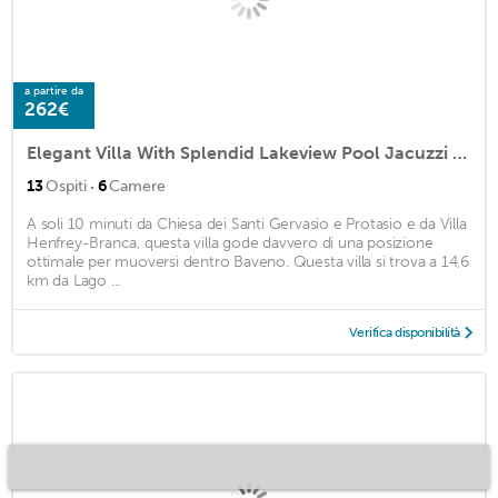
a partire da
262€
Elegant Villa With Splendid Lakeview Pool Jacuzzi Fitness and Wellness Area -villa Ninfea DEL Lago
·
13
Ospiti
6
Camere
A soli 10 minuti da Chiesa dei Santi Gervasio e Protasio e da Villa
Henfrey-Branca, questa villa gode davvero di una posizione
ottimale per muoversi dentro Baveno. Questa villa si trova a 14,6
km da Lago ...
Verifica disponibilità