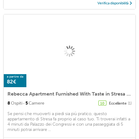
Verifica disponibilità
a partire da
82€
Rebecca Apartment Furnished With Taste in Stresa City Center
·
8
Ospiti
5
Camere
Eccellente
(1)
10
Se pensi che muoverti a piedi sia più pratico, questo
appartamento di Stresa fa proprio al caso tuo. Ti troverai infatti a
4 minuti da Palazzo dei Congressi e con una passeggiata di 5
minuti potrai arrivare ...