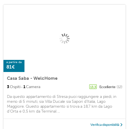
a partire da
81€
Casa Saba - WelcHome
·
3
Ospiti
1
Camera
Eccellente
(12)
13,3
Da questo appartamento di Stresa puoi raggiungere a piedi, in
meno di 5 minuti, sia Villa Ducale sia Sapori d'Italia, Lago
Maggiore. Questo appartamento si trova a 18,7 km da Lago
d'Orta e 0,5 km da Terminal ...
Verifica disponibilità