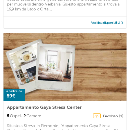
per muoversi dentro Verbania. Questo appartamento si trova a
19,9 km da Lago d'Orta ...
Verifica disponibilità
a partire da
69€
Appartamento Gaya Stresa Center
·
5
Ospiti
2
Camere
Favoloso
(4)
8,5
Situato a Stresa, in Piemonte, l’Appartamento Gaya Stresa