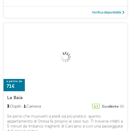
Verifica disponibilità
a partire da
71€
La Baia
·
3
Ospiti
1
Camera
Eccellente
(6)
9,3
Se pensi che muoverti a piedi sia più pratico, questo
appartamento di Stresa fa proprio al caso tuo. Ti troverai infatti a
5 minuti da Imbarco traghetti di Carciano e con una passeggiata