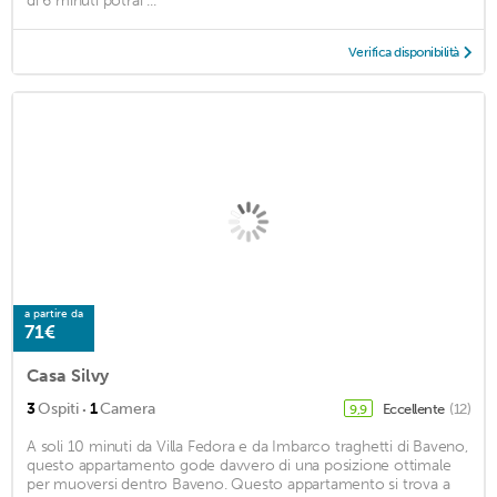
di 6 minuti potrai ...
Verifica disponibilità
a partire da
71€
Casa Silvy
·
3
Ospiti
1
Camera
Eccellente
(12)
9,9
A soli 10 minuti da Villa Fedora e da Imbarco traghetti di Baveno,
questo appartamento gode davvero di una posizione ottimale
per muoversi dentro Baveno. Questo appartamento si trova a