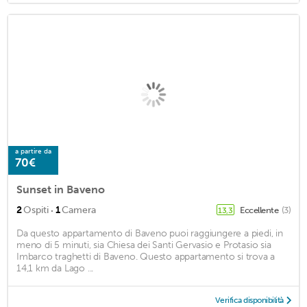
a partire da
70€
Sunset in Baveno
·
2
Ospiti
1
Camera
Eccellente
(3)
13,3
Da questo appartamento di Baveno puoi raggiungere a piedi, in
meno di 5 minuti, sia Chiesa dei Santi Gervasio e Protasio sia
Imbarco traghetti di Baveno. Questo appartamento si trova a
14,1 km da Lago ...
Verifica disponibilità