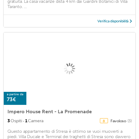
gratuita. La casa vacanze dista 4 km dai Giardini Botanici di Villa
Taranto. ...
Verifica disponibilità
a partire da
73€
Impero House Rent - La Promenade
·
3
Ospiti
1
Camera
Favoloso
(3)
8
Questo appartamento di Stresa è ottimo se vuoi muoverti a
piedi. Villa Ducale e Terminal dei traghetti di Stresa sono davvero