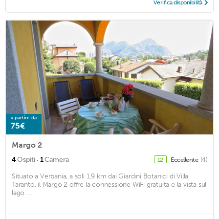
Verifica disponibilità
a partire da
75€
Margo 2
·
4
Ospiti
1
Camera
Eccellente
(4)
12
Situato a Verbania, a soli 1,9 km dai Giardini Botanici di Villa
Taranto, il Margo 2 offre la connessione WiFi gratuita e la vista sul
lago. ...