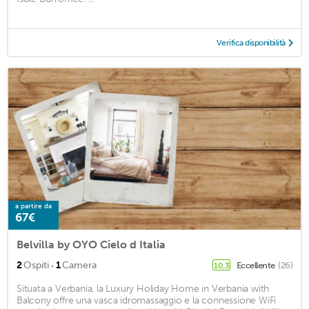
Verifica disponibilità
a partire da
67€
Belvilla by OYO Cielo d Italia
·
2
Ospiti
1
Camera
Eccellente
(26)
10,3
Situata a Verbania, la Luxury Holiday Home in Verbania with
Balcony offre una vasca idromassaggio e la connessione WiFi