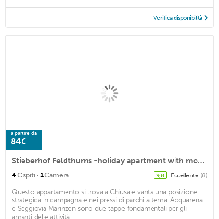
Verifica disponibilità
a partire da
84€
Stieberhof Feldthurns -holiday apartment with mountain view, South Tyrol Guest Pass included
·
4
Ospiti
1
Camera
Eccellente
(8)
9,8
Questo appartamento si trova a Chiusa e vanta una posizione
strategica in campagna e nei pressi di parchi a tema. Acquarena
e Seggiovia Marinzen sono due tappe fondamentali per gli
amanti delle attività. ...