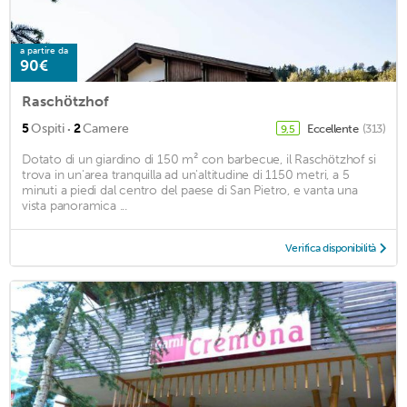
a partire da
90€
Raschötzhof
·
5
Ospiti
2
Camere
Eccellente
(313)
9,5
Dotato di un giardino di 150 m² con barbecue, il Raschötzhof si
trova in un'area tranquilla ad un'altitudine di 1150 metri, a 5
minuti a piedi dal centro del paese di San Pietro, e vanta una
vista panoramica ...
Verifica disponibilità