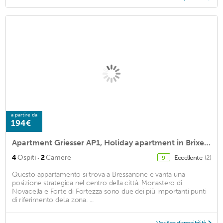
a partire da
194€
Apartment Griesser AP1, Holiday apartment in Brixen City (BrixenCard inklusive)
·
4
Ospiti
2
Camere
Eccellente
(2)
9
Questo appartamento si trova a Bressanone e vanta una
posizione strategica nel centro della città. Monastero di
Novacella e Forte di Fortezza sono due dei più importanti punti
di riferimento della zona. ...