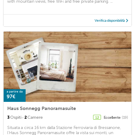
with mountain views, free WiFi and free private parking. ...
Verifica disponibilità
a partire da
97€
Haus Sonnegg Panoramasuite
·
3
Ospiti
2
Camere
Eccellente
(19)
12
Situata a circa 16 km dalla Stazione Ferroviaria di Bressanone,
l'Haus Sonnegg Panoramasuite offre la vista sui monti, un