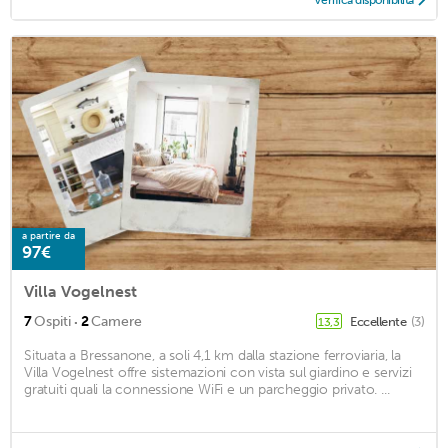
Verifica disponibilità
a partire da
97€
Villa Vogelnest
·
7
Ospiti
2
Camere
Eccellente
(3)
13,3
Situata a Bressanone, a soli 4,1 km dalla stazione ferroviaria, la
Villa Vogelnest offre sistemazioni con vista sul giardino e servizi
gratuiti quali la connessione WiFi e un parcheggio privato. ...