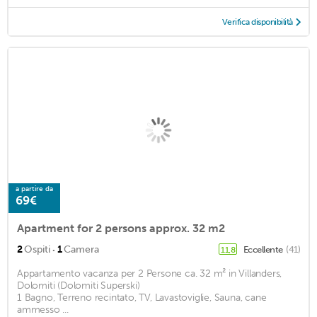
Verifica disponibilità
a partire da
69€
Apartment for 2 persons approx. 32 m2
·
2
Ospiti
1
Camera
Eccellente
(41)
11,8
Appartamento vacanza per 2 Persone ca. 32 m² in Villanders,
Dolomiti (Dolomiti Superski)
1 Bagno, Terreno recintato, TV, Lavastoviglie, Sauna, cane
ammesso ...