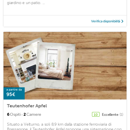
giardino e un patio. ...
Verifica disponibilità
a partire da
95€
Teutenhofer Apfel
·
6
Ospiti
2
Camere
Eccellente
(1)
10
Situato a Velturno, a soli 8,9 km dalla stazione ferroviaria di
Bressanone, il Teutenhofer Apfel propone una sistemazione con