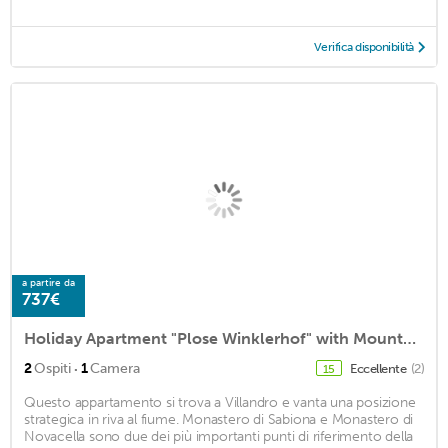
Verifica disponibilità
a partire da
737€
Holiday Apartment "Plose Winklerhof" with Mountain View, Balcony & Wi-Fi
·
2
Ospiti
1
Camera
Eccellente
(2)
15
Questo appartamento si trova a Villandro e vanta una posizione
strategica in riva al fiume. Monastero di Sabiona e Monastero di
Novacella sono due dei più importanti punti di riferimento della