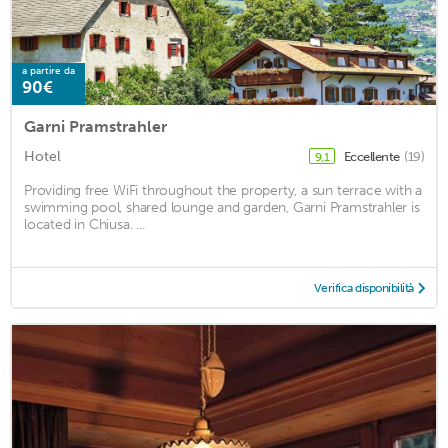
a partire da
90€
Garni Pramstrahler
Hotel
Eccellente
(19)
9,1
Providing free WiFi throughout the property, a sun terrace with a
swimming pool, shared lounge and garden, Garni Pramstrahler is
located in Chiusa. ...
Verifica disponibilità