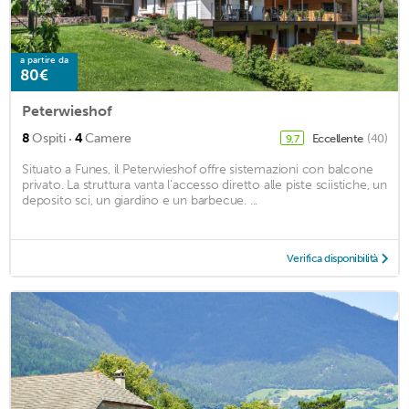
a partire da
80€
Peterwieshof
·
8
Ospiti
4
Camere
Eccellente
(40)
9,7
Situato a Funes, il Peterwieshof offre sistemazioni con balcone
privato. La struttura vanta l'accesso diretto alle piste sciistiche, un
deposito sci, un giardino e un barbecue. ...
Verifica disponibilità