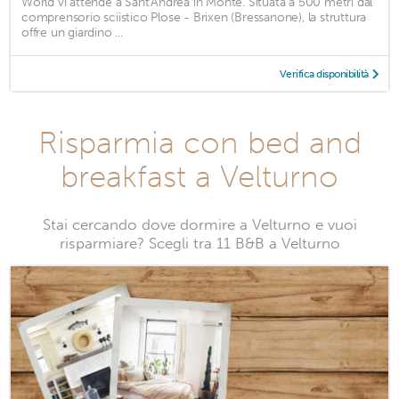
World vi attende a Sant'Andrea in Monte. Situata a 500 metri dal
comprensorio sciistico Plose - Brixen (Bressanone), la struttura
offre un giardino ...
Verifica disponibilità
Risparmia con bed and
breakfast a Velturno
Stai cercando dove dormire a Velturno e vuoi
risparmiare? Scegli tra 11 B&B a Velturno