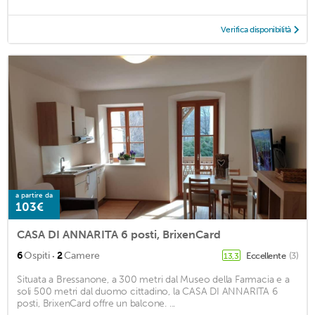
Verifica disponibilità
a partire da
103€
CASA DI ANNARITA 6 posti, BrixenCard
·
6
Ospiti
2
Camere
Eccellente
(3)
13,3
Situata a Bressanone, a 300 metri dal Museo della Farmacia e a
soli 500 metri dal duomo cittadino, la CASA DI ANNARITA 6
posti, BrixenCard offre un balcone. ...