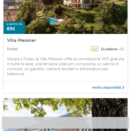
a partire da
89€
Villa Messner
Hotel
Eccellente
(11)
9,2
Situata a Funes, la Villa Messner offre la connessione WiFi gratuita
in tutte le aree, una terrazza solarium con piscina, un salone in
comune, un giardino, camere familiari e attrezzature per
barbecue. ...
Verifica disponibilità