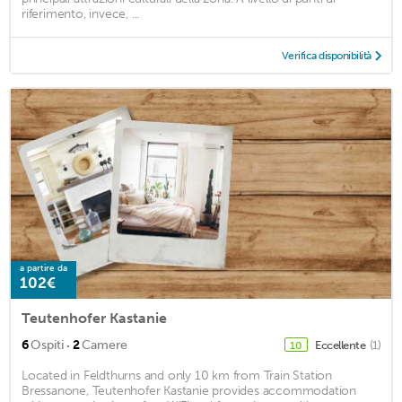
riferimento, invece, ...
Verifica disponibilità
a partire da
102€
Teutenhofer Kastanie
·
6
Ospiti
2
Camere
Eccellente
(1)
10
Located in Feldthurns and only 10 km from Train Station
Bressanone, Teutenhofer Kastanie provides accommodation