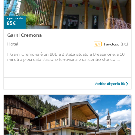
a partire da
85€
Garni Cremona
Hotel
Favoloso
(171)
8,4
Il Garni Cremona è un B&B a 2 stelle situato a Bressanone, a 10
minuti a piedi dalla stazione ferroviaria e dal centro storico. ...
Verifica disponibilità