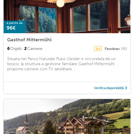
a partire da
96€
Gasthof Mittermühl
·
6
Ospiti
2
Camere
Favoloso
(41)
8,4
Situata nel Parco Naturale Puez-Geisler e circondata da un
bosco, la struttura a gestione familiare Gasthof Mittermühl
propone camere con TV satellitare. ...
Verifica disponibilità