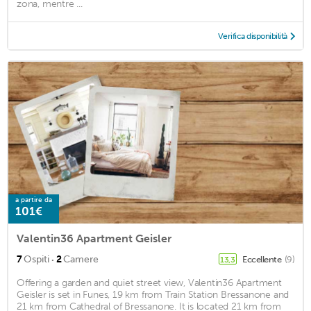
zona, mentre ...
Verifica disponibilità
a partire da
101€
Valentin36 Apartment Geisler
·
7
Ospiti
2
Camere
Eccellente
(9)
13,3
Offering a garden and quiet street view, Valentin36 Apartment
Geisler is set in Funes, 19 km from Train Station Bressanone and
21 km from Cathedral of Bressanone. It is located 21 km from