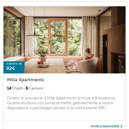
a partire da
92€
Milla Apartments
·
14
Ospiti
6
Camere
Dotato di una sauna, il Milla Apartments si trova a Bressanone.
Questa struttura con terrazza mette gratuitamente a vostra
disposizione il parcheggio privato e la connessione WiFi. ...
Verifica disponibilità