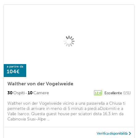
a partire da
104€
Walther von der Vogelweide
·
30
Ospiti
10
Camere
Eccellente
(151)
12,6
Walther von der Vogelweide vicino a una passerella a Chiusa ti
permette di arrivare in meno di 5 minuti a piedi aDolomiti e a
Valle Isarco. Questa guest house per sciatori dista 16,3 km da
Cabinovia Siusi-Alpe ...
Verifica disponibilità