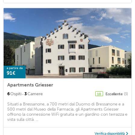
a partire da
91€
Apartments Griesser
·
6
Ospiti
3
Camere
Eccellente
(3)
10
Situati a Bressanone, a 700 metri dal Duomo di Bressanone e a
500 metri dal Museo della Farmacia, gli Apartments Griesser
offrono la connessione WiFi gratuita e un giardino con terrazza e
vista sulla città. ...
Verifica disponibilità