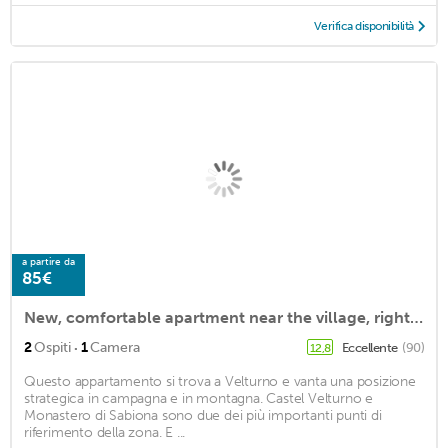
Verifica disponibilità
a partire da
85€
New, comfortable apartment near the village, right on Kastanienweg
·
2
Ospiti
1
Camera
Eccellente
(90)
12,8
Questo appartamento si trova a Velturno e vanta una posizione
strategica in campagna e in montagna. Castel Velturno e
Monastero di Sabiona sono due dei più importanti punti di
riferimento della zona. E ...