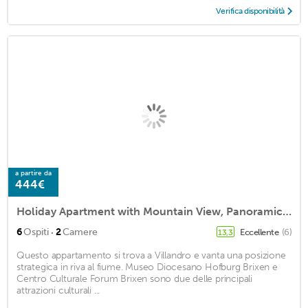
Verifica disponibilità
a partire da
444€
Holiday Apartment with Mountain View, Panoramic Terrace & Balcony
·
6
Ospiti
2
Camere
Eccellente
(6)
13,3
Questo appartamento si trova a Villandro e vanta una posizione
strategica in riva al fiume. Museo Diocesano Hofburg Brixen e
Centro Culturale Forum Brixen sono due delle principali
attrazioni culturali ...