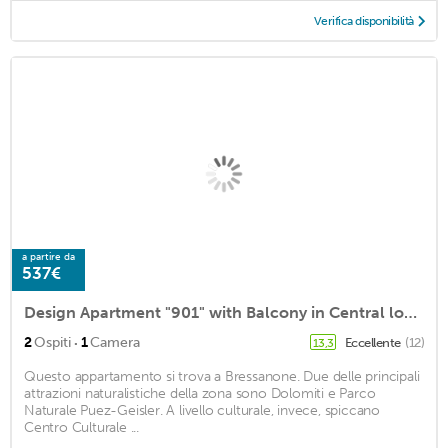
Verifica disponibilità
a partire da
537€
Design Apartment "901" with Balcony in Central location
·
2
Ospiti
1
Camera
Eccellente
(12)
13,3
Questo appartamento si trova a Bressanone. Due delle principali
attrazioni naturalistiche della zona sono Dolomiti e Parco
Naturale Puez-Geisler. A livello culturale, invece, spiccano
Centro Culturale ...