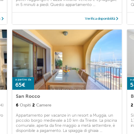
in 5 minuti a piedi. Questo appartamento ...
Q
à
Verifica disponibilità
a partire da
a p
65€
5
San Rocco
B
6
Ospiti
2
Camere
2
4)
ro
Appartamento per vacanze in un resort a Muggia, un
S
piccolo borgo medievale a 10 km da Trieste. La piscina
1
comunale, aperta da fine maggio a metà settembre, è
in
disponibile a pagamento. La spiaggia di ghiaia ...