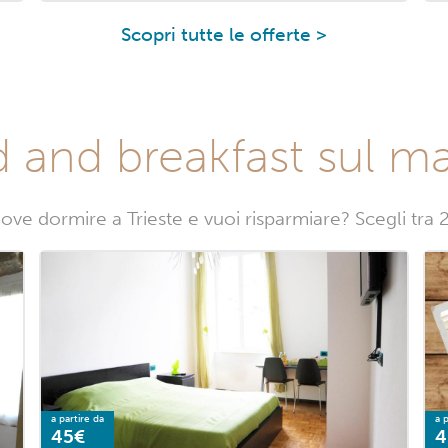
Scopri tutte le offerte >
 and breakfast sul ma
ove dormire a Trieste e vuoi risparmiare? Scegli tra 
a partire da
a p
45€
4