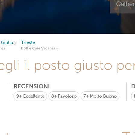
 Giulia
Trieste
nza
B&B e Case Vacanza
gli il posto giusto pe
RECENSIONI
D
9+
Eccellente
8+
Favoloso
7+
Molto Buono