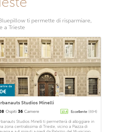
ieste
luepillow ti permette di risparmiare,
e a Trieste
artire da
0€
rbanauts Studios Minelli
08
Ospiti
36
Camere
Eccellente
(694)
10,4
rbanauts Studios Minelli ti permetterà di alloggiare in
na zona centralissima di Trieste, vicino a Piazza di
avana e a 4 minuti a piedi da Palazzo del Municipio.