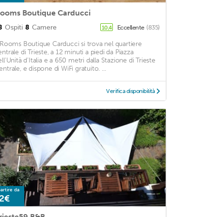
ooms Boutique Carducci
8
Ospiti
8
Camere
Eccellente
(835)
10,4
l Rooms Boutique Carducci si trova nel quartiere
entrale di Trieste, a 12 minuti a piedi da Piazza
ll'Unità d'Italia e a 650 metri dalla Stazione di Trieste
ntrale, e dispone di WiFi gratuito. ...
Verifica disponibilità
artire da
2€
rieste59 B&B