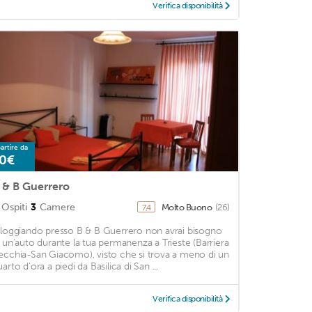
Verifica disponibilità
artire da
0€
 & B Guerrero
Ospiti
3
Camere
Molto Buono
(26)
7,4
lloggiando presso B & B Guerrero non avrai bisogno
i un'auto durante la tua permanenza a Trieste (Barriera
ecchia-San Giacomo), visto che si trova a meno di un
arto d'ora a piedi da Basilica di San ...
Verifica disponibilità