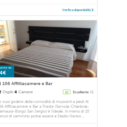
Verifica disponibilità
artire da
4€
l 106 Affittacamere e Bar
2
Ospiti
4
Camere
Eccellente
(1)
10
e vuoi godere della comodità di muoverti a piedi Al
06 Affittacamere e Bar a Trieste (Servola-Chiarbola-
almaura-Borgo San Sergio) è l'ideale. In meno di 10
inuti di cammino potrai essere a Stadio Nereo ...