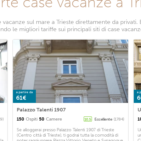
rte case vacanze a Tr
 vacanze sul mare a Trieste direttamente da privati. B
do le migliori tariffe sui principali siti di case vacanz
a partire da
a p
61€
6
Palazzo Talenti 1907
U
150
Ospiti
50
Camere
1
(9)
Eccellente
(1784)
10,5
Se alloggerai presso Palazzo Talenti 1907 di Trieste
U
(Centro città di Trieste), ti godrai tutta la comodità di
u
la
poter raggiungere Piazza Vittorio Veneto e Synagogue
C