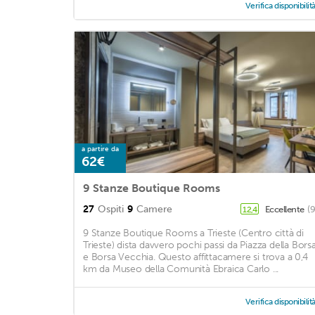
Verifica disponibilit
a partire da
62€
9 Stanze Boutique Rooms
27
Ospiti
9
Camere
Eccellente
(
12,4
9 Stanze Boutique Rooms a Trieste (Centro città di
Trieste) dista davvero pochi passi da Piazza della Bors
e Borsa Vecchia. Questo affittacamere si trova a 0,4
km da Museo della Comunità Ebraica Carlo ...
Verifica disponibilit