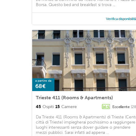
Borsa. Questo bed and breakfast si trova ...
Verifica disponibilit
a partire da
68€
Trieste 411 (Rooms & Apartments)
45
Ospiti
15
Camere
Eccellente
(28
10,5
Da Trieste 411 (Rooms & Apartments) di Trieste (Cent
città di Trieste) impiegherai pochissimo a raggiungere
luoghi interessanti senza dover guidare o prendere
mezzi pubblici. Sarai infatti ad appena ...