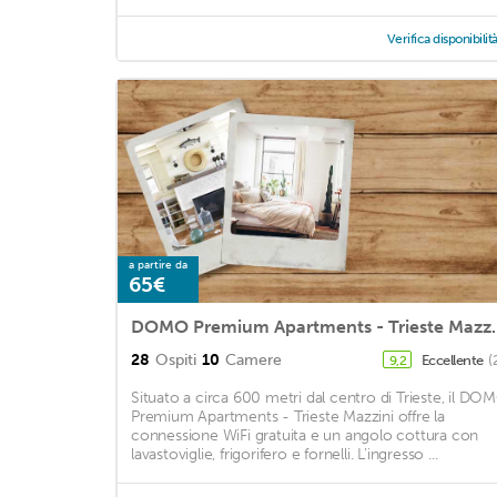
Verifica disponibilit
a partire da
65€
DOMO Premium Ap
28
Ospiti
10
Camere
Eccellente
(
9,2
Situato a circa 600 metri dal centro di Trieste, il DO
Premium Apartments - Trieste Mazzini offre la
connessione WiFi gratuita e un angolo cottura con
lavastoviglie, frigorifero e fornelli. L’ingresso ...