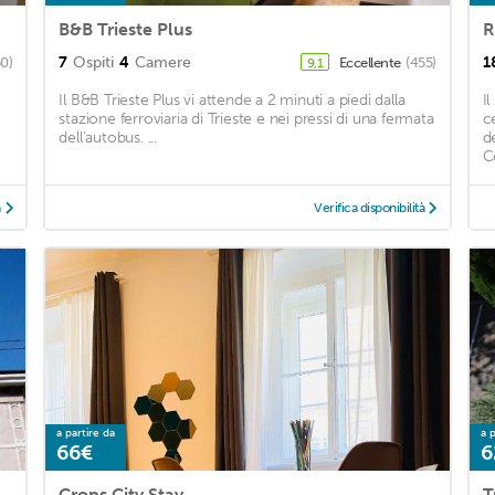
B&B Trieste Plus
R
7
Ospiti
4
Camere
1
50)
Eccellente
(455)
9,1
Il B&B Trieste Plus vi attende a 2 minuti a piedi dalla
I
stazione ferroviaria di Trieste e nei pressi di una fermata
c
B
dell'autobus. ...
de
Ce
à
Verifica disponibilità
a partire da
a p
66€
6
Crops City Stay
T