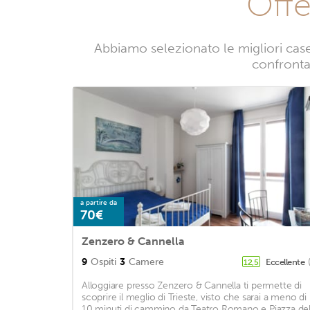
Offe
Abbiamo selezionato le migliori case
confrontan
a partire da
70€
Zenzero & Cannella
9
Ospiti
3
Camere
Eccellente
12,5
Alloggiare presso Zenzero & Cannella ti permette di
scoprire il meglio di Trieste, visto che sarai a meno di
10 minuti di cammino da Teatro Romano e Piazza del