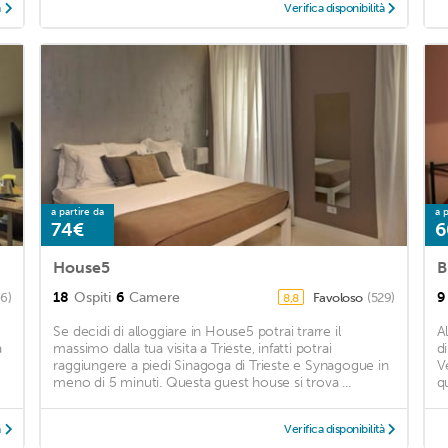
à
Verifica disponibilità
a partire da
a p
74€
6
House5
B
18
Ospiti
6
Camere
9
96)
Favoloso
(529)
8,8
Se decidi di alloggiare in House5 potrai trarre il
A
a
massimo dalla tua visita a Trieste, infatti potrai
d
raggiungere a piedi Sinagoga di Trieste e Synagogue in
V
meno di 5 minuti. Questa guest house si trova ...
qu
à
Verifica disponibilità