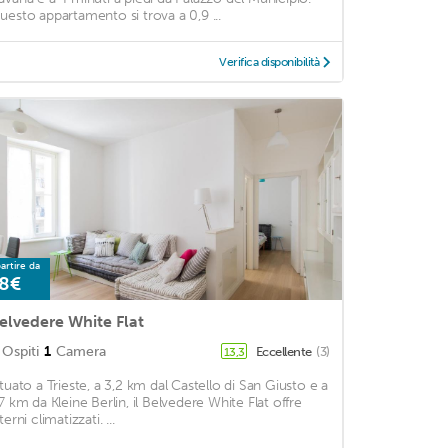
uesto appartamento si trova a 0,9 ...
Verifica disponibilità
artire da
8€
elvedere White Flat
Ospiti
1
Camera
Eccellente
(3)
13,3
ituato a Trieste, a 3,2 km dal Castello di San Giusto e a
,7 km da Kleine Berlin, il Belvedere White Flat offre
terni climatizzati. ...