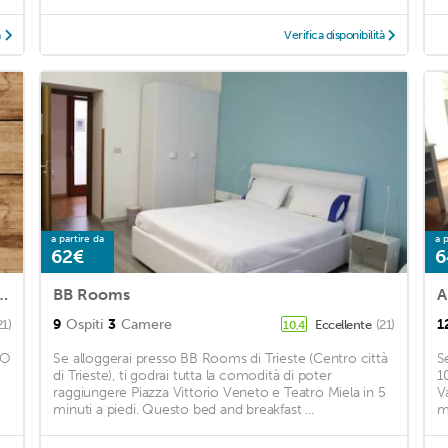
à
Verifica disponibilità
a partire da
a p
62€
6
artments - Trieste Mazzini
BB Rooms
A
9
Ospiti
3
Camere
1
21)
Eccellente
(21)
10,4
MO
Se alloggerai presso BB Rooms di Trieste (Centro città
S
di Trieste), ti godrai tutta la comodità di poter
1
raggiungere Piazza Vittorio Veneto e Teatro Miela in 5
V
minuti a piedi. Questo bed and breakfast ...
m