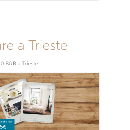
re a Trieste
20 B&B a Trieste
artire da
5€