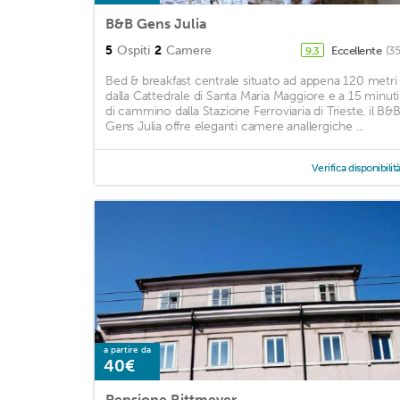
B&B Gens Julia
5
Ospiti
2
Camere
Eccellente
(3
9,3
Bed & breakfast centrale situato ad appena 120 metri
dalla Cattedrale di Santa Maria Maggiore e a 15 minuti
di cammino dalla Stazione Ferroviaria di Trieste, il B&
Gens Julia offre eleganti camere anallergiche ...
Verifica disponibilit
a partire da
40€
Pensione Rittmeyer