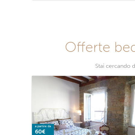
Offerte bed
Stai cercando d
a partire da
60€