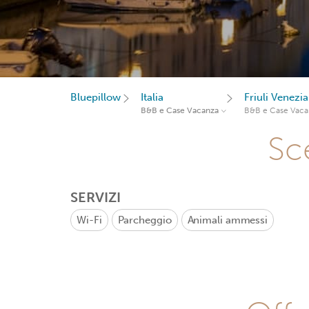
Bluepillow
Italia
Friuli Venezia
B&B e Case Vacanza
B&B e Case Vaca
Sce
SERVIZI
Wi-Fi
Parcheggio
Animali ammessi