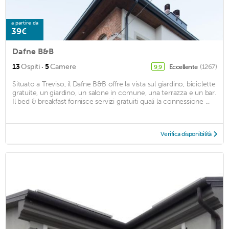
a partire da
39€
Dafne B&B
·
13
Ospiti
5
Camere
Eccellente
(1267)
9,9
Situato a Treviso, il Dafne B&B offre la vista sul giardino, biciclette
gratuite, un giardino, un salone in comune, una terrazza e un bar.
Il bed & breakfast fornisce servizi gratuiti quali la connessione ...
Verifica disponibilità