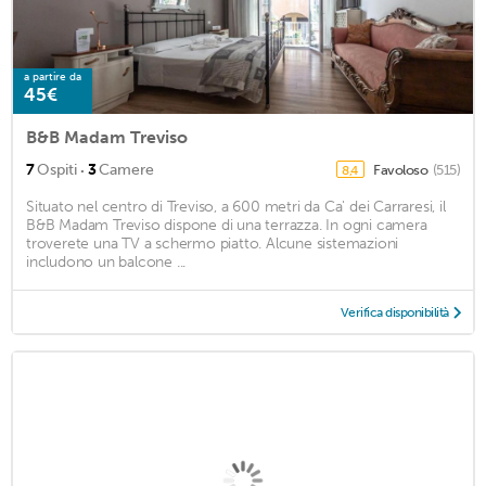
a partire da
45€
B&B Madam Treviso
·
7
Ospiti
3
Camere
Favoloso
(515)
8,4
Situato nel centro di Treviso, a 600 metri da Ca' dei Carraresi, il
B&B Madam Treviso dispone di una terrazza. In ogni camera
troverete una TV a schermo piatto. Alcune sistemazioni
includono un balcone ...
Verifica disponibilità