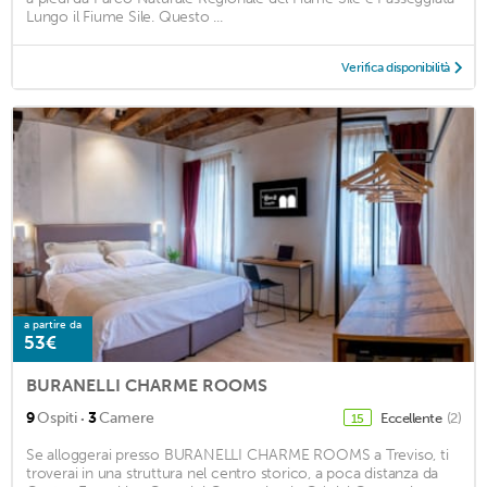
Lungo il Fiume Sile. Questo ...
Verifica disponibilità
a partire da
53€
BURANELLI CHARME ROOMS
·
9
Ospiti
3
Camere
Eccellente
(2)
15
Se alloggerai presso BURANELLI CHARME ROOMS a Treviso, ti
troverai in una struttura nel centro storico, a poca distanza da