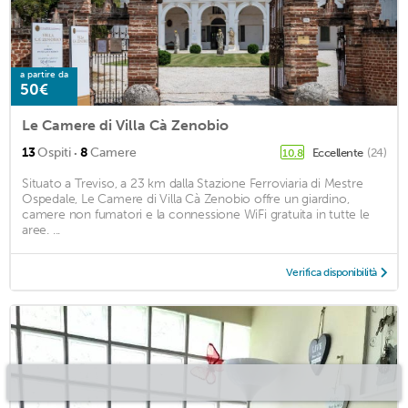
a partire da
50€
Le Camere di Villa Cà Zenobio
·
13
Ospiti
8
Camere
Eccellente
(24)
10,8
Situato a Treviso, a 23 km dalla Stazione Ferroviaria di Mestre
Ospedale, Le Camere di Villa Cà Zenobio offre un giardino,
camere non fumatori e la connessione WiFi gratuita in tutte le
aree. ...
Verifica disponibilità