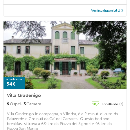
Verifica disponibilità
a partire da
54€
Villa Gradenigo
·
9
Ospiti
3
Camere
Eccellente
(3)
10,7
Villa Gradenigo in campagna, a Villorba, è a 2 minuti di auto da
Palaverde e 7 minuti da Ca' dei Carraresi. Questo bed and
breakfast si trova a 6,9 km da Piazza dei Signori e 46 km da
Piazza San Marco. ...