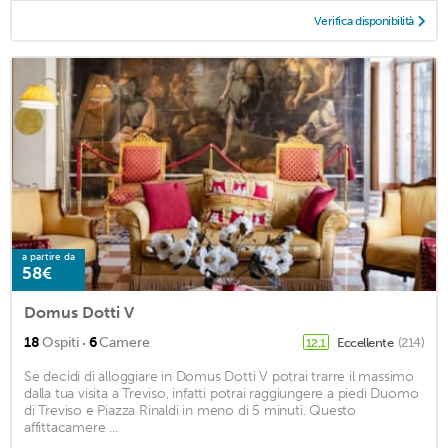
Verifica disponibilità
a partire da
58€
Domus Dotti V
·
18
Ospiti
6
Camere
Eccellente
(214)
12,1
Se decidi di alloggiare in Domus Dotti V potrai trarre il massimo
dalla tua visita a Treviso, infatti potrai raggiungere a piedi Duomo
di Treviso e Piazza Rinaldi in meno di 5 minuti. Questo
affittacamere ...