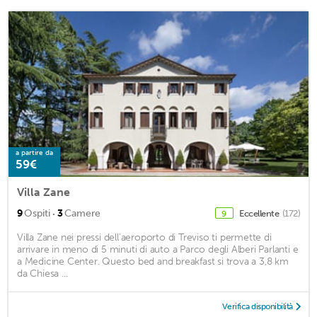
a partire da
59€
Villa Zane
·
9
Ospiti
3
Camere
Eccellente
(172)
9
Villa Zane nei pressi dell'aeroporto di Treviso ti permette di
arrivare in meno di 5 minuti di auto a Parco degli Alberi Parlanti e
a Medicine Center. Questo bed and breakfast si trova a 3,8 km
da Chiesa ...
Verifica disponibilità