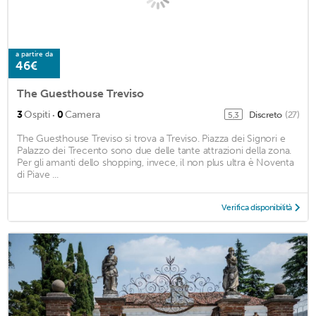
a partire da
46€
The Guesthouse Treviso
·
3
Ospiti
0
Camera
Discreto
(27)
5,3
The Guesthouse Treviso si trova a Treviso. Piazza dei Signori e
Palazzo dei Trecento sono due delle tante attrazioni della zona.
Per gli amanti dello shopping, invece, il non plus ultra è Noventa
di Piave ...
Verifica disponibilità