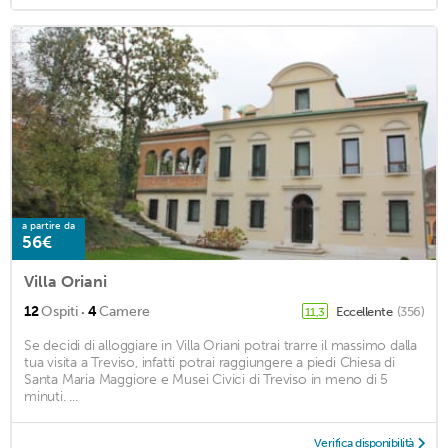
a partire da
56€
Villa Oriani
·
12
Ospiti
4
Camere
Eccellente
(356)
11,3
Se decidi di alloggiare in Villa Oriani potrai trarre il massimo dalla
tua visita a Treviso, infatti potrai raggiungere a piedi Chiesa di
Santa Maria Maggiore e Musei Civici di Treviso in meno di 5
minuti. ...
Verifica disponibilità