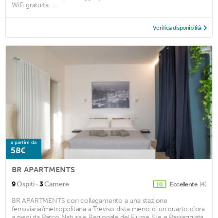
WiFi gratuita. ...
Verifica disponibilità
a partire da
58€
BR APARTMENTS
·
9
Ospiti
3
Camere
Eccellente
(4)
10
BR APARTMENTS con collegamento a una stazione
ferroviaria/metropolitana a Treviso dista meno di un quarto d'ora
a piedi da Parco Naturale Regionale del Fiume Sile e Passeggiata