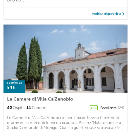
Duomo ...
Verifica disponibilità
a partire da
54€
Le Camere di Villa Ca'Zenobio
·
42
Ospiti
14
Camere
Eccellente
(24)
10,8
Le Camere di Villa Ca'Zenobio in periferia di Treviso ti permette
di arrivare in meno di 5 minuti di auto a Piscine 'Natatorium' e a
Stadio Comunale di Monigo. Questa guest house si trova a 3,9