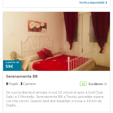
Verifica disponibilità
a partire da
59€
Serenamente BB
·
9
Ospiti
3
Camere
Eccellente
(1)
10
Se vuoi la libertà di arrivare in soli 10 minuti di auto a Golf Club
Salici e Il Montello, Serenamente BB a Treviso potrebbe essere
ciò che cerchi. Questo bed and breakfast si trova a 4,9 km da
Stadio ...