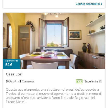
Verifica disponibilità
a partire da
51€
Casa Lori
·
3
Ospiti
1
Camera
Eccellente
(3)
13,3
Questo appartamento, una struttura nei pressi dell'aeroporto a
Treviso, ti permette di muoverti agevolmente a piedi: in meno di
un quarto d'ora puoi arrivare a Parco Naturale Regionale del
Fiume Sile e ...