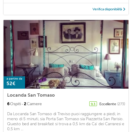
Verifica disponibilità
a partire da
52€
Locanda San Tomaso
·
6
Ospiti
2
Camere
Eccellente
(273)
9,3
Da Locanda San Tomaso di Treviso puoi raggiungere a piedi, in
meno di 5 minuti, sia Porta San Tomaso sia Piazzetta San Parisio.
Questo bed and breakfast si trova a 0,5 km da Ca' dei Carraresi e
0,5 km ...