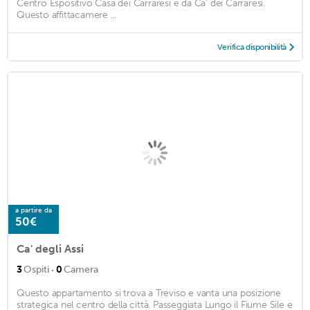
Centro Espositivo Casa dei Carraresi e da Ca' dei Carraresi.
Questo affittacamere ...
Verifica disponibilità
a partire da
50€
Ca' degli Assi
·
3
Ospiti
0
Camera
Questo appartamento si trova a Treviso e vanta una posizione
strategica nel centro della città. Passeggiata Lungo il Fiume Sile e