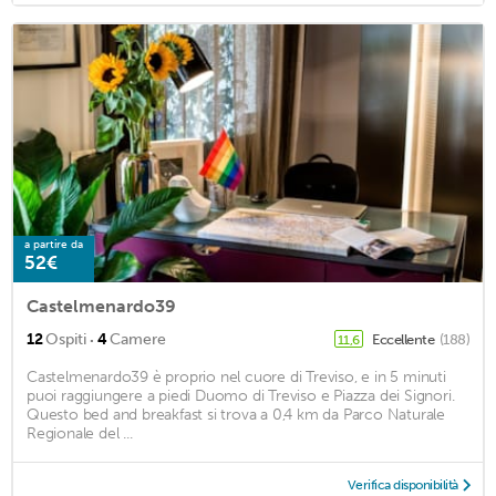
a partire da
52€
Castelmenardo39
·
12
Ospiti
4
Camere
Eccellente
(188)
11,6
Castelmenardo39 è proprio nel cuore di Treviso, e in 5 minuti
puoi raggiungere a piedi Duomo di Treviso e Piazza dei Signori.
Questo bed and breakfast si trova a 0,4 km da Parco Naturale
Regionale del ...
Verifica disponibilità