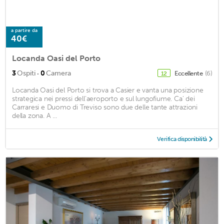
a partire da
40€
Locanda Oasi del Porto
·
3
Ospiti
0
Camera
Eccellente
(6)
12
Locanda Oasi del Porto si trova a Casier e vanta una posizione
strategica nei pressi dell'aeroporto e sul lungofiume. Ca' dei
Carraresi e Duomo di Treviso sono due delle tante attrazioni
della zona. A ...
Verifica disponibilità