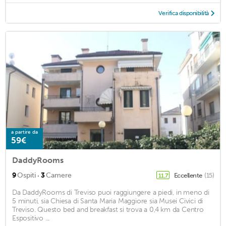
Verifica disponibilità
a partire da
59€
DaddyRooms
·
9
Ospiti
3
Camere
Eccellente
(15)
11,7
Da DaddyRooms di Treviso puoi raggiungere a piedi, in meno di
5 minuti, sia Chiesa di Santa Maria Maggiore sia Musei Civici di
Treviso. Questo bed and breakfast si trova a 0,4 km da Centro
Espositivo ...