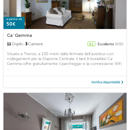
a partire da
50€
Ca' Gemma
·
11
Ospiti
3
Camere
Eccellente
(655)
9,1
Situato a Treviso, a 100 metri dalla fermata dell'autobus con
collegamenti per la Stazione Centrale, il bed & breakfast Ca'
Gemma offre gratuitamente il parcheggio e la connessione WiFi.
...
Verifica disponibilità