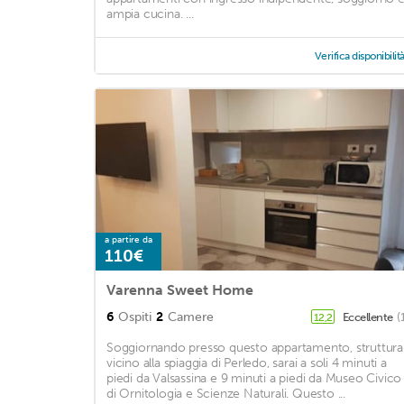
ampia cucina. ...
Verifica disponibilit
a partire da
110€
Varenna Sweet Home
6
Ospiti
2
Camere
Eccellente
(
12,2
Soggiornando presso questo appartamento, struttura
vicino alla spiaggia di Perledo, sarai a soli 4 minuti a
piedi da Valsassina e 9 minuti a piedi da Museo Civico
di Ornitologia e Scienze Naturali. Questo ...