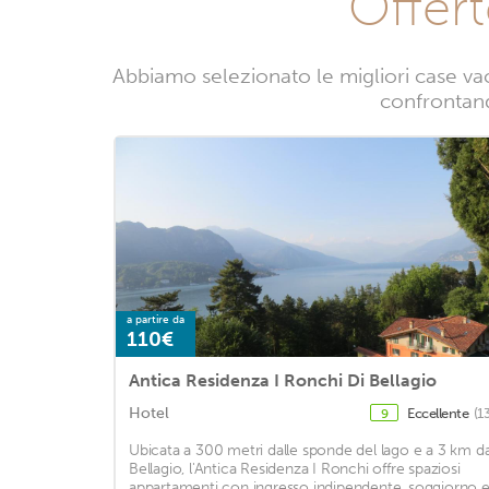
Offer
Abbiamo selezionato le migliori case va
confrontando
a partire da
110€
Antica Residenza I Ronchi Di Bellagio
Hotel
Eccellente
(1
9
Ubicata a 300 metri dalle sponde del lago e a 3 km d
Bellagio, l'Antica Residenza I Ronchi offre spaziosi
appartamenti con ingresso indipendente, soggiorno 