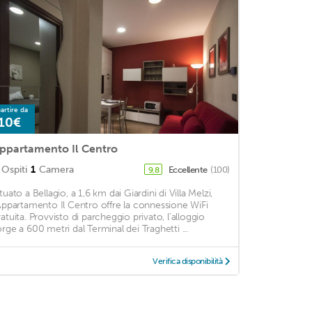
artire da
10€
ppartamento Il Centro
Ospiti
1
Camera
Eccellente
(100)
9,8
tuato a Bellagio, a 1,6 km dai Giardini di Villa Melzi,
'Appartamento Il Centro offre la connessione WiFi
ratuita. Provvisto di parcheggio privato, l’alloggio
orge a 600 metri dal Terminal dei Traghetti ...
Verifica disponibilità