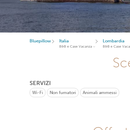
Bluepillow
Italia
Lombardia
B&B e Case Vacanza
B&B e Case Vac
Sce
SERVIZI
Wi-Fi
Non fumatori
Animali ammessi