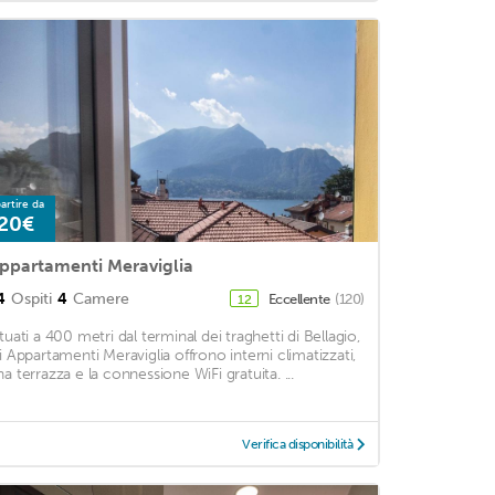
artire da
20€
ppartamenti Meraviglia
4
Ospiti
4
Camere
Eccellente
(120)
12
ituati a 400 metri dal terminal dei traghetti di Bellagio,
li Appartamenti Meraviglia offrono interni climatizzati,
na terrazza e la connessione WiFi gratuita. ...
Verifica disponibilità