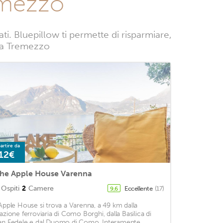
emezzo
. Bluepillow ti permette di risparmiare,
ze a Tremezzo
artire da
12€
he Apple House Varenna
Ospiti
2
Camere
Eccellente
(17)
9,6
'Apple House si trova a Varenna, a 49 km dalla
tazione ferroviaria di Como Borghi, dalla Basilica di
an Fedele e dal Duomo di Como. Interamente