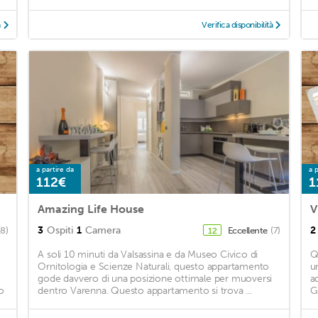
à
Verifica disponibilità
a partire da
a p
112€
1
Amazing Life House
V
3
Ospiti
1
Camera
2
(8)
Eccellente
(7)
12
A soli 10 minuti da Valsassina e da Museo Civico di
Q
Ornitologia e Scienze Naturali, questo appartamento
u
gode davvero di una posizione ottimale per muoversi
a
o
dentro Varenna. Questo appartamento si trova ...
G