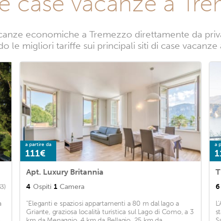
te case vacanze a Tr
canze economiche a Tremezzo direttamente da privati
 le migliori tariffe sui principali siti di case vacan
a partire da
a p
111€
1
Apt. Luxury Britannia
T
4
Ospiti
1
Camera
6
33)
a
"Eleganti e spaziosi appartamenti a 80 m dal lago a
L
Griante, graziosa località turistica sul Lago di Como, a 3
s
e
km da Menaggio, 4 km da Bellagio, 25 km da
S