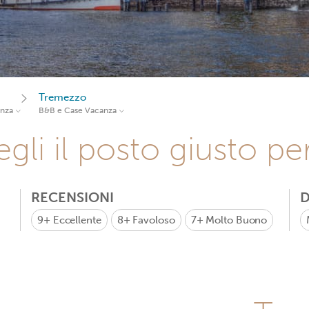
Tremezzo
anza
B&B e Case Vacanza
gli il posto giusto pe
RECENSIONI
D
9+
Eccellente
8+
Favoloso
7+
Molto Buono