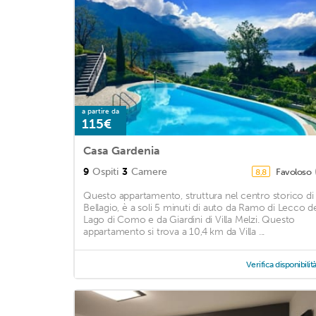
a partire da
115€
Casa Gardenia
9
Ospiti
3
Camere
Favoloso
8,8
Questo appartamento, struttura nel centro storico di
Bellagio, è a soli 5 minuti di auto da Ramo di Lecco d
Lago di Como e da Giardini di Villa Melzi. Questo
appartamento si trova a 10,4 km da Villa ...
Verifica disponibilit