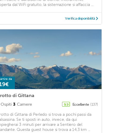
perta dal WiFi gratuito, la sistemazione si affaccia ...
Verifica disponibilità
artire da
19€
rotto di Gittana
Ospiti
3
Camere
Eccellente
(137)
9,9
rotto di Gittana di Perledo si trova a pochi passi da
lsassina. Se ti sposti in auto, invece, da qui
mpiegherai 3 minuti per arrivare a Sentiero del
iandante. Questa guest house si trova a 14,3 km ...