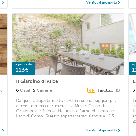
à
Verifica disponibilità
a partire da
a p
113€
1
Il Giardino di Alice
L
6
Ospiti
5
Camere
3
43)
Favoloso
(11)
8,9
Da questo appartamento di Varenna puoi raggiungere
I
a piedi, in meno di 5 minuti, sia Museo Civico di
a
Ornitologia e Scienze Naturali sia Ramo di Lecco del
L
Lago di Como. Questo appartamento si trova a 12,3 ...
a
2
à
Verifica disponibilità