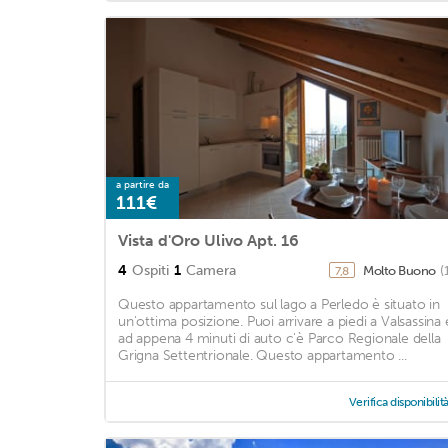
a partire da
111€
Vista d'Oro Ulivo Apt. 16
4
Ospiti
1
Camera
Molto Buono
(
7,8
Questo appartamento sul lago a Perledo è situato in
un'ottima posizione. Puoi arrivare a piedi a Valsassina 
ad appena 4 minuti di auto c'è Parco Regionale della
Grigna Settentrionale. Questo appartamento ...
Verifica disponibilit