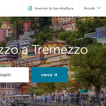
Inserisci la tua struttura
Accedi
ezzo a Tremezzo
cerca