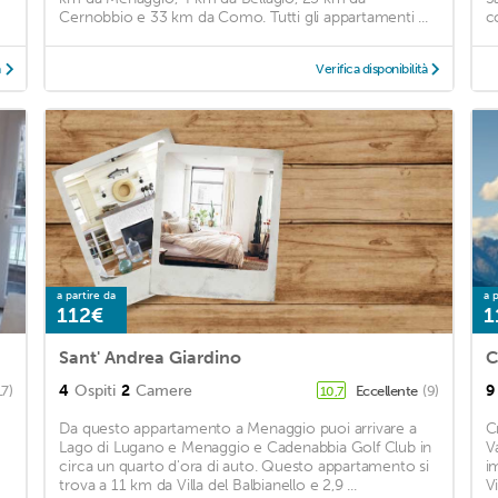
Cernobbio e 33 km da Como. Tutti gli appartamenti ...
co
à
Verifica disponibilità
a partire da
a p
112€
1
Sant' Andrea Giardino
C
4
Ospiti
2
Camere
9
17)
Eccellente
(9)
10,7
Da questo appartamento a Menaggio puoi arrivare a
C
Lago di Lugano e Menaggio e Cadenabbia Golf Club in
Va
circa un quarto d'ora di auto. Questo appartamento si
i
trova a 11 km da Villa del Balbianello e 2,9 ...
V