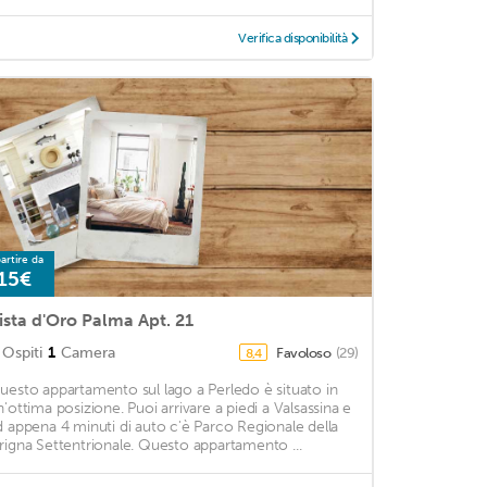
Verifica disponibilità
artire da
15€
ista d'Oro Palma Apt. 21
Ospiti
1
Camera
Favoloso
(29)
8,4
uesto appartamento sul lago a Perledo è situato in
n'ottima posizione. Puoi arrivare a piedi a Valsassina e
d appena 4 minuti di auto c'è Parco Regionale della
rigna Settentrionale. Questo appartamento ...