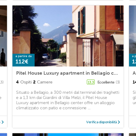
a partire da
a p
112€
1
Pitel House Luxury apartment in Bellagio center
A
4
Ospiti
2
Camere
1
13)
Eccellente
(3)
13,3
Situato a Bellagio, a 300 metri dal terminal dei traghetti
S
e
e a 1,3 km dai Giardini di Villa Melzi, il Pitel House
g
Luxury apartment in Bellagio center offre un alloggio
u
climatizzato con patio e connessione ...
à
Verifica disponibilità