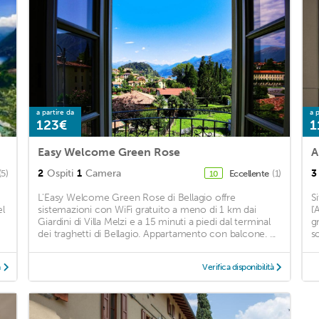
a partire da
a p
123€
1
Easy Welcome Green Rose
A
2
Ospiti
1
Camera
3
(5)
Eccellente
(1)
10
L'Easy Welcome Green Rose di Bellagio offre
Si
el
sistemazioni con WiFi gratuito a meno di 1 km dai
l
Giardini di Villa Melzi e a 15 minuti a piedi dal terminal
g
dei traghetti di Bellagio. Appartamento con balcone. ...
s
à
Verifica disponibilità