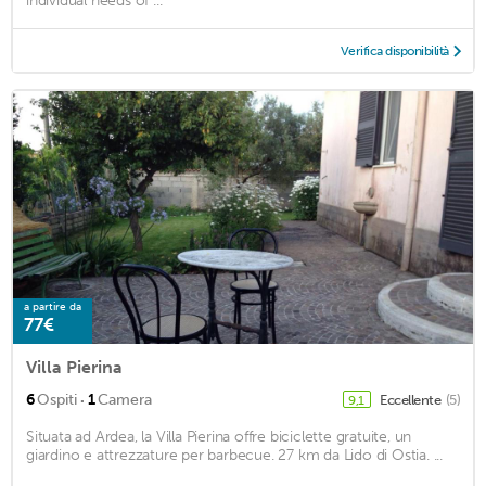
individual needs of ...
Verifica disponibilità
a partire da
77€
Villa Pierina
·
6
Ospiti
1
Camera
Eccellente
(5)
9,1
Situata ad Ardea, la Villa Pierina offre biciclette gratuite, un
giardino e attrezzature per barbecue. 27 km da Lido di Ostia. ...