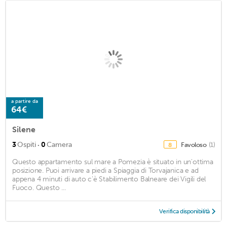
a partire da
64€
Silene
·
3
Ospiti
0
Camera
Favoloso
(1)
8
Questo appartamento sul mare a Pomezia è situato in un'ottima
posizione. Puoi arrivare a piedi a Spiaggia di Torvajanica e ad
appena 4 minuti di auto c'è Stabilimento Balneare dei Vigili del
Fuoco. Questo ...
Verifica disponibilità