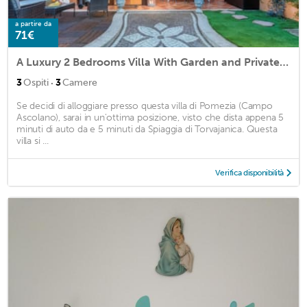
a partire da
71€
A Luxury 2 Bedrooms Villa With Garden and Private Jacuzzi by the Beach of Torvaianica and Campo Ascolano
·
3
Ospiti
3
Camere
Se decidi di alloggiare presso questa villa di Pomezia (Campo
Ascolano), sarai in un'ottima posizione, visto che dista appena 5
minuti di auto da e 5 minuti da Spiaggia di Torvajanica. Questa
villa si ...
Verifica disponibilità