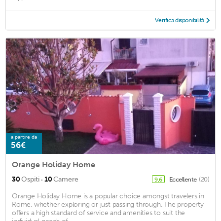
Verifica disponibilità
a partire da
56€
Orange Holiday Home
·
30
Ospiti
10
Camere
Eccellente
(20)
9,6
Orange Holiday Home is a popular choice amongst travelers in
Rome, whether exploring or just passing through. The property
offers a high standard of service and amenities to suit the