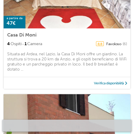
a partire da
47€
Casa Di Moni
·
4
Ospiti
1
Camera
Favoloso
(6)
8,8
Situata ad Ardea, nel Lazio, la Casa Di Moni offre un giardino. La
struttura si trova a 20 km da Anzio, e gli ospiti beneficiano di WiFi
gratuito e un parcheggio privato in loco. Il bed & breakfast è
dotato ...
Verifica disponibilità