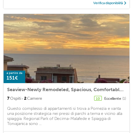
Verifica disponibilità
a partire da
151€
Seaview-Newly Remodeled, Spacious, Comfortable, Clean, WiFi, FreeParking
·
7
Ospiti
2
Camere
Eccellente
(1)
10
Questo complesso di appartamenti si trova a Pomezia e vanta
una posizione strategica nei pressi di parchi a tema e vicino alla
spiaggia. Regional Park of Decima-Malafede e Spiaggia di
Torvajanica sono ...