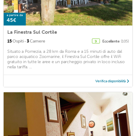
a partire da
45€
La Finestra Sul Cortile
·
15
Ospiti
3
Camere
Eccellente
(105)
9
Situato a Pomezia, a 28 km da Roma e a 15 minuti di auto dal
parco acquatico Zoomarine, il Finestra Sul Cortile offre il WiFi
gratuito in tutte le aree e un parcheggio privato in loco incluso
nella tariffa. ...
Verifica disponibilità