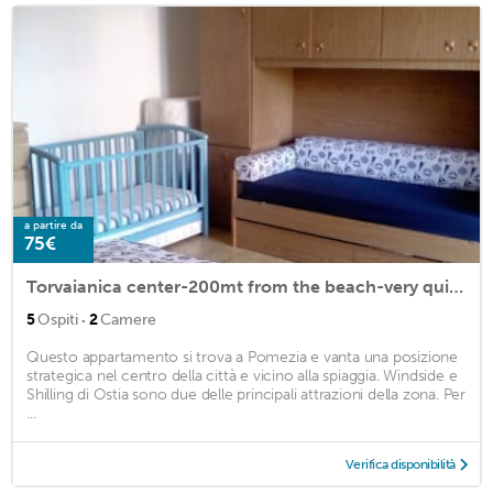
a partire da
75€
Torvaianica center-200mt from the beach-very quiet area-large terrace
·
5
Ospiti
2
Camere
Questo appartamento si trova a Pomezia e vanta una posizione
strategica nel centro della città e vicino alla spiaggia. Windside e
Shilling di Ostia sono due delle principali attrazioni della zona. Per
...
Verifica disponibilità