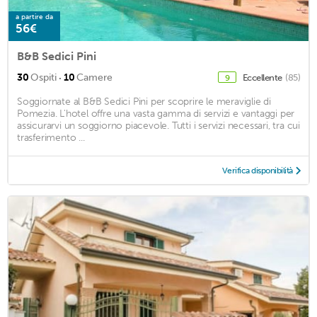
a partire da
56€
B&B Sedici Pini
·
30
Ospiti
10
Camere
Eccellente
(85)
9
Soggiornate al B&B Sedici Pini per scoprire le meraviglie di
Pomezia. L'hotel offre una vasta gamma di servizi e vantaggi per
assicurarvi un soggiorno piacevole. Tutti i servizi necessari, tra cui
trasferimento ...
Verifica disponibilità