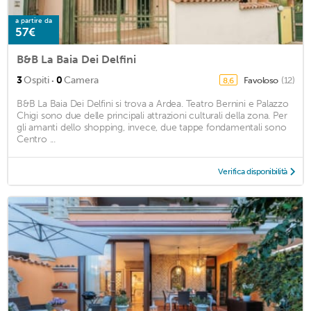
a partire da
57€
B&B La Baia Dei Delfini
·
3
Ospiti
0
Camera
Favoloso
(12)
8,6
B&B La Baia Dei Delfini si trova a Ardea. Teatro Bernini e Palazzo
Chigi sono due delle principali attrazioni culturali della zona. Per
gli amanti dello shopping, invece, due tappe fondamentali sono
Centro ...
Verifica disponibilità