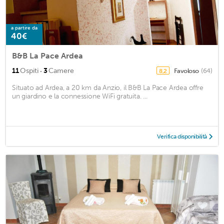
a partire da
40€
B&B La Pace Ardea
·
11
Ospiti
3
Camere
Favoloso
(64)
8,2
Situato ad Ardea, a 20 km da Anzio, il B&B La Pace Ardea offre
un giardino e la connessione WiFi gratuita. ...
Verifica disponibilità