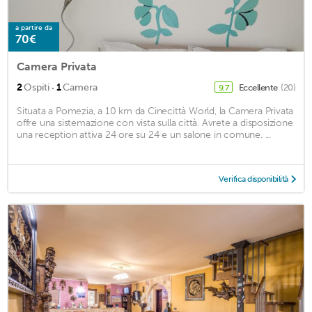
a partire da
70€
Camera Privata
·
2
Ospiti
1
Camera
Eccellente
(20)
9,7
Situata a Pomezia, a 10 km da Cinecittà World, la Camera Privata
offre una sistemazione con vista sulla città. Avrete a disposizione
una reception attiva 24 ore su 24 e un salone in comune. ...
Verifica disponibilità