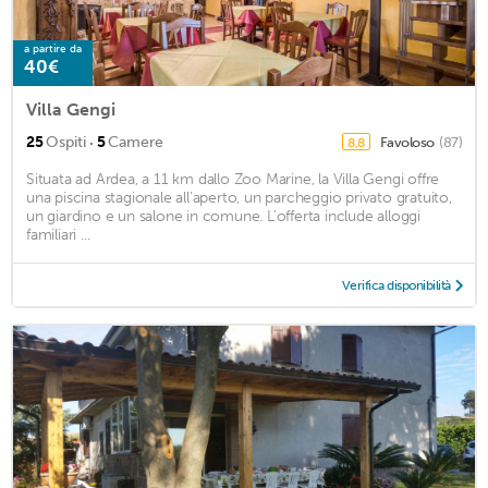
a partire da
40€
Villa Gengi
·
25
Ospiti
5
Camere
Favoloso
(87)
8,8
Situata ad Ardea, a 11 km dallo Zoo Marine, la Villa Gengi offre
una piscina stagionale all'aperto, un parcheggio privato gratuito,
un giardino e un salone in comune. L’offerta include alloggi
familiari ...
Verifica disponibilità