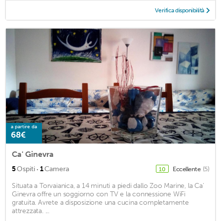
Verifica disponibilità
a partire da
68€
Ca' Ginevra
·
5
Ospiti
1
Camera
Eccellente
(5)
10
Situata a Torvaianica, a 14 minuti a piedi dallo Zoo Marine, la Ca'
Ginevra offre un soggiorno con TV e la connessione WiFi
gratuita. Avrete a disposizione una cucina completamente
attrezzata. ...