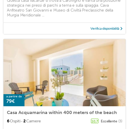
Questa casa vacanze si trova a Carovigno e vanta una posizione
strategica nei pressi di parchi a tema e sulla spiaggia. Cava
Anfiteatro San Giovanni e Museo di Civiltà Preclassiche della
Murgia Meridionale ...
Verifica disponibilità
a partire da
79€
Casa Acquamarina within 400 meters of the beach
·
6
Ospiti
2
Camere
Eccellente
(3)
10,7