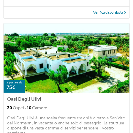
Verifica disponibilità
a partire da
75€
Oasi Degli Ulivi
·
30
Ospiti
10
Camere
Oasi Degli Ulivi è una scelta frequente tra chi è diretto a San Vito
dei Normanni, in vacanza o anche solo di passaggio. La struttura
dispone di una vasta gamma di servizi per rendere il vostro