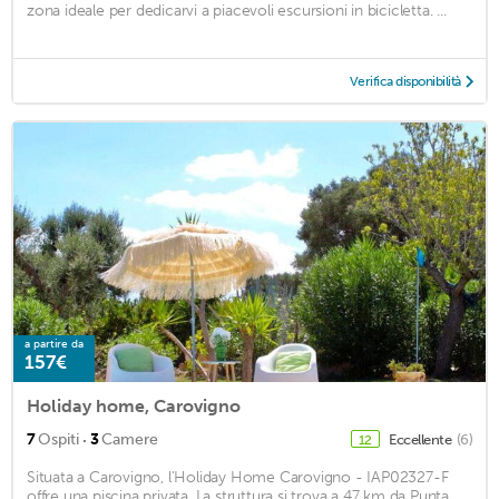
zona ideale per dedicarvi a piacevoli escursioni in bicicletta. ...
Verifica disponibilità
a partire da
157€
Holiday home, Carovigno
·
7
Ospiti
3
Camere
Eccellente
(6)
12
Situata a Carovigno, l'Holiday Home Carovigno - IAP02327-F
offre una piscina privata. La struttura si trova a 47 km da Punta