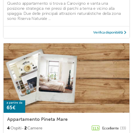
Questo appartamento si trova a Carovigno e vanta una
posizione strategica nei pressi di parchi a tema e vicino alla
spiaggia. Due delle principali attrazioni naturalistiche della zona
sono Riserva Naturale ...
Verifica disponibilità
a partire da
65€
Appartamento Pineta Mare
·
4
Ospiti
2
Camere
Eccellente
(33)
11,5