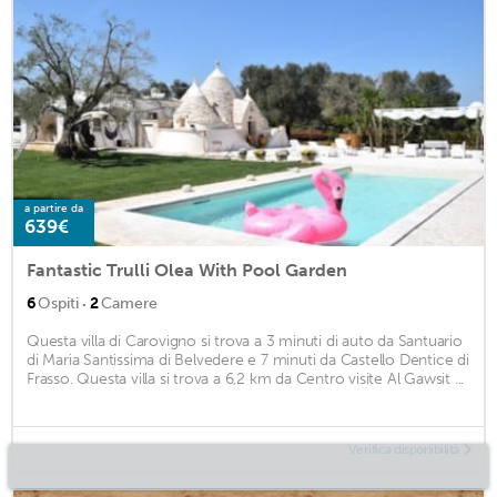
a partire da
639€
Fantastic Trulli Olea With Pool Garden
·
6
Ospiti
2
Camere
Questa villa di Carovigno si trova a 3 minuti di auto da Santuario
di Maria Santissima di Belvedere e 7 minuti da Castello Dentice di
Frasso. Questa villa si trova a 6,2 km da Centro visite Al Gawsit ...
Verifica disponibilità