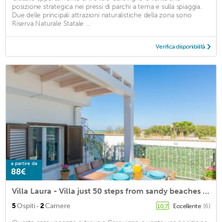
posizione strategica nei pressi di parchi a tema e sulla spiaggia.
Due delle principali attrazioni naturalistiche della zona sono
Riserva Naturale Statale ...
Verifica disponibilità
a partire da
88€
Villa Laura - Villa just 50 steps from sandy beaches - wi-fi free
·
5
Ospiti
2
Camere
Eccellente
(6)
10,7