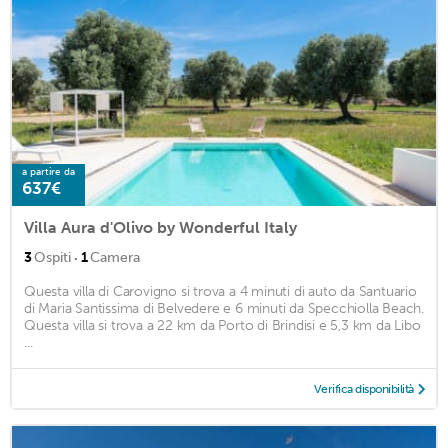
a partire da
637€
Villa Aura d'Olivo by Wonderful Italy
·
3
Ospiti
1
Camera
Questa villa di Carovigno si trova a 4 minuti di auto da Santuario
di Maria Santissima di Belvedere e 6 minuti da Specchiolla Beach.
Questa villa si trova a 22 km da Porto di Brindisi e 5,3 km da Libo
...
Verifica disponibilità