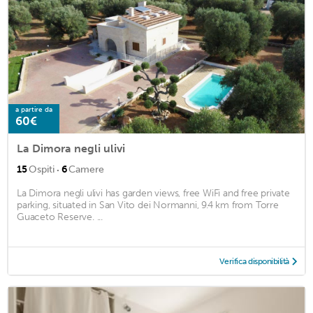
a partire da
60€
La Dimora negli ulivi
·
15
Ospiti
6
Camere
La Dimora negli ulivi has garden views, free WiFi and free private
parking, situated in San Vito dei Normanni, 9.4 km from Torre
Guaceto Reserve. ...
Verifica disponibilità