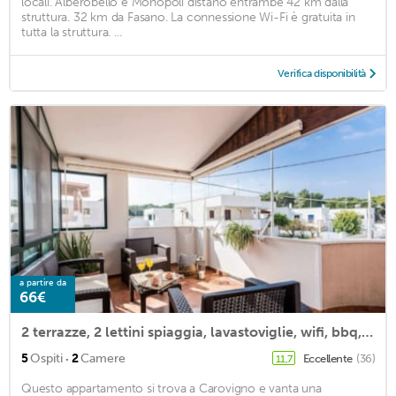
locali. Alberobello e Monopoli distano entrambe 42 km dalla
struttura. 32 km da Fasano. La connessione Wi-Fi è gratuita in
tutta la struttura. ...
Verifica disponibilità
a partire da
66€
2 terrazze, 2 lettini spiaggia, lavastoviglie, wifi, bbq, a soli 200m SPIAGGIA
·
5
Ospiti
2
Camere
Eccellente
(36)
11,7
Questo appartamento si trova a Carovigno e vanta una