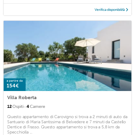
Verifica disponibilità
a partire da
154€
Villa Roberta
·
12
Ospiti
4
Camere
Questo appartamento di Carovigno si trova a 2 minuti di auto da
Santuario di Maria Santissima di Belvedere e 7 minuti da Castello
Dentice di Frasso. Questo appartamento si trova a 5,8 km da
Specchiolla ...