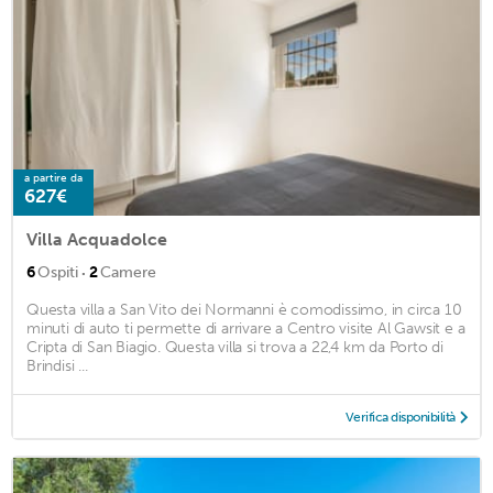
a partire da
627€
Villa Acquadolce
·
6
Ospiti
2
Camere
Questa villa a San Vito dei Normanni è comodissimo, in circa 10
minuti di auto ti permette di arrivare a Centro visite Al Gawsit e a
Cripta di San Biagio. Questa villa si trova a 22,4 km da Porto di
Brindisi ...
Verifica disponibilità