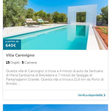
a partire da
640€
Villa Carovigno
·
15
Ospiti
5
Camere
Questa villa di Carovigno si trova a 4 minuti di auto da Santuario
di Maria Santissima di Belvedere e 7 minuti da Spiaggia di
Pantanagianni Grande. Questa villa si trova a 21,6 km da Porto di
Brindisi ...
Verifica disponibilità