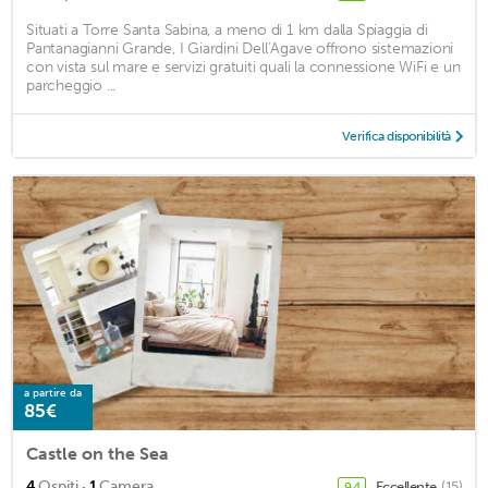
Situati a Torre Santa Sabina, a meno di 1 km dalla Spiaggia di
Pantanagianni Grande, I Giardini Dell’Agave offrono sistemazioni
con vista sul mare e servizi gratuiti quali la connessione WiFi e un
parcheggio ...
Verifica disponibilità
a partire da
85€
Castle on the Sea
·
4
Ospiti
1
Camera
Eccellente
(15)
9,4