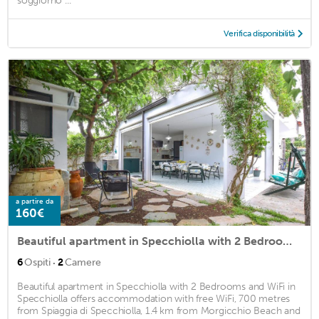
soggiorno ...
Verifica disponibilità
a partire da
160€
Beautiful apartment in Specchiolla with 2 Bedrooms and WiFi
·
6
Ospiti
2
Camere
Beautiful apartment in Specchiolla with 2 Bedrooms and WiFi in
Specchiolla offers accommodation with free WiFi, 700 metres
from Spiaggia di Specchiolla, 1.4 km from Morgicchio Beach and