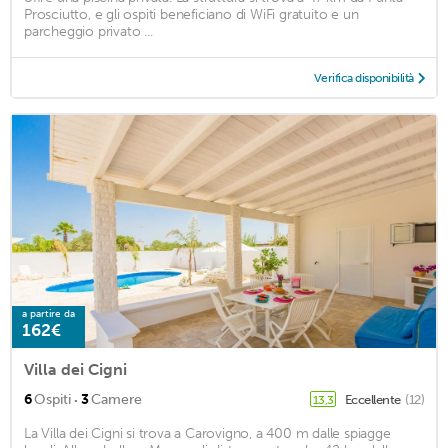
Prosciutto, e gli ospiti beneficiano di WiFi gratuito e un
parcheggio privato ...
Verifica disponibilità
a partire da
162€
Villa dei Cigni
·
6
Ospiti
3
Camere
Eccellente
(12)
13,3
La Villa dei Cigni si trova a Carovigno, a 400 m dalle spiagge