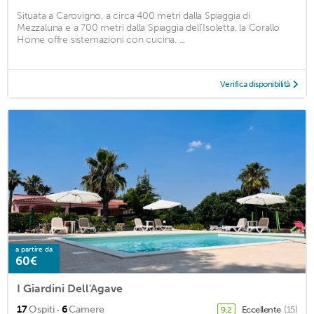
Situata a Carovigno, a circa 400 metri dalla Spiaggia di
Mezzaluna e a 700 metri dalla Spiaggia dell’Isoletta, la Corallo
Home offre sistemazioni con cucina. ...
Verifica disponibilità
a partire da
60€
I Giardini Dell'Agave
·
17
Ospiti
6
Camere
Eccellente
(15)
9,2