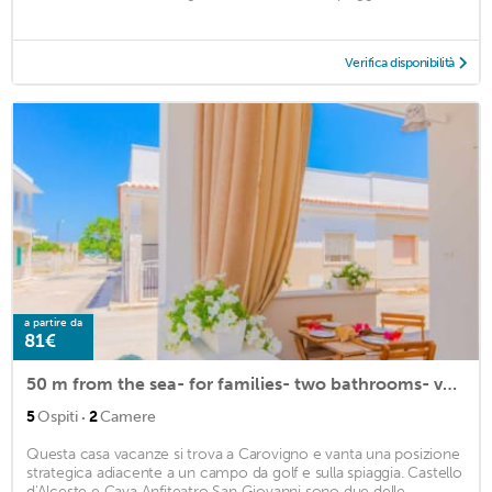
Verifica disponibilità
a partire da
81€
50 m from the sea- for families- two bathrooms- veranda- air conditioning
·
5
Ospiti
2
Camere
Questa casa vacanze si trova a Carovigno e vanta una posizione
strategica adiacente a un campo da golf e sulla spiaggia. Castello
d'Alceste e Cava Anfiteatro San Giovanni sono due delle