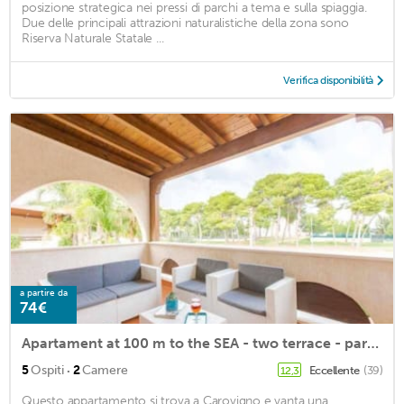
posizione strategica nei pressi di parchi a tema e sulla spiaggia.
Due delle principali attrazioni naturalistiche della zona sono
Riserva Naturale Statale ...
Verifica disponibilità
a partire da
74€
Apartament at 100 m to the SEA - two terrace - parking - air conditioner
·
5
Ospiti
2
Camere
Eccellente
(39)
12,3
Questo appartamento si trova a Carovigno e vanta una