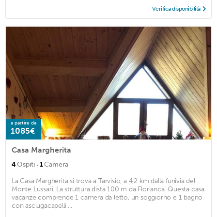
Verifica disponibilità
a partire da
1085€
Casa Margherita
·
4
Ospiti
1
Camera
La Casa Margherita si trova a Tarvisio, a 4,2 km dalla funivia del
Monte Lussari. La struttura dista 100 m da Florianca. Questa casa
vacanze comprende 1 camera da letto, un soggiorno e 1 bagno
con asciugacapelli ...