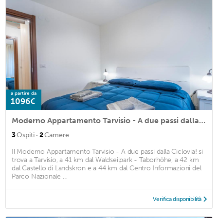
a partire da
1096€
Moderno Appartamento Tarvisio - A due passi dalla Ciclovia!
·
3
Ospiti
2
Camere
Il Moderno Appartamento Tarvisio - A due passi dalla Ciclovia! si
trova a Tarvisio, a 41 km dal Waldseilpark - Taborhöhe, a 42 km
dal Castello di Landskron e a 44 km dal Centro Informazioni del
Parco Nazionale ...
Verifica disponibilità