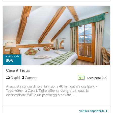
a partire da
80€
Casa il Tiglio
·
12
Ospiti
3
Camere
Eccellente
(37)
9,6
Affacciata sul giardino a Tarvisio, a 40 km dal Waldseilpark -
Taborhöhe, la Casa il Tiglio offre servizi gratuiti quali la
connessione WiFi e un parcheggio privato. ...
Verifica disponibilità