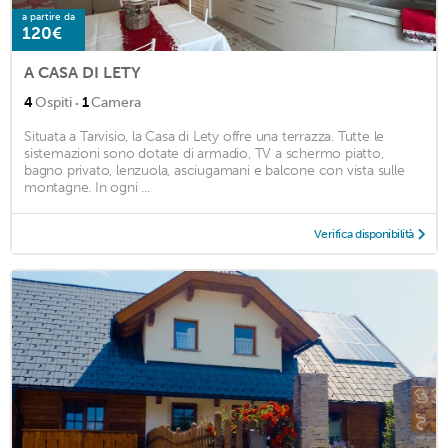
a partire da
120€
A CASA DI LETY
·
4
Ospiti
1
Camera
Situata a Tarvisio, la Casa di Lety offre una terrazza. Tutte le
sistemazioni sono dotate di armadio, TV a schermo piatto,
bagno privato, lenzuola, asciugamani e balcone con vista sulle
montagne. In ogni ...
Verifica disponibilità