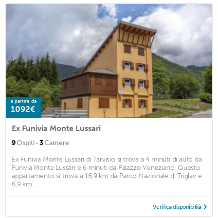
a partire da
1092€
Ex Funivia Monte Lussari
·
9
Ospiti
3
Camere
Ex Funivia Monte Lussari di Tarvisio si trova a 4 minuti di auto da
Funivia Monte Lussari e 6 minuti da Palazzo Veneziano. Questo
appartamento si trova a 16,9 km da Parco Nazionale di Triglav e
6,9 km ...
Verifica disponibilità