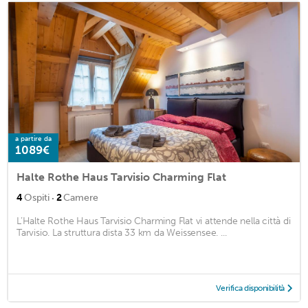
a partire da
1089€
Halte Rothe Haus Tarvisio Charming Flat
·
4
Ospiti
2
Camere
L’Halte Rothe Haus Tarvisio Charming Flat vi attende nella città di
Tarvisio. La struttura dista 33 km da Weissensee. ...
Verifica disponibilità