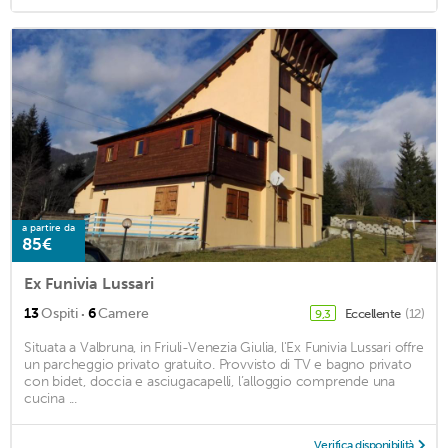
a partire da
85€
Ex Funivia Lussari
·
13
Ospiti
6
Camere
Eccellente
(12)
9,3
Situata a Valbruna, in Friuli-Venezia Giulia, l'Ex Funivia Lussari offre
un parcheggio privato gratuito. Provvisto di TV e bagno privato
con bidet, doccia e asciugacapelli, l’alloggio comprende una
cucina ...
Verifica disponibilità