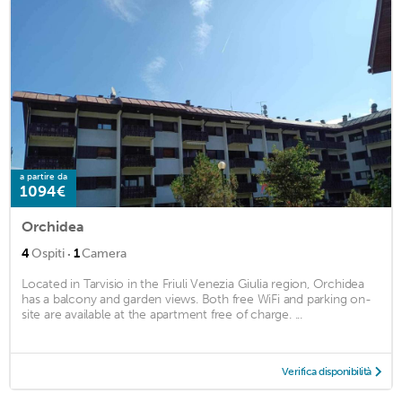
a partire da
1094€
Orchidea
·
4
Ospiti
1
Camera
Located in Tarvisio in the Friuli Venezia Giulia region, Orchidea
has a balcony and garden views. Both free WiFi and parking on-
site are available at the apartment free of charge. ...
Verifica disponibilità