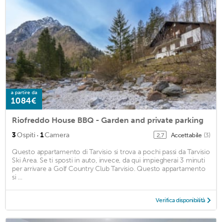
a partire da
1084€
Riofreddo House BBQ - Garden and private parking
·
3
Ospiti
1
Camera
Accettabile
(3)
2,7
Questo appartamento di Tarvisio si trova a pochi passi da Tarvisio
Ski Area. Se ti sposti in auto, invece, da qui impiegherai 3 minuti
per arrivare a Golf Country Club Tarvisio. Questo appartamento
si ...
Verifica disponibilità