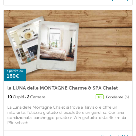
a partire da
160€
la LUNA delle MONTAGNE Charme & SPA Chalet
·
10
Ospiti
2
Camere
Eccellente
(6)
10
La Luna delle Montagne Chalet si trova a Tarvisio e offre un
ristorante, l’utilizzo gratuito di biciclette e un giardino. Con aria
condizionata, parcheggio privato e WiFi gratuito, dista 45 km da
Pörtschach ...