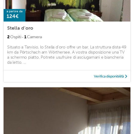
a partire da
124€
Stella d’oro
·
2
Ospiti
1
Camera
Situato a Tarvisio, lo Stella d’oro offre un bar. La struttura dista 49
km da Pörtschach am Wörthersee. A vostra disposizione una TV
a schermo piatto. Potrete usufruire di asciugamani e biancheria
da letto. ...
Verifica disponibilità