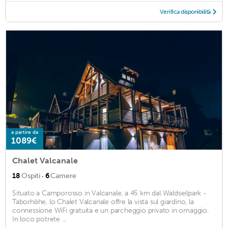
Verifica disponibilità
a partire da
1089€
Chalet Valcanale
·
18
Ospiti
6
Camere
Situato a Camporosso in Valcanale, a 45 km dal Waldseilpark -
Taborhöhe, lo Chalet Valcanale offre la vista sul giardino, la
connessione WiFi gratuita e un parcheggio privato in omaggio.
In loco potrete ...