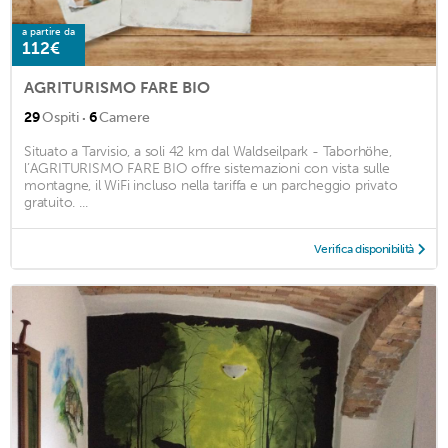
a partire da
112€
AGRITURISMO FARE BIO
·
29
Ospiti
6
Camere
Situato a Tarvisio, a soli 42 km dal Waldseilpark - Taborhöhe,
l’AGRITURISMO FARE BIO offre sistemazioni con vista sulle
montagne, il WiFi incluso nella tariffa e un parcheggio privato
gratuito. ...
Verifica disponibilità