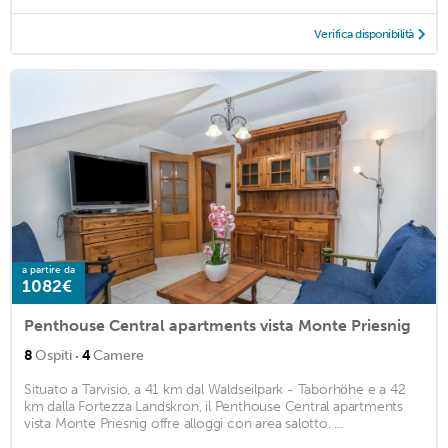
Verifica disponibilità
a partire da
1082€
Penthouse Central apartments vista Monte Priesnig
·
8
Ospiti
4
Camere
Situato a Tarvisio, a 41 km dal Waldseilpark - Taborhöhe e a 42
km dalla Fortezza Landskron, il Penthouse Central apartments
vista Monte Priesnig offre alloggi con area salotto. ...