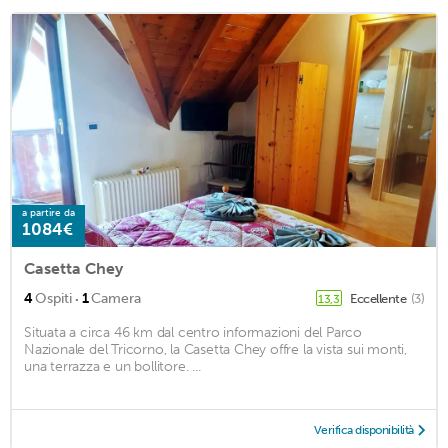
a partire da
1084€
Casetta Chey
·
4
Ospiti
1
Camera
Eccellente
(3)
13,3
Situata a circa 46 km dal centro informazioni del Parco
Nazionale del Tricorno, la Casetta Chey offre la vista sui monti,
una terrazza e un bollitore. ...
Verifica disponibilità