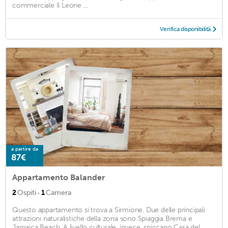
commerciale Il Leone ...
Verifica disponibilità
a partire da
87€
Appartamento Balander
·
2
Ospiti
1
Camera
Questo appartamento si trova a Sirmione. Due delle principali
attrazioni naturalistiche della zona sono Spiaggia Brema e
Jamaica Beach. A livello culturale, invece, spiccano Casa del