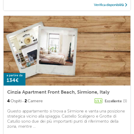
Verifica disponibilità
a partire da
134€
Cinzia Apartment Front Beach, Sirmione, Italy
·
4
Ospiti
2
Camere
Eccellente
(3)
13,3
Questo appartamento si trova a Sirmione e vanta una posizione
strategica vicino alla spiaggia. Castello Scaligero e Grotte di
Catullo sono due dei più importanti punti di riferimento della
zona, mentre ...