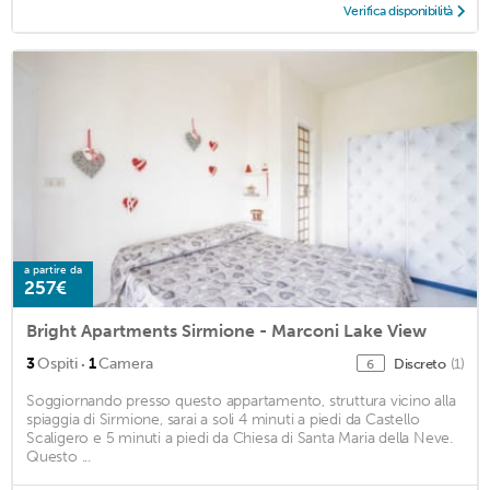
Verifica disponibilità
a partire da
257€
Bright Apartments Sirmione - Marconi Lake View
·
3
Ospiti
1
Camera
Discreto
(1)
6
Soggiornando presso questo appartamento, struttura vicino alla
spiaggia di Sirmione, sarai a soli 4 minuti a piedi da Castello
Scaligero e 5 minuti a piedi da Chiesa di Santa Maria della Neve.
Questo ...