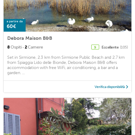
a partire da
60€
Debora Maison B&B
·
8
Ospiti
2
Camere
Eccellente
(105)
9
Set in Sirmione, 2.3 km from Sirmione Public Beach and 2.7 km
from Spiaggia Lido delle Bionde, Debora Maison B&B offers
accommodation with free WiFi, air conditioning, a bar and a
garden. ...
Verifica disponibilità