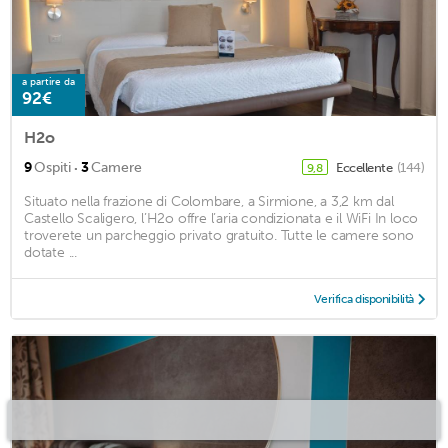
a partire da
92€
H2o
·
9
Ospiti
3
Camere
Eccellente
(144)
9,8
Situato nella frazione di Colombare, a Sirmione, a 3,2 km dal
Castello Scaligero, l’H2o offre l’aria condizionata e il WiFi In loco
troverete un parcheggio privato gratuito. Tutte le camere sono
dotate ...
Verifica disponibilità