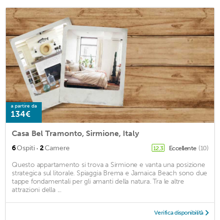
a partire da
134€
Casa Bel Tramonto, Sirmione, Italy
·
6
Ospiti
2
Camere
Eccellente
(10)
12,3
Questo appartamento si trova a Sirmione e vanta una posizione
strategica sul litorale. Spiaggia Brema e Jamaica Beach sono due
tappe fondamentali per gli amanti della natura. Tra le altre
attrazioni della ...
Verifica disponibilità