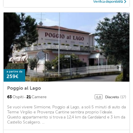
Verifica disponibilità
a partire da
259€
Poggio al Lago
·
63
Ospiti
21
Camere
Discreto
(17)
6,8
Se vuoi vivere Sirmione, Poggio al Lago, a soli 5 minuti di auto da
Terme Virgilio e Provenza Cantine sembra proprio l'ideale.
Questo appartamento si trova a 12,4 km da Gardaland e 3 km da
Castello Scaligero. ...