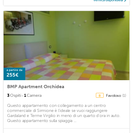
Verifica disponibilità
a partire da
255€
BMP Apartment Orchidea
·
3
Ospiti
1
Camera
Favoloso
(1)
8
Questo appartamento con collegamento a un centro
commerciale di Sirmione è l'ideale se vuoi raggiungere
Gardaland e Terme Virgilio in meno di un quarto d'ora in auto.
Questo appartamento sulla spiaggia ...