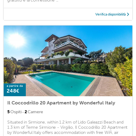
gratuito e la connessione ...
Verifica disponibilità
a partire da
248€
Il Coccodrillo 20 Apartment by Wonderful Italy
·
5
Ospiti
2
Camere
Situated in Sirmione, within 1.2 km of Lido Galeazzi Beach and
1.3 km of Terme Sirmione - Virgilio, Il Coccodrillo 20 Apartment
by Wonderful Italy offers accommodation with free WiFi, air