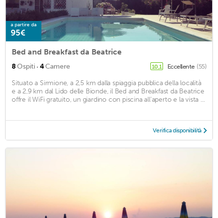
a partire da
95€
Bed and Breakfast da Beatrice
·
8
Ospiti
4
Camere
Eccellente
(55)
10,1
Situato a Sirmione, a 2,5 km dalla spiaggia pubblica della località
e a 2,9 km dal Lido delle Bionde, il Bed and Breakfast da Beatrice
offre il WiFi gratuito, un giardino con piscina all'aperto e la vista ...
Verifica disponibilità