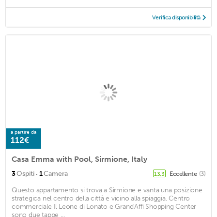
Verifica disponibilità
a partire da
112€
Casa Emma with Pool, Sirmione, Italy
·
3
Ospiti
1
Camera
Eccellente
(3)
13,3
Questo appartamento si trova a Sirmione e vanta una posizione
strategica nel centro della città e vicino alla spiaggia. Centro
commerciale Il Leone di Lonato e Grand'Affi Shopping Center
sono due tappe ...