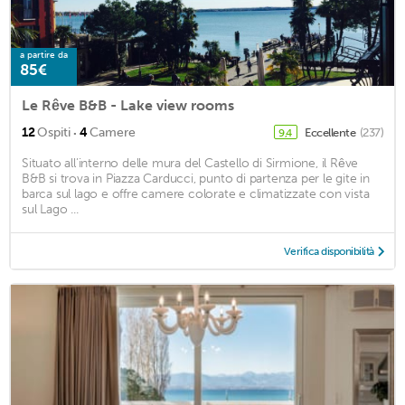
a partire da
85€
Le Rêve B&B - Lake view rooms
·
12
Ospiti
4
Camere
Eccellente
(237)
9,4
Situato all’interno delle mura del Castello di Sirmione, il Rêve
B&B si trova in Piazza Carducci, punto di partenza per le gite in
barca sul lago e offre camere colorate e climatizzate con vista
sul Lago ...
Verifica disponibilità