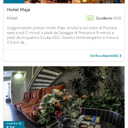
Hotel Maja
Hotel
Eccellente
(553)
9,3
Soggiornando presso Hotel Maja, struttura sul mare di Pescara,
sarai a soli 2 minuti a piedi da Spiaggia di Pescara e 9 minuti a
piedi da Acquatica Scuba ASD. Questo hotel elegante si trova a
0,9 km da ...
Verifica disponibilità
a partire da