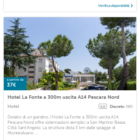
Verifica disponibilità
a partire da
37€
Hotel La Fonte a 300m uscita A14 Pescara Nord
Hotel
Discreto
(96)
6,6
Dotato di un giardino, l'Hotel La Fonte a 300m uscita A14
Pescara Nord offre sistemazioni semplici a San Martino Bassa,
Città Sant'Angelo. La struttura dista 3 km dalle spiagge di
Montesilvano. ...