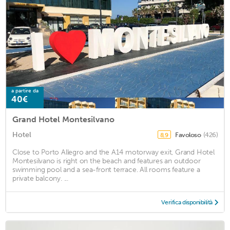
a partire da
40€
Grand Hotel Montesilvano
Hotel
Favoloso
(426)
8,9
Close to Porto Allegro and the A14 motorway exit, Grand Hotel
Montesilvano is right on the beach and features an outdoor
swimming pool and a sea-front terrace. All rooms feature a
private balcony. ...
Verifica disponibilità