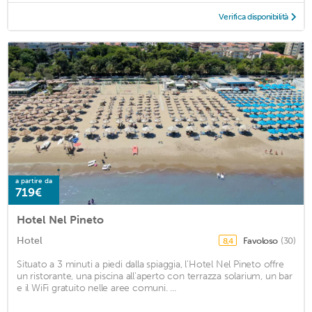
Verifica disponibilità
a partire da
719€
Hotel Nel Pineto
Hotel
Favoloso
(30)
8,4
Situato a 3 minuti a piedi dalla spiaggia, l'Hotel Nel Pineto offre
un ristorante, una piscina all'aperto con terrazza solarium, un bar
e il WiFi gratuito nelle aree comuni. ...