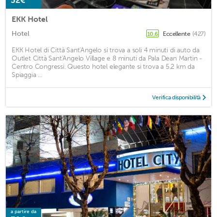
52€
EKK Hotel
Hotel
Eccellente
(427)
10,6
EKK Hotel di Città Sant'Angelo si trova a soli 4 minuti di auto da
Outlet Città Sant'Angelo Village e 8 minuti da Pala Dean Martin -
Centro Congressi. Questo hotel elegante si trova a 5,2 km da
Spiaggia ...
Verifica disponibilità
a partire da