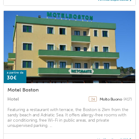
a partire da
30€
Motel Boston
Hotel
Molto Buono
(417)
7,4
Featuring a restaurant with terrace, the Boston is 2km from the
sandy beach and Adriatic Sea. It offers allergy-free rooms with
air conditioning, free Wi-Fi in public areas, and private
unsupervised parking. ...