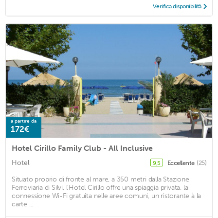
Verifica disponibilità
a partire da
172€
Hotel Cirillo Family Club - All Inclusive
Hotel
Eccellente
(25)
9,5
Situato proprio di fronte al mare, a 350 metri dalla Stazione
Ferroviaria di Silvi, l'Hotel Cirillo offre una spiaggia privata, la
connessione Wi-Fi gratuita nelle aree comuni, un ristorante à la
carte ...