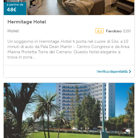
a partire da
48€
Hermitage Hotel
Hotel
Favoloso
(119)
8,3
Un soggiorno in Hermitage Hotel ti porta nel cuore di Silvi, a 10
minuti di auto da Pala Dean Martin - Centro Congressi e da Area
Marina Protetta Torre del Cerrano. Questo hotel elegante si
trova in zona ...
Verifica disponibilità