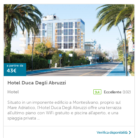
a partire da
43€
Hotel Duca Degli Abruzzi
Hotel
Eccellente
(102)
9,4
Situato in un imponente edificio a Montesilvano, proprio sul
Mare Adriatico, l'Hotel Duca Degli Abruzzi offre una terrazza
all'ultimo piano con WiFi gratuito e piscina all'aperto, e una
spiaggia privata ...
Verifica disponibilità