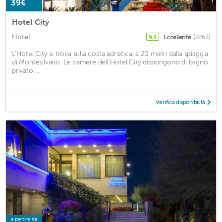
39€
Hotel City
Hotel
Eccellente
(2263)
9,8
L'Hotel City si trova sulla costa adriatica, a 20 metri dalla spiaggia
di Montesilvano. Le camere dell'Hotel City dispongono di bagno
privato. ...
Verifica disponibilità
a partire da