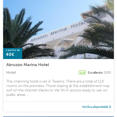
a partire da
40€
Abruzzo Marina Hotel
Hotel
Eccellente
(293)
11,8
This charming hotel is set in Teramo. There are a total of 110
rooms on the premises. Those staying at this establishment may
surf on the internet thanks to the Wi-Fi access ready to use on
public areas. ...
Verifica disponibilità