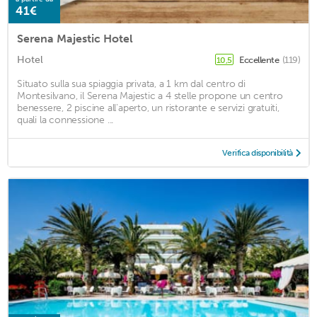
41€
Serena Majestic Hotel
Hotel
Eccellente
(119)
10,5
Situato sulla sua spiaggia privata, a 1 km dal centro di
Montesilvano, il Serena Majestic a 4 stelle propone un centro
benessere, 2 piscine all'aperto, un ristorante e servizi gratuiti,
quali la connessione ...
Verifica disponibilità