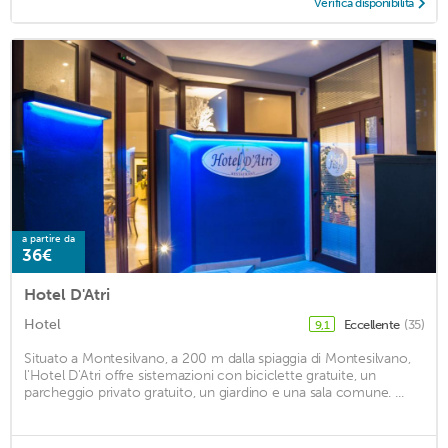
Verifica disponibilità
a partire da
36€
Hotel D'Atri
Hotel
Eccellente
(35)
9,1
Situato a Montesilvano, a 200 m dalla spiaggia di Montesilvano,
l'Hotel D'Atri offre sistemazioni con biciclette gratuite, un
parcheggio privato gratuito, un giardino e una sala comune. ...