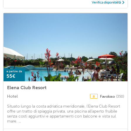
Verifica disponibilità
a partire da
55€
Elena Club Resort
Hotel
Favoloso
(350)
8
Situato lungo la costa adriatica meridionale, l’Elena Club Resort
offre un tratto di spiaggia privata, una piscina all’aperto fruibile
senza costi aggiuntivi e appartamenti con balcone e vista sul
mare. ...