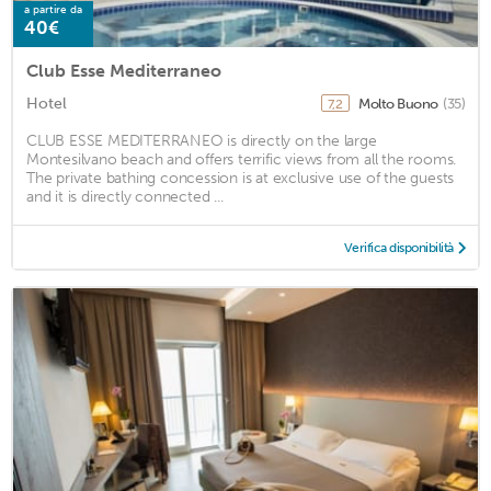
a partire da
40€
Club Esse Mediterraneo
Hotel
Molto Buono
(35)
7,2
CLUB ESSE MEDITERRANEO is directly on the large
Montesilvano beach and offers terrific views from all the rooms.
The private bathing concession is at exclusive use of the guests
and it is directly connected ...
Verifica disponibilità