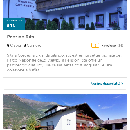
a partire da
84€
Pension Rita
·
8
Ospiti
3
Camere
Favoloso
(14)
8
Sita a Corces, a 1 km da Silando, sull'estremità settentrionale del
Parco Nazionale dello Stelvio, la Pension Rita offre un
parcheggio gratuito, una sauna senza costi aggiuntivi e una
colazione a buffet ...
Verifica disponibilità