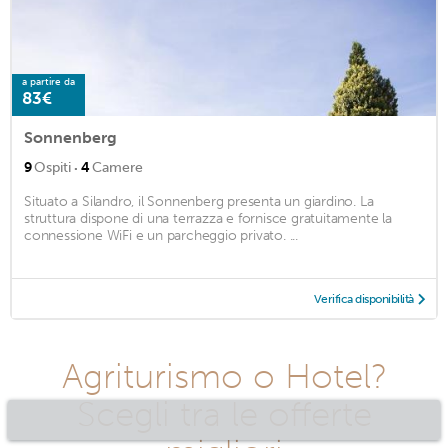
a partire da
83€
Sonnenberg
·
9
Ospiti
4
Camere
Situato a Silandro, il Sonnenberg presenta un giardino. La
struttura dispone di una terrazza e fornisce gratuitamente la
connessione WiFi e un parcheggio privato. ...
Verifica disponibilità
Agriturismo o Hotel?
Scegli tra le offerte