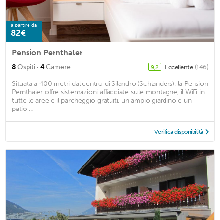
a partire da
82€
Pension Pernthaler
·
8
Ospiti
4
Camere
Eccellente
(146)
9,2
Situata a 400 metri dal centro di Silandro (Schlanders), la Pension
Pernthaler offre sistemazioni affacciate sulle montagne, il WiFi in
tutte le aree e il parcheggio gratuiti, un ampio giardino e un
patio ...
Verifica disponibilità