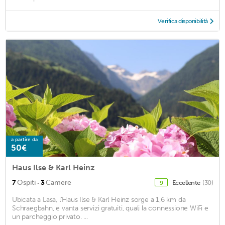
Verifica disponibilità
a partire da
50€
Haus Ilse & Karl Heinz
·
7
Ospiti
3
Camere
Eccellente
(30)
9
Ubicata a Lasa, l'Haus Ilse & Karl Heinz sorge a 1,6 km da
Schraegbahn, e vanta servizi gratuiti, quali la connessione WiFi e
un parcheggio privato. ...