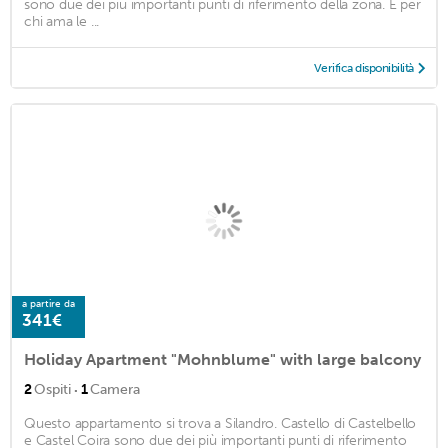
sono due dei più importanti punti di riferimento della zona. E per
chi ama le ...
Verifica disponibilità
a partire da
341€
Holiday Apartment "Mohnblume" with large balcony
·
2
Ospiti
1
Camera
Questo appartamento si trova a Silandro. Castello di Castelbello
e Castel Coira sono due dei più importanti punti di riferimento