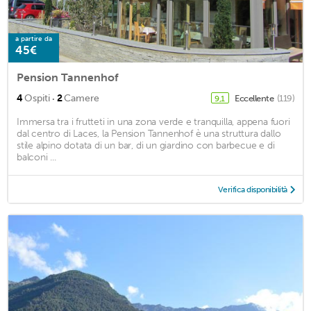
a partire da
45€
Pension Tannenhof
·
4
Ospiti
2
Camere
Eccellente
(119)
9,1
Immersa tra i frutteti in una zona verde e tranquilla, appena fuori
dal centro di Laces, la Pension Tannenhof è una struttura dallo
stile alpino dotata di un bar, di un giardino con barbecue e di
balconi ...
Verifica disponibilità