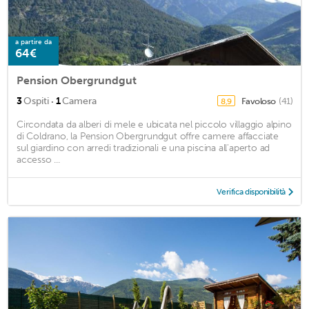
a partire da
64€
Pension Obergrundgut
·
3
Ospiti
1
Camera
Favoloso
(41)
8,9
Circondata da alberi di mele e ubicata nel piccolo villaggio alpino
di Coldrano, la Pension Obergrundgut offre camere affacciate
sul giardino con arredi tradizionali e una piscina all'aperto ad
accesso ...
Verifica disponibilità