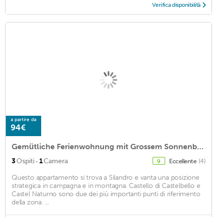
Verifica disponibilità
a partire da
94€
Gemütliche Ferienwohnung mit Grossem Sonnenbalkon und Geheiztem Schwimmbad,
·
3
Ospiti
1
Camera
Eccellente
(4)
9
Questo appartamento si trova a Silandro e vanta una posizione
strategica in campagna e in montagna. Castello di Castelbello e
Castel Naturno sono due dei più importanti punti di riferimento
della zona. ...