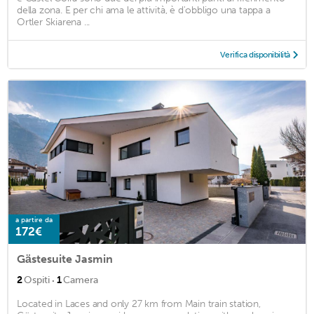
della zona. E per chi ama le attività, è d'obbligo una tappa a
Ortler Skiarena ...
Verifica disponibilità
a partire da
172€
Gästesuite Jasmin
·
2
Ospiti
1
Camera
Located in Laces and only 27 km from Main train station,