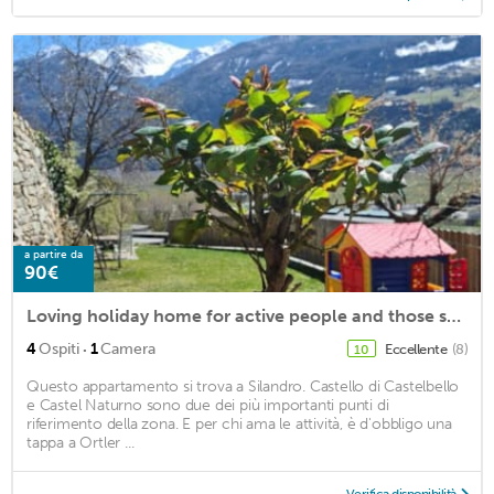
a partire da
90€
Loving holiday home for active people and those seeking peace and quiet in Schlanders.
·
4
Ospiti
1
Camera
Eccellente
(8)
10
Questo appartamento si trova a Silandro. Castello di Castelbello
e Castel Naturno sono due dei più importanti punti di
riferimento della zona. E per chi ama le attività, è d'obbligo una
tappa a Ortler ...