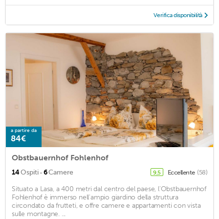
Verifica disponibilità
a partire da
84€
Obstbauernhof Fohlenhof
·
14
Ospiti
6
Camere
Eccellente
(58)
9,5
Situato a Lasa, a 400 metri dal centro del paese, l'Obstbauernhof
Fohlenhof è immerso nell'ampio giardino della struttura
circondato da frutteti, e offre camere e appartamenti con vista
sulle montagne. ...