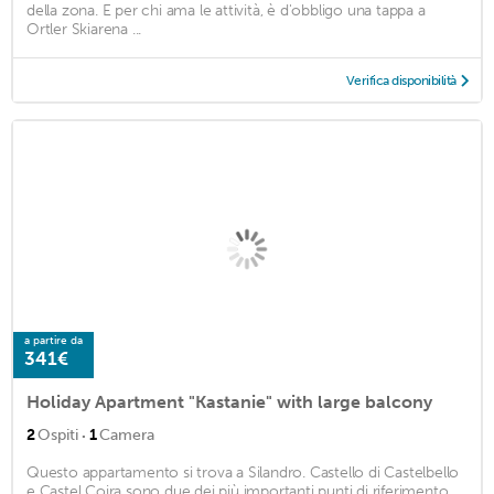
della zona. E per chi ama le attività, è d'obbligo una tappa a
Ortler Skiarena ...
Verifica disponibilità
a partire da
341€
Holiday Apartment "Kastanie" with large balcony
·
2
Ospiti
1
Camera
Questo appartamento si trova a Silandro. Castello di Castelbello
e Castel Coira sono due dei più importanti punti di riferimento