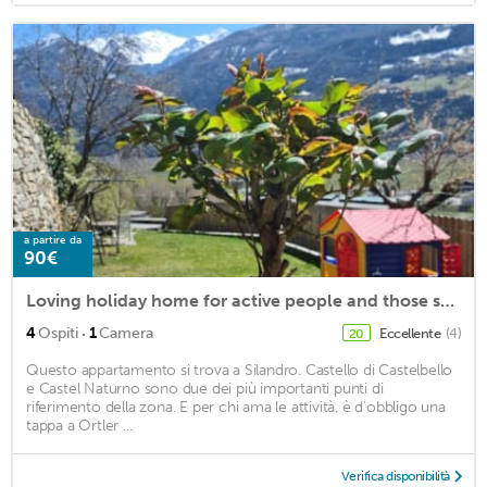
a partire da
90€
Loving holiday home for active people and those seeking peace and quiet in Schlanders.
·
4
Ospiti
1
Camera
Eccellente
(4)
20
Questo appartamento si trova a Silandro. Castello di Castelbello
e Castel Naturno sono due dei più importanti punti di
riferimento della zona. E per chi ama le attività, è d'obbligo una
tappa a Ortler ...
Verifica disponibilità