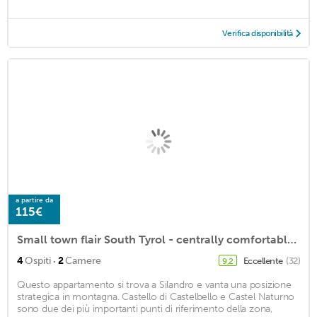
Verifica disponibilità
a partire da
115€
Small town flair South Tyrol - centrally comfortable apartment about 75m² with roof terrace
·
4
Ospiti
2
Camere
Eccellente
(32)
9,2
Questo appartamento si trova a Silandro e vanta una posizione
strategica in montagna. Castello di Castelbello e Castel Naturno
sono due dei più importanti punti di riferimento della zona,