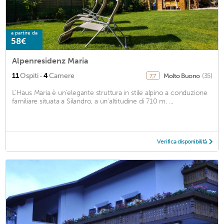
a partire da
58€
Alpenresidenz Maria
·
11
Ospiti
4
Camere
Molto Buono
(35)
7,7
L'Haus Maria è un'elegante struttura in stile alpino a conduzione
familiare situata a Silandro, a un'altitudine di 710 m. ...
Verifica disponibilità