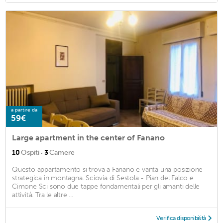
a partire da
59€
Large apartment in the center of Fanano
·
10
Ospiti
3
Camere
Questo appartamento si trova a Fanano e vanta una posizione
strategica in montagna. Sciovia di Sestola - Pian del Falco e
Cimone Sci sono due tappe fondamentali per gli amanti delle
attività. Tra le altre ...
Verifica disponibilità