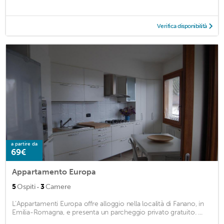
Verifica disponibilità
a partire da
69€
Appartamento Europa
·
5
Ospiti
3
Camere
L’Appartamenti Europa offre alloggio nella località di Fanano, in
Emilia-Romagna, e presenta un parcheggio privato gratuito. ...