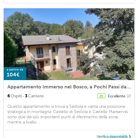
a partire da
104€
Appartamento Immerso nel Bosco, a Pochi Passi dal Centro
·
6
Ospiti
3
Camere
Eccellente
(2)
20
Questo appartamento si trova a Sestola e vanta una posizione
strategica in montagna. Castello di Sestola e Castello Manservisi
sono due dei più importanti punti di riferimento della zona,
mentre a livello ...
Verifica disponibilità