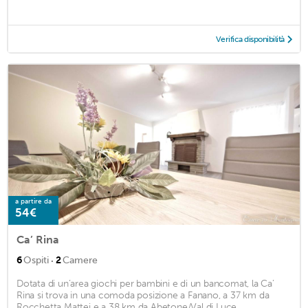
Verifica disponibilità
a partire da
54€
Ca’ Rina
·
6
Ospiti
2
Camere
Dotata di un’area giochi per bambini e di un bancomat, la Ca’
Rina si trova in una comoda posizione a Fanano, a 37 km da
Rocchetta Mattei e a 38 km da Abetone/Val di Luce. ...