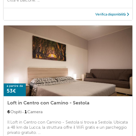
città e balcone. ...
Verifica disponibilità
a partire da
53€
Loft in Centro con Camino - Sestola
·
6
Ospiti
1
Camera
Il Loft in Centro con Camino - Sestola si trova a Sestola. Ubicata
a 48 km da Lucca, la struttura offre il WiFi gratis e un parcheggio
privato gratuito. ...