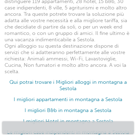
distinguere 119 appartamenti, 28 hotel, 15 b&b, 30
case indipendenti, 8 ville, 5 agriturismi e molto altro
ancora. Tra queste potrete trovare la soluzione più
adatta alle vostre necessità e alla migliore tariffa, sia
che decidiate di partire da soli, o per un week end
romantico, o con un gruppo di amici. Il fine ultimo è
una vacanza indimenticabile a Sestola.
Ogni alloggio su questa destinazione dispone di
servizi che si adatteranno perfettamente alle vostre
richiesta: Animali ammessi, Wi-Fi, Lavastoviglie,
Cucina, Non fumatori e molto altro ancora. A voi la
scelta.
Qui potrai trovare i Migliori alloggi in montagna a
Sestola
I migliori appartamenti in montagna a Sestola
I migliori B&b in montagna a Sestola
I migliori Hotel in montagna a Sestola
Le migliori case indipendenti in montagna a Sestola