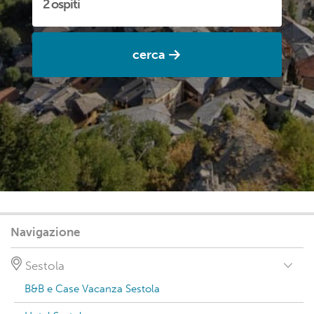
cerca
Navigazione
Sestola
B&B e Case Vacanza Sestola