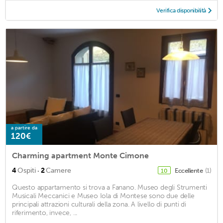
Verifica disponibilità
a partire da
120€
Charming apartment Monte Cimone
·
4
Ospiti
2
Camere
Eccellente
(1)
10
Questo appartamento si trova a Fanano. Museo degli Strumenti
Musicali Meccanici e Museo Iola di Montese sono due delle
principali attrazioni culturali della zona. A livello di punti di
riferimento, invece, ...