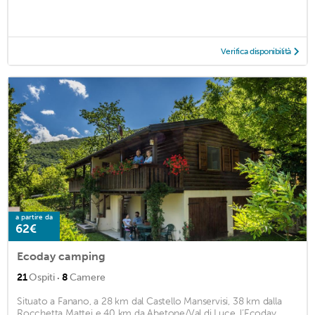
Verifica disponibilità
a partire da
62€
Ecoday camping
·
21
Ospiti
8
Camere
Situato a Fanano, a 28 km dal Castello Manservisi, 38 km dalla
Rocchetta Mattei e 40 km da Abetone/Val di Luce, l’Ecoday