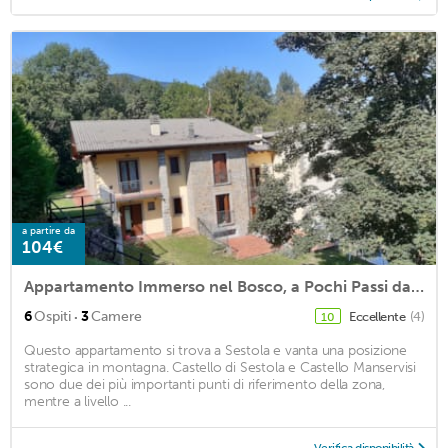
a partire da
104€
Appartamento Immerso nel Bosco, a Pochi Passi dal Centro
·
6
Ospiti
3
Camere
Eccellente
(4)
10
Questo appartamento si trova a Sestola e vanta una posizione
strategica in montagna. Castello di Sestola e Castello Manservisi
sono due dei più importanti punti di riferimento della zona,
mentre a livello ...