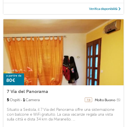
Verifica disponibilità
a partire da
80€
7 Via del Panorama
·
5
Ospiti
1
Camera
Molto Buono
(5)
7,8
Situato a Sestola, il 7 Via del Panorama offre una sistemazione
con balcone e WiFi gratuito. La casa vacanze regala una vista
sulla città e dista 34 km da Maranello. ...