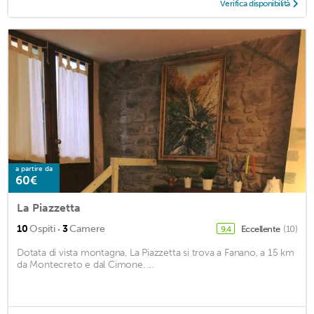
Verifica disponibilità
a partire da
60€
La Piazzetta
·
10
Ospiti
3
Camere
Eccellente
(10)
9,4
Dotata di vista montagna, La Piazzetta si trova a Fanano, a 15 km
da Montecreto e dal Cimone. ...