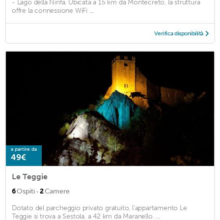
- Lago della Ninfa. Ubicata a 15 km da Montecreto, la struttura
offre la connessione WiFi ...
Verifica disponibilità
a partire da
49€
Le Teggie
·
6
Ospiti
2
Camere
Dotato del parcheggio privato gratuito, l’appartamento Le
Teggie si trova a Sestola, a 42 km da Maranello. ...