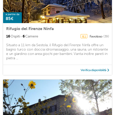
a partire da
85€
Rifugio del Firenze Ninfa
·
16
Ospiti
6
Camere
Favoloso
(39)
8,1
Situato a 11 km da Sestola, il Rifugio del Firenze Ninfa offre un
bagno turco con doccia idromassaggio, una sauna, un ristorante
e un giardino con area giochi per bambini. Vanta inoltre pareti in
pietra ...
Verifica disponibilità