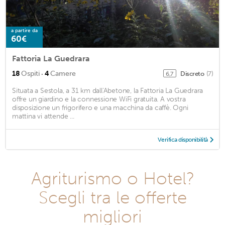
a partire da
60€
Fattoria La Guedrara
·
18
Ospiti
4
Camere
Discreto
(7)
6,7
Situata a Sestola, a 31 km dall'Abetone, la Fattoria La Guedrara
offre un giardino e la connessione WiFi gratuita. A vostra
disposizione un frigorifero e una macchina da caffè. Ogni
mattina vi attende ...
Verifica disponibilità
Agriturismo o Hotel?
Scegli tra le offerte
migliori