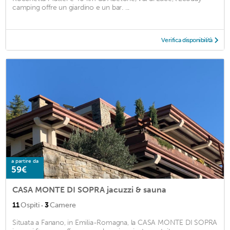
camping offre un giardino e un bar. ...
Verifica disponibilità
a partire da
59€
CASA MONTE DI SOPRA jacuzzi & sauna
·
11
Ospiti
3
Camere
Situata a Fanano, in Emilia-Romagna, la CASA MONTE DI SOPRA