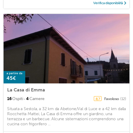
Verifica disponibilità
a partire da
45€
La Casa di Emma
·
16
Ospiti
4
Camere
Favoloso
(12)
8,7
Situata a Sestola, a 32 km da Abetone/Val di Luce e a 42 km dalla
Rocchetta Mattei, La Casa di Emma offre un giardino, una
terrazza e un barbecue. Alcune sistemazioni comprendono una
cucina con frigorifero ...