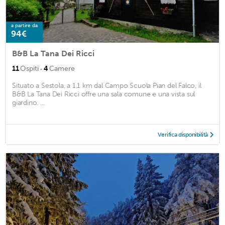
a partire da
94€
B&B La Tana Dei Ricci
·
11
Ospiti
4
Camere
Situato a Sestola, a 1,1 km dal Campo Scuola Pian del Falco, il
B&B La Tana Dei Ricci offre una sala comune e una vista sul
giardino. ...
Verifica disponibilità