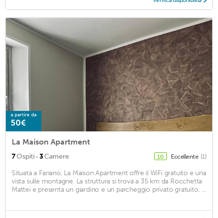
Verifica disponibilità
a partire da
50€
La Maison Apartment
·
7
Ospiti
3
Camere
Eccellente
(1)
10
Situata a Fanano, La Maison Apartment offre il WiFi gratuito e una
vista sulle montagne. La struttura si trova a 35 km da Rocchetta
Mattei e presenta un giardino e un parcheggio privato gratuito. ...