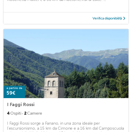
Verifica disponibilità
a partire da
59€
I Faggi Rossi
·
4
Ospiti
2
Camere
I Faggi Rossi sorge a Fanano, in una zona ideale per
l’escursionismo, a 15 km da Cimone e a 16 km dal Camposcuola