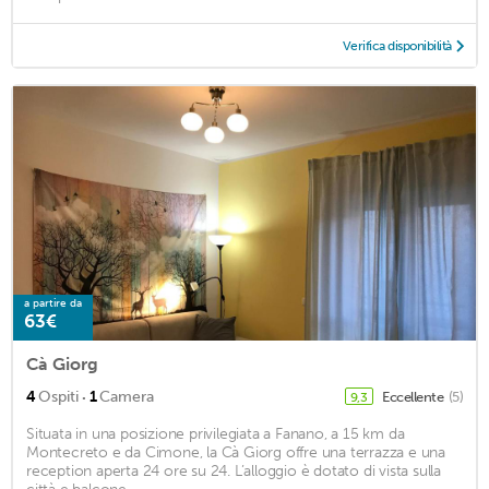
Verifica disponibilità
a partire da
63€
Cà Giorg
·
4
Ospiti
1
Camera
Eccellente
(5)
9,3
Situata in una posizione privilegiata a Fanano, a 15 km da
Montecreto e da Cimone, la Cà Giorg offre una terrazza e una
reception aperta 24 ore su 24. L’alloggio è dotato di vista sulla