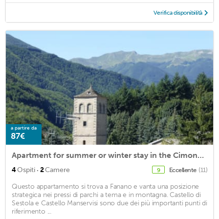
Verifica disponibilità
a partire da
87€
Apartment for summer or winter stay in the Cimone district
·
4
Ospiti
2
Camere
Eccellente
(11)
9
Questo appartamento si trova a Fanano e vanta una posizione
strategica nei pressi di parchi a tema e in montagna. Castello di
Sestola e Castello Manservisi sono due dei più importanti punti di
riferimento ...