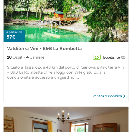
a partire da
57€
Valditerra Vini - B&B La Rombetta
·
10
Ospiti
4
Camere
Eccellente
(2)
10
Situato a Tassarolo, a 48 km dal porto di Genova, il Valditerra Vini
- B&B La Rombetta offre alloggi con WiFi gratuito, aria
condizionata e accesso a un giardino. ...
Verifica disponibilità