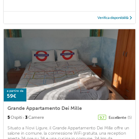
Verifica disponibilità
a partire da
59€
Grande Appartamento Dei Mille
·
5
Ospiti
3
Camere
Eccellente
(5)
9,7
Situato a Novi Ligure, il Grande Appartamento Dei Mille offre un
salone in comune, la connessione WiFi gratuita, una reception
aperta 24 ore su 24 e una cucina in comune. 24 km da