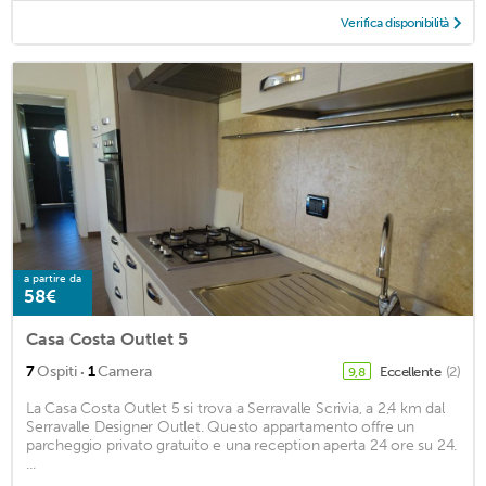
Verifica disponibilità
a partire da
58€
Casa Costa Outlet 5
·
7
Ospiti
1
Camera
Eccellente
(2)
9,8
La Casa Costa Outlet 5 si trova a Serravalle Scrivia, a 2,4 km dal
Serravalle Designer Outlet. Questo appartamento offre un
parcheggio privato gratuito e una reception aperta 24 ore su 24.
...