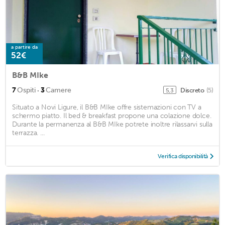
a partire da
52€
B&B MIke
·
7
Ospiti
3
Camere
Discreto
(5)
5,3
Situato a Novi Ligure, il B&B MIke offre sistemazioni con TV a
schermo piatto. Il bed & breakfast propone una colazione dolce.
Durante la permanenza al B&B MIke potrete inoltre rilassarvi sulla
terrazza. ...
Verifica disponibilità