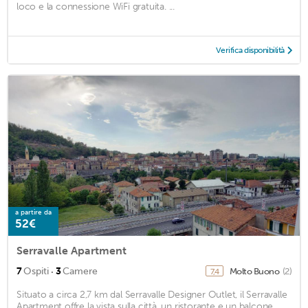
loco e la connessione WiFi gratuita. ...
Verifica disponibilità
a partire da
52€
Serravalle Apartment
·
7
Ospiti
3
Camere
Molto Buono
(2)
7,4
Situato a circa 2,7 km dal Serravalle Designer Outlet, il Serravalle
Apartment offre la vista sulla città, un ristorante e un balcone. ...