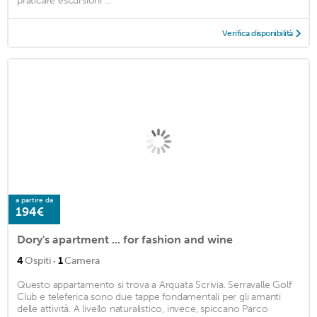
praticare escursioni ...
Verifica disponibilità
a partire da
194€
Dory's apartment ... for fashion and wine
·
4
Ospiti
1
Camera
Questo appartamento si trova a Arquata Scrivia. Serravalle Golf
Club e teleferica sono due tappe fondamentali per gli amanti
delle attività. A livello naturalistico, invece, spiccano Parco