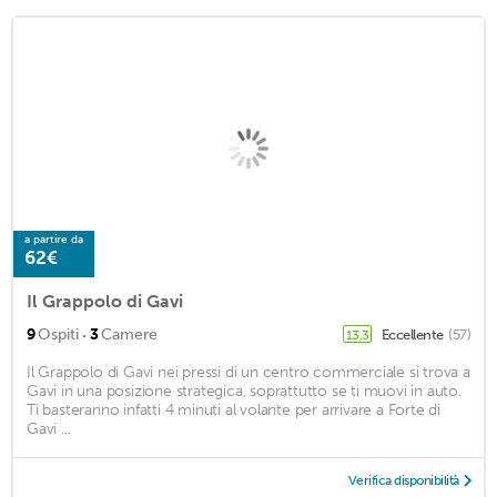
a partire da
62€
Il Grappolo di Gavi
·
9
Ospiti
3
Camere
Eccellente
(57)
13,3
Il Grappolo di Gavi nei pressi di un centro commerciale si trova a
Gavi in una posizione strategica, soprattutto se ti muovi in auto.
Ti basteranno infatti 4 minuti al volante per arrivare a Forte di
Gavi ...
Verifica disponibilità