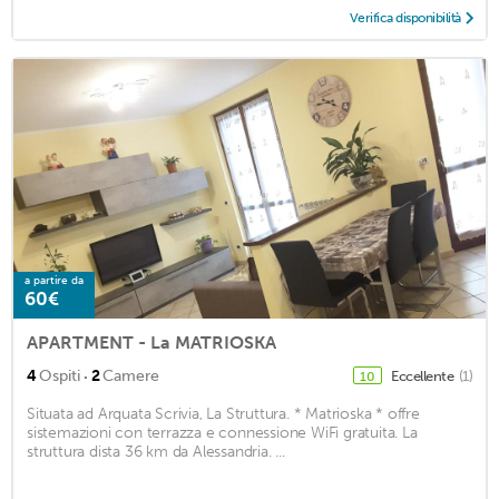
Verifica disponibilità
a partire da
60€
APARTMENT - La MATRIOSKA
·
4
Ospiti
2
Camere
Eccellente
(1)
10
Situata ad Arquata Scrivia, La Struttura. * Matrioska * offre
sistemazioni con terrazza e connessione WiFi gratuita. La
struttura dista 36 km da Alessandria. ...