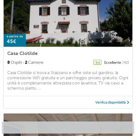
a partire da
45€
Casa Clotilde
·
8
Ospiti
2
Camere
Eccellente
(42)
9,4
Casa Clotilde si trova a Stazzano e offre viste sul giardino, la
connessione WiFi gratuita e un parcheggio privato gratuito. Ogni
unità è completamente attrezzata con lavatrice, TV via cavo a
schermo piatto, ...
Verifica disponibilità