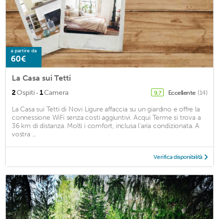
a partire da
60€
La Casa sui Tetti
·
2
Ospiti
1
Camera
Eccellente
(14)
9,7
La Casa sui Tetti di Novi Ligure affaccia su un giardino e offre la
connessione WiFi senza costi aggiuntivi. Acqui Terme si trova a
36 km di distanza. Molti i comfort, inclusa l’aria condizionata. A
vostra ...
Verifica disponibilità