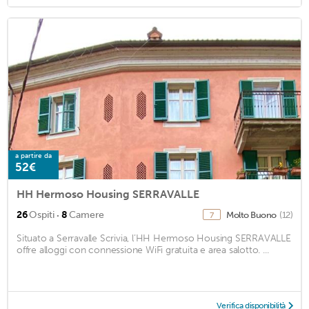
a partire da
52€
HH Hermoso Housing SERRAVALLE
·
26
Ospiti
8
Camere
Molto Buono
(12)
7
Situato a Serravalle Scrivia, l’HH Hermoso Housing SERRAVALLE
offre alloggi con connessione WiFi gratuita e area salotto. ...
Verifica disponibilità