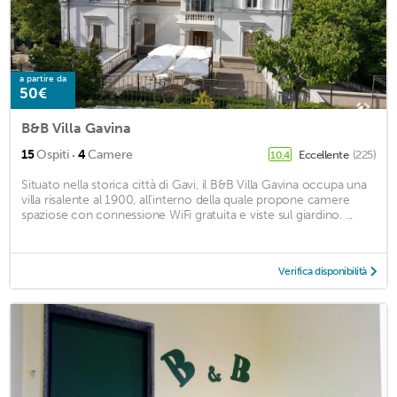
a partire da
50€
B&B Villa Gavina
·
15
Ospiti
4
Camere
Eccellente
(225)
10,4
Situato nella storica città di Gavi, il B&B Villa Gavina occupa una
villa risalente al 1900, all'interno della quale propone camere
spaziose con connessione WiFi gratuita e viste sul giardino. ...
Verifica disponibilità