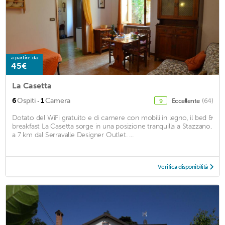
a partire da
45€
La Casetta
·
6
Ospiti
1
Camera
Eccellente
(64)
9
Dotato del WiFi gratuito e di camere con mobili in legno, il bed &
breakfast La Casetta sorge in una posizione tranquilla a Stazzano,
a 7 km dal Serravalle Designer Outlet. ...
Verifica disponibilità