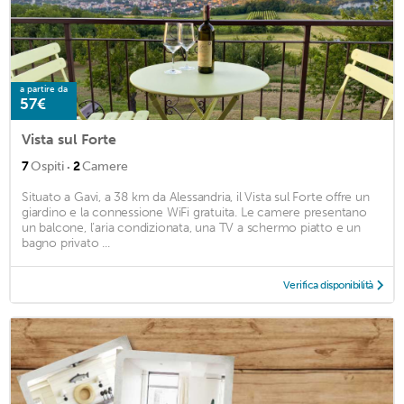
a partire da
57€
Vista sul Forte
·
7
Ospiti
2
Camere
Situato a Gavi, a 38 km da Alessandria, il Vista sul Forte offre un
giardino e la connessione WiFi gratuita. Le camere presentano
un balcone, l’aria condizionata, una TV a schermo piatto e un
bagno privato ...
Verifica disponibilità