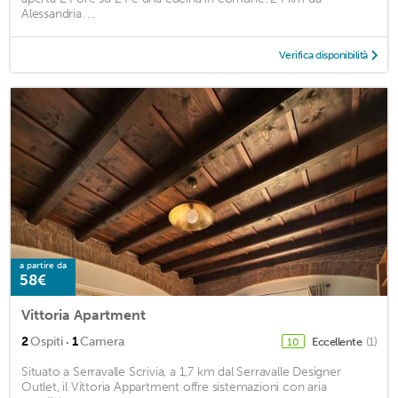
Alessandria. ...
Verifica disponibilità
a partire da
58€
Vittoria Apartment
·
2
Ospiti
1
Camera
Eccellente
(1)
10
Situato a Serravalle Scrivia, a 1,7 km dal Serravalle Designer
Outlet, il Vittoria Appartment offre sistemazioni con aria