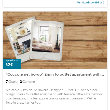
Verifica disponibilità
a partire da
52€
"Coccole nel borgo" 2min to outlet apartment with terrace
·
7
Ospiti
2
Camere
Situato a 3 km dal Serravalle Designer Outlet, il "Coccole nel
borgo" 2min to outlet apartment with terrace offre sistemazioni
con terrazza, una terrazza e una cucina in comune. Il WiFi è
fruibile gratuitamente ...