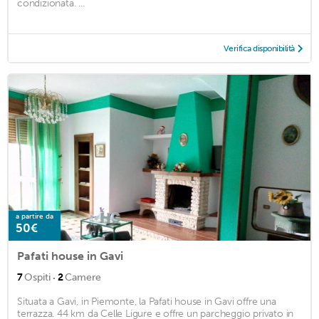
condizionata. ...
Verifica disponibilità
a partire da
50€
Pafati house in Gavi
·
7
Ospiti
2
Camere
Situata a Gavi, in Piemonte, la Pafati house in Gavi offre una
terrazza. 44 km da Celle Ligure e offre un parcheggio privato in