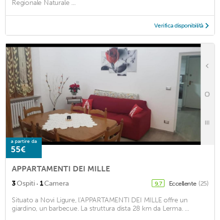
Regionale Naturale ...
Verifica disponibilità
a partire da
55€
APPARTAMENTI DEI MILLE
·
3
Ospiti
1
Camera
Eccellente
(25)
9,7
Situato a Novi Ligure, l'APPARTAMENTI DEI MILLE offre un
giardino, un barbecue. La struttura dista 28 km da Lerma. ...