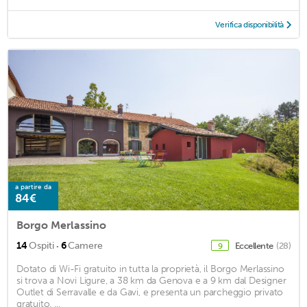
Verifica disponibilità
a partire da
84€
Borgo Merlassino
·
14
Ospiti
6
Camere
Eccellente
(28)
9
Dotato di Wi-Fi gratuito in tutta la proprietà, il Borgo Merlassino
si trova a Novi Ligure, a 38 km da Genova e a 9 km dal Designer
Outlet di Serravalle e da Gavi, e presenta un parcheggio privato
gratuito. ...