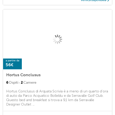
Verifica disponibilità
a partire da
56€
Hortus Conclusus
·
6
Ospiti
2
Camere
Hortus Conclusus di Arquata Scrivia è a meno di un quarto d'ora
di auto da Parco Acquatico Bolleblu e da Serravalle Golf Club.
Questo bed and breakfast si trova a 9,1 km da Serravalle
Designer Outlet ...