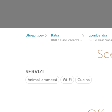
Bluepillow
Italia
Lombardia
B&B e Case Vacanza
B&B e Case Vac
Sce
SERVIZI
Animali ammessi
Wi-Fi
Cucina