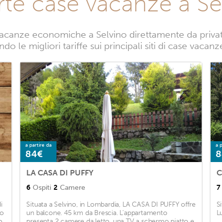
rte case vacanze a Se
acanze economiche a Selvino direttamente da privati.
do le migliori tariffe sui principali siti di case vacanz
a partire da
a p
84€
8
LA CASA DI PUFFY
C
6
Ospiti
2
Camere
7
i
Situata a Selvino, in Lombardia, LA CASA DI PUFFY offre
S
to
un balcone. 45 km da Brescia. L'appartamento
L
o
presenta 2 camere da letto, una TV a schermo piatto e