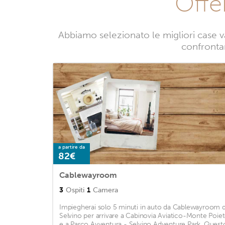
Offe
Abbiamo selezionato le migliori case v
confrontan
a partire da
82€
Cablewayroom
3
Ospiti
1
Camera
Impiegherai solo 5 minuti in auto da Cablewayroom d
Selvino per arrivare a Cabinovia Aviatico-Monte Poie
e a Parco Avventura - Selvino Adventure Park. Quest