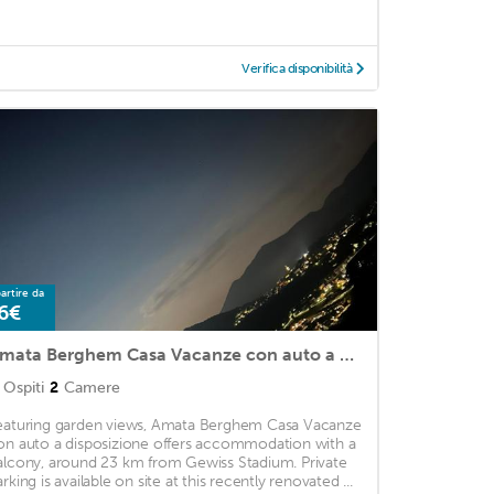
Verifica disponibilità
artire da
6€
Amata Berghem Casa Vacanze con auto a disposizione
Ospiti
2
Camere
eaturing garden views, Amata Berghem Casa Vacanze
on auto a disposizione offers accommodation with a
alcony, around 23 km from Gewiss Stadium. Private
rking is available on site at this recently renovated ...