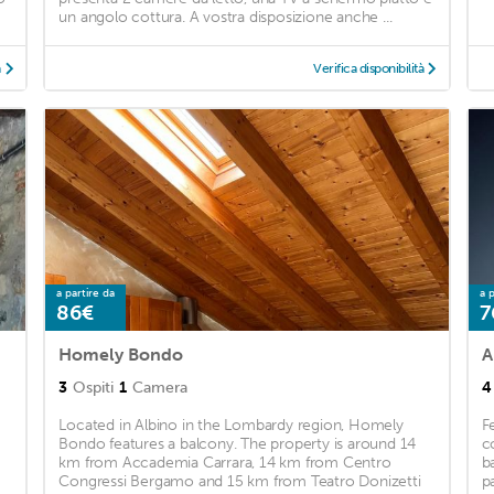
un angolo cottura. A vostra disposizione anche ...
à
Verifica disponibilità
a partire da
a p
86€
7
Homely Bondo
3
Ospiti
1
Camera
4
Located in Albino in the Lombardy region, Homely
F
Bondo features a balcony. The property is around 14
c
km from Accademia Carrara, 14 km from Centro
b
Congressi Bergamo and 15 km from Teatro Donizetti
pa