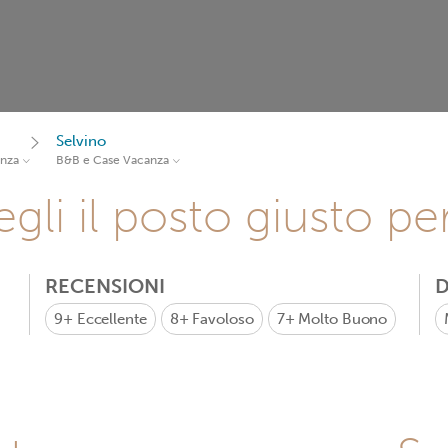
Selvino
anza
B&B e Case Vacanza
gli il posto giusto pe
RECENSIONI
D
9+
Eccellente
8+
Favoloso
7+
Molto Buono