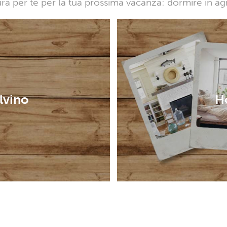
sura per te per la tua prossima vacanza: dormire in a
lvino
Ho