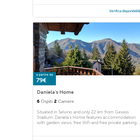
Verifica disponibilit
a partire da
79€
Daniela's Home
6
Ospiti
2
Camere
Situated in Selvino and only 22 km from Gewiss
Stadium, Daniela's Home features accommodation
with garden views, free WiFi and free private parking. ..