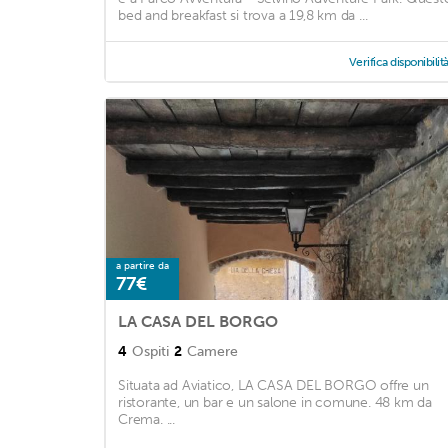
bed and breakfast si trova a 19,8 km da ...
Verifica disponibilit
a partire da
77€
LA CASA DEL BORGO
4
Ospiti
2
Camere
Situata ad Aviatico, LA CASA DEL BORGO offre un
ristorante, un bar e un salone in comune. 48 km da
Crema. ...