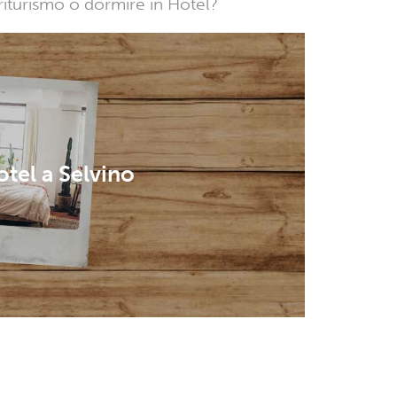
griturismo o dormire in Hotel?
tel a Selvino