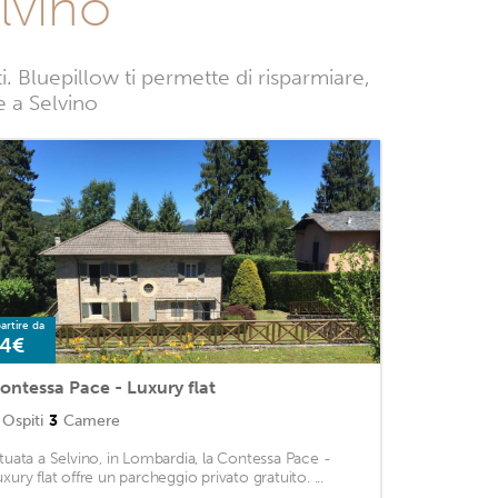
lvino
 Bluepillow ti permette di risparmiare,
e a Selvino
artire da
4€
ontessa Pace - Luxury flat
Ospiti
3
Camere
ituata a Selvino, in Lombardia, la Contessa Pace -
uxury flat offre un parcheggio privato gratuito. ...