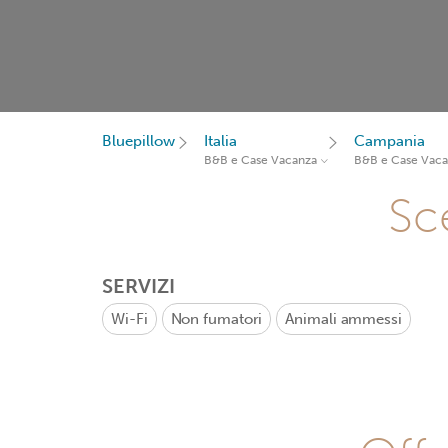
Bluepillow
Italia
Campania
B&B e Case Vacanza
B&B e Case Vac
Sce
SERVIZI
Wi-Fi
Non fumatori
Animali ammessi