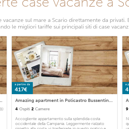
rte case vacanze a S
 vacanze sul mare a Scario direttamente da privati. B
do le migliori tariffe sui principali siti di case vacan
a partire da
a p
417€
4
grande piscine et beaucoup de style
Amazing apartment in Policastro Bussentino with 2 Bedrooms and WiFi
4
Ospiti
2
Camere
9
(1)
Accogliente appartamento sulla splendida costa
N
occidentale della Campania. Leggermente rialzato
q
rispetto alla costa, vi trasferirete in questo pratico e
u