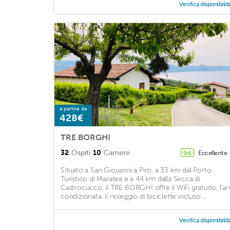
Verifica disponibilit
a partire da
428€
TRE BORGHI
32
Ospiti
10
Camere
Eccellente
9,6
Situato a San Giovanni a Piro, a 33 km dal Porto
Turistico di Maratea e a 44 km dalla Secca di
Castrocucco, il TRE BORGHI offre il WiFi gratuito, l’ar
condizionata, il noleggio di biciclette incluso ...
Verifica disponibilit