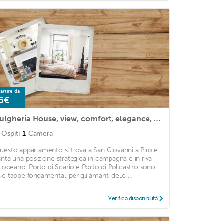
artire da
5€
Bulgheria House, view, comfort, elegance, top holiday home!
Ospiti
1
Camera
uesto appartamento si trova a San Giovanni a Piro e
anta una posizione strategica in campagna e in riva
ll'oceano. Porto di Scario e Porto di Policastro sono
ue tappe fondamentali per gli amanti delle ...
Verifica disponibilità