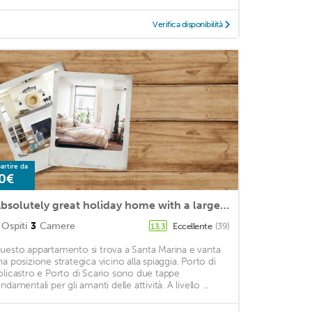
Verifica disponibilità
artire da
0€
'Absolutely great holiday home with a large garden near the beach'
Ospiti
3
Camere
Eccellente
(39)
13,3
uesto appartamento si trova a Santa Marina e vanta
na posizione strategica vicino alla spiaggia. Porto di
olicastro e Porto di Scario sono due tappe
ndamentali per gli amanti delle attività. A livello ...