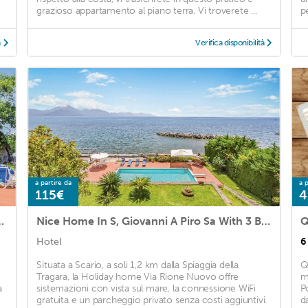
grazioso appartamento al piano terra. Vi troverete ...
p
à
Verifica disponibilità
a partire da
a p
115€
4
edrooms, Wifi And Private Swimming Pool
Nice Home In S, Giovanni A Piro Sa With 3 Bedrooms, Wifi And Outdoor Swimming Pool
Hotel
6
Situata a Scario, a soli 1,2 km dalla Spiaggia della
Q
Tragara, la Holiday home Via Rione Nuovo offre
m
a
sistemazioni con vista sul mare, la connessione WiFi
P
gratuita e un parcheggio privato senza costi aggiuntivi.
d