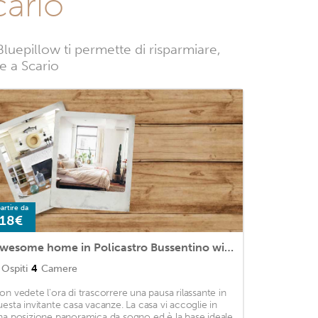
cario
luepillow ti permette di risparmiare,
ze a Scario
artire da
18€
Awesome home in Policastro Bussentino with 4 Bedrooms
Ospiti
4
Camere
on vedete l'ora di trascorrere una pausa rilassante in
uesta invitante casa vacanze. La casa vi accoglie in
na posizione panoramica da sogno ed è la base ideale