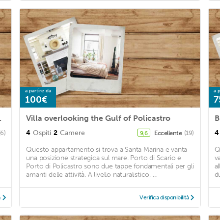
a partire da
a p
100€
7
"La Barca"
Villa overlooking the Gulf of Policastro
4
Ospiti
2
Camere
4
(6)
Eccellente
(19)
9,6
Questo appartamento si trova a Santa Marina e vanta
Q
una posizione strategica sul mare. Porto di Scario e
v
Porto di Policastro sono due tappe fondamentali per gli
a
amanti delle attività. A livello naturalistico, ...
d
à
Verifica disponibilità