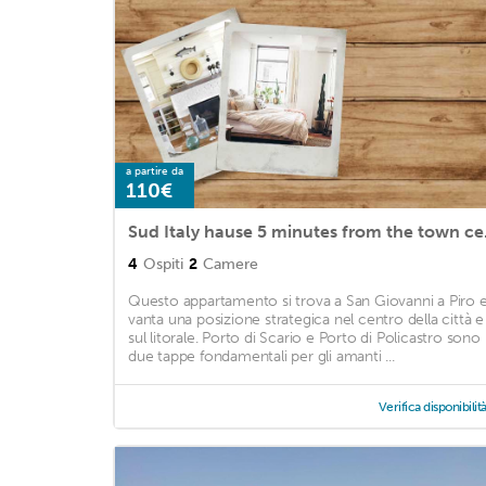
a partire da
110€
Sud Ita
4
Ospiti
2
Camere
Questo appartamento si trova a San Giovanni a Piro 
vanta una posizione strategica nel centro della città e
sul litorale. Porto di Scario e Porto di Policastro sono
due tappe fondamentali per gli amanti ...
Verifica disponibilit