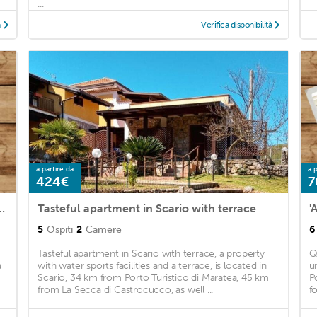
...
à
Verifica disponibilità
a partire da
a p
424€
7
nt in Policastro Bussentino
Tasteful apartment in Scario with terrace
5
Ospiti
2
Camere
6
Tasteful apartment in Scario with terrace, a property
Q
a
with water sports facilities and a terrace, is located in
u
Scario, 34 km from Porto Turistico di Maratea, 45 km
P
from La Secca di Castrocucco, as well ...
fo