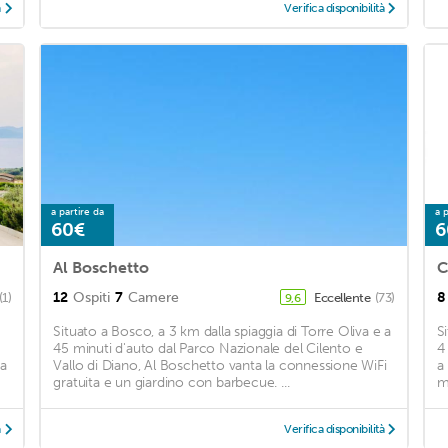
à
Verifica disponibilità
a partire da
a p
60€
6
Al Boschetto
C
12
Ospiti
7
Camere
8
(1)
Eccellente
(73)
9,6
Situato a Bosco, a 3 km dalla spiaggia di Torre Oliva e a
Si
45 minuti d'auto dal Parco Nazionale del Cilento e
4
ia
Vallo di Diano, Al Boschetto vanta la connessione WiFi
a
gratuita e un giardino con barbecue. ...
mo
à
Verifica disponibilità