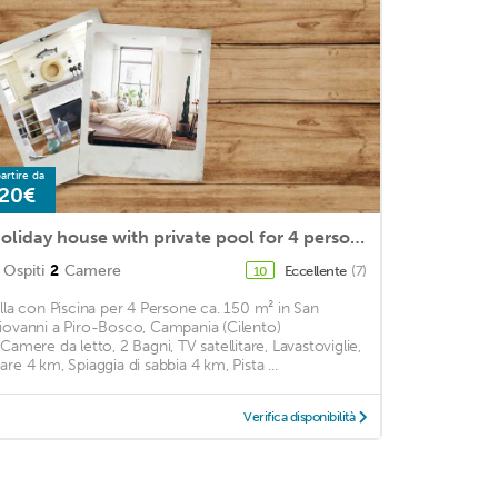
artire da
20€
Holiday house with private pool for 4 persons approx. 150 m2
Ospiti
2
Camere
Eccellente
(7)
10
illa con Piscina per 4 Persone ca. 150 m² in San
iovanni a Piro-Bosco, Campania (Cilento)
 Camere da letto, 2 Bagni, TV satellitare, Lavastoviglie,
are 4 km, Spiaggia di sabbia 4 km, Pista ...
Verifica disponibilità