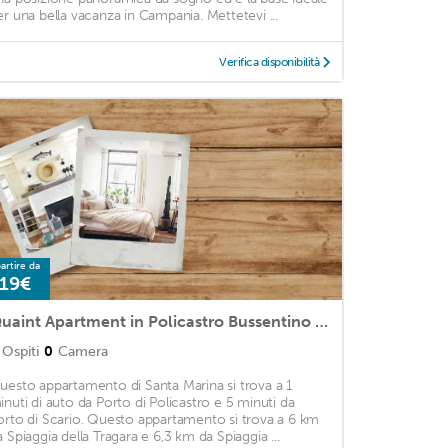
er una bella vacanza in Campania. Mettetevi ...
Verifica disponibilità
artire da
19€
Quaint Apartment in Policastro Bussentino near Sea
Ospiti
0
Camera
uesto appartamento di Santa Marina si trova a 1
inuti di auto da Porto di Policastro e 5 minuti da
orto di Scario. Questo appartamento si trova a 6 km
a Spiaggia della Tragara e 6,3 km da Spiaggia ...