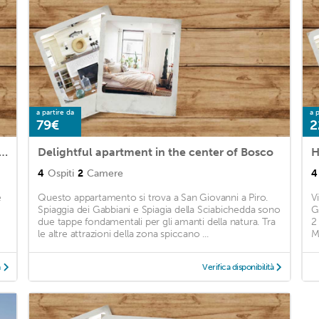
a partire da
a p
79€
2
ly hause 5 minutes from the town center -
Delightful apartment in the center of Bosco
4
Ospiti
2
Camere
4
e
Questo appartamento si trova a San Giovanni a Piro.
V
Spiaggia dei Gabbiani e Spiagia della Sciabichedda sono
G
due tappe fondamentali per gli amanti della natura. Tra
2
le altre attrazioni della zona spiccano ...
M
à
Verifica disponibilità