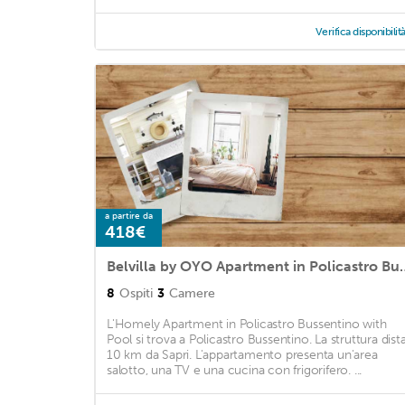
Verifica disponibilit
a partire da
418€
Belvilla by OYO Apartme
8
Ospiti
3
Camere
L'Homely Apartment in Policastro Bussentino with
Pool si trova a Policastro Bussentino. La struttura dist
10 km da Sapri. L'appartamento presenta un'area
salotto, una TV e una cucina con frigorifero. ...