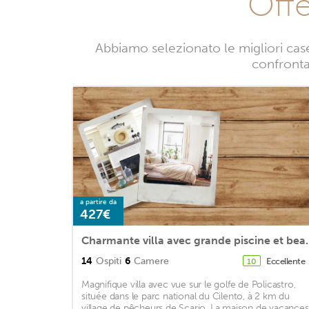
Offe
Abbiamo selezionato le migliori case
confrontan
a partire da
427€
Charmante villa avec 
14
Ospiti
6
Camere
Eccellente
10
Magnifique villa avec vue sur le golfe de Policastro,
située dans le parc national du Cilento, à 2 km du
village de pêcheurs de Scario. La maison de vacances