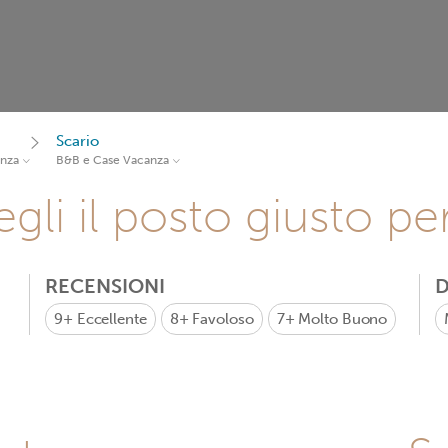
Scario
anza
B&B e Case Vacanza
gli il posto giusto pe
RECENSIONI
D
9+
Eccellente
8+
Favoloso
7+
Molto Buono