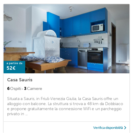
a partire da
52€
Casa Sauris
·
6
Ospiti
3
Camere
Situata a Sauris, in Friuli-Venezia Giulia, la Casa Sauris offre un
alloggio con balcone. La struttura si trova a 48 km da Dobbiaco
e propone gratuitamente la connessione WiFi e un parcheggio
privato in ...
Verifica disponibilità