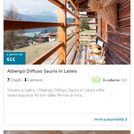
a partire da
61€
Albergo Diffuso Sauris in Lateis
·
7
Ospiti
3
Camere
Eccellente
(10)
10,2
Situato a Lateis, l’Albergo Diffuso Sauris in Lateis offre
sistemazioni a 40 km dalle Terme di Arta. ...
Verifica disponibilità