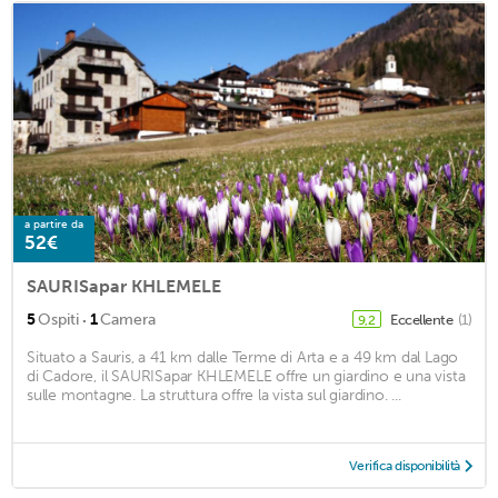
a partire da
52€
SAURISapar KHLEMELE
·
5
Ospiti
1
Camera
Eccellente
(1)
9,2
Situato a Sauris, a 41 km dalle Terme di Arta e a 49 km dal Lago
di Cadore, il SAURISapar KHLEMELE offre un giardino e una vista
sulle montagne. La struttura offre la vista sul giardino. ...
Verifica disponibilità