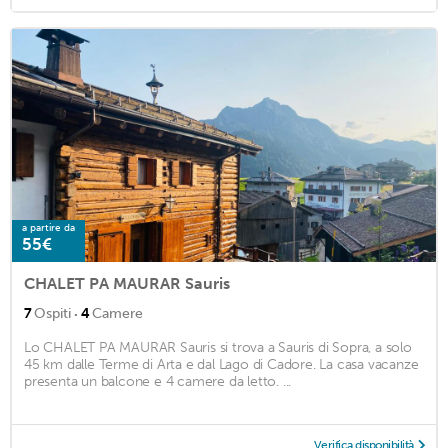
a partire da
55€
CHALET PA MAURAR Sauris
·
7
Ospiti
4
Camere
Lo CHALET PA MAURAR Sauris si trova a Sauris di Sopra, a solo
45 km dalle Terme di Arta e dal Lago di Cadore. La casa vacanze
presenta un balcone e 4 camere da letto. ...
Verifica disponibilità