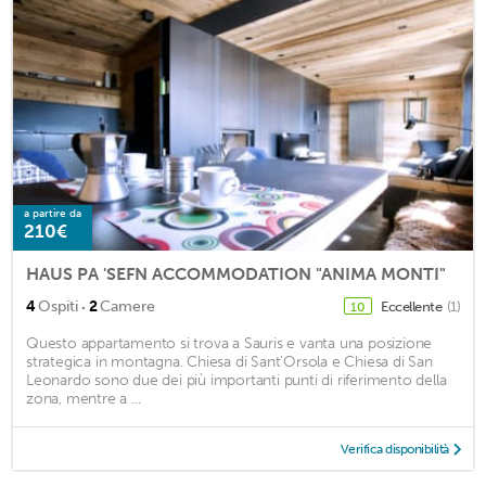
a partire da
210€
HAUS PA 'SEFN ACCOMMODATION "ANIMA MONTI"
·
4
Ospiti
2
Camere
Eccellente
(1)
10
Questo appartamento si trova a Sauris e vanta una posizione
strategica in montagna. Chiesa di Sant'Orsola e Chiesa di San
Leonardo sono due dei più importanti punti di riferimento della
zona, mentre a ...
Verifica disponibilità