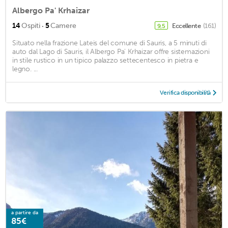
Albergo Pa' Krhaizar
·
14
Ospiti
5
Camere
Eccellente
(161)
9,5
Situato nella frazione Lateis del comune di Sauris, a 5 minuti di
auto dal Lago di Sauris, il Albergo Pa' Krhaizar offre sistemazioni
in stile rustico in un tipico palazzo settecentesco in pietra e
legno. ...
Verifica disponibilità
a partire da
85€