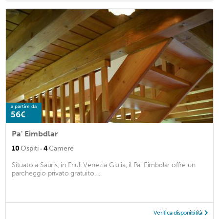
a partire da
56€
Pa' Eimbdlar
·
10
Ospiti
4
Camere
Situato a Sauris, in Friuli Venezia Giulia, il Pa' Eimbdlar offre un
parcheggio privato gratuito. ...
Verifica disponibilità