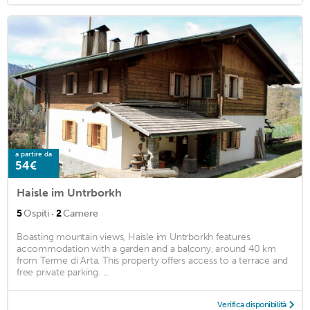
a partire da
54€
Haisle im Untrborkh
·
5
Ospiti
2
Camere
Boasting mountain views, Haisle im Untrborkh features
accommodation with a garden and a balcony, around 40 km
from Terme di Arta. This property offers access to a terrace and
free private parking. ...
Verifica disponibilità