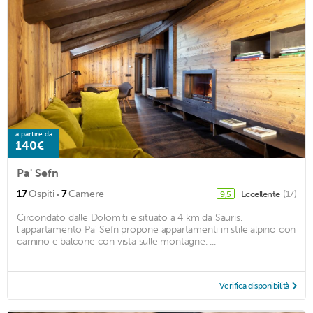
a partire da
140€
Pa' Sefn
·
17
Ospiti
7
Camere
Eccellente
(17)
9,5
Circondato dalle Dolomiti e situato a 4 km da Sauris,
l'appartamento Pa' Sefn propone appartamenti in stile alpino con
camino e balcone con vista sulle montagne. ...
Verifica disponibilità