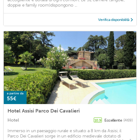
doppie e family room)dispongono ...
Verifica disponibilità
a partire da
55€
Hotel Assisi Parco Dei Cavalieri
Hotel
Eccellente
(469)
10,9
Immerso in un paesaggio rurale e situato a 8 km da Assisi, il
Parco Dei Cavalieri sorge in un edificio medievale dotato di