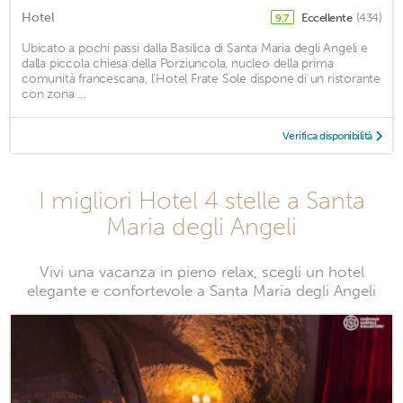
Hotel
Eccellente
(434)
9,7
Ubicato a pochi passi dalla Basilica di Santa Maria degli Angeli e
dalla piccola chiesa della Porziuncola, nucleo della prima
comunità francescana, l'Hotel Frate Sole dispone di un ristorante
con zona ...
Verifica disponibilità
I migliori Hotel 4 stelle a Santa
Maria degli Angeli
Vivi una vacanza in pieno relax, scegli un hotel
elegante e confortevole a Santa Maria degli Angeli