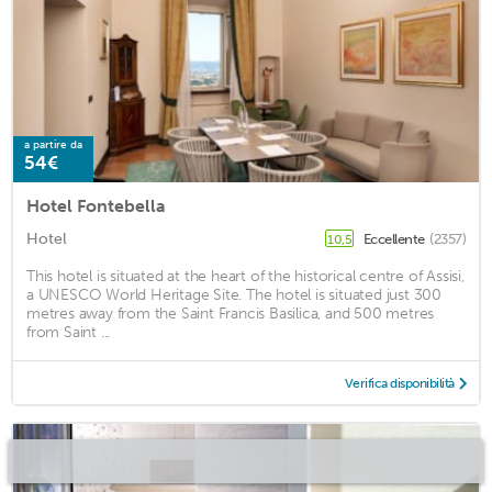
a partire da
54€
Hotel Fontebella
Hotel
Eccellente
(2357)
10,5
This hotel is situated at the heart of the historical centre of Assisi,
a UNESCO World Heritage Site. The hotel is situated just 300
metres away from the Saint Francis Basilica, and 500 metres
from Saint ...
Verifica disponibilità