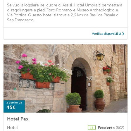
Se vuoi alloggiare nel cuore di Assisi, Hotel Umbra ti permetterà
di raggiungere a piedi Foro Romano e Museo Archeologico e
Via Portica. Questo hotel si trova a 2,6 km da Basilica Papale di
San Francesco ...
Verifica disponibilità
a partire da
45€
Hotel Pax
Hotel
Eccellente
(802)
11