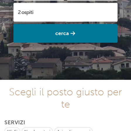
cerca
Scegli il posto giusto per
te
SERVIZI