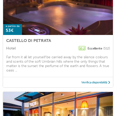
a partire da
53€
CASTELLO DI PETRATA
Hotel
Eccellente
(512)
10,2
Far from it all let yourself be carried away by the silence colours
and scents of the soft Umbrian hills where the only things that
matter is the sunset the perfume of the earth and flowers. A true
oasis ...
Verifica disponibilità