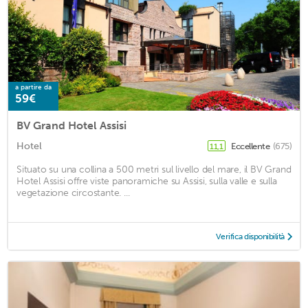
a partire da
59€
BV Grand Hotel Assisi
Hotel
Eccellente
(675)
11,1
Situato su una collina a 500 metri sul livello del mare, il BV Grand
Hotel Assisi offre viste panoramiche su Assisi, sulla valle e sulla
vegetazione circostante. ...
Verifica disponibilità