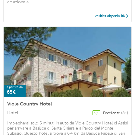
colazione a ...
Verifica disponibilità
a partire da
65€
Viole Country Hotel
Hotel
Eccellente
(84)
9,1
Impiegherai solo 5 minuti in auto da Viole Country Hotel di Assisi
per arrivare a Basilica di Santa Chiara e a Parco del Monte
Subasio. Questo hotel si trova a 6,4 km da Basilica Papale di San