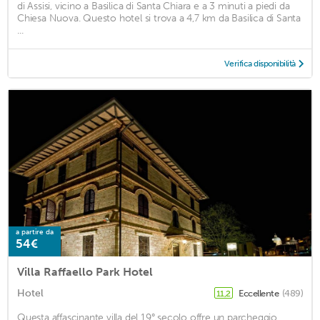
di Assisi, vicino a Basilica di Santa Chiara e a 3 minuti a piedi da
Chiesa Nuova. Questo hotel si trova a 4,7 km da Basilica di Santa
...
Verifica disponibilità
a partire da
54€
Villa Raffaello Park Hotel
Hotel
Eccellente
(489)
11,2
Questa affascinante villa del 19° secolo offre un parcheggio