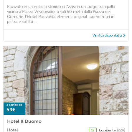
Ricavato in un edificio storico di Assisi in un luogo tranquillo
vicino a Piazza Vescovado, a soli 50 metri dalla Piazza del
Comune, l'Hotel Pax vanta elementi originali, come muri in
pietra e soffitti ...
Verifica disponibilità
a partire da
59€
Hotel Il Duomo
Hotel
Eccellente
(224)
12