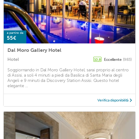
a partire da
55€
Dal Moro Gallery Hotel
Hotel
Eccellente
(983)
10,8
Soggiornando in Dal Moro Gallery Hotel, sarai proprio al centro
di Assisi, a soli 4 minuti a piedi da Basilica di Santa Maria degli
Angeli e 9 minuti da Discovery Station Assisi. Questo hotel
elegante ...
Verifica disponibilità