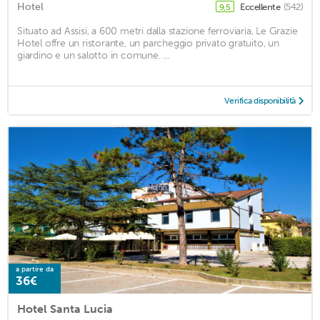
Hotel
Eccellente
(542)
9,5
Situato ad Assisi, a 600 metri dalla stazione ferroviaria, Le Grazie
Hotel offre un ristorante, un parcheggio privato gratuito, un
giardino e un salotto in comune. ...
Verifica disponibilità
a partire da
36€
Hotel Santa Lucia