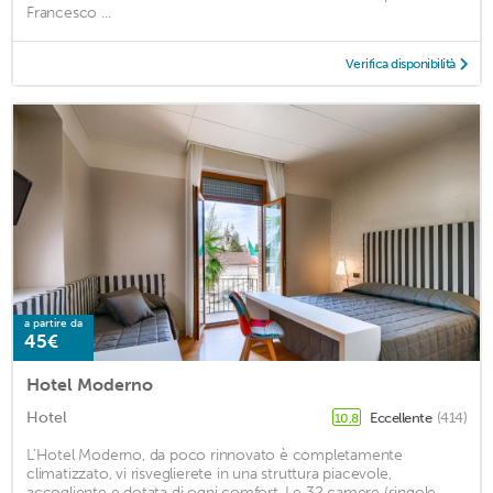
Francesco ...
Verifica disponibilità
a partire da
45€
Hotel Moderno
Hotel
Eccellente
(414)
10,8
L’Hotel Moderno, da poco rinnovato è completamente
climatizzato, vi risveglierete in una struttura piacevole,
accogliente e dotata di ogni comfort. Le 32 camere (singole,