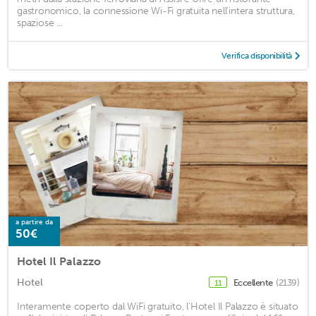
gastronomico, la connessione Wi-Fi gratuita nell'intera struttura,
spaziose ...
Verifica disponibilità
a partire da
50€
Hotel Il Palazzo
Hotel
Eccellente
(2139)
11
Interamente coperto dal WiFi gratuito, l'Hotel Il Palazzo è situato