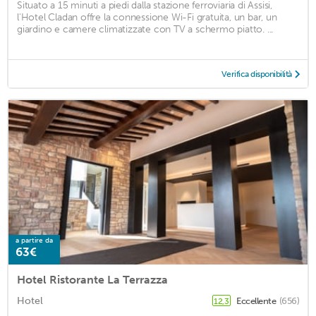
Situato a 15 minuti a piedi dalla stazione ferroviaria di Assisi,
l'Hotel Cladan offre la connessione Wi-Fi gratuita, un bar, un
giardino e camere climatizzate con TV a schermo piatto. ...
Verifica disponibilità
a partire da
63€
Hotel Ristorante La Terrazza
Hotel
Eccellente
(656)
12,3