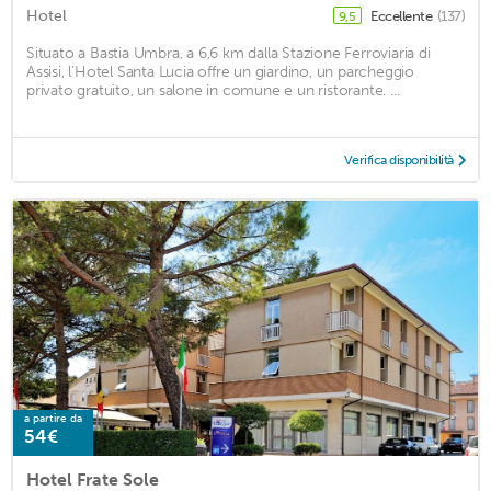
Hotel
Eccellente
(137)
9,5
Situato a Bastia Umbra, a 6,6 km dalla Stazione Ferroviaria di
Assisi, l’Hotel Santa Lucia offre un giardino, un parcheggio
privato gratuito, un salone in comune e un ristorante. ...
Verifica disponibilità
a partire da
54€
Hotel Frate Sole