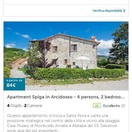
Verifica disponibilità
a partire da
84€
Apartment Spiga in Arcidosso - 4 persons, 2 bedrooms
·
4
Ospiti
2
Camere
Eccellente
(2)
20
Questo appartamento si trova a Santa Fiora e vanta una
posizione strategica nel centro della città e vicino alla spiaggia.
Casa Museo di Monticello Amiata e Abbazia del SS. Salvatore
sono due dei più importanti ...