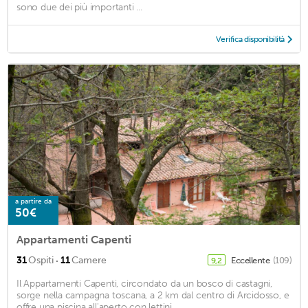
sono due dei più importanti ...
Verifica disponibilità
a partire da
50€
Appartamenti Capenti
·
31
Ospiti
11
Camere
Eccellente
(109)
9,2
Il Appartamenti Capenti, circondato da un bosco di castagni,
sorge nella campagna toscana, a 2 km dal centro di Arcidosso, e
offre una piscina all'aperto con lettini. ...