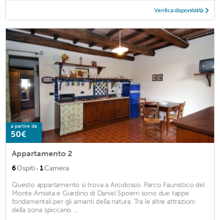
Verifica disponibilità
a partire da
50€
Appartamento 2
·
6
Ospiti
1
Camera
Questo appartamento si trova a Arcidosso. Parco Faunistico del
Monte Amiata e Giardino di Daniel Spoerri sono due tappe
fondamentali per gli amanti della natura. Tra le altre attrazioni
della zona spiccano ...