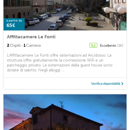
a partire da
65€
Affittacamere Le Fonti
·
2
Ospiti
1
Camera
Eccellente
(16)
9,2
L'Affittacamere Le Fonti offre sistemazioni ad Arcidosso. La
struttura offre gratuitamente la connessione WiFi e un
parcheggio privato. Le sistemazioni della guest house sono
dotate di salotto. Negli alloggi ...
Verifica disponibilità