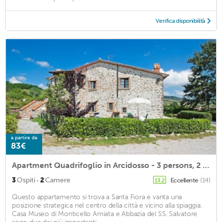
Verifica disponibilità
a partire da
83€
Apartment Quadrifoglio in Arcidosso - 3 persons, 2 bedrooms
·
3
Ospiti
2
Camere
Eccellente
(14)
13,2
Questo appartamento si trova a Santa Fiora e vanta una
posizione strategica nel centro della città e vicino alla spiaggia.
Casa Museo di Monticello Amiata e Abbazia del SS. Salvatore