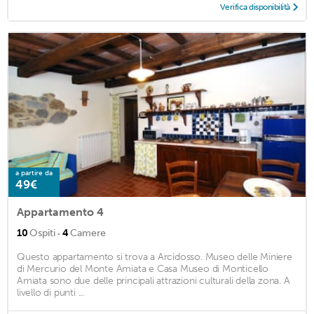
Verifica disponibilità
a partire da
49€
Appartamento 4
·
10
Ospiti
4
Camere
Questo appartamento si trova a Arcidosso. Museo delle Miniere
di Mercurio del Monte Amiata e Casa Museo di Monticello
Amiata sono due delle principali attrazioni culturali della zona. A
livello di punti ...