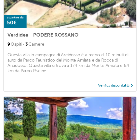
a partire da
50€
Verdidea - PODERE ROSSANO
·
9
Ospiti
3
Camere
Questa villa in campagna di Arcidosso è a meno di 10 minuti di
auto da Parco Faunistico del Monte Amiata e da Rocca di
Arcidosso. Questa villa si trova a 17,4 km da Monte Amiata e 6,4
km da Parco Piscine ...
Verifica disponibilità