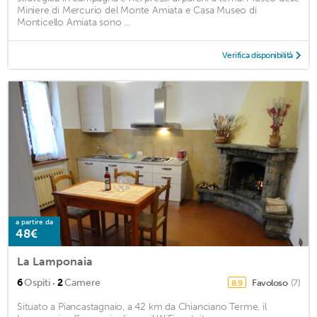
Miniere di Mercurio del Monte Amiata e Casa Museo di
Monticello Amiata sono ...
Verifica disponibilità
a partire da
48€
La Lamponaia
·
6
Ospiti
2
Camere
Favoloso
(7)
8,9
Situato a Piancastagnaio, a 42 km da Chianciano Terme, il