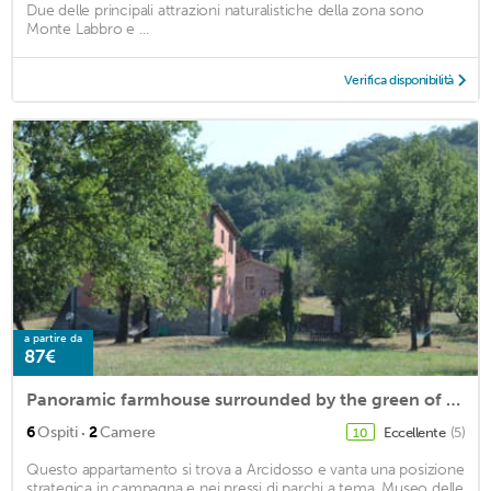
Due delle principali attrazioni naturalistiche della zona sono
Monte Labbro e ...
Verifica disponibilità
a partire da
87€
Panoramic farmhouse surrounded by the green of Tuscany_La Piazzetta_piano terra
·
6
Ospiti
2
Camere
Eccellente
(5)
10
Questo appartamento si trova a Arcidosso e vanta una posizione
strategica in campagna e nei pressi di parchi a tema. Museo delle