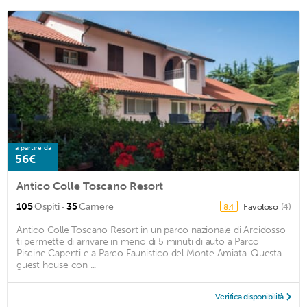
a partire da
56€
Antico Colle Toscano Resort
·
105
Ospiti
35
Camere
Favoloso
(4)
8,4
Antico Colle Toscano Resort in un parco nazionale di Arcidosso
ti permette di arrivare in meno di 5 minuti di auto a Parco
Piscine Capenti e a Parco Faunistico del Monte Amiata. Questa
guest house con ...
Verifica disponibilità