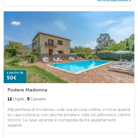
Verifica disponibilità
a partire da
50€
Podere Madonna
·
12
Ospiti
5
Camere
Alla periferia di Arcidosso, sulla sua piccola collina, si trova questa
ex casa colonica, con piscina privata e vista sul pittoresco centro
storico. La casa vacanze è composta da tre appartamenti
separati ...