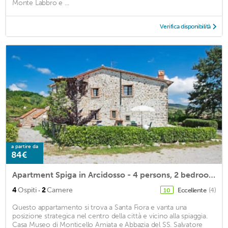
Monte Labbro e ...
Verifica disponibilità
a partire da
84€
Apartment Spiga in Arcidosso - 4 persons, 2 bedrooms
·
4
Ospiti
2
Camere
Eccellente
(4)
10
Questo appartamento si trova a Santa Fiora e vanta una
posizione strategica nel centro della città e vicino alla spiaggia.
Casa Museo di Monticello Amiata e Abbazia del SS. Salvatore