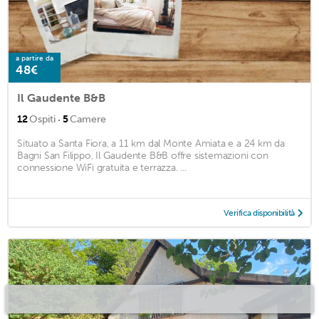
a partire da
48€
Il Gaudente B&B
·
12
Ospiti
5
Camere
Situato a Santa Fiora, a 11 km dal Monte Amiata e a 24 km da
Bagni San Filippo, Il Gaudente B&B offre sistemazioni con
connessione WiFi gratuita e terrazza. ...
Verifica disponibilità