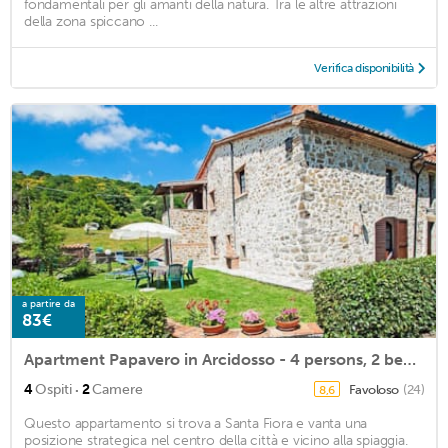
fondamentali per gli amanti della natura. Tra le altre attrazioni
della zona spiccano ...
Verifica disponibilità
a partire da
83€
Apartment Papavero in Arcidosso - 4 persons, 2 bedrooms
·
4
Ospiti
2
Camere
Favoloso
(24)
8,6
Questo appartamento si trova a Santa Fiora e vanta una
posizione strategica nel centro della città e vicino alla spiaggia.