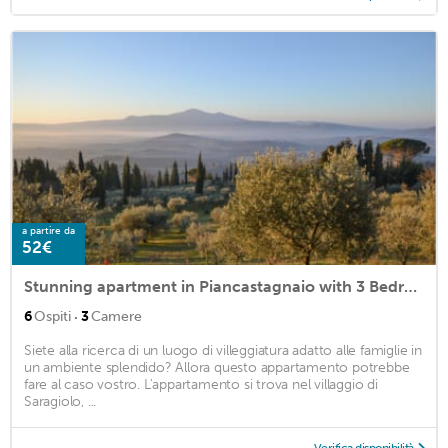
a partire da
52€
Stunning apartment in Piancastagnaio with 3 Bedrooms and WiFi
·
6
Ospiti
3
Camere
Siete alla ricerca di un luogo di villeggiatura adatto alle famiglie in
un ambiente splendido? Allora questo appartamento potrebbe
fare al caso vostro. L'appartamento si trova nel villaggio di
Saragiolo, ...