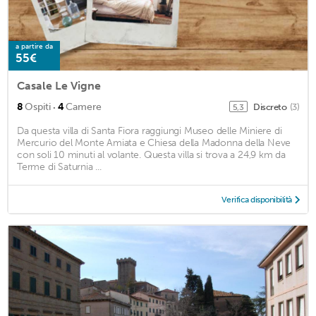
a partire da
55€
Casale Le Vigne
·
8
Ospiti
4
Camere
Discreto
(3)
5,3
Da questa villa di Santa Fiora raggiungi Museo delle Miniere di
Mercurio del Monte Amiata e Chiesa della Madonna della Neve
con soli 10 minuti al volante. Questa villa si trova a 24,9 km da
Terme di Saturnia ...
Verifica disponibilità