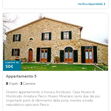
Verifica disponibilità
a partire da
50€
Appartamento 5
·
8
Ospiti
3
Camere
Questo appartamento si trova a Arcidosso. Casa Museo di
Monticello Amiata e Parco Museo Minerario sono due dei più
importanti punti di riferimento della zona, mentre a livello
naturalistico spiccano Parco ...