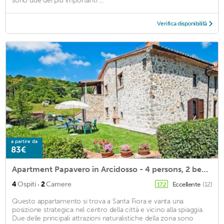
sono due dei più importanti ...
Verifica disponibilità
a partire da
83€
Apartment Papavero in Arcidosso - 4 persons, 2 bedrooms
·
4
Ospiti
2
Camere
Eccellente
(12)
17,2
Questo appartamento si trova a Santa Fiora e vanta una
posizione strategica nel centro della città e vicino alla spiaggia.
Due delle principali attrazioni naturalistiche della zona sono