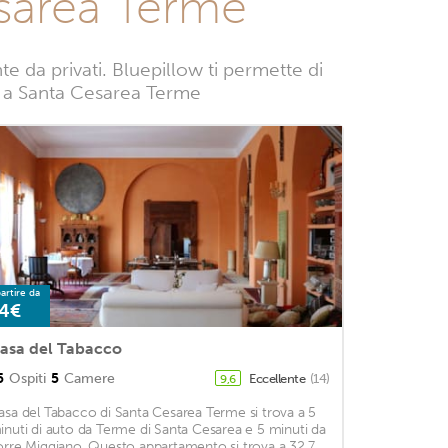
esarea Terme
 da privati. Bluepillow ti permette di
nze a Santa Cesarea Terme
artire da
4€
asa del Tabacco
5
Ospiti
5
Camere
Eccellente
(14)
9,6
asa del Tabacco di Santa Cesarea Terme si trova a 5
inuti di auto da Terme di Santa Cesarea e 5 minuti da
orre Miggiano. Questo appartamento si trova a 32,7