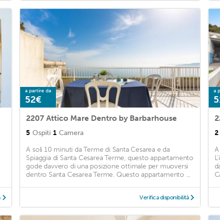
a partire da
a p
52€
5
2207 Attico Mare Dentro by Barbarhouse
2
5
Ospiti
1
Camera
2
A soli 10 minuti da Terme di Santa Cesarea e da
A
Spiaggia di Santa Cesarea Terme, questo appartamento
L
gode davvero di una posizione ottimale per muoversi
d
dentro Santa Cesarea Terme. Questo appartamento ...
C
à
Verifica disponibilità