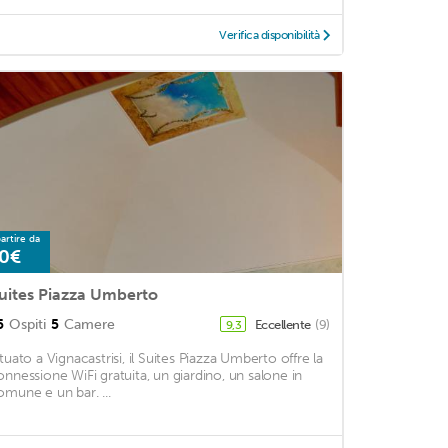
Verifica disponibilità
artire da
0€
uites Piazza Umberto
5
Ospiti
5
Camere
Eccellente
(9)
9,3
ituato a Vignacastrisi, il Suites Piazza Umberto offre la
onnessione WiFi gratuita, un giardino, un salone in
omune e un bar. ...