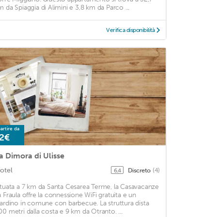
m da Spiaggia di Alimini e 3,8 km da Parco ...
Verifica disponibilità
artire da
2€
a Dimora di Ulisse
otel
Discreto
(4)
6,4
ituata a 7 km da Santa Cesarea Terme, la Casavacanze
a Fraula offre la connessione WiFi gratuita e un
iardino in comune con barbecue. La struttura dista
00 metri dalla costa e 9 km da Otranto. ...