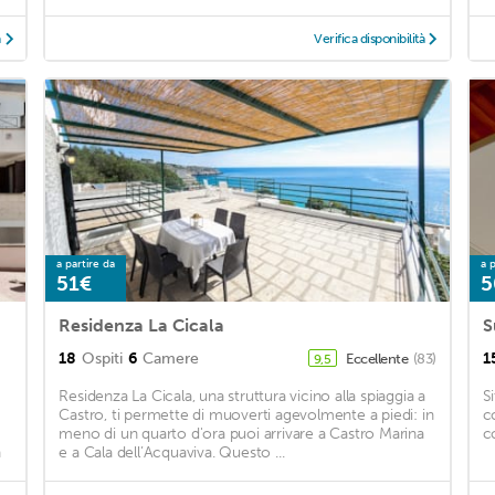
à
Verifica disponibilità
a partire da
a p
51€
5
Residenza La Cicala
S
18
Ospiti
6
Camere
1
Eccellente
(83)
9,5
Residenza La Cicala, una struttura vicino alla spiaggia a
S
Castro, ti permette di muoverti agevolmente a piedi: in
c
meno di un quarto d'ora puoi arrivare a Castro Marina
c
n
e a Cala dell’Acquaviva. Questo ...