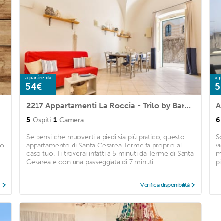
a partire da
a p
54€
5
2217 Appartamenti La Roccia - Trilo by Barbarhouse
A
5
Ospiti
1
Camera
6
Se pensi che muoverti a piedi sia più pratico, questo
S
no
appartamento di Santa Cesarea Terme fa proprio al
v
caso tuo. Ti troverai infatti a 5 minuti da Terme di Santa
m
Cesarea e con una passeggiata di 7 minuti ...
p
à
Verifica disponibilità