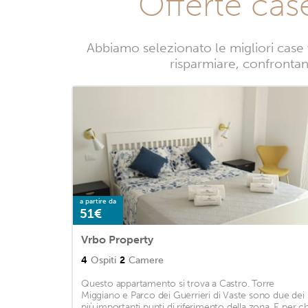
Offerte cas
Abbiamo selezionato le migliori case 
risparmiare, confrontand
a partire da
51€
Vrbo Property
4
Ospiti
2
Camere
Questo appartamento si trova a Castro. Torre
Miggiano e Parco dei Guerrieri di Vaste sono due dei
più importanti punti di riferimento della zona. E per ch