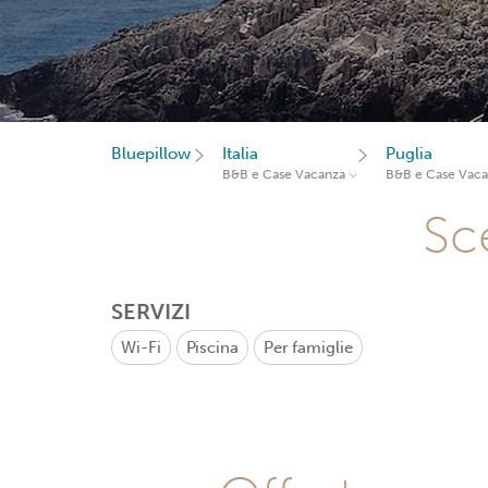
Bluepillow
Italia
Puglia
B&B e Case Vacanza
B&B e Case Vac
Sce
SERVIZI
Wi-Fi
Piscina
Per famiglie