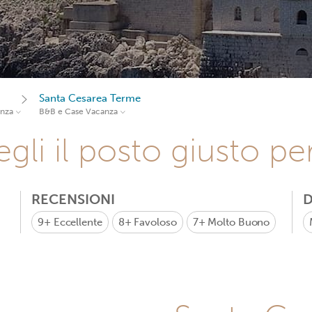
Santa Cesarea Terme
anza
B&B e Case Vacanza
gli il posto giusto pe
RECENSIONI
D
9+
Eccellente
8+
Favoloso
7+
Molto Buono