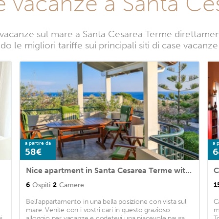
e vacanze a Santa C
vacanze sul mare a Santa Cesarea Terme direttamente
o le migliori tariffe sui principali siti di case vaca
a partire da
a p
58€
6
Nice apartment in Santa Cesarea Terme with 2 Bedrooms and WiFi
C
6
Ospiti
2
Camere
1
Bell'appartamento in una bella posizione con vista sul
C
mare. Venite con i vostri cari in questo grazioso
m
i
alloggio per vacanze e godetevi una piacevole pausa
T