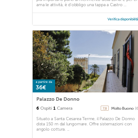
ama le attività, è d'obbligo una tappa a Castro ...
Verifica disponibilit
a partire da
36€
Palazzo De Donno
6
Ospiti
1
Camera
Molto Buono
(
7,8
Situato a Santa Cesarea Terme, il Palazzo De Donno
dista 150 m dal lungomare. Offre sistemazioni con
angolo cottura. ...