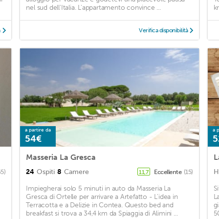
nel sud dell'Italia. L'appartamento convince ...
k
à
Verifica disponibilità
a partire da
a p
54€
5
Masseria La Gresca
L
24
Ospiti
8
Camere
H
65)
Eccellente
(15)
11,7
Impiegherai solo 5 minuti in auto da Masseria La
S
Gresca di Ortelle per arrivare a Artefatto - L'idea in
L
Terracotta e a Delizie in Contea. Questo bed and
g
breakfast si trova a 34,4 km da Spiaggia di Alimini ...
5