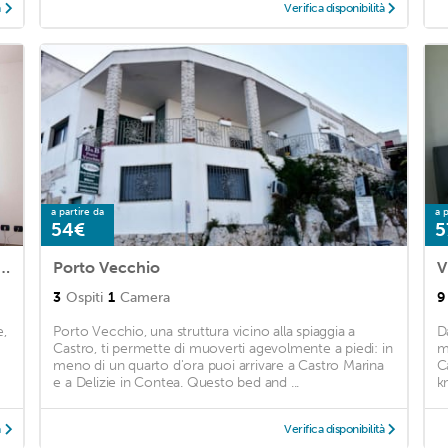
à
Verifica disponibilità
a partire da
a p
54€
5
ti Flora e Zefiro by Holiday World
Porto Vecchio
V
3
Ospiti
1
Camera
9
e,
Porto Vecchio, una struttura vicino alla spiaggia a
D
Castro, ti permette di muoverti agevolmente a piedi: in
m
meno di un quarto d'ora puoi arrivare a Castro Marina
C
e a Delizie in Contea. Questo bed and ...
k
à
Verifica disponibilità