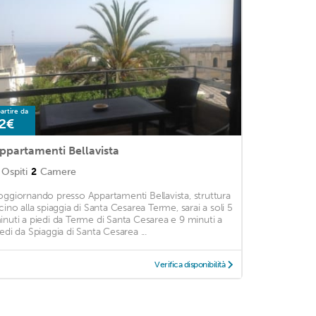
artire da
2€
ppartamenti Bellavista
Ospiti
2
Camere
oggiornando presso Appartamenti Bellavista, struttura
icino alla spiaggia di Santa Cesarea Terme, sarai a soli 5
inuti a piedi da Terme di Santa Cesarea e 9 minuti a
iedi da Spiaggia di Santa Cesarea ...
Verifica disponibilità