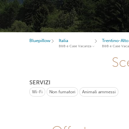
Bluepillow
Italia
Trentino-Alto
B&B e Case Vacanza
B&B e Case Vac
Sce
SERVIZI
Wi-Fi
Non fumatori
Animali ammessi