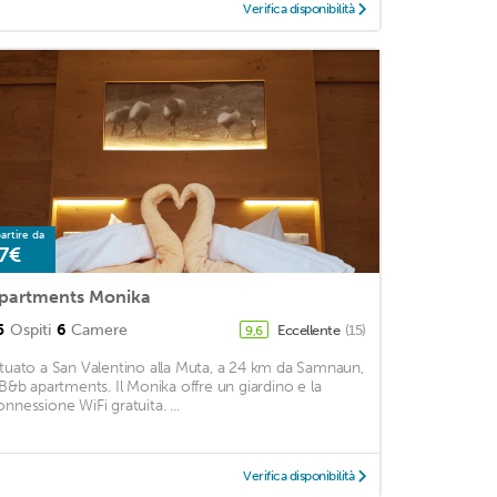
Verifica disponibilità
artire da
7€
partments Monika
5
Ospiti
6
Camere
Eccellente
(15)
9,6
ituato a San Valentino alla Muta, a 24 km da Samnaun,
l B&b apartments. Il Monika offre un giardino e la
onnessione WiFi gratuita. ...
Verifica disponibilità