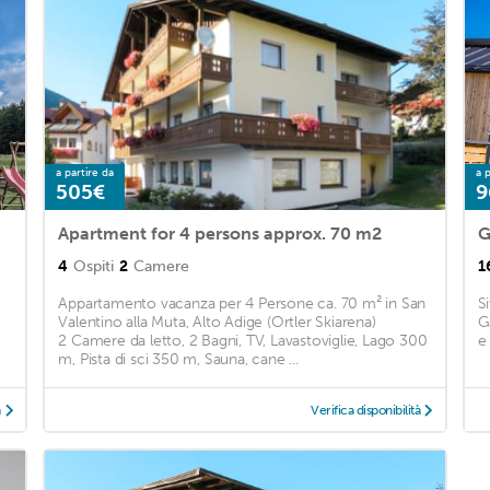
a partire da
a p
505€
9
Apartment for 4 persons approx. 70 m2
G
4
Ospiti
2
Camere
1
Appartamento vacanza per 4 Persone ca. 70 m² in San
S
Valentino alla Muta, Alto Adige (Ortler Skiarena)
G
2 Camere da letto, 2 Bagni, TV, Lavastoviglie, Lago 300
e 
m, Pista di sci 350 m, Sauna, cane ...
à
Verifica disponibilità