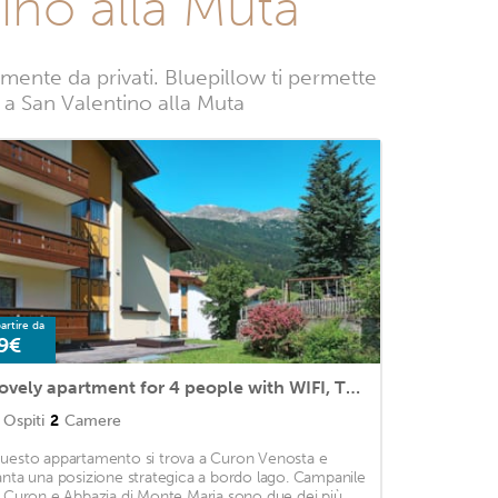
ino alla Muta
ente da privati. Bluepillow ti permette
ze a San Valentino alla Muta
artire da
9€
Lovely apartment for 4 people with WIFI, TV, pets allowed and parking
Ospiti
2
Camere
uesto appartamento si trova a Curon Venosta e
anta una posizione strategica a bordo lago. Campanile
i Curon e Abbazia di Monte Maria sono due dei più