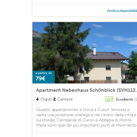
Verifica disponibilit
a partire da
79€
Apartment Nebenhaus Schönblick (SVH
4
Ospiti
2
Camere
Eccellente
(
10,7
Questo appartamento si trova a Curon Venosta e
vanta una posizione strategica nel centro della città e
sul litorale. Campanile di Curon e Abbazia di Monte
Maria sono due dei più importanti punti di riferimento
...