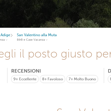
 Adige
San Valentino alla Muta
anza
B&B e Case Vacanza
gli il posto giusto pe
RECENSIONI
D
9+
Eccellente
8+
Favoloso
7+
Molto Buono