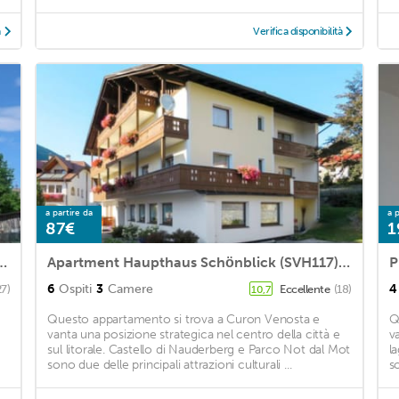
à
Verifica disponibilità
a partire da
a p
87€
1
112) in St Valentin/San Valentino - 4 persons, 2 bedrooms
Apartment Haupthaus Schönblick (SVH117) in St Valentin/San Valentino - 6 persons, 3 bedrooms
6
Ospiti
3
Camere
4
27)
Eccellente
(18)
10,7
Questo appartamento si trova a Curon Venosta e
Q
vanta una posizione strategica nel centro della città e
v
sul litorale. Castello di Nauderberg e Parco Not dal Mot
l
sono due delle principali attrazioni culturali ...
s