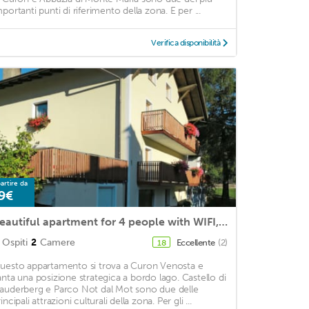
mportanti punti di riferimento della zona. E per ...
Verifica disponibilità
artire da
9€
Beautiful apartment for 4 people with WIFI, TV, terrace, pets allowed and parking
Ospiti
2
Camere
Eccellente
(2)
18
uesto appartamento si trova a Curon Venosta e
anta una posizione strategica a bordo lago. Castello di
auderberg e Parco Not dal Mot sono due delle
incipali attrazioni culturali della zona. Per gli ...