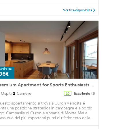
Verifica disponibilità
artire da
96€
Premium Apartment for Sports Enthusiasts and Nature Lovers in South Tyrol
Ospiti
2
Camere
Eccellente
(1)
10
uesto appartamento si trova a Curon Venosta e
anta una posizione strategica in campagna e a bordo
ago. Campanile di Curon e Abbazia di Monte Maria
ono due dei più importanti punti di riferimento della ...