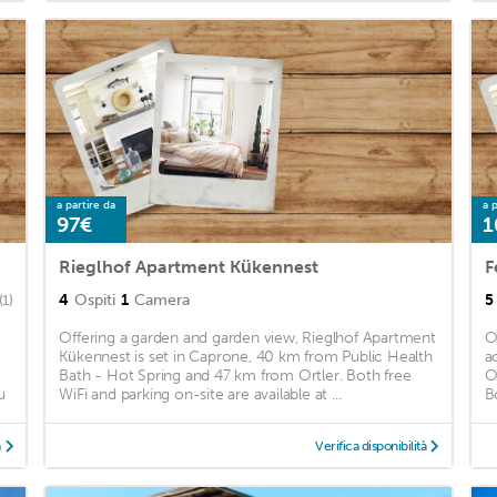
a partire da
a p
97€
1
Rieglhof Apartment Kükennest
F
4
Ospiti
1
Camera
5
(1)
Offering a garden and garden view, Rieglhof Apartment
O
Kükennest is set in Caprone, 40 km from Public Health
a
Bath - Hot Spring and 47 km from Ortler. Both free
O
u
WiFi and parking on-site are available at ...
B
à
Verifica disponibilità