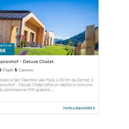
artire da
6€
anovhof - Deluxe Chalet
6
Ospiti
5
Camere
ituato a San Valentino alla Muta, a 35 km da Zernez, il
anovhof - Deluxe Chalet offre un salotto in comune
la connessione WiFi gratuita. ...
Verifica disponibilità