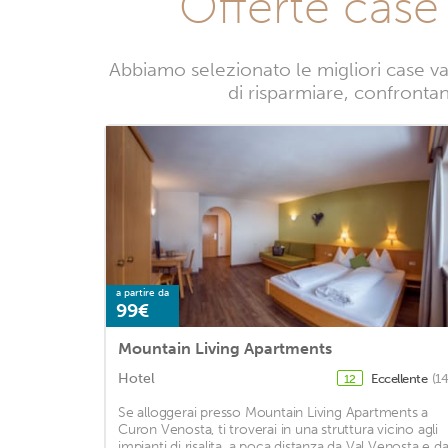
Offerte case
Abbiamo selezionato le migliori case v
di risparmiare, confrontand
a partire da
99€
Mountain Living Apartments
Hotel
Eccellente
(1
12
Se alloggerai presso Mountain Living Apartments a
Curon Venosta, ti troverai in una struttura vicino agli
impianti di risalita, a poca distanza da Val Venosta e d