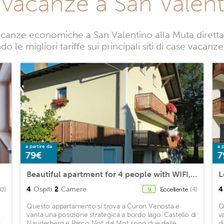
 vacanze a San Valent
acanze economiche a San Valentino alla Muta direttam
o le migliori tariffe sui principali siti di case vacan
a partire da
a p
79€
7
Beautiful apartment for 4 people with WIFI, TV, terrace, pets allowed and parking
4
Ospiti
2
Camere
4
40)
Eccellente
(4)
9
Questo appartamento si trova a Curon Venosta e
Q
vanta una posizione strategica a bordo lago. Castello di
v
a
Nauderberg e Parco Not dal Mot sono due delle
d