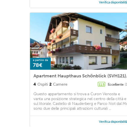
Verifica disponibilit
a partire da
78€
Apartment Haupthaus S
4
Ospiti
2
Camere
Eccellente
(
11,5
Questo appartamento si trova a Curon Venosta e
vanta una posizione strategica nel centro della città e
sul litorale. Castello di Nauderberg e Parco Not dal M
sono due delle principali attrazioni culturali ...
Verifica disponibilit