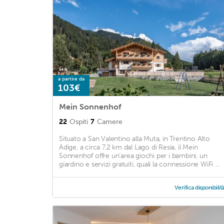
a partire da
103€
Mein Sonnenhof
22
Ospiti
7
Camere
Situato a San Valentino alla Muta, in Trentino Alto
Adige, a circa 7,2 km dal Lago di Resia, il Mein
Sonnenhof offre un'area giochi per i bambini, un
giardino e servizi gratuiti, quali la connessione WiFi ...
Verifica disponibilit