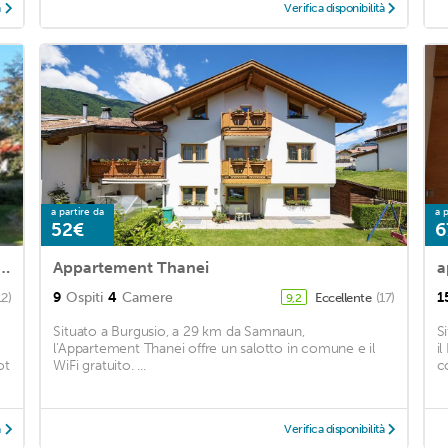
à
Verifica disponibilità
a partire da
a p
52€
6
chönblick (SVH121) in St Valentin/San Valentino - 4 persons, 2 bedrooms
Appartement Thanei
a
9
Ospiti
4
Camere
1
12)
Eccellente
(17)
9,2
Situato a Burgusio, a 29 km da Samnaun,
S
l'Appartement Thanei offre un salotto in comune e il
i
ot
WiFi gratuito. ...
c
à
Verifica disponibilità