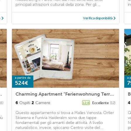
principali attrazioni culturali della zona. Per gli ...
i
à
Verifica disponibilità
a partire da
a p
524€
7
Mountain View, Balcony & Terrace
Charming Apartment “Ferienwohnung Terrasse” with Mountain View & Terrace; Parking Available
6
Ospiti
2
Camere
4
18)
Eccellente
(12)
12,8
Questo appartamento si trova a Malles Venosta. Ortler
Q
iù
Skiarena e Funivia Haideralm sono due tappe
v
fondamentali per gli amanti delle attività. A livello
N
naturalistico, invece, spiccano Centro visite del ...
pr