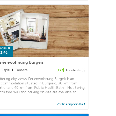
artire da
02€
erienwohnung Burgeis
Ospiti
1
Camera
Eccellente
(6)
13,3
ffering city views, Ferienwohnung Burgeis is an
ccommodation situated in Burgusio, 30 km from
rtler and 49 km from Public Health Bath - Hot Spring.
oth free WiFi and parking on-site are available at ...
Verifica disponibilità