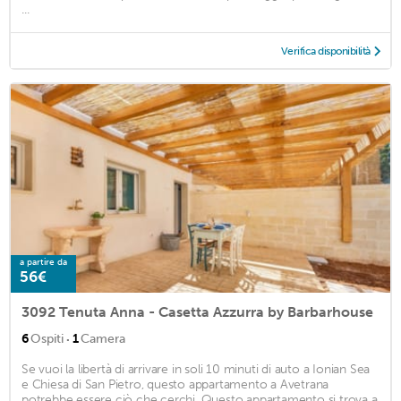
...
Verifica disponibilità
a partire da
56€
3092 Tenuta Anna - Casetta Azzurra by Barbarhouse
·
6
Ospiti
1
Camera
Se vuoi la libertà di arrivare in soli 10 minuti di auto a Ionian Sea
e Chiesa di San Pietro, questo appartamento a Avetrana
potrebbe essere ciò che cerchi. Questo appartamento si trova a