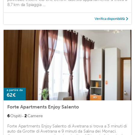
8,7 km da Spiaggia ...
Verifica disponibilità
a partire da
62€
Forte Apartments Enjoy Salento
·
6
Ospiti
2
Camere
Forte Apartments Enjoy Salento di Avetrana si trova a 3 minuti di
auto da Grotte di Avetrana e 9 minuti da Salina dei Monaci.