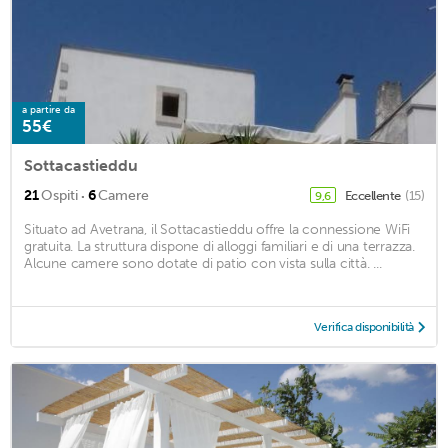
a partire da
55€
Sottacastieddu
·
21
Ospiti
6
Camere
Eccellente
(15)
9,6
Situato ad Avetrana, il Sottacastieddu offre la connessione WiFi
gratuita. La struttura dispone di alloggi familiari e di una terrazza.
Alcune camere sono dotate di patio con vista sulla città. ...
Verifica disponibilità