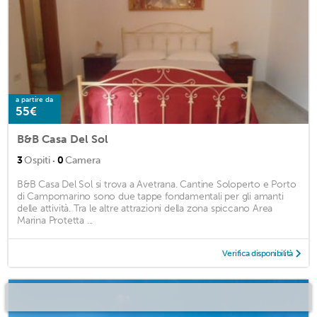
a partire da
55€
B&B Casa Del Sol
·
3
Ospiti
0
Camera
B&B Casa Del Sol si trova a Avetrana. Cantine Soloperto e Porto
di Campomarino sono due tappe fondamentali per gli amanti
delle attività. Tra le altre attrazioni della zona spiccano Area
Marina Protetta ...
Verifica disponibilità