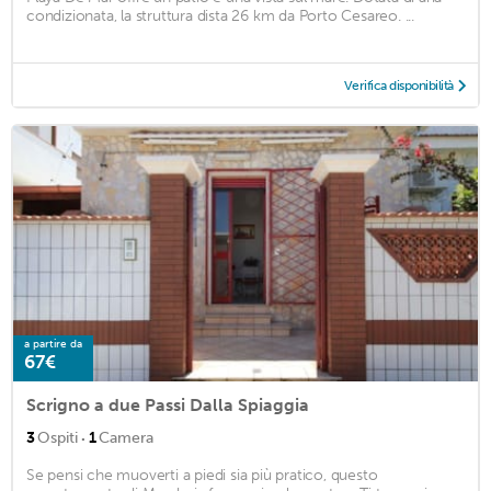
condizionata, la struttura dista 26 km da Porto Cesareo. ...
Verifica disponibilità
a partire da
67€
Scrigno a due Passi Dalla Spiaggia
·
3
Ospiti
1
Camera
Se pensi che muoverti a piedi sia più pratico, questo