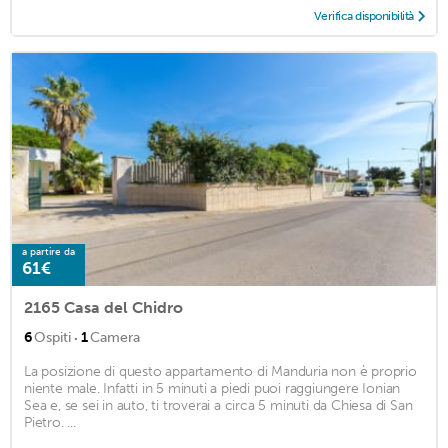
Verifica disponibilità
a partire da
61€
2165 Casa del Chidro
·
6
Ospiti
1
Camera
La posizione di questo appartamento di Manduria non è proprio
niente male. Infatti in 5 minuti a piedi puoi raggiungere Ionian
Sea e, se sei in auto, ti troverai a circa 5 minuti da Chiesa di San
Pietro. ...