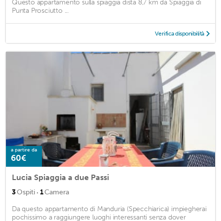
Questo appartamento sulla spiaggia dista 8,7 km da Spiaggia di
Punta Prosciutto ...
Verifica disponibilità
a partire da
60€
Lucia Spiaggia a due Passi
·
3
Ospiti
1
Camera
Da questo appartamento di Manduria (Specchiarica) impiegherai
pochissimo a raggiungere luoghi interessanti senza dover