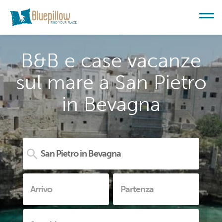
B&B e case vacanze
sul mare a San Pietro
in Bevagna