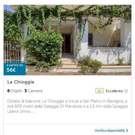
a partire da
56€
La Chioggia
·
6
Ospiti
3
Camere
Eccellente
(1)
10
Dotata di balcone, La Chioggia si trova a San Pietro in Bevagna, a
soli 600 metri dalla Spiaggia Di Manduria e a 1,5 km dalla Spiaggia
Libera Urmo. ...
Verifica disponibilità