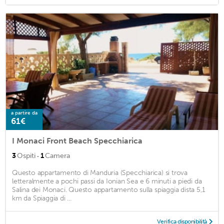
a partire da
61€
I Monaci Front Beach Specchiarica
·
3
Ospiti
1
Camera
Questo appartamento di Manduria (Specchiarica) si trova
letteralmente a pochi passi da Ionian Sea e 6 minuti a piedi da
Salina dei Monaci. Questo appartamento sulla spiaggia dista 5,1
km da Spiaggia di ...
Verifica disponibilità