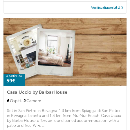
Verifica disponibilità
a partire da
59€
Casa Uccio by BarbarHouse
·
6
Ospiti
2
Camere
Set in San Pietro in Bevagna, 1.3 km from Spiaggia di San Pietro
in Bevagna Taranto and 1.3 km from MurMur Beach, Casa Uccio
by BarbarHouse offers air-conditioned accommodation with a
patio and free WiFi. ...