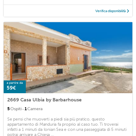
Verifica disponibilità
a partire da
59€
2669 Casa Ulbia by Barbarhouse
·
5
Ospiti
1
Camera
Se pensi che muoverti a piedi sia più pratico, questo
appartamento di Manduria fa proprio al caso tuo. Ti troverai
infatti a 1 minuti da Ionian Sea e con una passeggiata di 5 minuti
potrai arrivare a Chiesa ...