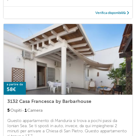
Verifica disponibilità
a partire da
58€
3132 Casa Francesca by Barbarhouse
·
5
Ospiti
1
Camera
Questo appartamento di Manduria si trova a pochi passi da
Ionian Sea. Se ti sposti in auto, invece, da qui impiegherai 2
minuti per arrivare a Chiesa di San Pietro. Questo appartamento