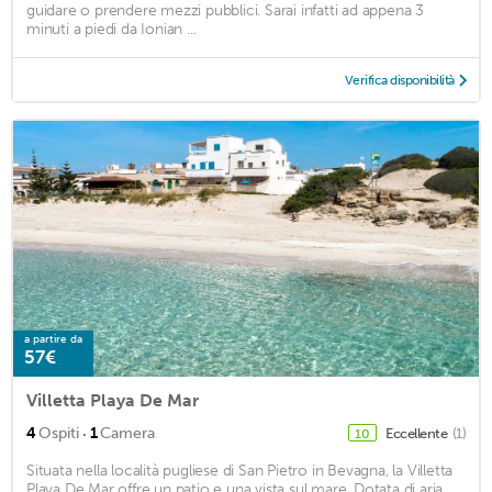
guidare o prendere mezzi pubblici. Sarai infatti ad appena 3
minuti a piedi da Ionian ...
Verifica disponibilità
a partire da
57€
Villetta Playa De Mar
·
4
Ospiti
1
Camera
Eccellente
(1)
10
Situata nella località pugliese di San Pietro in Bevagna, la Villetta
Playa De Mar offre un patio e una vista sul mare. Dotata di aria