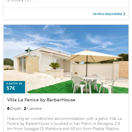
si trova a 13,7 ...
Verifica disponibilità
a partire da
57€
Villa La Fenice by BarbarHouse
·
6
Ospiti
2
Camere
Featuring air-conditioned accommodation with a patio, Villa La
Fenice by BarbarHouse is located in San Pietro in Bevagna. 2.9
km from Spiaggia Di Manduria and 48 km from Piazza Mazzini,