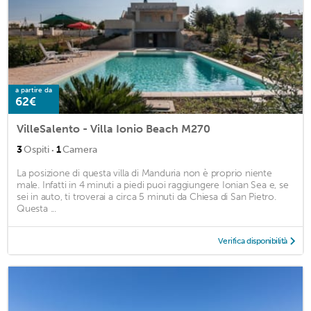
a partire da
62€
VilleSalento - Villa Ionio Beach M270
·
3
Ospiti
1
Camera
La posizione di questa villa di Manduria non è proprio niente
male. Infatti in 4 minuti a piedi puoi raggiungere Ionian Sea e, se
sei in auto, ti troverai a circa 5 minuti da Chiesa di San Pietro.
Questa ...
Verifica disponibilità