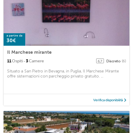
a partire da
30€
Il Marchese mirante
·
11
Ospiti
3
Camere
Discreto
(6)
6,7
Situato a San Pietro in Bevagna, in Puglia, Il Marchese Mirante
offre sistemazioni con parcheggio privato gratuito. ...
Verifica disponibilità