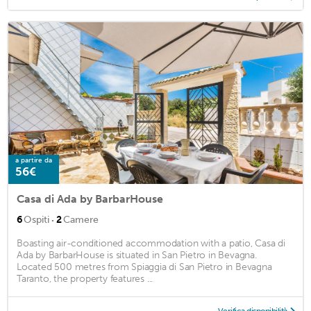
a partire da
56€
Casa di Ada by BarbarHouse
·
6
Ospiti
2
Camere
Boasting air-conditioned accommodation with a patio, Casa di
Ada by BarbarHouse is situated in San Pietro in Bevagna.
Located 500 metres from Spiaggia di San Pietro in Bevagna
Taranto, the property features ...