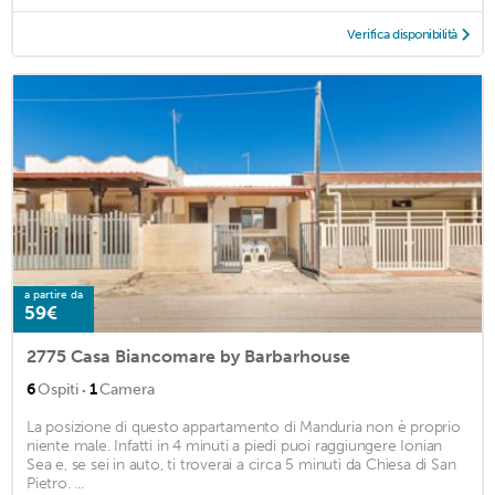
Verifica disponibilità
a partire da
59€
2775 Casa Biancomare by Barbarhouse
·
6
Ospiti
1
Camera
La posizione di questo appartamento di Manduria non è proprio
niente male. Infatti in 4 minuti a piedi puoi raggiungere Ionian
Sea e, se sei in auto, ti troverai a circa 5 minuti da Chiesa di San
Pietro. ...