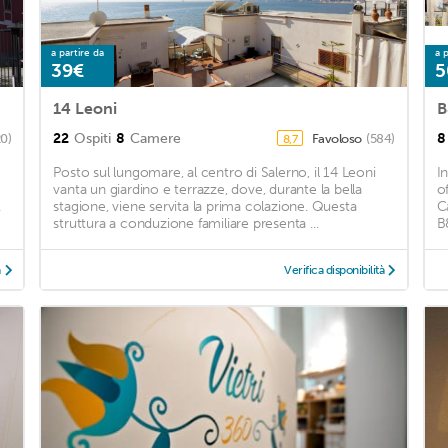
a partire da
a p
39€
5
14 Leoni
B
22
Ospiti
8
Camere
8
20)
Favoloso
(584)
8,7
Posto sul lungomare, al centro di Salerno, il 14 Leoni
I
vanta un giardino e terrazze, dove, durante la bella
o
.
stagione, viene servita la prima colazione. Questa
C
struttura a conduzione familiare presenta ...
B&
à
Verifica disponibilità