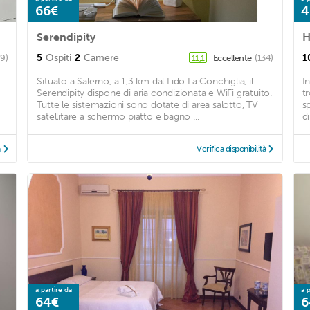
66€
4
Serendipity
H
5
Ospiti
2
Camere
1
9)
Eccellente
(134)
11,1
Situato a Salerno, a 1,3 km dal Lido La Conchiglia, il
I
Serendipity dispone di aria condizionata e WiFi gratuito.
t
Tutte le sistemazioni sono dotate di area salotto, TV
s
satellitare a schermo piatto e bagno ...
d
à
Verifica disponibilità
a partire da
a p
64€
6