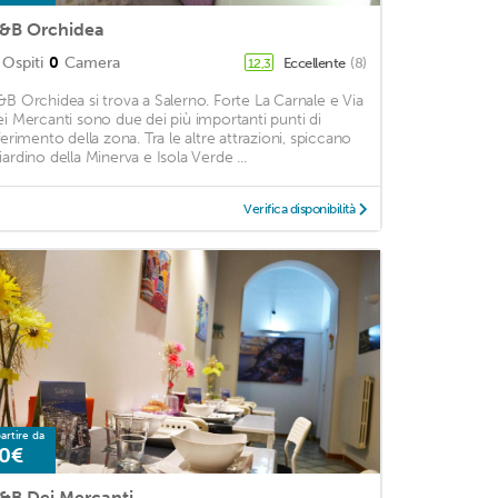
&B Orchidea
Ospiti
0
Camera
Eccellente
(8)
12,3
&B Orchidea si trova a Salerno. Forte La Carnale e Via
ei Mercanti sono due dei più importanti punti di
iferimento della zona. Tra le altre attrazioni, spiccano
iardino della Minerva e Isola Verde ...
Verifica disponibilità
artire da
0€
&B Dei Mercanti