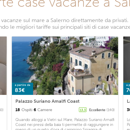
rte case vacanze a Sa
vacanze sul mare a Salerno direttamente da privati. 
o le migliori tariffe sui principali siti di case vacan
a partire da
a p
83€
7
Palazzo Suriano Amalfi Coast
L
18
Ospiti
6
Camere
3
30)
Eccellente
(140)
13,3
Quando alloggi a Vietri sul Mare, Palazzo Suriano Amalfi
L
Coast nei pressi della baia ti permette di raggiungere in
P
meno di un quarto d'ora di cammino Spiaggia di
e