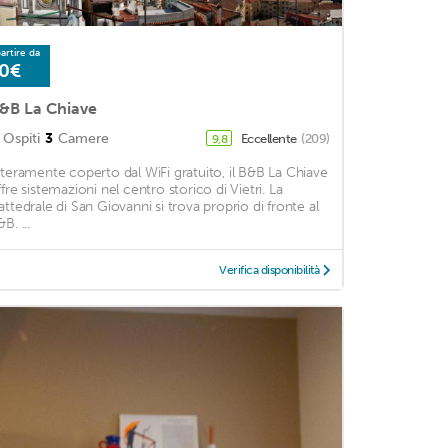
artire da
0€
&B La Chiave
Ospiti
3
Camere
Eccellente
(209)
9,8
nteramente coperto dal WiFi gratuito, il B&B La Chiave
ffre sistemazioni nel centro storico di Vietri. La
attedrale di San Giovanni si trova proprio di fronte al
B. ...
Verifica disponibilità