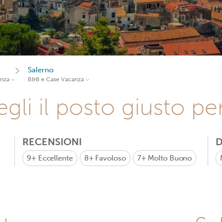
Salerno
anza
B&B e Case Vacanza
gli il posto giusto pe
RECENSIONI
D
9+
Eccellente
8+
Favoloso
7+
Molto Buono