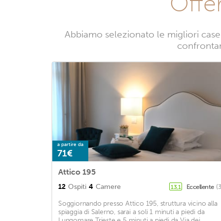
Offe
Abbiamo selezionato le migliori case 
confrontand
a partire da
71€
Attico 195
12
Ospiti
4
Camere
Eccellente
(
13,1
Soggiornando presso Attico 195, struttura vicino alla
spiaggia di Salerno, sarai a soli 1 minuti a piedi da
Lungomare Trieste e 5 minuti a piedi da Via dei