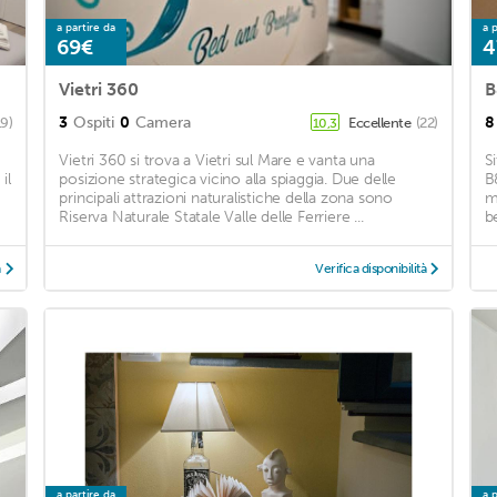
a partire da
a p
69€
4
Vietri 360
B
3
Ospiti
0
Camera
8
19)
Eccellente
(22)
10,3
Vietri 360 si trova a Vietri sul Mare e vanta una
S
il
posizione strategica vicino alla spiaggia. Due delle
B
principali attrazioni naturalistiche della zona sono
m
Riserva Naturale Statale Valle delle Ferriere ...
b
à
Verifica disponibilità
a partire da
a p