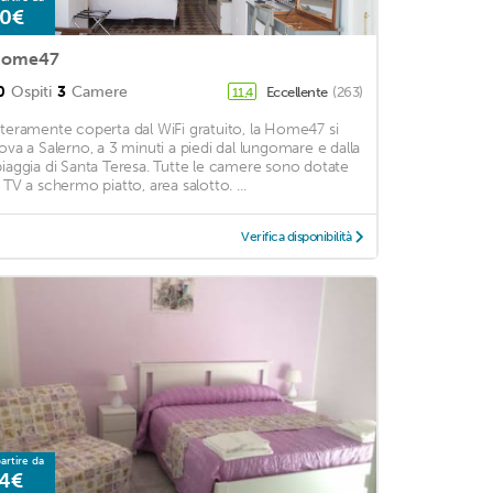
0€
ome47
0
Ospiti
3
Camere
Eccellente
(263)
11,4
nteramente coperta dal WiFi gratuito, la Home47 si
rova a Salerno, a 3 minuti a piedi dal lungomare e dalla
piaggia di Santa Teresa. Tutte le camere sono dotate
i TV a schermo piatto, area salotto. ...
Verifica disponibilità
artire da
4€