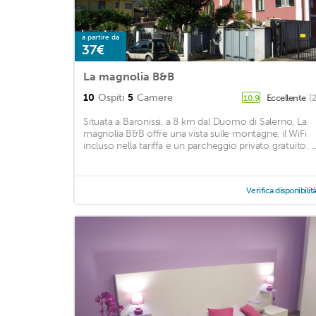
a partire da
37€
La magnolia B&B
10
Ospiti
5
Camere
Eccellente
(
10,9
Situata a Baronissi, a 8 km dal Duomo di Salerno, La
magnolia B&B offre una vista sulle montagne, il WiFi
incluso nella tariffa e un parcheggio privato gratuito. ..
Verifica disponibilit