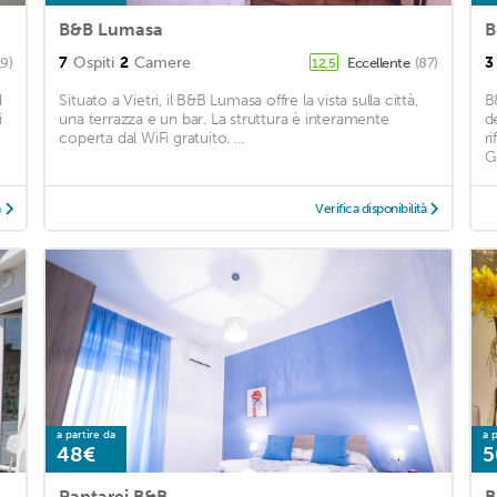
B&B Lumasa
B
7
Ospiti
2
Camere
3
19)
Eccellente
(87)
12,5
d
Situato a Vietri, il B&B Lumasa offre la vista sulla città,
B
i
una terrazza e un bar. La struttura è interamente
d
coperta dal WiFi gratuito. ...
r
G
à
Verifica disponibilità
a partire da
a p
48€
5
Pantarei B&B
B