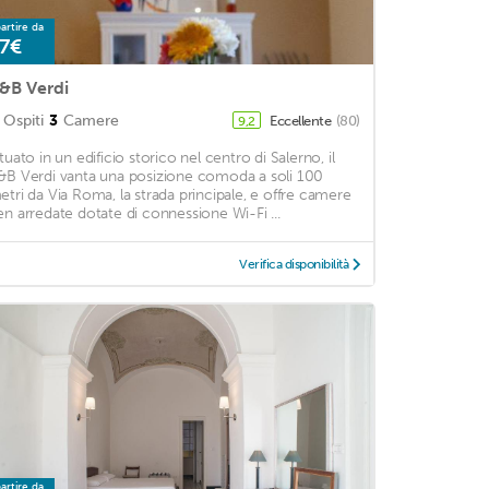
artire da
7€
&B Verdi
Ospiti
3
Camere
Eccellente
(80)
9,2
ituato in un edificio storico nel centro di Salerno, il
&B Verdi vanta una posizione comoda a soli 100
etri da Via Roma, la strada principale, e offre camere
en arredate dotate di connessione Wi-Fi ...
Verifica disponibilità
artire da