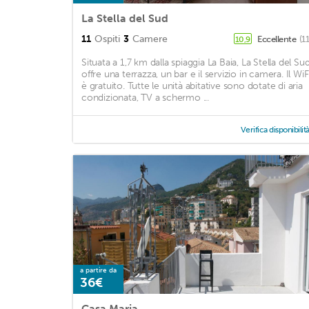
La Stella del Sud
11
Ospiti
3
Camere
Eccellente
(1
10,9
Situata a 1,7 km dalla spiaggia La Baia, La Stella del Su
offre una terrazza, un bar e il servizio in camera. Il WiF
è gratuito. Tutte le unità abitative sono dotate di aria
condizionata, TV a schermo ...
Verifica disponibilit
a partire da
36€
Casa Maria