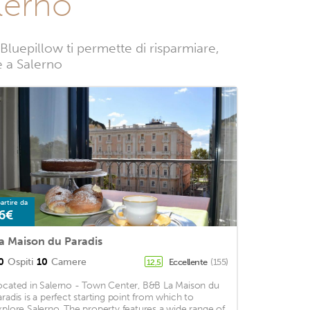
lerno
Bluepillow ti permette di risparmiare,
ze a Salerno
artire da
6€
a Maison du Paradis
0
Ospiti
10
Camere
Eccellente
(155)
12,5
ocated in Salerno - Town Center, B&B La Maison du
aradis is a perfect starting point from which to
xplore Salerno. The property features a wide range of