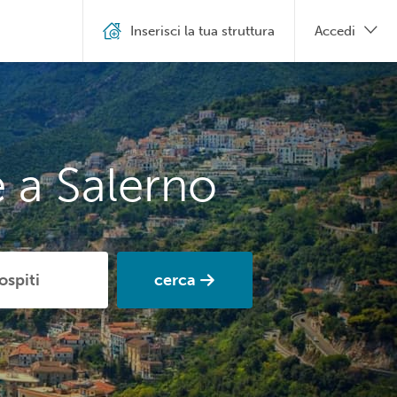
Inserisci la tua struttura
Accedi
 a Salerno
cerca