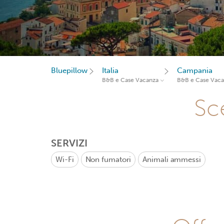
Bluepillow
Italia
Campania
B&B e Case Vacanza
B&B e Case Vac
Sce
SERVIZI
Wi-Fi
Non fumatori
Animali ammessi