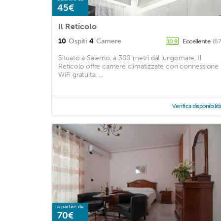
45€
Il Reticolo
10
Ospiti
4
Camere
Eccellente
(67
10,9
Situato a Salerno, a 300 metri dal lungomare, Il
Reticolo offre camere climatizzate con connessione
WiFi gratuita. ...
Verifica disponibilit
a partire da
70€