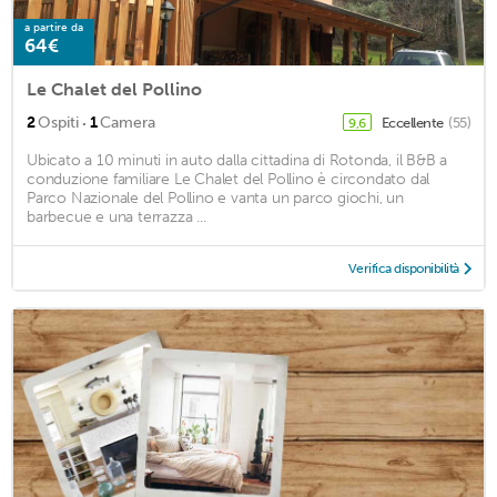
a partire da
64€
Le Chalet del Pollino
·
2
Ospiti
1
Camera
Eccellente
(55)
9,6
Ubicato a 10 minuti in auto dalla cittadina di Rotonda, il B&B a
conduzione familiare Le Chalet del Pollino è circondato dal
Parco Nazionale del Pollino e vanta un parco giochi, un
barbecue e una terrazza ...
Verifica disponibilità