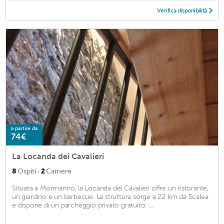
Verifica disponibilità
a partire da
74€
La Locanda dei Cavalieri
·
8
Ospiti
2
Camere
Situata a Mormanno, la Locanda dei Cavalieri offre un ristorante,
un giardino e un barbecue. La struttura sorge a 22 km da Scalea
e dispone di un parcheggio privato gratuito. ...