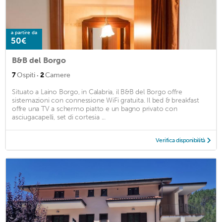
a partire da
50€
B&B del Borgo
·
7
Ospiti
2
Camere
Situato a Laino Borgo, in Calabria, il B&B del Borgo offre
sistemazioni con connessione WiFi gratuita. Il bed & breakfast
offre una TV a schermo piatto e un bagno privato con
asciugacapelli, set di cortesia ...
Verifica disponibilità