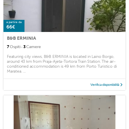
a partire da
66€
B&B ERMINIA
·
7
Ospiti
3
Camere
Featuring city views, B&B ERMINIA is located in Laino Borgo,
around 43 km from Praja-Ajeta-Tortora Train Station. The air-
conditioned accommodation is 49 km from Porto Turistico di
Maratea. ...
Verifica disponibilità