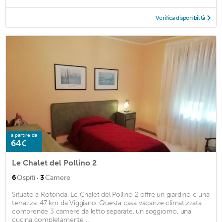
Verifica disponibilità
a partire da
64€
Le Chalet del Pollino 2
·
6
Ospiti
3
Camere
Situato a Rotonda, Le Chalet del Pollino 2 offre un giardino e una
terrazza. 47 km da Viggiano. Questa casa vacanze climatizzata
comprende 3 camere da letto separate, un soggiorno, una
cucina completamente ...