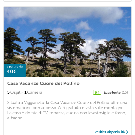
a partire da
40€
Casa Vacanze Cuore del Pollino
·
5
Ospiti
1
Camera
Eccellente
(16)
9,4
Situata a Viggianello, la Casa Vacanze Cuore del Pollino offre una
sistemazione con accesso WiFi gratuito e vista sulle montagne
La casa è dotata di TV, terrazza, cucina con lavastoviglie e forno,
e bagno ...
Verifica disponibilità