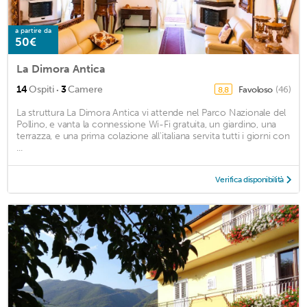
a partire da
50€
La Dimora Antica
·
14
Ospiti
3
Camere
Favoloso
(46)
8,8
La struttura La Dimora Antica vi attende nel Parco Nazionale del
Pollino, e vanta la connessione Wi-Fi gratuita, un giardino, una
terrazza, e una prima colazione all'italiana servita tutti i giorni con
...
Verifica disponibilità