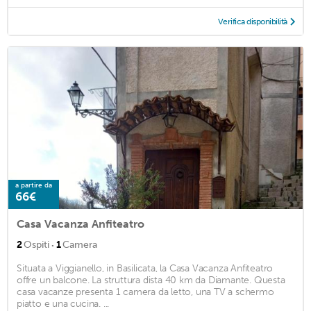
Verifica disponibilità
a partire da
66€
Casa Vacanza Anfiteatro
·
2
Ospiti
1
Camera
Situata a Viggianello, in Basilicata, la Casa Vacanza Anfiteatro
offre un balcone. La struttura dista 40 km da Diamante. Questa
casa vacanze presenta 1 camera da letto, una TV a schermo
piatto e una cucina. ...