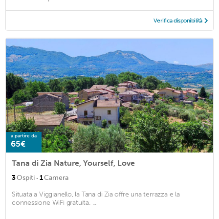
Verifica disponibilità
a partire da
65€
Tana di Zia Nature, Yourself, Love
·
3
Ospiti
1
Camera
Situata a Viggianello, la Tana di Zia offre una terrazza e la
connessione WiFi gratuita. ...