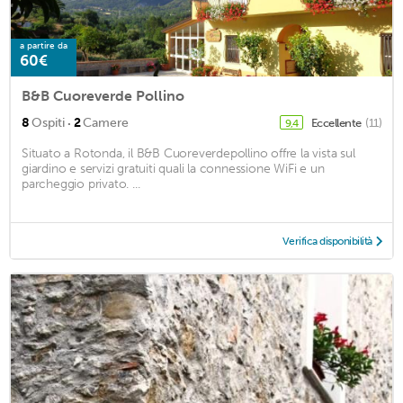
a partire da
60€
B&B Cuoreverde Pollino
·
8
Ospiti
2
Camere
Eccellente
(11)
9,4
Situato a Rotonda, il B&B Cuoreverdepollino offre la vista sul
giardino e servizi gratuiti quali la connessione WiFi e un
parcheggio privato. ...
Verifica disponibilità