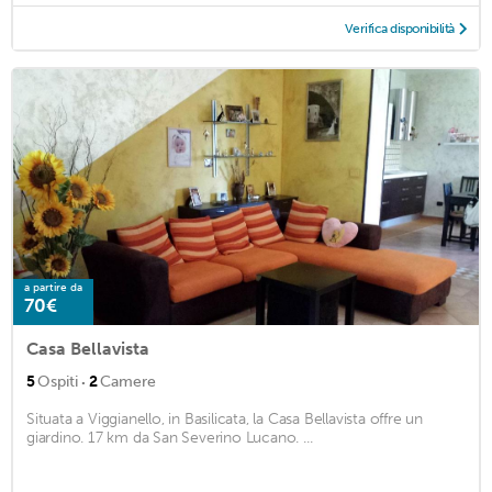
Verifica disponibilità
a partire da
70€
Casa Bellavista
·
5
Ospiti
2
Camere
Situata a Viggianello, in Basilicata, la Casa Bellavista offre un
giardino. 17 km da San Severino Lucano. ...