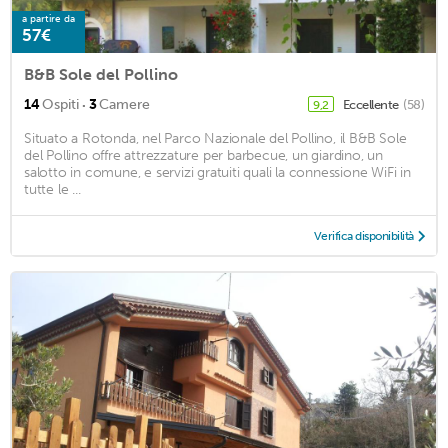
a partire da
57€
B&B Sole del Pollino
·
14
Ospiti
3
Camere
Eccellente
(58)
9,2
Situato a Rotonda, nel Parco Nazionale del Pollino, il B&B Sole
del Pollino offre attrezzature per barbecue, un giardino, un
salotto in comune, e servizi gratuiti quali la connessione WiFi in
tutte le ...
Verifica disponibilità