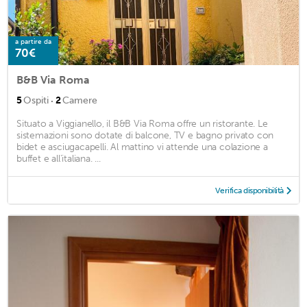
a partire da
70€
B&B Via Roma
·
5
Ospiti
2
Camere
Situato a Viggianello, il B&B Via Roma offre un ristorante. Le
sistemazioni sono dotate di balcone, TV e bagno privato con
bidet e asciugacapelli. Al mattino vi attende una colazione a
buffet e all'italiana. ...
Verifica disponibilità