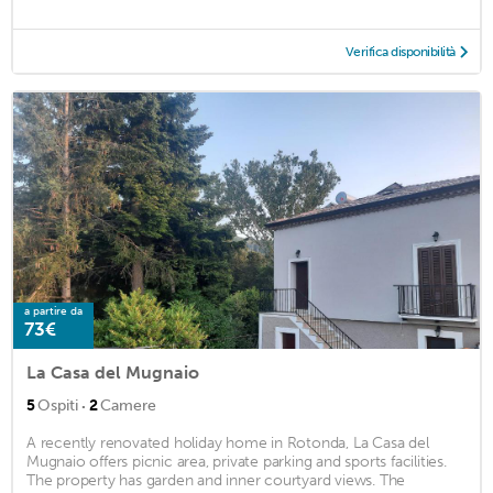
Verifica disponibilità
a partire da
73€
La Casa del Mugnaio
·
5
Ospiti
2
Camere
A recently renovated holiday home in Rotonda, La Casa del
Mugnaio offers picnic area, private parking and sports facilities.
The property has garden and inner courtyard views. The