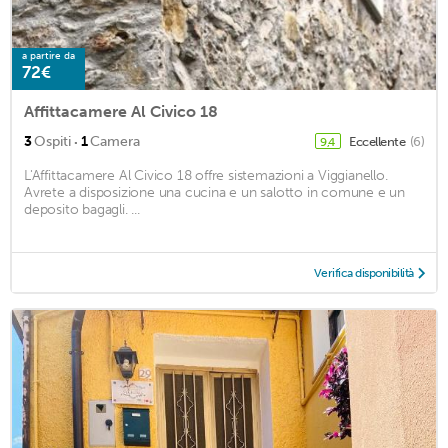
a partire da
72€
Affittacamere Al Civico 18
·
3
Ospiti
1
Camera
Eccellente
(6)
9,4
L'Affittacamere Al Civico 18 offre sistemazioni a Viggianello.
Avrete a disposizione una cucina e un salotto in comune e un
deposito bagagli. ...
Verifica disponibilità