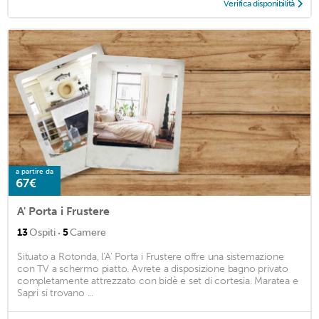
Verifica disponibilità
a partire da
67€
A' Porta i Frustere
·
13
Ospiti
5
Camere
Situato a Rotonda, l'A' Porta i Frustere offre una sistemazione
con TV a schermo piatto. Avrete a disposizione bagno privato
completamente attrezzato con bidè e set di cortesia. Maratea e
Sapri si trovano ...