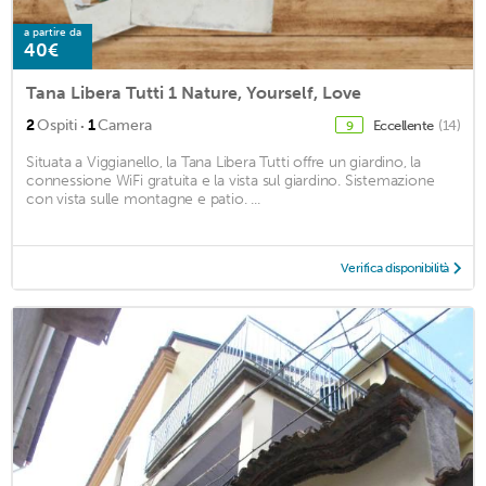
a partire da
40€
Tana Libera Tutti 1 Nature, Yourself, Love
·
2
Ospiti
1
Camera
Eccellente
(14)
9
Situata a Viggianello, la Tana Libera Tutti offre un giardino, la
connessione WiFi gratuita e la vista sul giardino. Sistemazione
con vista sulle montagne e patio. ...
Verifica disponibilità