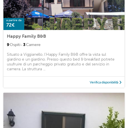
a partire da
72€
Happy Family B&B
·
9
Ospiti
3
Camere
Situato a Viggianello, l'Happy Family B&B offre la vista sul
giardino e un giardino. Presso questo bed & breakfast potrete
usufruire di un parcheggio privato gratuito e del servizio in
camera. La struttura ...
Verifica disponibilità