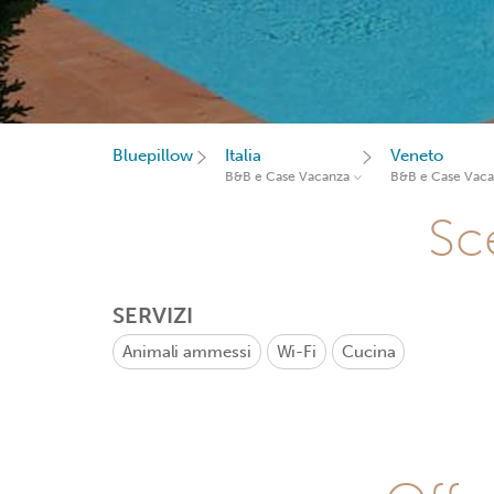
Bluepillow
Italia
Veneto
B&B e Case Vacanza
B&B e Case Vac
Sce
SERVIZI
Animali ammessi
Wi-Fi
Cucina