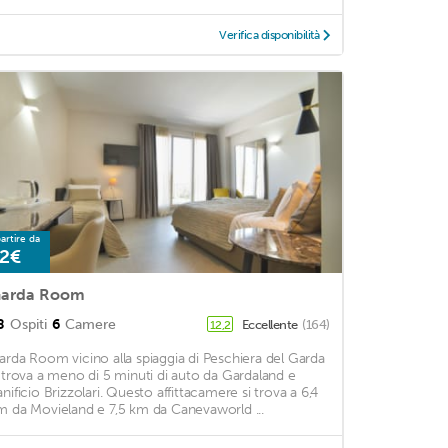
Verifica disponibilità
artire da
2€
arda Room
8
Ospiti
6
Camere
Eccellente
(164)
12,2
arda Room vicino alla spiaggia di Peschiera del Garda
i trova a meno di 5 minuti di auto da Gardaland e
anificio Brizzolari. Questo affittacamere si trova a 6,4
m da Movieland e 7,5 km da Canevaworld ...