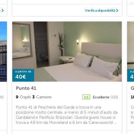
...
à
Verifica disponibilità
a partire da
a p
40€
4
Punto 41
G
9
Ospiti
3
Camere
1
70)
Eccellente
(131)
9,6
Punto 41 di Peschiera del Garda si trova in una
G
posizione molto centrale, a meno di 5 minuti d'auto da
s
Gardaland e Panificio Brizzolari. Questa guest house si
P
trova a 4,9 km da Movieland e 6 km da Canevaworld ...
k