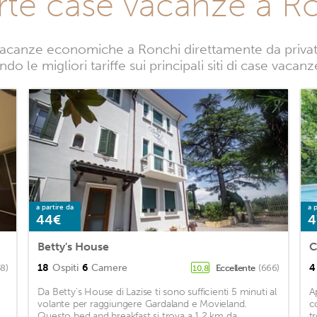
rte case vacanze a R
acanze economiche a Ronchi direttamente da privati.
do le migliori tariffe sui principali siti di case vacan
a partire da
a p
44€
4
Betty's House
C
18
Ospiti
6
Camere
4
8)
Eccellente
(666)
10,8
e
Da Betty's House di Lazise ti sono sufficienti 5 minuti al
A
volante per raggiungere Gardaland e Movieland.
c
Questo bed and breakfast si trova a 1,2 km da
t