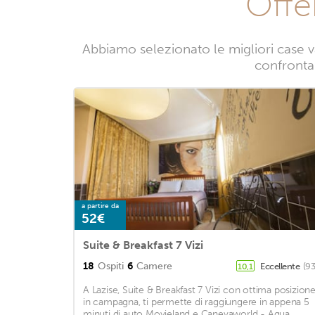
Offe
Abbiamo selezionato le migliori case v
confrontan
a partire da
52€
Suite & Breakfast 7 Vizi
18
Ospiti
6
Camere
Eccellente
(93
10,1
A Lazise, Suite & Breakfast 7 Vizi con ottima posizion
in campagna, ti permette di raggiungere in appena 5
minuti di auto Movieland e Canevaworld - Aqua