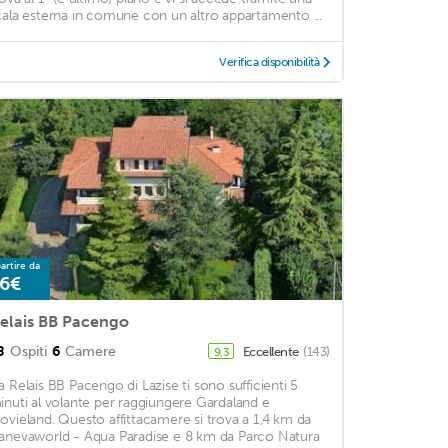
cala esterna in comune con un altro appartamento ...
Verifica disponibilità
artire da
6€
elais BB Pacengo
8
Ospiti
6
Camere
Eccellente
(143)
9,3
a Relais BB Pacengo di Lazise ti sono sufficienti 5
inuti al volante per raggiungere Gardaland e
ovieland. Questo affittacamere si trova a 1,4 km da
anevaworld - Aqua Paradise e 8 km da Parco Natura