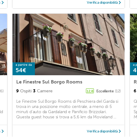
à
Verifica disponibilità
a partire da
a p
54€
4
Le Finestre Sul Borgo Rooms
R
9
Ospiti
3
Camere
6
76)
Eccellente
(12)
12,8
Le Finestre Sul Borgo Rooms di Peschiera del Garda si
Q
trova in una posizione molto centrale, a meno di 5
m
ld
minuti d'auto da Gardaland e Panificio Brizzolari.
S
Questa guest house si trova a 5,6 km da Movieland ...
M
à
Verifica disponibilità