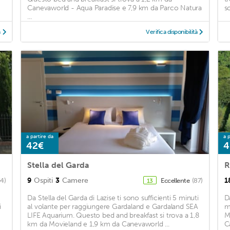
Canevaworld - Aqua Paradise e 7,9 km da Parco Natura
s
...
à
Verifica disponibilità
a partire da
a p
42€
4
Stella del Garda
R
9
Ospiti
3
Camere
1
54)
Eccellente
(87)
13
Da Stella del Garda di Lazise ti sono sufficienti 5 minuti
D
i
al volante per raggiungere Gardaland e Gardaland SEA
m
LIFE Aquarium. Questo bed and breakfast si trova a 1,8
M
km da Movieland e 1,9 km da Canevaworld ...
C