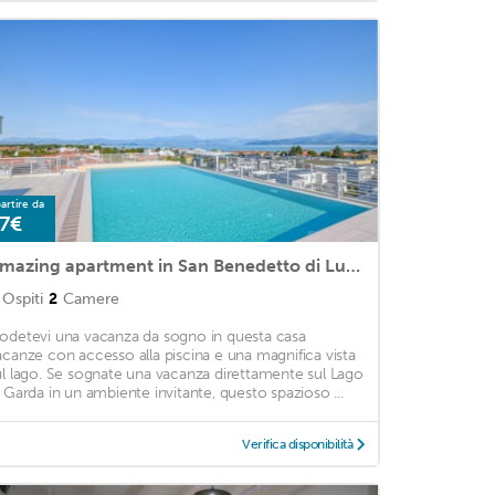
artire da
7€
Amazing apartment in San Benedetto di Lugan with Outdoor swimming pool, 2 Bedrooms and WiFi
Ospiti
2
Camere
odetevi una vacanza da sogno in questa casa
acanze con accesso alla piscina e una magnifica vista
ul lago. Se sognate una vacanza direttamente sul Lago
i Garda in un ambiente invitante, questo spazioso ...
Verifica disponibilità