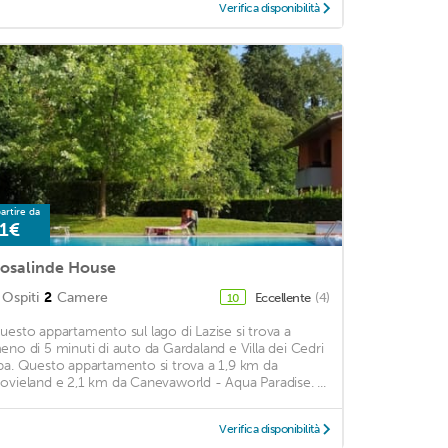
Verifica disponibilità
artire da
1€
osalinde House
Ospiti
2
Camere
Eccellente
(4)
10
uesto appartamento sul lago di Lazise si trova a
eno di 5 minuti di auto da Gardaland e Villa dei Cedri
pa. Questo appartamento si trova a 1,9 km da
ovieland e 2,1 km da Canevaworld - Aqua Paradise. ...
Verifica disponibilità