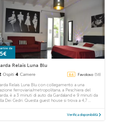
artire da
5€
arda Relais Luna Blu
2
Ospiti
4
Camere
Favoloso
(58)
8,6
arda Relais Luna Blu con collegamento a una
tazione ferroviaria/metropolitana, a Peschiera del
arda, è a 3 minuti di auto da Gardaland e 9 minuti da
illa Dei Cedri. Questa guest house si trova a 4,7 ...
Verifica disponibilità