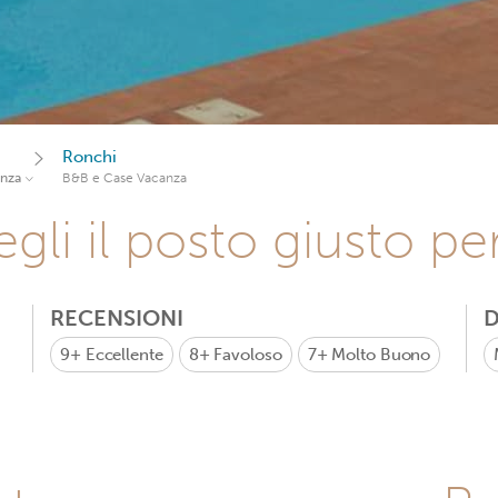
Ronchi
anza
B&B e Case Vacanza
gli il posto giusto pe
RECENSIONI
D
9+
Eccellente
8+
Favoloso
7+
Molto Buono