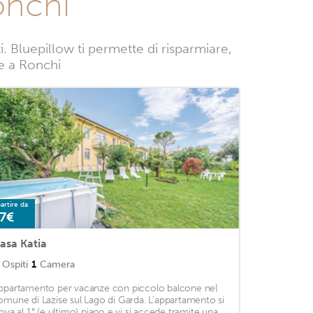
onchi
 Bluepillow ti permette di risparmiare,
ze a Ronchi
artire da
7€
asa Katia
Ospiti
1
Camera
ppartamento per vacanze con piccolo balcone nel
omune di Lazise sul Lago di Garda. L'appartamento si
rova al 1° (e ultimo) piano e vi si accede tramite una