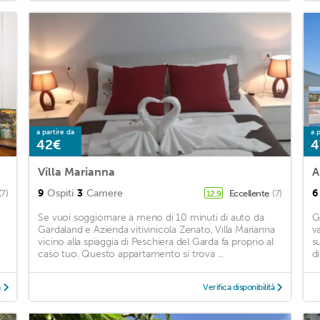
a partire da
a p
42€
4
Villa Marianna
9
Ospiti
3
Camere
6
(7)
Eccellente
(7)
12,9
Se vuoi soggiornare a meno di 10 minuti di auto da
G
Gardaland e Azienda vitivinicola Zenato, Villa Marianna
v
vicino alla spiaggia di Peschiera del Garda fa proprio al
s
caso tuo. Questo appartamento si trova ...
d
à
Verifica disponibilità