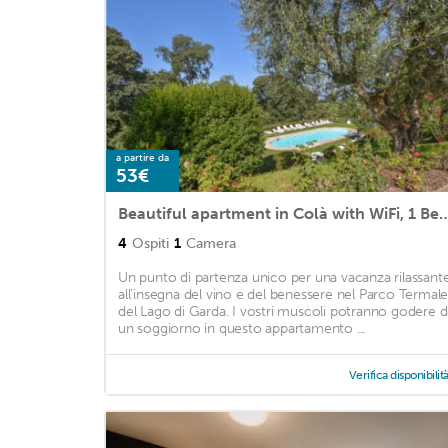
a partire da
53€
Beautiful apartment in Colà with WiFi, 1 Bedrooms a
4
Ospiti
1
Camera
Un punto di partenza unico per una vacanza rilassant
all'insegna del vino e del benessere nel Parco Termal
del Lago di Garda. I vostri muscoli potranno godere d
un soggiorno in questo appartamento ...
Verifica disponibilit