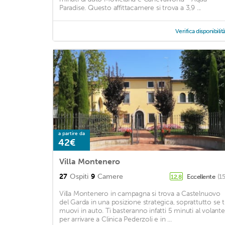
Paradise. Questo affittacamere si trova a 3,9 ...
Verifica disponibilit
a partire da
42€
Villa Montenero
27
Ospiti
9
Camere
Eccellente
(1
12,8
Villa Montenero in campagna si trova a Castelnuovo
del Garda in una posizione strategica, soprattutto se t
muovi in auto. Ti basteranno infatti 5 minuti al volante
per arrivare a Clinica Pederzoli e in ...