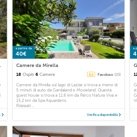
a partire da
a p
40€
4
nd Outdoor swimming pool
Camere da Mirella
G
18
Ospiti
6
Camere
1
Favoloso
(20)
8,6
e
Camere da Mirella sul lago di Lazise si trova a meno di
G
e
5 minuti di auto da Gardaland e Movieland. Questa
s
i
guest house si trova a 11,6 km da Parco Natura Viva e
G
15,2 km da Spa Aquardens.
V
Rilassati ...
à
Verifica disponibilità