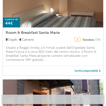
a partire da
44€
Room & Breakfast Santa Maria
·
9
Ospiti
4
Camere
Favoloso
(79)
8
Situato a Reggio Emilia, a 5 minuti a piedi dall'Ospedale Santa
Maria Nuova e a circa 500 metri dal centro storico, il Room &
Breakfast Santa Maria propone camere climatizzate con
connessione WiFi gratuita. ...
Verifica disponibilità