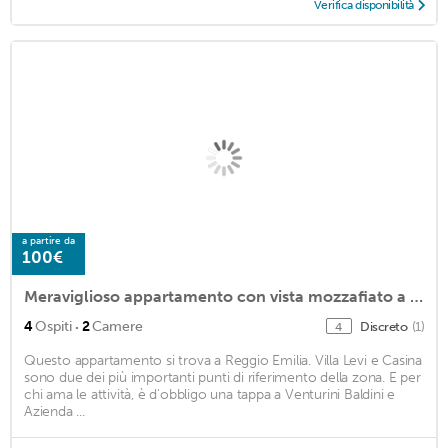
Verifica disponibilità
a partire da
100€
Meraviglioso appartamento con vista mozzafiato a 2 passi dalla città
·
4
Ospiti
2
Camere
Discreto
(1)
4
Questo appartamento si trova a Reggio Emilia. Villa Levi e Casina
sono due dei più importanti punti di riferimento della zona. E per
chi ama le attività, è d'obbligo una tappa a Venturini Baldini e
Azienda ...