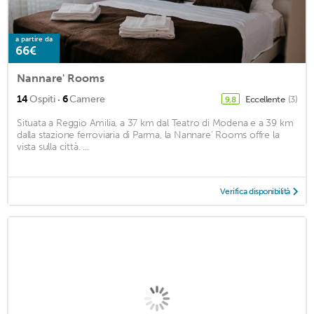
a partire da
66€
Nannare' Rooms
·
14
Ospiti
6
Camere
Eccellente
(3)
9,8
Situata a Reggio Amilia, a 37 km dal Teatro di Modena e a 39 km
dalla stazione ferroviaria di Parma, la Nannare' Rooms offre la
vista sulla città. ...
Verifica disponibilità