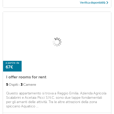
Verifica disponibilità
a partire da
67€
I offer rooms for rent
·
5
Ospiti
3
Camere
Questo appartamento si trova a Reggio Emilia. Azienda Agricola
Scalabrini e Acetaia Picci S.N.C. sono due tappe fondamentali
per gli amanti delle attività. Tra le altre attrazioni della zona
spiccano Aquatico ...