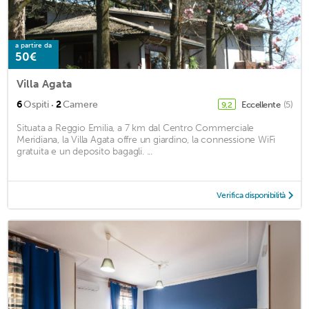
a partire da
50€
Villa Agata
·
6
Ospiti
2
Camere
Eccellente
(5)
9,2
Situata a Reggio Emilia, a 7 km dal Centro Commerciale
Meridiana, la Villa Agata offre un giardino, la connessione WiFi
gratuita e un deposito bagagli. ...
Verifica disponibilità