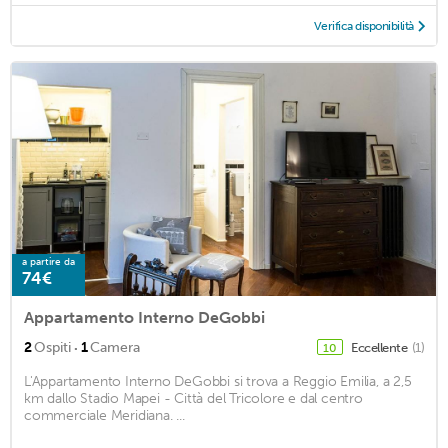
Verifica disponibilità
a partire da
74€
Appartamento Interno DeGobbi
·
2
Ospiti
1
Camera
Eccellente
(1)
10
L'Appartamento Interno DeGobbi si trova a Reggio Emilia, a 2,5
km dallo Stadio Mapei - Città del Tricolore e dal centro
commerciale Meridiana. ...