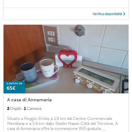
Verifica disponibilità
a partire da
65€
A casa di Annamaria
·
2
Ospiti
1
Camera
Situato a Reggio Emilia, a 1,9 km dal Centro Commerciale
Meridiana e a 3,6 km dallo Stadio Mapei-Città del Tricolore, A
casa di Annamaria offre la connessione WiFi gratuita. ...