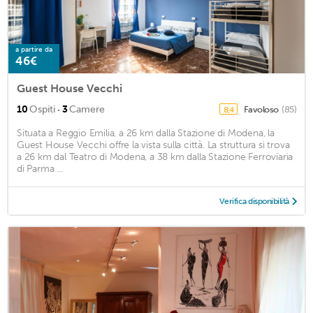
a partire da
46€
Guest House Vecchi
·
10
Ospiti
3
Camere
Favoloso
(85)
8,4
Situata a Reggio Emilia, a 26 km dalla Stazione di Modena, la
Guest House Vecchi offre la vista sulla città. La struttura si trova
a 26 km dal Teatro di Modena, a 38 km dalla Stazione Ferroviaria
di Parma ...
Verifica disponibilità