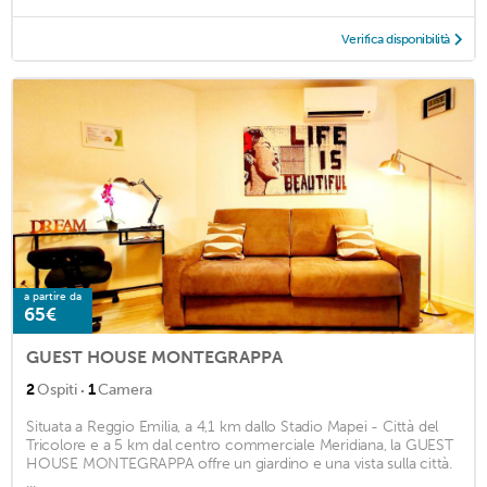
Verifica disponibilità
a partire da
65€
GUEST HOUSE MONTEGRAPPA
·
2
Ospiti
1
Camera
Situata a Reggio Emilia, a 4,1 km dallo Stadio Mapei - Città del
Tricolore e a 5 km dal centro commerciale Meridiana, la GUEST
HOUSE MONTEGRAPPA offre un giardino e una vista sulla città.
...