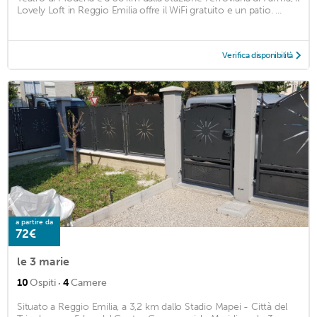
Lovely Loft in Reggio Emilia offre il WiFi gratuito e un patio. ...
Verifica disponibilità
a partire da
72€
le 3 marie
·
10
Ospiti
4
Camere
Situato a Reggio Emilia, a 3,2 km dallo Stadio Mapei - Città del