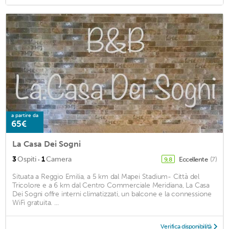
a partire da
65€
La Casa Dei Sogni
·
3
Ospiti
1
Camera
Eccellente
(7)
9,8
Situata a Reggio Emilia, a 5 km dal Mapei Stadium- Città del
Tricolore e a 6 km dal Centro Commerciale Meridiana, La Casa
Dei Sogni offre interni climatizzati, un balcone e la connessione
WiFi gratuita. ...
Verifica disponibilità