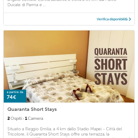
Ducale di Parma e ...
Verifica disponibilità
a partire da
74€
Quaranta Short Stays
·
2
Ospiti
1
Camera
Situato a Reggio Emilia, a 4 km dallo Stadio Mapei - Città del
Tricolore, il Quaranta Short Stays offre una terrazza, la