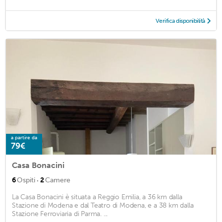
Verifica disponibilità
a partire da
79€
Casa Bonacini
·
6
Ospiti
2
Camere
La Casa Bonacini è situata a Reggio Emilia, a 36 km dalla
Stazione di Modena e dal Teatro di Modena, e a 38 km dalla
Stazione Ferroviaria di Parma. ...