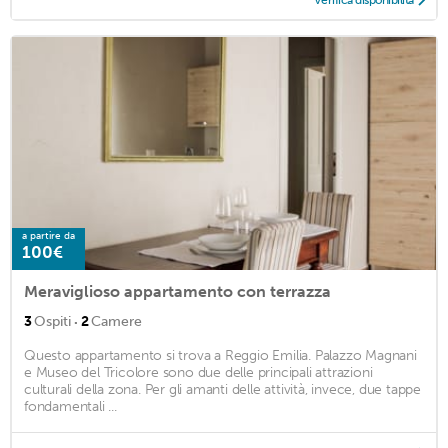
Verifica disponibilità
a partire da
100€
Meraviglioso appartamento con terrazza
·
3
Ospiti
2
Camere
Questo appartamento si trova a Reggio Emilia. Palazzo Magnani
e Museo del Tricolore sono due delle principali attrazioni
culturali della zona. Per gli amanti delle attività, invece, due tappe
fondamentali ...