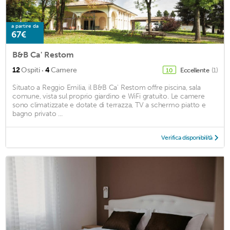
a partire da
67€
B&B Ca' Restom
·
12
Ospiti
4
Camere
Eccellente
(1)
10
Situato a Reggio Emilia, il B&B Ca' Restom offre piscina, sala
comune, vista sul proprio giardino e WiFi gratuito. Le camere
sono climatizzate e dotate di terrazza, TV a schermo piatto e
bagno privato ...
Verifica disponibilità