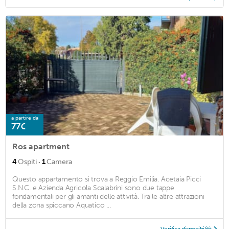
a partire da
77€
Ros apartment
·
4
Ospiti
1
Camera
Questo appartamento si trova a Reggio Emilia. Acetaia Picci
S.N.C. e Azienda Agricola Scalabrini sono due tappe
fondamentali per gli amanti delle attività. Tra le altre attrazioni
della zona spiccano Aquatico ...