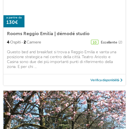
a partire da
130€
Rooms Reggio Emilia | démodé studio
·
4
Ospiti
2
Camere
Eccellente
(2)
10
Questo bed and breakfast si trova a Reggio Emilia e vanta una
posizione strategica nel centro della città. Teatro Ariosto e
Casina sono due dei più importanti punti di riferimento della
zona. E per chi ...
Verifica disponibilità