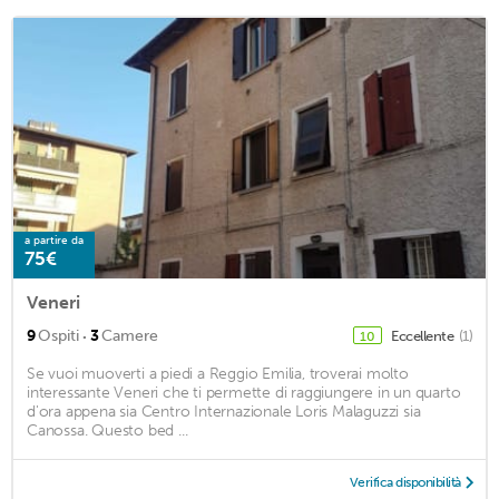
a partire da
75€
Veneri
·
9
Ospiti
3
Camere
Eccellente
(1)
10
Se vuoi muoverti a piedi a Reggio Emilia, troverai molto
interessante Veneri che ti permette di raggiungere in un quarto
d'ora appena sia Centro Internazionale Loris Malaguzzi sia
Canossa. Questo bed ...
Verifica disponibilità