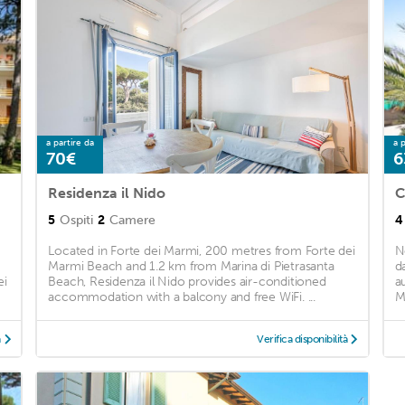
a partire da
a p
70€
6
Residenza il Nido
C
5
Ospiti
2
Camere
4
Located in Forte dei Marmi, 200 metres from Forte dei
N
Marmi Beach and 1.2 km from Marina di Pietrasanta
d
ei
Beach, Residenza il Nido provides air-conditioned
a
accommodation with a balcony and free WiFi. ...
M
à
Verifica disponibilità