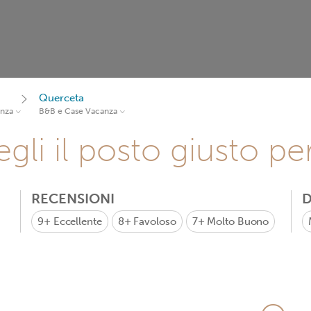
Querceta
anza
B&B e Case Vacanza
gli il posto giusto pe
RECENSIONI
D
9+
Eccellente
8+
Favoloso
7+
Molto Buono