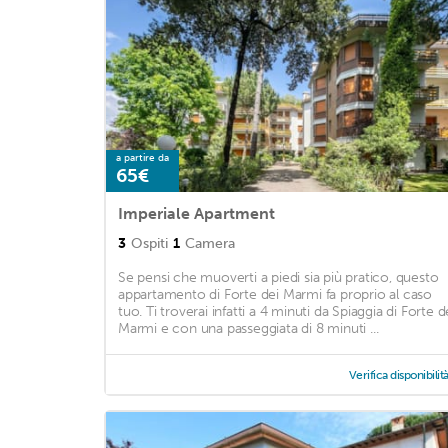
a partire da
65€
Imperiale Apartment
3
Ospiti
1
Camera
Se pensi che muoverti a piedi sia più pratico, questo
appartamento di Forte dei Marmi fa proprio al caso
tuo. Ti troverai infatti a 4 minuti da Spiaggia di Forte d
Marmi e con una passeggiata di 8 minuti ...
Verifica disponibilit