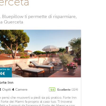
erceta
Bluepillow ti permette di risparmiare,
e a Querceta
artire da
4€
orte Inn
2
Ospiti
4
Camere
Eccellente
(224)
9,6
e pensi che muoverti a piedi sia più pratico, Forte Inn
i Forte dei Marmi fa proprio al caso tuo. Ti troverai
nfatti a 5 minuti da Spiaggia di Forte dei Marmi e con