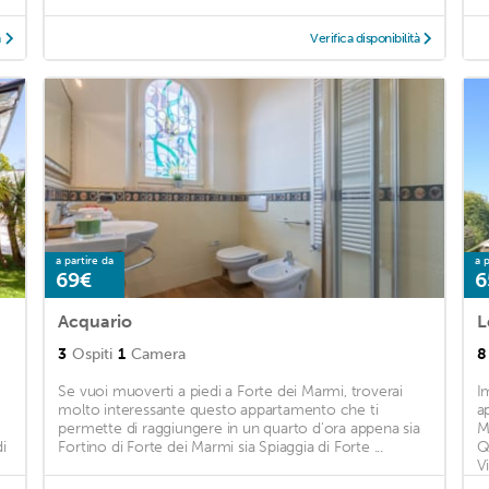
à
Verifica disponibilità
a partire da
a p
69€
6
Acquario
L
3
Ospiti
1
Camera
8
Se vuoi muoverti a piedi a Forte dei Marmi, troverai
I
molto interessante questo appartamento che ti
a
permette di raggiungere in un quarto d'ora appena sia
M
i
Fortino di Forte dei Marmi sia Spiaggia di Forte ...
Q
Vi