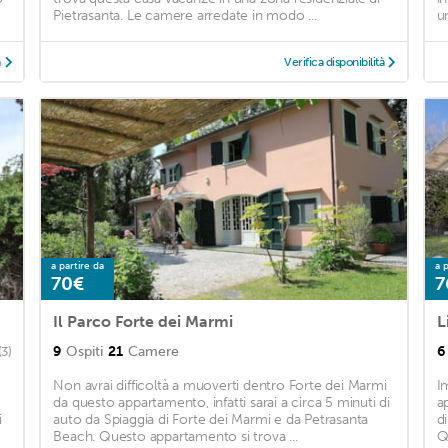
Pietrasanta. Le camere arredate in modo ...
u
à
Verifica disponibilità
a partire da
a p
70€
7
Il Parco Forte dei Marmi
L
9
Ospiti
21
Camere
6
(3)
Non avrai difficoltà a muoverti dentro Forte dei Marmi
I
da questo appartamento, infatti sarai a circa 5 minuti di
a
i
auto da Spiaggia di Forte dei Marmi e da Petrasanta
d
Beach. Questo appartamento si trova ...
Q