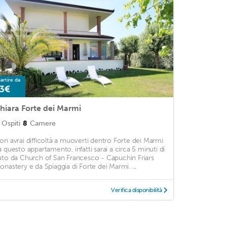
artire da
3€
hiara Forte dei Marmi
Ospiti
8
Camere
on avrai difficoltà a muoverti dentro Forte dei Marmi
a questo appartamento, infatti sarai a circa 5 minuti di
uto da Church of San Francesco - Capuchin Friars
onastery e da Spiaggia di Forte dei Marmi. ...
Verifica disponibilità