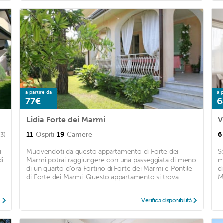
a partire da
a p
77€
6
Lidia Forte dei Marmi
V
11
Ospiti
19
Camere
6
(3)
i
Muovendoti da questo appartamento di Forte dei
S
di
Marmi potrai raggiungere con una passeggiata di meno
m
di un quarto d'ora Fortino di Forte dei Marmi e Pontile
d
di Forte dei Marmi. Questo appartamento si trova ...
M
à
Verifica disponibilità