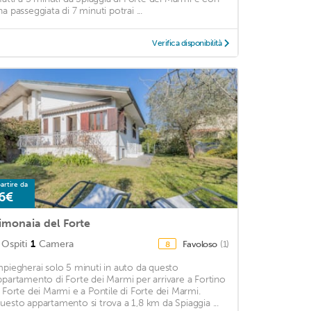
na passeggiata di 7 minuti potrai ...
Verifica disponibilità
artire da
6€
imonaia del Forte
Ospiti
1
Camera
Favoloso
(1)
8
mpiegherai solo 5 minuti in auto da questo
ppartamento di Forte dei Marmi per arrivare a Fortino
i Forte dei Marmi e a Pontile di Forte dei Marmi.
uesto appartamento si trova a 1,8 km da Spiaggia ...