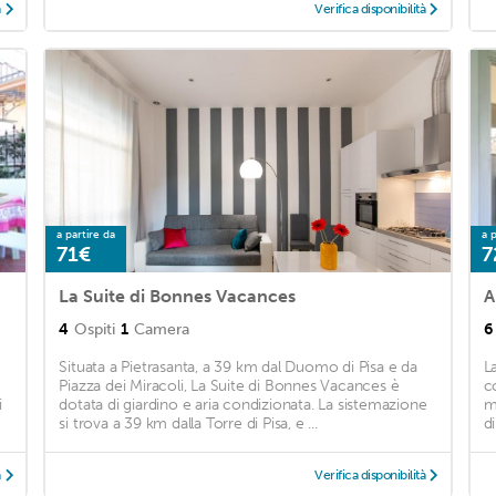
à
Verifica disponibilità
a partire da
a p
71€
7
La Suite di Bonnes Vacances
4
Ospiti
1
Camera
6
Situata a Pietrasanta, a 39 km dal Duomo di Pisa e da
L
Piazza dei Miracoli, La Suite di Bonnes Vacances è
c
i
dotata di giardino e aria condizionata. La sistemazione
m
si trova a 39 km dalla Torre di Pisa, e ...
d
à
Verifica disponibilità