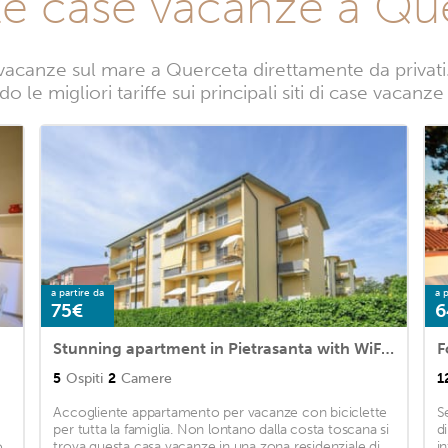
te case vacanze a Qu
vacanze sul mare a Querceta direttamente da privati. 
o le migliori tariffe sui principali siti di case vacanz
a partire da
a p
75€
6
Stunning apartment in Pietrasanta with WiFi and 2 Bedrooms
F
5
Ospiti
2
Camere
1
Accogliente appartamento per vacanze con biciclette
S
per tutta la famiglia. Non lontano dalla costa toscana si
d
o
trova questa casa vacanze in una zona residenziale di
i