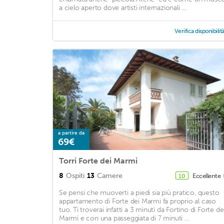
a cielo aperto dove artisti internazionali ...
Verifica disponibilit
a partire da
69€
Torri Forte dei Marmi
8
Ospiti
13
Camere
Eccellente
10
Se pensi che muoverti a piedi sia più pratico, questo
appartamento di Forte dei Marmi fa proprio al caso
tuo. Ti troverai infatti a 3 minuti da Fortino di Forte de
Marmi e con una passeggiata di 7 minuti ...