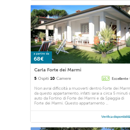
a partire da
68€
Carla Forte dei Marmi
5
Ospiti
10
Camere
Eccellente
10,7
Non avrai difficoltà a muoverti dentro Forte dei Marm
da questo appartamento, infatti sarai a circa 5 minuti 
auto da Fortino di Forte dei Marmi e da Spiaggia di
Forte dei Marmi. Questo appartamento ...
Verifica disponibilit