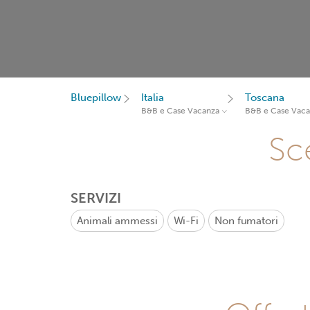
Bluepillow
Italia
Toscana
B&B e Case Vacanza
B&B e Case Vac
Sce
SERVIZI
Animali ammessi
Wi-Fi
Non fumatori