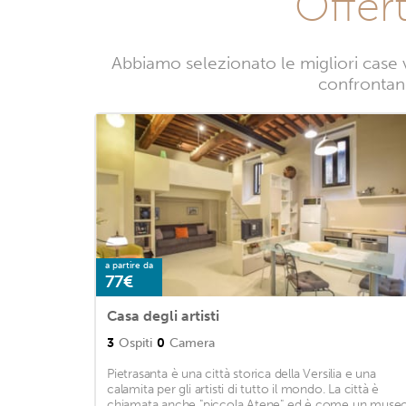
Offer
Abbiamo selezionato le migliori case 
confrontand
a partire da
77€
Casa degli artisti
3
Ospiti
0
Camera
Pietrasanta è una città storica della Versilia e una
calamita per gli artisti di tutto il mondo. La città è
chiamata anche "piccola Atene" ed è come un muse