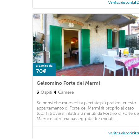
Verifica disponibilit
a partire da
70€
Gelsomino Forte dei Marmi
3
Ospiti
4
Camere
Se pensi che muoverti a piedi sia più pratico, questo
appartamento di Forte dei Marmi fa proprio al caso
tuo. Ti troverai infatti a 3 minuti da Fortino di Forte de
Marmi e con una passeggiata di 7 minuti ...
Verifica disponibilit