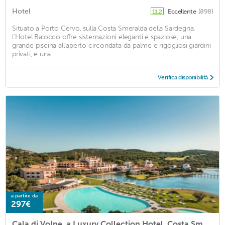
Hotel
Eccellente
(898)
11,2
Situato a Porto Cervo, sulla Costa Smeralda della Sardegna,
l'Hotel Balocco offre sistemazioni eleganti e spaziose, una
grande piscina all'aperto circondata da palme e rigogliosi giardini
privati, e una ...
Verifica disponibilità
a partire da
297€
Cala di Volpe, a Luxury Collection Hotel, Costa Smeralda