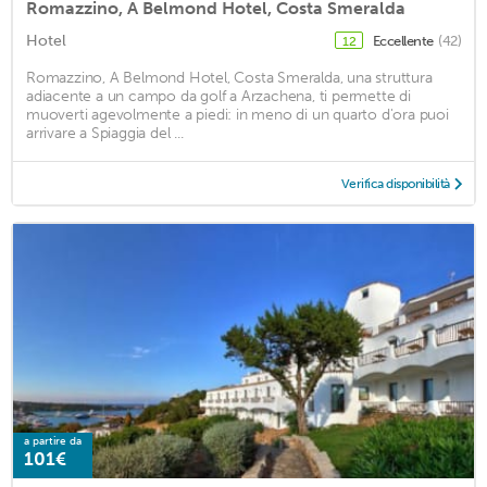
Romazzino, A Belmond Hotel, Costa Smeralda
Hotel
Eccellente
(42)
12
Romazzino, A Belmond Hotel, Costa Smeralda, una struttura
adiacente a un campo da golf a Arzachena, ti permette di
muoverti agevolmente a piedi: in meno di un quarto d'ora puoi
arrivare a Spiaggia del ...
Verifica disponibilità
a partire da
101€