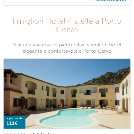
I migliori Hotel 4 stelle a Porto
Cervo
Vivi una vacanza in pieno relax, scegli un hotel
elegante e confortevole a Porto Cervo
a partire da
111€