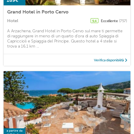
189€
Grand Hotel in Porto Cervo
Hotel
Eccellente
(757)
9,4
A Arzachena, Grand Hotel in Porto Cervo sul mare ti permette
di raggiungere in meno di un quarto d'ora di auto Spiaggia di
Capriccioli e Spiaggia del Principe. Questo hotel a 4 stelle si
trova a 16,1 km ...
Verifica disponibilità
a partire da