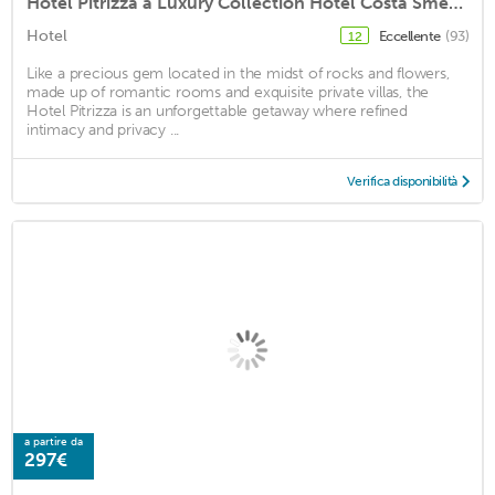
Hotel Pitrizza a Luxury Collection Hotel Costa Smeralda
Hotel
Eccellente
(93)
12
Like a precious gem located in the midst of rocks and flowers,
made up of romantic rooms and exquisite private villas, the
Hotel Pitrizza is an unforgettable getaway where refined
intimacy and privacy ...
Verifica disponibilità
a partire da
297€