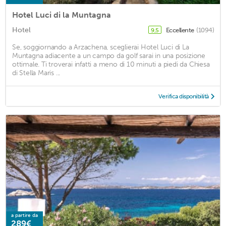
Hotel Luci di la Muntagna
Hotel
Eccellente
(1094)
9,5
Se, soggiornando a Arzachena, sceglierai Hotel Luci di La
Muntagna adiacente a un campo da golf sarai in una posizione
ottimale. Ti troverai infatti a meno di 10 minuti a piedi da Chiesa
di Stella Maris ...
Verifica disponibilità
a partire da
289€