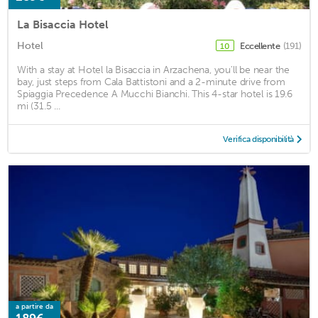
La Bisaccia Hotel
Hotel
Eccellente
(191)
10
With a stay at Hotel la Bisaccia in Arzachena, you'll be near the
bay, just steps from Cala Battistoni and a 2-minute drive from
Spiaggia Precedence A Mucchi Bianchi. This 4-star hotel is 19.6
mi (31.5 ...
Verifica disponibilità
a partire da