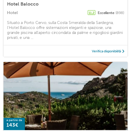
Hotel Balocco
Hotel
Eccellente
(898)
11,2
Situato a Porto Cervo, sulla Costa Smeralda della Sardegna,
l'Hotel Balocco offre sistemazioni eleganti e spaziose, una
grande piscina all'aperto circondata da palme e rigogliosi giardini
privati, e una ...
Verifica disponibilità
a partire da
143€