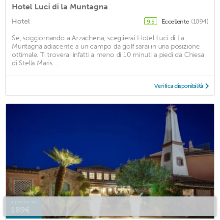
Hotel Luci di la Muntagna
Hotel
Eccellente
(1094)
9,5
Se, soggiornando a Arzachena, sceglierai Hotel Luci di La
Muntagna adiacente a un campo da golf sarai in una posizione
ottimale. Ti troverai infatti a meno di 10 minuti a piedi da Chiesa
di Stella Maris ...
Verifica disponibilità
a partire da
189€