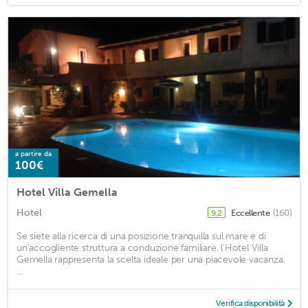
a partire da
100€
Hotel Villa Gemella
Hotel
Eccellente
(160)
9,2
Se siete alla ricerca di una posizione tranquilla sul mare e di
un'accogliente struttura a conduzione familiare, l'Hotel Villa
Gemella rappresenta la scelta ideale per una piacevole vacanza.
...
Verifica disponibilità