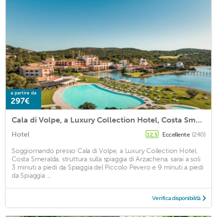
a partire da
297€
Cala di Volpe, a Luxury Collection Hotel, Costa Smeralda
Hotel
Eccellente
(240)
12,3
Soggiornando presso Cala di Volpe, a Luxury Collection Hotel,
Costa Smeralda, struttura sulla spiaggia di Arzachena, sarai a soli
3 minuti a piedi da Spiaggia del Piccolo Pevero e 9 minuti a piedi
da Spiaggia ...
Verifica disponibilità