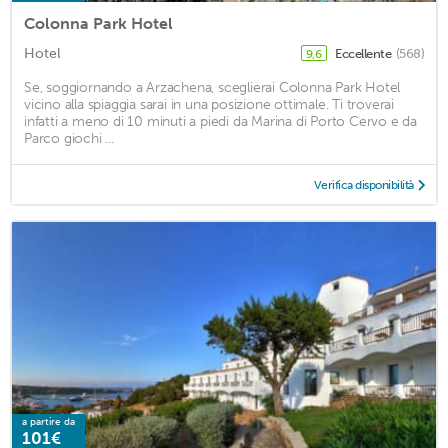
Colonna Park Hotel
Hotel
Eccellente
(568)
9,6
Se, soggiornando a Arzachena, sceglierai Colonna Park Hotel
vicino alla spiaggia sarai in una posizione ottimale. Ti troverai
infatti a meno di 10 minuti a piedi da Marina di Porto Cervo e da
Parco giochi ...
Verifica disponibilità
a partire da
101€