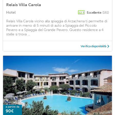
Relais Villa Carola
Hotel
Eccellente
(161)
12,3
Relais Villa Carola vicino alla spiaggia di Arzachena ti permette di
arrivare in meno di 5 minuti di auto a Spiaggia del Piccolo
Pevero e a Spiaggia del Grande Pevero. Questo residence a 4
stelle si trova ...
Verifica disponibilità
a partire da
90€