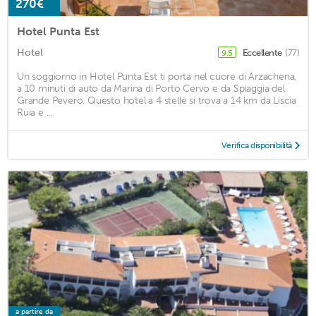
270€
Hotel Punta Est
Hotel
Eccellente
(77)
9,5
Un soggiorno in Hotel Punta Est ti porta nel cuore di Arzachena,
a 10 minuti di auto da Marina di Porto Cervo e da Spiaggia del
Grande Pevero. Questo hotel a 4 stelle si trova a 14 km da Liscia
Ruia e ...
Verifica disponibilità
a partire da