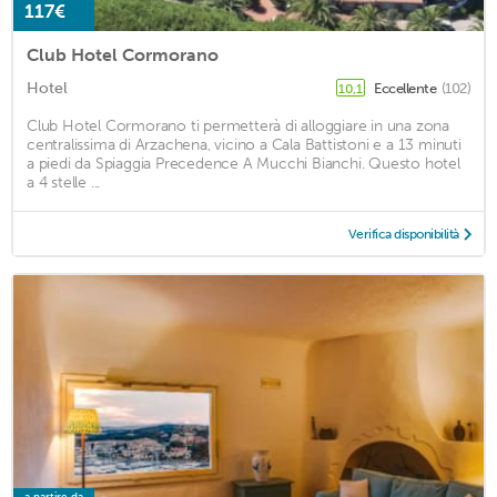
117€
Club Hotel Cormorano
Hotel
Eccellente
(102)
10,1
Club Hotel Cormorano ti permetterà di alloggiare in una zona
centralissima di Arzachena, vicino a Cala Battistoni e a 13 minuti
a piedi da Spiaggia Precedence A Mucchi Bianchi. Questo hotel
a 4 stelle ...
Verifica disponibilità
a partire da