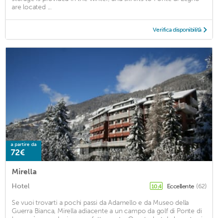
are located ...
Verifica disponibilità
a partire da
72€
Mirella
Hotel
Eccellente
(62)
10,4
Se vuoi trovarti a pochi passi da Adamello e da Museo della
Guerra Bianca, Mirella adiacente a un campo da golf di Ponte di