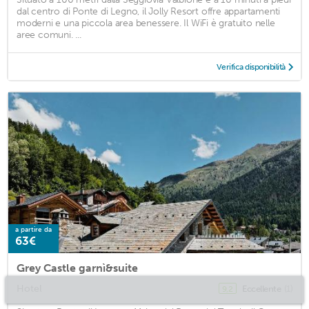
dal centro di Ponte di Legno, il Jolly Resort offre appartamenti
moderni e una piccola area benessere. Il WiFi è gratuito nelle
aree comuni. ...
Verifica disponibilità
a partire da
63€
Grey Castle garnì&suite
Hotel
Eccellente
(1)
9,2