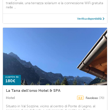
tradizionale, una terrazza solarium e la connessione WiFi gratuita
nelle ...
Verifica disponibilità
a partire da
180€
La Tana dell'orso Hotel & SPA
Hotel
Favoloso
(70)
8,8
Situato in Val Sozzine, vicino al centro di Ponte di Legno, al