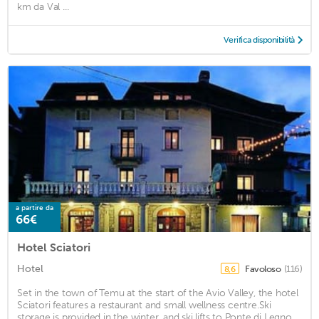
km da Val ...
Verifica disponibilità
a partire da
66€
Hotel Sciatori
Hotel
Favoloso
(116)
8,6
Set in the town of Temu at the start of the Avio Valley, the hotel
Sciatori features a restaurant and small wellness centre.Ski
storage is provided in the winter, and ski lifts to Ponte di Legno