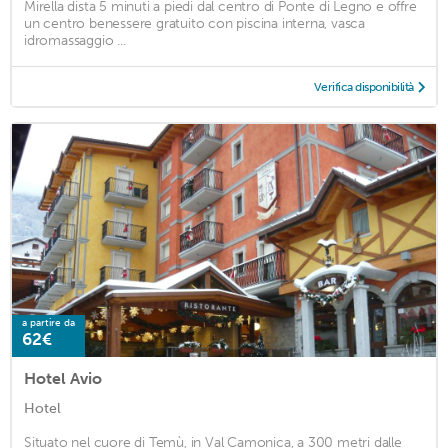
Mirella dista 5 minuti a piedi dal centro di Ponte di Legno e offre
un centro benessere gratuito con piscina interna, vasca
idromassaggio ...
Verifica disponibilità
a partire da
62€
Hotel Avio
Hotel
Situato nel cuore di Temù, in Val Camonica, a 300 metri dalle