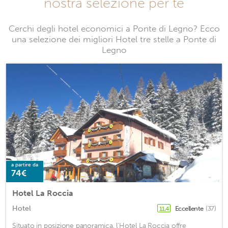
nostra selezione per te
Cerchi degli hotel economici a Ponte di Legno? Ecco
una selezione dei migliori Hotel tre stelle a Ponte di
Legno
a partire da
74€
Hotel La Roccia
Hotel
Eccellente
(37)
11,4
Situato in posizione panoramica, l'Hotel La Roccia offre