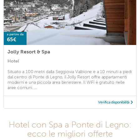
a partire da
65€
Jolly Resort & Spa
Hotel
Situato a 100 metri dalla Seggiovia Valbione e a 10 minuti a piedi
dal centro di Ponte di Legno, il Jolly Resort offre appartamenti
moderni e una piccola area benessere. Il WiFi è gratuito nelle
aree comuni. ...
Verifica disponibilità
Hotel con Spa a Ponte di Legno:
ecco le migliori offerte