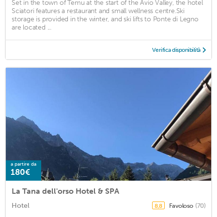
Set in the town of Temu at the start of the Avio Valley, the hotel
Sciatori features a restaurant and small wellness centre.Ski
storage is provided in the winter, and ski lifts to Ponte di Legno
are located ...
Verifica disponibilità
a partire da
180€
La Tana dell'orso Hotel & SPA
Hotel
Favoloso
(70)
8,8