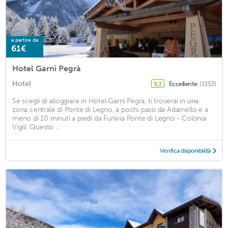
a partire da
61€
Hotel Garnì Pegrà
Hotel
Eccellente
(1353)
9,3
Se scegli di alloggiare in Hotel Garnì Pegrà, ti troverai in una
zona centrale di Ponte di Legno, a pochi passi da Adamello e a
meno di 10 minuti a piedi da Funivia Ponte di Legno - Colonia
Vigili. Questo ...
Verifica disponibilità