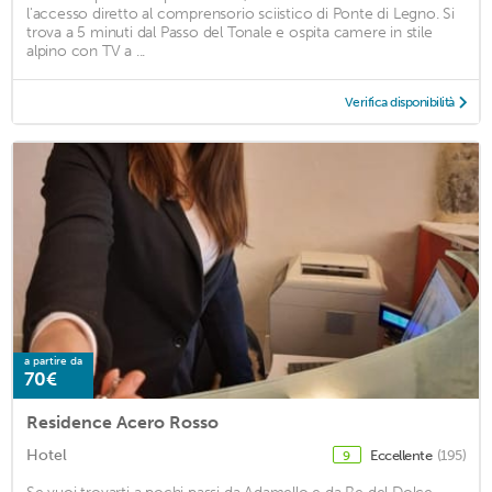
l'accesso diretto al comprensorio sciistico di Ponte di Legno. Si
trova a 5 minuti dal Passo del Tonale e ospita camere in stile
alpino con TV a ...
Verifica disponibilità
a partire da
70€
Residence Acero Rosso
Hotel
Eccellente
(195)
9