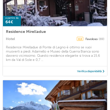
a partire da
64€
Residence Mirelladue
Hotel
Favoloso
(69)
8,8
Residence Mirelladue di Ponte di Legno è ottimo se vuoi
muoverti a piedi. Adamello e Museo della Guerra Bianca sono
davvero vicinissimo. Questo residence elegante si trova a 15,6
km da Val di Sole e 0,7 ...
Verifica disponibilità