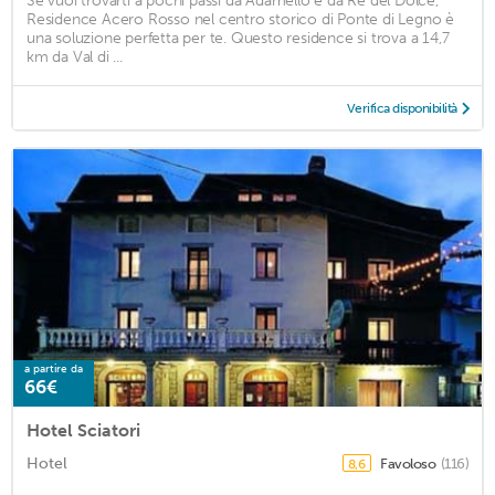
Se vuoi trovarti a pochi passi da Adamello e da Re del Dolce,
Residence Acero Rosso nel centro storico di Ponte di Legno è
una soluzione perfetta per te. Questo residence si trova a 14,7
km da Val di ...
Verifica disponibilità
a partire da
66€
Hotel Sciatori
Hotel
Favoloso
(116)
8,6