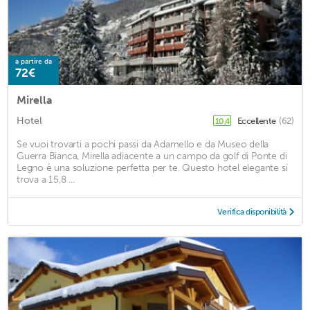
a partire da
72€
Mirella
Hotel
Eccellente
(62)
10,4
Se vuoi trovarti a pochi passi da Adamello e da Museo della
Guerra Bianca, Mirella adiacente a un campo da golf di Ponte di
Legno è una soluzione perfetta per te. Questo hotel elegante si
trova a 15,8 ...
Verifica disponibilità