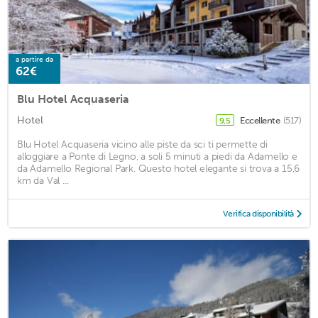
a partire da
62€
Blu Hotel Acquaseria
Hotel
Eccellente
(517)
9,5
Blu Hotel Acquaseria vicino alle piste da sci ti permette di
alloggiare a Ponte di Legno, a soli 5 minuti a piedi da Adamello e
da Adamello Regional Park. Questo hotel elegante si trova a 15,6
km da Val ...
Verifica disponibilità