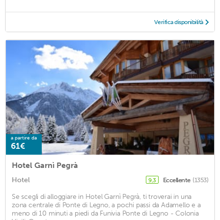
Verifica disponibilità
a partire da
61€
Hotel Garnì Pegrà
Hotel
Eccellente
(1353)
9,3
Se scegli di alloggiare in Hotel Garnì Pegrà, ti troverai in una
zona centrale di Ponte di Legno, a pochi passi da Adamello e a
meno di 10 minuti a piedi da Funivia Ponte di Legno - Colonia