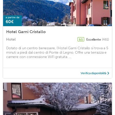
a partire da
60€
Hotel Garni Cristallo
Hotel
Eccellente
(461)
9,5
Dotato di un centro benessere, l'Hotel Garni Cristallo si trova a 5
minuti a piedi dal centro di Ponte di Legno. Offre una terrazza e
camere con connessione WiFi gratuita. ...
Verifica disponibilità