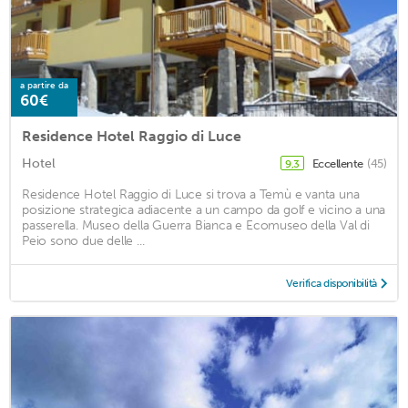
a partire da
60€
Residence Hotel Raggio di Luce
Hotel
Eccellente
(45)
9,3
Residence Hotel Raggio di Luce si trova a Temù e vanta una
posizione strategica adiacente a un campo da golf e vicino a una
passerella. Museo della Guerra Bianca e Ecomuseo della Val di
Peio sono due delle ...
Verifica disponibilità