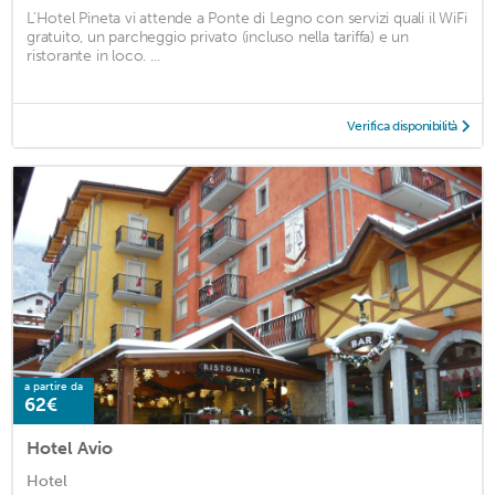
L'Hotel Pineta vi attende a Ponte di Legno con servizi quali il WiFi
gratuito, un parcheggio privato (incluso nella tariffa) e un
ristorante in loco. ...
Verifica disponibilità
a partire da
62€
Hotel Avio
Hotel