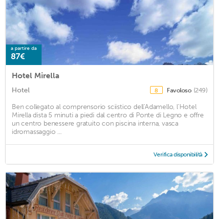
a partire da
87€
Hotel Mirella
Hotel
Favoloso
(249)
8
Ben collegato al comprensorio sciistico dell'Adamello, l'Hotel
Mirella dista 5 minuti a piedi dal centro di Ponte di Legno e offre
un centro benessere gratuito con piscina interna, vasca
idromassaggio ...
Verifica disponibilità