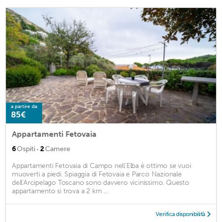
a partire da
85€
Appartamenti Fetovaia
·
6
Ospiti
2
Camere
Appartamenti Fetovaia di Campo nell'Elba è ottimo se vuoi
muoverti a piedi. Spiaggia di Fetovaia e Parco Nazionale
dell'Arcipelago Toscano sono davvero vicinissimo. Questo
appartamento si trova a 2 km ...
Verifica disponibilità