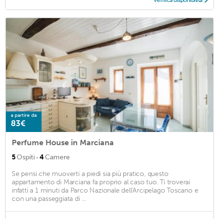
a partire da
83€
Perfume House in Marciana
·
5
Ospiti
4
Camere
Se pensi che muoverti a piedi sia più pratico, questo
appartamento di Marciana fa proprio al caso tuo. Ti troverai
infatti a 1 minuti da Parco Nazionale dell'Arcipelago Toscano e
con una passeggiata di ...