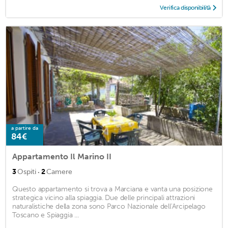
Verifica disponibilità
a partire da
84€
Appartamento Il Marino II
·
3
Ospiti
2
Camere
Questo appartamento si trova a Marciana e vanta una posizione
strategica vicino alla spiaggia. Due delle principali attrazioni
naturalistiche della zona sono Parco Nazionale dell'Arcipelago
Toscano e Spiaggia ...