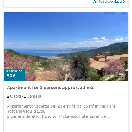
Verifica disponibilità
a partire da
50€
Apartment for 2 persons approx. 33 m2
·
2
Ospiti
1
Camera
Appartamento vacanza per 2 Persone ca. 33 m² in Marciana,
Toscana (Isola d'Elba)
1 Camera da letto, 1 Bagno, TV, Lavastoviglie, Lavatrice ...