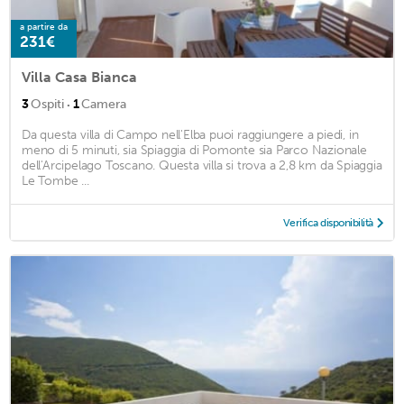
a partire da
231€
Villa Casa Bianca
·
3
Ospiti
1
Camera
Da questa villa di Campo nell'Elba puoi raggiungere a piedi, in
meno di 5 minuti, sia Spiaggia di Pomonte sia Parco Nazionale
dell'Arcipelago Toscano. Questa villa si trova a 2,8 km da Spiaggia
Le Tombe ...
Verifica disponibilità