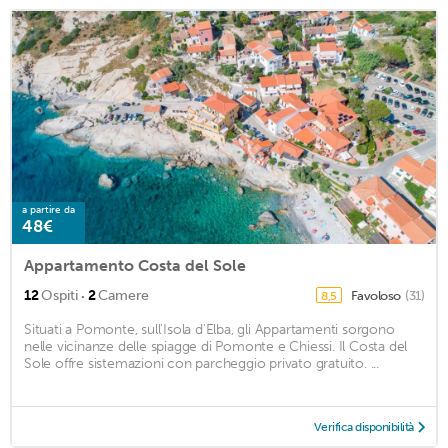
a partire da
48€
Appartamento Costa del Sole
·
12
Ospiti
2
Camere
Favoloso
(31)
8,5
Situati a Pomonte, sull'Isola d'Elba, gli Appartamenti sorgono
nelle vicinanze delle spiagge di Pomonte e Chiessi. Il Costa del
Sole offre sistemazioni con parcheggio privato gratuito. ...
Verifica disponibilità