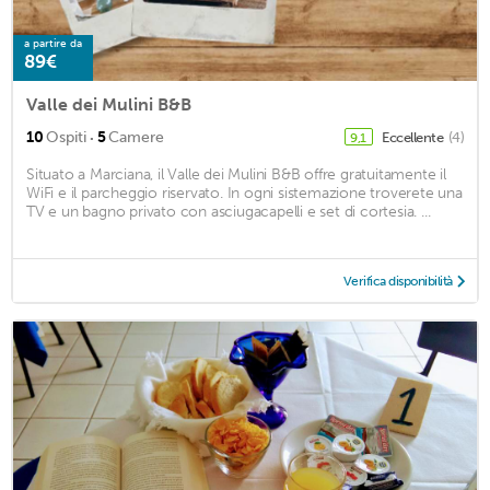
a partire da
89€
Valle dei Mulini B&B
·
10
Ospiti
5
Camere
Eccellente
(4)
9,1
Situato a Marciana, il Valle dei Mulini B&B offre gratuitamente il
WiFi e il parcheggio riservato. In ogni sistemazione troverete una
TV e un bagno privato con asciugacapelli e set di cortesia. ...
Verifica disponibilità