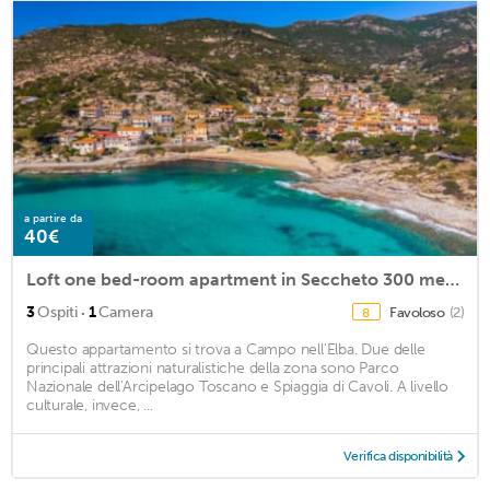
a partire da
40€
Loft one bed-room apartment in Seccheto 300 meters from the sea
·
3
Ospiti
1
Camera
Favoloso
(2)
8
Questo appartamento si trova a Campo nell'Elba. Due delle
principali attrazioni naturalistiche della zona sono Parco
Nazionale dell'Arcipelago Toscano e Spiaggia di Cavoli. A livello
culturale, invece, ...
Verifica disponibilità