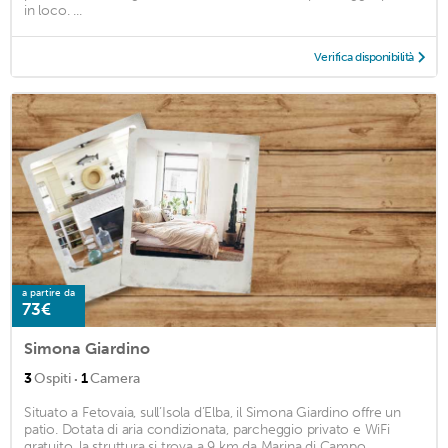
in loco. ...
Verifica disponibilità
a partire da
73€
Simona Giardino
·
3
Ospiti
1
Camera
Situato a Fetovaia, sull’Isola d’Elba, il Simona Giardino offre un
patio. Dotata di aria condizionata, parcheggio privato e WiFi
gratuito, la struttura si trova a 9 km da Marina di Campo. ...