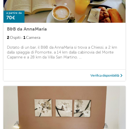
a partire da
70€
B&B da AnnaMaria
·
2
Ospiti
1
Camera
Dotato di un bar, il B&B da AnnaMaria si trova a Chiessi, a 2 km
dalla spiaggia di Pomonte, a 14 km dalla cabinovia del Monte
Capanne e a 28 km da Villa San Martino. ...
Verifica disponibilità