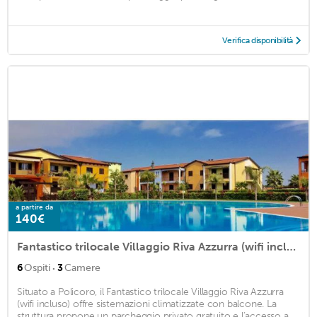
Verifica disponibilità
a partire da
140€
Fantastico trilocale Villaggio Riva Azzurra (wifi incluso)
·
6
Ospiti
3
Camere
Situato a Policoro, il Fantastico trilocale Villaggio Riva Azzurra
(wifi incluso) offre sistemazioni climatizzate con balcone. La
struttura propone un parcheggio privato gratuito e l’accesso a