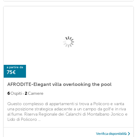
a partire da
75€
AFRODITE-Elegant villa overlooking the pool
·
6
Ospiti
2
Camere
Questo complesso di appartamenti si trova a Policoro e vanta
una posizione strategica adiacente a un campo da golf e in riva
al fiume. Riserva Regionale dei Calanchi di Montalbano Jonico e
Lido di Policoro ...
Verifica disponibilità