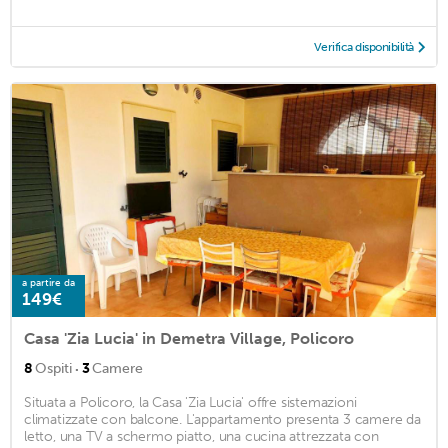
Verifica disponibilità
a partire da
149€
Casa 'Zia Lucia' in Demetra Village, Policoro
·
8
Ospiti
3
Camere
Situata a Policoro, la Casa 'Zia Lucia' offre sistemazioni
climatizzate con balcone. L'appartamento presenta 3 camere da
letto, una TV a schermo piatto, una cucina attrezzata con