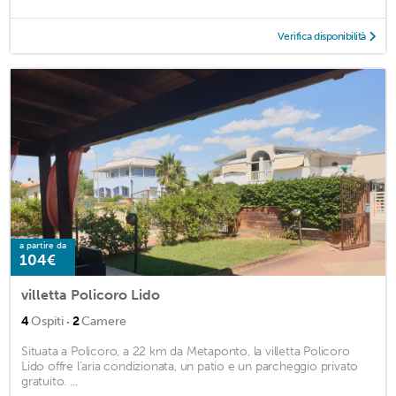
Verifica disponibilità
a partire da
104€
villetta Policoro Lido
·
4
Ospiti
2
Camere
Situata a Policoro, a 22 km da Metaponto, la villetta Policoro
Lido offre l’aria condizionata, un patio e un parcheggio privato
gratuito. ...