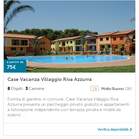
a partire da
75€
Case Vacanza Villaggio Riva Azzurra
·
8
Ospiti
3
Camere
Molto Buono
(26)
7,9
Fornita di giardino in comune, Case Vacanza Villaggio Riva
Azzurra presenta un parcheggio privato gratuito e appartamenti
a ristorazione indipendente con terrazza privata e mobili da
esterni. ...
Verifica disponibilità