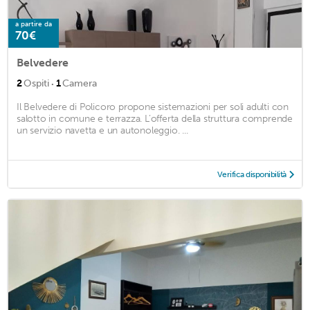
a partire da
70€
Belvedere
·
2
Ospiti
1
Camera
Il Belvedere di Policoro propone sistemazioni per soli adulti con
salotto in comune e terrazza. L’offerta della struttura comprende
un servizio navetta e un autonoleggio. ...
Verifica disponibilità