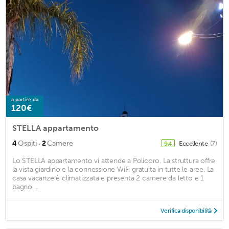
a partire da
120€
STELLA appartamento
·
4
Ospiti
2
Camere
Eccellente
(7)
9,4
Lo STELLA appartamento vi attende a Policoro. La struttura offre
la vista giardino e la connessione WiFi gratuita in tutte le aree. La
casa vacanze è climatizzata e presenta 2 camere da letto e 1
bagno ...
Verifica disponibilità