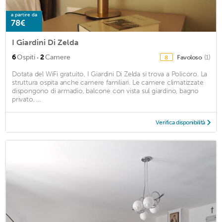
a partire da
78€
I Giardini Di Zelda
·
6
Ospiti
2
Camere
Favoloso
(1)
8
Dotata del WiFi gratuito, I Giardini Di Zelda si trova a Policoro. La
struttura ospita anche camere familiari. Le camere climatizzate
dispongono di armadio, balcone con vista sul giardino, bagno
privato, ...
Verifica disponibilità