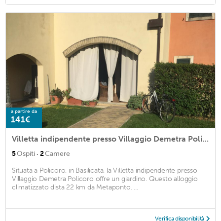
a partire da
141€
Villetta indipendente presso Villaggio Demetra Policoro
·
5
Ospiti
2
Camere
Situata a Policoro, in Basilicata, la Villetta indipendente presso
Villaggio Demetra Policoro offre un giardino. Questo alloggio
climatizzato dista 22 km da Metaponto. ...
Verifica disponibilità