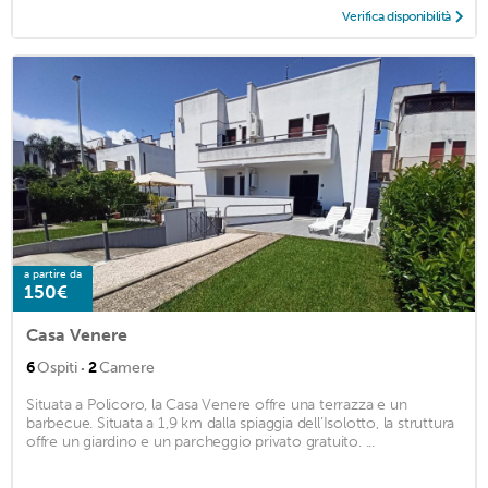
Verifica disponibilità
a partire da
150€
Casa Venere
·
6
Ospiti
2
Camere
Situata a Policoro, la Casa Venere offre una terrazza e un
barbecue. Situata a 1,9 km dalla spiaggia dell’Isolotto, la struttura
offre un giardino e un parcheggio privato gratuito. ...