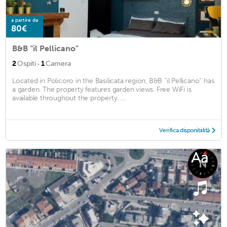
a partire da
80€
B&B “il Pellicano”
·
2
Ospiti
1
Camera
Located in Policoro in the Basilicata region, B&B “il Pellicano” has
a garden. The property features garden views. Free WiFi is
available throughout the property. ...
Verifica disponibilità