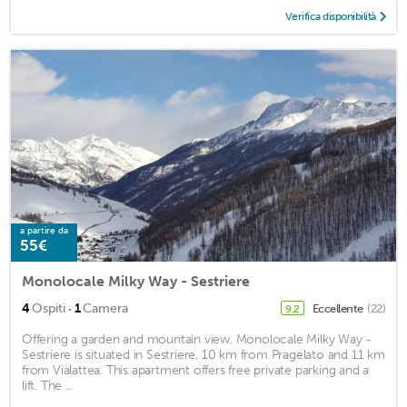
Verifica disponibilità
a partire da
55€
Monolocale Milky Way - Sestriere
·
4
Ospiti
1
Camera
Eccellente
(22)
9,2
Offering a garden and mountain view, Monolocale Milky Way -
Sestriere is situated in Sestriere, 10 km from Pragelato and 11 km
from Vialattea. This apartment offers free private parking and a
lift. The ...