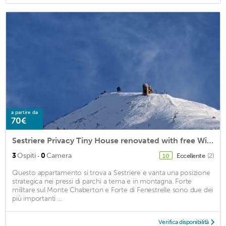
a partire da
70€
Sestriere Privacy Tiny House renovated with free Wi-fi
·
3
Ospiti
0
Camera
Eccellente
(2)
10
Questo appartamento si trova a Sestriere e vanta una posizione
strategica nei pressi di parchi a tema e in montagna. Forte
militare sul Monte Chaberton e Forte di Fenestrelle sono due dei
più importanti ...
Verifica disponibilità