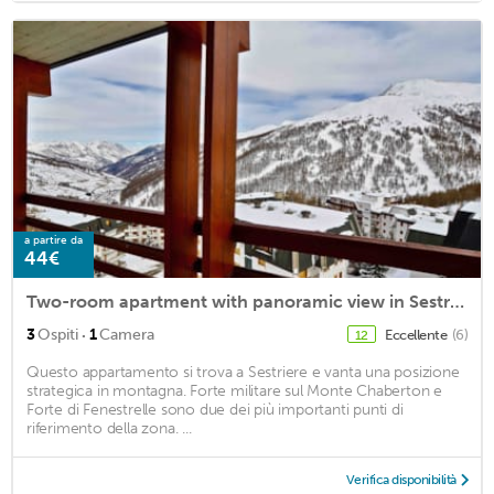
a partire da
44€
Two-room apartment with panoramic view in Sestriere
·
3
Ospiti
1
Camera
Eccellente
(6)
12
Questo appartamento si trova a Sestriere e vanta una posizione
strategica in montagna. Forte militare sul Monte Chaberton e
Forte di Fenestrelle sono due dei più importanti punti di
riferimento della zona. ...
Verifica disponibilità