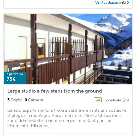
Verifica disponibilità
a partire da
75€
Large studio a few steps from the ground
·
3
Ospiti
0
Camera
Eccellente
(23)
9,4
Questo appartamento si trova a Sestriere e vanta una posizione
strategica in montagna. Forte militare sul Monte Chaberton e
Forte di Fenestrelle sono due dei più importanti punti di
riferimento della zona, ...