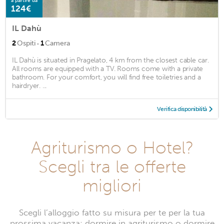
a partire da
124€
IL Dahù
·
2
Ospiti
1
Camera
IL Dahù is situated in Pragelato, 4 km from the closest cable car.
All rooms are equipped with a TV. Rooms come with a private
bathroom. For your comfort, you will find free toiletries and a
hairdryer. ...
Verifica disponibilità
Agriturismo o Hotel?
Scegli tra le offerte
migliori
Scegli l’alloggio fatto su misura per te per la tua
prossima vacanza: dormire in agriturismo o dormire