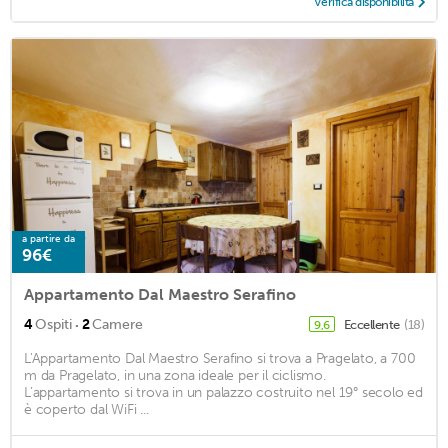
Verifica disponibilità
a partire da
96€
Appartamento Dal Maestro Serafino
·
4
Ospiti
2
Camere
Eccellente
(18)
9,6
L'Appartamento Dal Maestro Serafino si trova a Pragelato, a 700
m da Pragelato, in una zona ideale per il ciclismo.
L’appartamento si trova in un palazzo costruito nel 19° secolo ed
è coperto dal WiFi ...