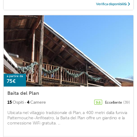
Verifica disponibilità
a partire da
75€
Baita del Plan
·
15
Ospiti
4
Camere
Eccellente
(39)
9,6
Ubicata nel villaggio tradizionale di Plan, a 400 metri dalla funivia
Pattemouche-Anfiteatro, la Baita del Plan offre un giardino e la
connessione WiFi gratuita. ...