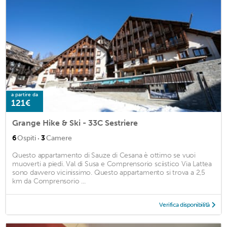
a partire da
121€
Grange Hike & Ski - 33C Sestriere
·
6
Ospiti
3
Camere
Questo appartamento di Sauze di Cesana è ottimo se vuoi
muoverti a piedi. Val di Susa e Comprensorio sciistico Via Lattea
sono davvero vicinissimo. Questo appartamento si trova a 2,5
km da Comprensorio ...
Verifica disponibilità