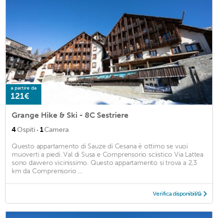
a partire da
121€
Grange Hike & Ski - 8C Sestriere
·
4
Ospiti
1
Camera
Questo appartamento di Sauze di Cesana è ottimo se vuoi
muoverti a piedi. Val di Susa e Comprensorio sciistico Via Lattea
sono davvero vicinissimo. Questo appartamento si trova a 2,3
km da Comprensorio ...
Verifica disponibilità