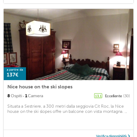
a partire da
137€
Nice house on the ski slopes
·
8
Ospiti
1
Camera
Eccellente
(30)
13,1
Situata a Sestriere, a 300 metri dalla seggiovia Cit Roc, la Nice
house on the ski slopes offre un balcone con vista montagna. ...
Verifica disponibilità