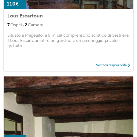
110€
Lous Escartoun
·
7
Ospiti
2
Camere
Situato a Pragelato, a 5 m dal comprensorio sciistico di Sestriere,
il Lous Escartoun offre un giardino e un parcheggio privato
gratuito. ...
Verifica disponibilità