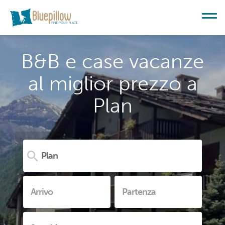
B&B e case vacanze
al miglior prezzo a
Plan