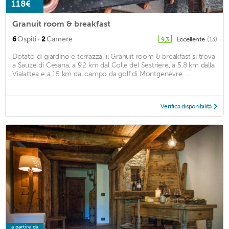
118€
Granuit room & breakfast
·
6
Ospiti
2
Camere
Eccellente
(13)
9,3
Dotato di giardino e terrazza, il Granuit room & breakfast si trova
a Sauze di Cesana, a 9,2 km dal Colle del Sestriere, a 5,8 km dalla
Vialattea e a 15 km dal campo da golf di Montgenèvre. ...
Verifica disponibilità
a partire da