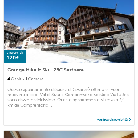
a partire da
120€
Grange Hike & Ski - 25C Sestriere
·
4
Ospiti
1
Camera
Questo appartamento di Sauze di Cesana è ottimo se vuoi
muoverti a piedi. Val di Susa e Comprensorio sciistico Via Lattea
sono davvero vicinissimo. Questo appartamento si trova a 2,4
km da Comprensorio ...
Verifica disponibilità