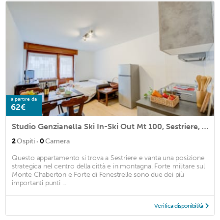
a partire da
62€
Studio Genzianella Ski In-Ski Out Mt 100, Sestriere, Italy
·
2
Ospiti
0
Camera
Questo appartamento si trova a Sestriere e vanta una posizione
strategica nel centro della città e in montagna. Forte militare sul
Monte Chaberton e Forte di Fenestrelle sono due dei più
importanti punti ...
Verifica disponibilità