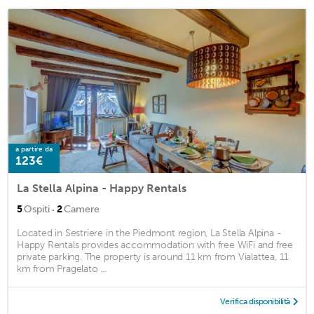
a partire da
123€
La Stella Alpina - Happy Rentals
·
5
Ospiti
2
Camere
Located in Sestriere in the Piedmont region, La Stella Alpina -
Happy Rentals provides accommodation with free WiFi and free
private parking. The property is around 11 km from Vialattea, 11
km from Pragelato ...
Verifica disponibilità