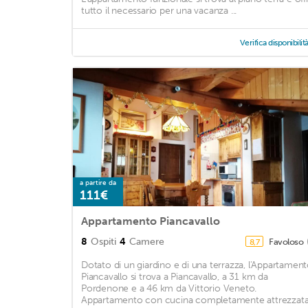
tutto il necessario per una vacanza ...
Verifica disponibilit
a partire da
111€
Appartamento Piancavallo
8
Ospiti
4
Camere
Favoloso
8,7
Dotato di un giardino e di una terrazza, l'Appartamen
Piancavallo si trova a Piancavallo, a 31 km da
Pordenone e a 46 km da Vittorio Veneto.
Appartamento con cucina completamente attrezzat