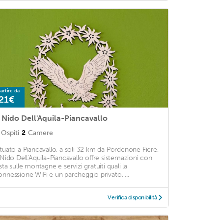
artire da
21€
l Nido Dell'Aquila-Piancavallo
Ospiti
2
Camere
ituato a Piancavallo, a soli 32 km da Pordenone Fiere,
l Nido Dell'Aquila-Piancavallo offre sistemazioni con
sta sulle montagne e servizi gratuiti quali la
onnessione WiFi e un parcheggio privato. ...
Verifica disponibilità