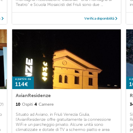
Teatro” e Scuola Mosaicisti del Friuli sono due ...
im
à
Verifica disponibilità
a partire da
a p
114€
1
AvianResidenze
R
10
Ospiti
4
Camere
3
(7)
to
Situato ad Aviano, in Friuli Venezia Giulia,
S
l'AvianResidenze offre gratuitamente la connessione
R
WiFi e un parcheggio privato. Alcune unità sono
g
a
climatizzate e dotate di TV a schermo piatto e area
pr