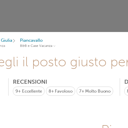
 Giulia
Piancavallo
nza
B&B e Case Vacanza
gli il posto giusto pe
RECENSIONI
D
9+
Eccellente
8+
Favoloso
7+
Molto Buono