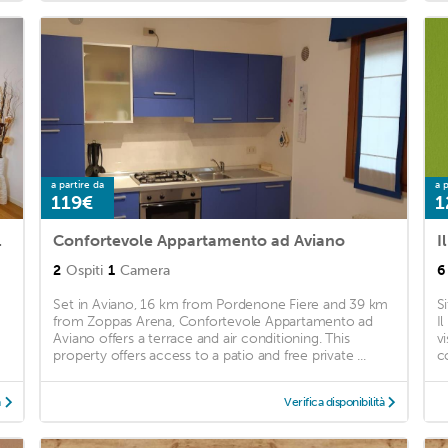
a partire da
a p
119€
1
NG WIFI
Confortevole Appartamento ad Aviano
I
2
Ospiti
1
Camera
6
Set in Aviano, 16 km from Pordenone Fiere and 39 km
S
from Zoppas Arena, Confortevole Appartamento ad
I
Aviano offers a terrace and air conditioning. This
vi
property offers access to a patio and free private ...
c
à
Verifica disponibilità