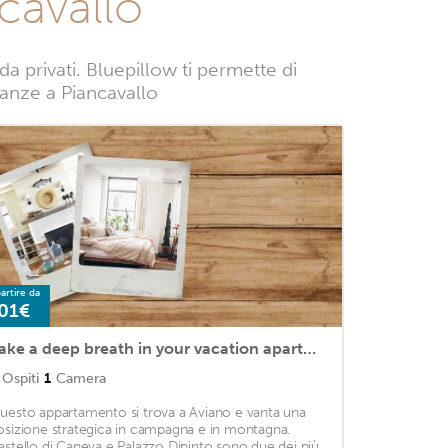
cavallo
 privati. Bluepillow ti permette di
acanze a Piancavallo
artire da
01€
Take a deep breath in your vacation apartment on the mountainside with a view of the summit.
Ospiti
1
Camera
uesto appartamento si trova a Aviano e vanta una
osizione strategica in campagna e in montagna.
astello di Caneva e Palazzo Dipinto sono due dei più