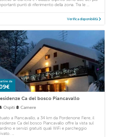
portanti punti di riferimento della zona. Tra le ...
Verifica disponibilità
artire da
09€
esidenze Ca del bosco Piancavallo
4
Ospiti
8
Camere
ituato a Piancavallo, a 34 km da Pordenone Fiere, il
esidenze Ca del bosco Piancavallo offre la vista sul
iardino e servizi gratuiti quali WiFi e parcheggio
ivato. ...