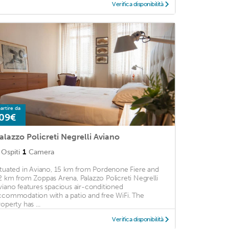
Verifica disponibilità
artire da
09€
alazzo Policreti Negrelli Aviano
Ospiti
1
Camera
ituated in Aviano, 15 km from Pordenone Fiere and
2 km from Zoppas Arena, Palazzo Policreti Negrelli
viano features spacious air-conditioned
ccommodation with a patio and free WiFi. The
operty has ...
Verifica disponibilità