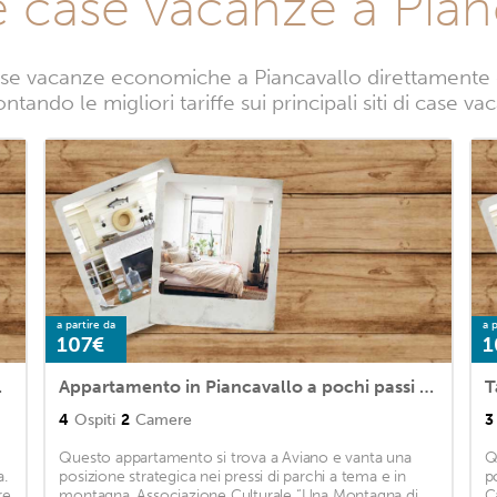
e case vacanze a Pian
se vacanze economiche a Piancavallo direttamente da
ntando le migliori tariffe sui principali siti di case v
a partire da
a p
107€
1
1 Bedrooms
Appartamento in Piancavallo a pochi passi dagli impianti sportivi
4
Ospiti
2
Camere
3
Questo appartamento si trova a Aviano e vanta una
Q
a.
posizione strategica nei pressi di parchi a tema e in
p
re
montagna. Associazione Culturale “Una Montagna di
C