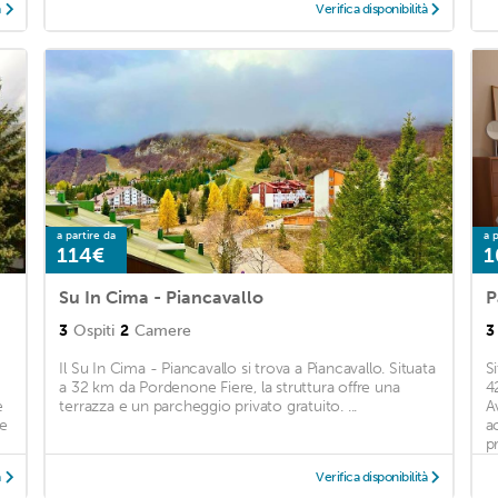
à
Verifica disponibilità
a partire da
a p
114€
1
Su In Cima - Piancavallo
P
3
Ospiti
2
Camere
3
Il Su In Cima - Piancavallo si trova a Piancavallo. Situata
S
a 32 km da Pordenone Fiere, la struttura offre una
4
e
terrazza e un parcheggio privato gratuito. ...
A
ge
a
pr
à
Verifica disponibilità