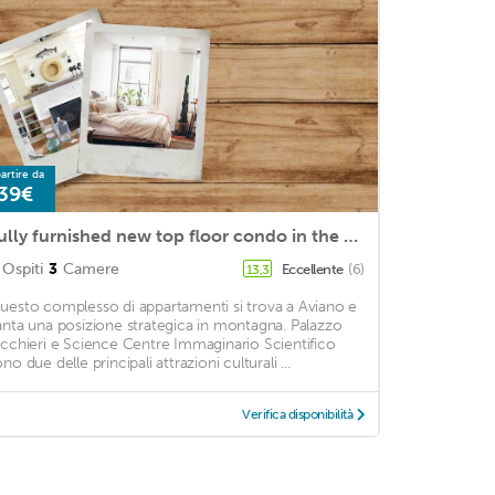
artire da
39€
Fully furnished new top floor condo in the center of charming Aviano w/ terrace.
Ospiti
3
Camere
Eccellente
(6)
13,3
uesto complesso di appartamenti si trova a Aviano e
anta una posizione strategica in montagna. Palazzo
icchieri e Science Centre Immaginario Scientifico
no due delle principali attrazioni culturali ...
Verifica disponibilità