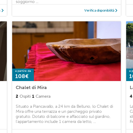
soggiorno ...
à
Verifica disponibilità
a partire da
a p
108€
1
Chalet di Mira
L
2
Ospiti
1
Camera
4
Situato a Piancavallo, a 24 km da Belluno, lo Chalet di
L
Mira offre una terrazza e un parcheggio privato
C
gratuito. Dotato di balcone e affacciato sul giardino,
i
l’appartamento include 1 camera da letto, ...
Fi