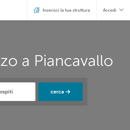
Inserisci la tua struttura
Accedi
zo a Piancavallo
cerca