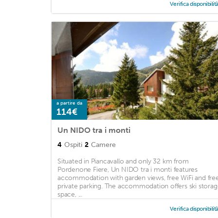
Verifica disponibilit
a partire da
114€
Un NIDO tra i monti
4
Ospiti
2
Camere
Situated in Piancavallo and only 32 km from
Pordenone Fiere, Un NIDO tra i monti features
accommodation with garden views, free WiFi and fre
private parking. The accommodation offers ski stora
space, ...
Verifica disponibilit