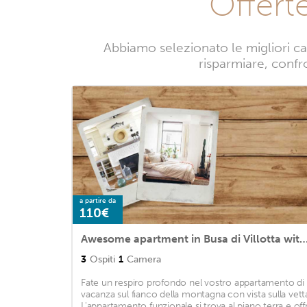
Offert
Abbiamo selezionato le migliori ca
risparmiare, confro
a partire da
110€
Awesome apartment in Busa di Villotta with WiFi and 
3
Ospiti
1
Camera
Fate un respiro profondo nel vostro appartamento di
vacanza sul fianco della montagna con vista sulla vett
L'appartamento funzionale si trova al piano terra e off