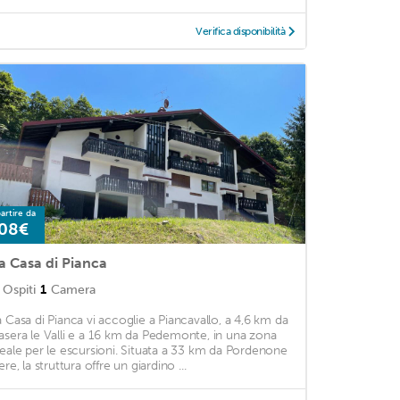
Verifica disponibilità
artire da
08€
a Casa di Pianca
Ospiti
1
Camera
a Casa di Pianca vi accoglie a Piancavallo, a 4,6 km da
asera le Valli e a 16 km da Pedemonte, in una zona
deale per le escursioni. Situata a 33 km da Pordenone
ere, la struttura offre un giardino ...