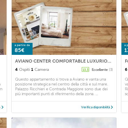
a partire da
a p
85€
1
AVIANO CENTER COMFORTABLE LUXURIOUS FREE PARKING WIFI
4
Ospiti
1
Camera
6
Eccellente
(3)
13,3
Questo appartamento si trova a Aviano e vanta una
Q
a
posizione strategica nel centro della città e sul mare.
v
km
Palazzo Ricchieri e Contrada Maggiore sono due dei
R
più importanti punti di riferimento della zona. ...
so
à
Verifica disponibilità