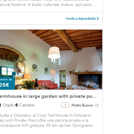
atural Reserve. A livello culturale, invece, spiccano ...
Verifica disponibilità
artire da
26€
Farmhouse in large garden with private pool on the hills of Pisa
2
Ospiti
6
Camere
Molto Buono
(2)
7
ituata a Ghizzano, la Cozy Farmhouse in Ghizzano
aly with Private Pool offre una piscina privata e la
onnessione WiFi gratuita. 30 km da San Gimignano. ...