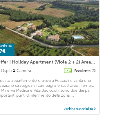
artire da
7€
Offer ! Holiday Apartment (Viola 2 + 2) Area Volterra, San Gimignano, Pisa
Ospiti
1
Camera
Eccellente
(3)
13,3
uesto appartamento si trova a Peccioli e vanta una
osizione strategica in campagna e sul litorale. Tempio
i Minerva Medica e Villa Baciocchi sono due dei più
mportanti punti di riferimento della zona. ...
Verifica disponibilità