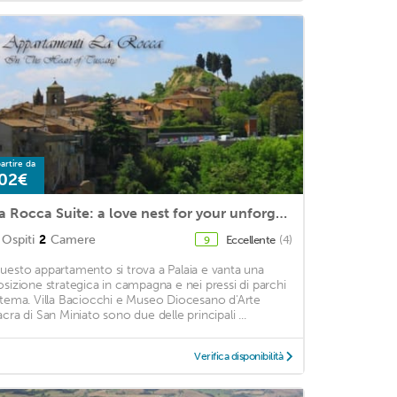
artire da
02€
La Rocca Suite: a love nest for your unforgettable vacation
Ospiti
2
Camere
Eccellente
(4)
9
uesto appartamento si trova a Palaia e vanta una
osizione strategica in campagna e nei pressi di parchi
 tema. Villa Baciocchi e Museo Diocesano d'Arte
acra di San Miniato sono due delle principali ...
Verifica disponibilità