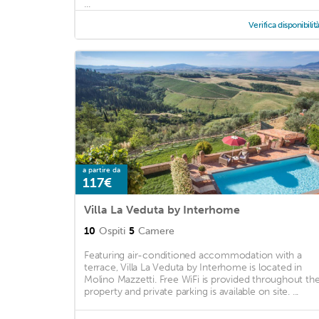
...
Verifica disponibilit
a partire da
117€
Villa La Veduta by Interhome
10
Ospiti
5
Camere
Featuring air-conditioned accommodation with a
terrace, Villa La Veduta by Interhome is located in
Molino Mazzetti. Free WiFi is provided throughout th
property and private parking is available on site. ...