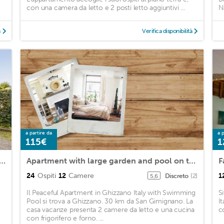
con una camera da letto e 2 posti letto aggiuntivi ...
N
à
Verifica disponibilità
a partire da
a p
115€
1
l apartment in Stibbiolo with WiFi and 2 Bedrooms
Apartment with large garden and pool on the hills of Pisa
24
Ospiti
12
Camere
1
Discreto
(2)
5,6
Il Peaceful Apartment in Ghizzano Italy with Swimming
S
Pool si trova a Ghizzano. 30 km da San Gimignano. La
It
casa vacanze presenta 2 camere da letto e una cucina
c
con frigorifero e forno. ...