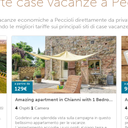
te case vacanze a Pe
acanze economiche a Peccioli direttamente da privati.
o le migliori tariffe sui principali siti di case vacanz
a partire da
a p
129€
9
Amazing apartment in Chianni with 1 Bedrooms and WiFi
4
Ospiti
1
Camera
4
55)
,
Godetevi una splendida vista sulla campagna in questo
Q
bellissimo appartamento per le vacanze.
p
L'appartamento accoglie i suoi ospiti al piano terra e,
B