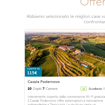
Offer
Abbiamo selezionato le migliori case v
confrontand
a partire da
115€
Casale Podernovo
20
Ospiti
7
Camere
Eccellente
(
10
Interamente coperto dalla connessione Wi-Fi gratuita
il Casale Podernovo offre sistemazioni a ristorazione
indipendente a Terricciola. La struttura vanta un