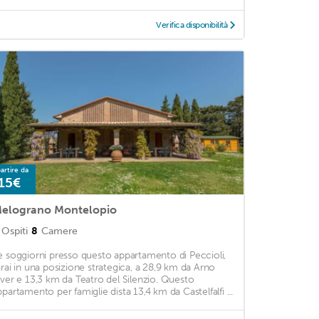
Verifica disponibilità
artire da
15€
elograno Montelopio
Ospiti
8
Camere
e soggiorni presso questo appartamento di Peccioli,
arai in una posizione strategica, a 28,9 km da Arno
iver e 13,3 km da Teatro del Silenzio. Questo
ppartamento per famiglie dista 13,4 km da Castelfalfi ...