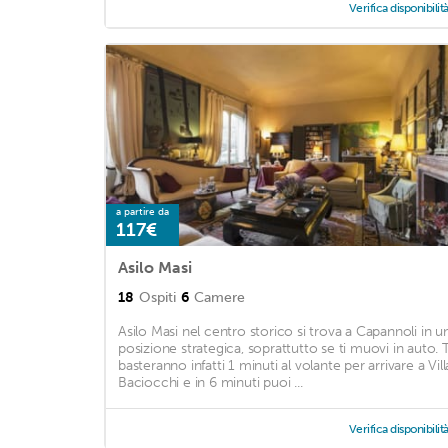
Verifica disponibilit
a partire da
117€
Asilo Masi
18
Ospiti
6
Camere
Asilo Masi nel centro storico si trova a Capannoli in u
posizione strategica, soprattutto se ti muovi in auto. T
basteranno infatti 1 minuti al volante per arrivare a Vill
Baciocchi e in 6 minuti puoi ...
Verifica disponibilit