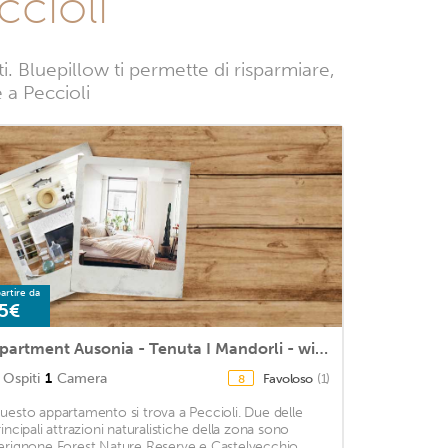
ccioli
 Bluepillow ti permette di risparmiare,
e a Peccioli
artire da
5€
Apartment Ausonia - Tenuta I Mandorli - with pool, in Tuscany
Ospiti
1
Camera
Favoloso
(1)
8
uesto appartamento si trova a Peccioli. Due delle
rincipali attrazioni naturalistiche della zona sono
erignone Forest Nature Reserve e Castelvecchio