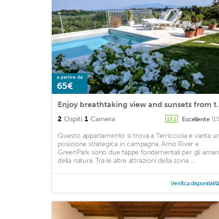
a partire da
65€
Enjoy breathtaking view and su
2
Ospiti
1
Camera
Eccellente
(1
13,1
Questo appartamento si trova a Terricciola e vanta u
posizione strategica in campagna. Arno River e
GreenPark sono due tappe fondamentali per gli aman
della natura. Tra le altre attrazioni della zona ...
Verifica disponibilit