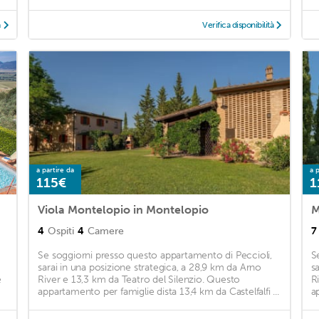
à
Verifica disponibilità
a partire da
a p
115€
1
Viola Montelopio in Montelopio
M
4
Ospiti
4
Camere
7
Se soggiorni presso questo appartamento di Peccioli,
S
sarai in una posizione strategica, a 28,9 km da Arno
s
e
River e 13,3 km da Teatro del Silenzio. Questo
R
appartamento per famiglie dista 13,4 km da Castelfalfi ...
a