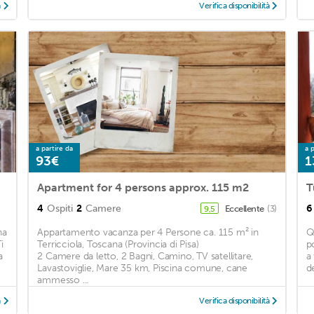
à
Verifica disponibilità
a partire da
a p
93€
1
Apartment for 4 persons approx. 115 m2
T
4
Ospiti
2
Camere
6
Eccellente
(3)
9,5
na
Appartamento vacanza per 4 Persone ca. 115 m² in
Q
i
Terricciola, Toscana (Provincia di Pisa)
p
a
2 Camere da letto, 2 Bagni, Camino, TV satellitare,
a
Lavastoviglie, Mare 35 km, Piscina comune, cane
d
ammesso ...
à
Verifica disponibilità