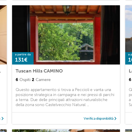
a partire da
a p
131€
1
an Gimignano, Pisa
Tuscan Hills CAMINO
6
Ospiti
2
Camere
6
Questo appartamento si trova a Peccioli e vanta una
Q
posizione strategica in campagna e nei pressi di parchi
p
a tema. Due delle principali attrazioni naturalistiche
a
della zona sono Castelvecchio Natural ...
S
à
Verifica disponibilità