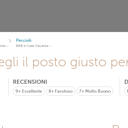
Peccioli
anza
B&B e Case Vacanza
gli il posto giusto pe
RECENSIONI
D
9+
Eccellente
8+
Favoloso
7+
Molto Buono