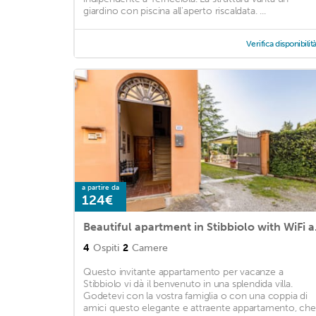
giardino con piscina all'aperto riscaldata. ...
Verifica disponibilit
a partire da
124€
Beautifu
4
Ospiti
2
Camere
Questo invitante appartamento per vacanze a
Stibbiolo vi dà il benvenuto in una splendida villa.
Godetevi con la vostra famiglia o con una coppia di
amici questo elegante e attraente appartamento, che