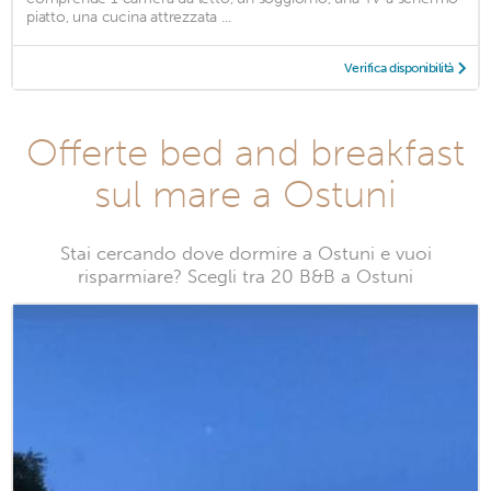
piatto, una cucina attrezzata ...
Verifica disponibilità
Offerte bed and breakfast
sul mare a Ostuni
Stai cercando dove dormire a Ostuni e vuoi
risparmiare? Scegli tra 20 B&B a Ostuni