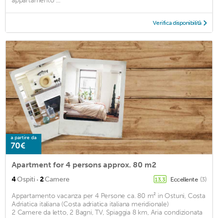
appartamento ...
Verifica disponibilità
a partire da
70€
Apartment for 4 persons approx. 80 m2
·
4
Ospiti
2
Camere
Eccellente
(3)
13,3
Appartamento vacanza per 4 Persone ca. 80 m² in Ostuni, Costa
Adriatica italiana (Costa adriatica italiana meridionale)
2 Camere da letto, 2 Bagni, TV, Spiaggia 8 km, Aria condizionata