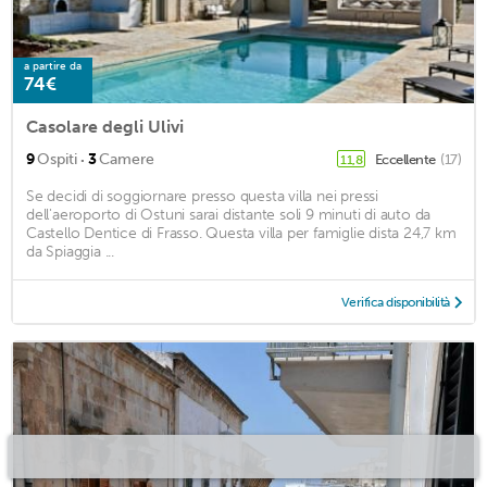
a partire da
74€
Casolare degli Ulivi
·
9
Ospiti
3
Camere
Eccellente
(17)
11,8
Se decidi di soggiornare presso questa villa nei pressi
dell'aeroporto di Ostuni sarai distante soli 9 minuti di auto da
Castello Dentice di Frasso. Questa villa per famiglie dista 24,7 km
da Spiaggia ...
Verifica disponibilità