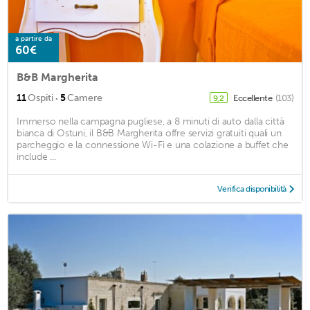
a partire da
60€
B&B Margherita
·
11
Ospiti
5
Camere
Eccellente
(103)
9,2
Immerso nella campagna pugliese, a 8 minuti di auto dalla città
bianca di Ostuni, il B&B Margherita offre servizi gratuiti quali un
parcheggio e la connessione Wi-Fi e una colazione a buffet che
include ...
Verifica disponibilità