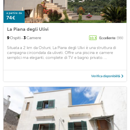
a partire da
74€
La Piana degli Ulivi
·
9
Ospiti
3
Camere
Eccellente
(99)
10,3
Situata a 2 km da Ostuni, La Piana degli Ulivi è una struttura di
campagna circondata da uliveti. Offre una piscina e camere
semplici ma eleganti, complete di TV e bagno privato. ...
Verifica disponibilità