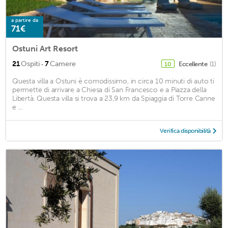
a partire da
71€
Ostuni Art Resort
·
21
Ospiti
7
Camere
Eccellente
(1)
10
Questa villa a Ostuni è comodissimo, in circa 10 minuti di auto ti
permette di arrivare a Chiesa di San Francesco e a Piazza della
Libertà. Questa villa si trova a 23,9 km da Spiaggia di Torre Canne
e ...
Verifica disponibilità