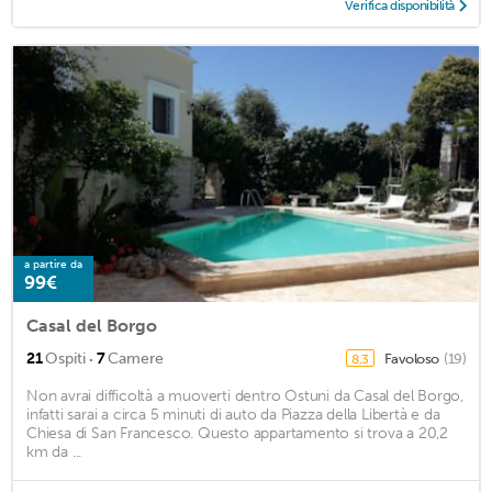
Verifica disponibilità
a partire da
99€
Casal del Borgo
·
21
Ospiti
7
Camere
Favoloso
(19)
8,3
Non avrai difficoltà a muoverti dentro Ostuni da Casal del Borgo,
infatti sarai a circa 5 minuti di auto da Piazza della Libertà e da
Chiesa di San Francesco. Questo appartamento si trova a 20,2
km da ...