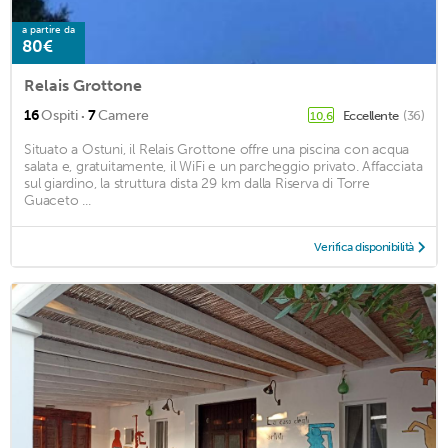
a partire da
80€
Relais Grottone
·
16
Ospiti
7
Camere
Eccellente
(36)
10,6
Situato a Ostuni, il Relais Grottone offre una piscina con acqua
salata e, gratuitamente, il WiFi e un parcheggio privato. Affacciata
sul giardino, la struttura dista 29 km dalla Riserva di Torre
Guaceto ...
Verifica disponibilità