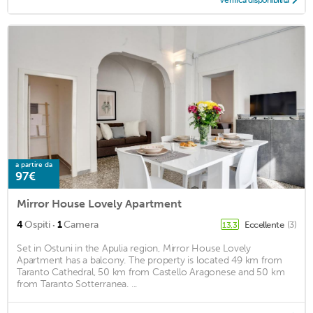
a partire da
97€
Mirror House Lovely Apartment
·
4
Ospiti
1
Camera
Eccellente
(3)
13,3
Set in Ostuni in the Apulia region, Mirror House Lovely
Apartment has a balcony. The property is located 49 km from
Taranto Cathedral, 50 km from Castello Aragonese and 50 km
from Taranto Sotterranea. ...