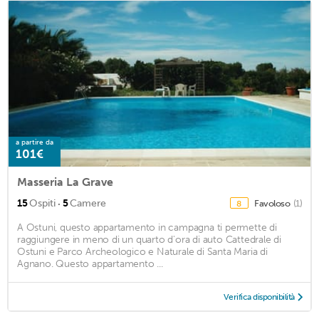
a partire da
101€
Masseria La Grave
·
15
Ospiti
5
Camere
Favoloso
(1)
8
A Ostuni, questo appartamento in campagna ti permette di
raggiungere in meno di un quarto d'ora di auto Cattedrale di
Ostuni e Parco Archeologico e Naturale di Santa Maria di
Agnano. Questo appartamento ...
Verifica disponibilità