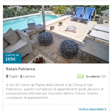
a partire da
105€
Relais Patriarca
·
3
Ospiti
1
Camera
Eccellente
(19)
10,9
A soli 10 minuti da Piazza della Libertà e da Chiesa di San
Francesco, questo complesso di appartamenti gode davvero di
una posizione ottimale per muoversi dentro Ostuni. Questo
complesso di appartamenti ...
Verifica disponibilità