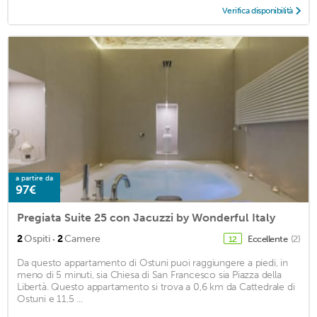
Verifica disponibilità
a partire da
97€
Pregiata Suite 25 con Jacuzzi by Wonderful Italy
·
2
Ospiti
2
Camere
Eccellente
(2)
12
Da questo appartamento di Ostuni puoi raggiungere a piedi, in
meno di 5 minuti, sia Chiesa di San Francesco sia Piazza della
Libertà. Questo appartamento si trova a 0,6 km da Cattedrale di
Ostuni e 11,5 ...