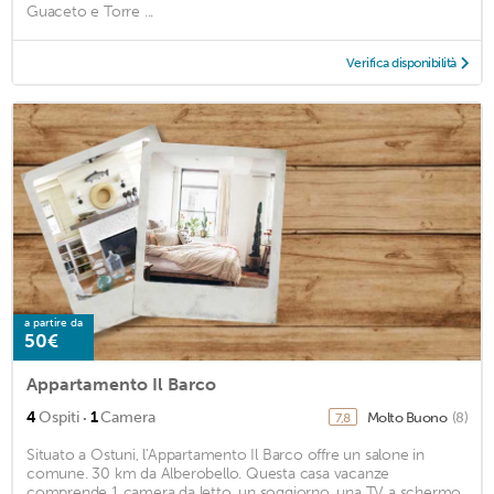
Guaceto e Torre ...
Verifica disponibilità
a partire da
50€
Appartamento Il Barco
·
4
Ospiti
1
Camera
Molto Buono
(8)
7,8
Situato a Ostuni, l'Appartamento Il Barco offre un salone in
comune. 30 km da Alberobello. Questa casa vacanze
comprende 1 camera da letto, un soggiorno, una TV a schermo