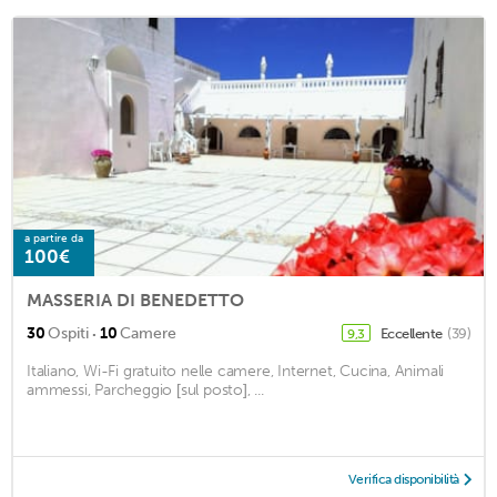
a partire da
100€
MASSERIA DI BENEDETTO
·
30
Ospiti
10
Camere
Eccellente
(39)
9,3
Italiano, Wi-Fi gratuito nelle camere, Internet, Cucina, Animali
ammessi, Parcheggio [sul posto], ...
Verifica disponibilità