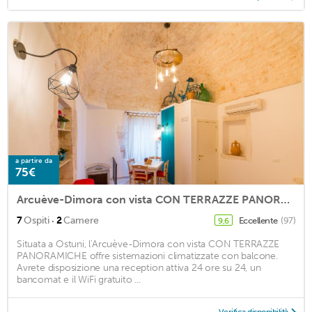
a partire da
75€
Arcuève-Dimora con vista CON TERRAZZE PANORAMICHE
·
7
Ospiti
2
Camere
Eccellente
(97)
9,6
Situata a Ostuni, l'Arcuève-Dimora con vista CON TERRAZZE
PANORAMICHE offre sistemazioni climatizzate con balcone.
Avrete disposizione una reception attiva 24 ore su 24, un
bancomat e il WiFi gratuito ...
Verifica disponibilità