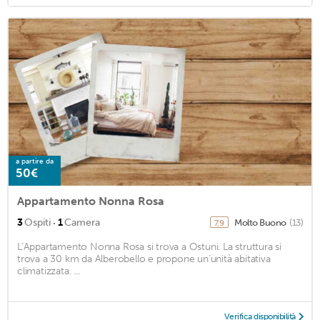
a partire da
50€
Appartamento Nonna Rosa
·
3
Ospiti
1
Camera
Molto Buono
(13)
7,9
L’Appartamento Nonna Rosa si trova a Ostuni. La struttura si
trova a 30 km da Alberobello e propone un’unità abitativa
climatizzata. ...
Verifica disponibilità