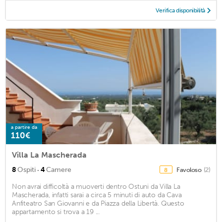
Verifica disponibilità
a partire da
110€
Villa La Mascherada
·
8
Ospiti
4
Camere
Favoloso
(2)
8
Non avrai difficoltà a muoverti dentro Ostuni da Villa La
Mascherada, infatti sarai a circa 5 minuti di auto da Cava
Anfiteatro San Giovanni e da Piazza della Libertà. Questo
appartamento si trova a 19 ...