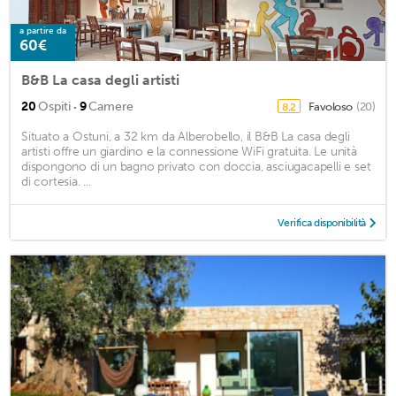
a partire da
60€
B&B La casa degli artisti
·
20
Ospiti
9
Camere
Favoloso
(20)
8,2
Situato a Ostuni, a 32 km da Alberobello, il B&B La casa degli
artisti offre un giardino e la connessione WiFi gratuita. Le unità
dispongono di un bagno privato con doccia, asciugacapelli e set
di cortesia. ...
Verifica disponibilità