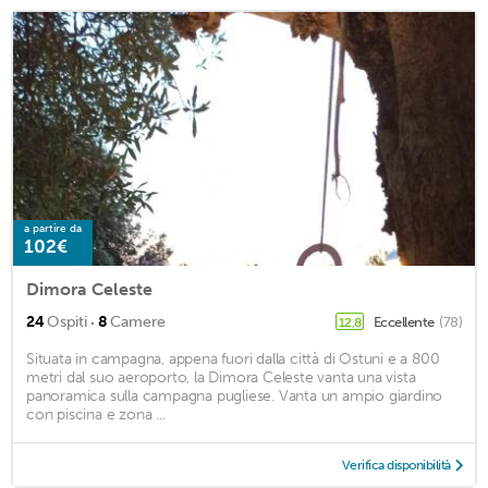
a partire da
102€
Dimora Celeste
·
24
Ospiti
8
Camere
Eccellente
(78)
12,8
Situata in campagna, appena fuori dalla città di Ostuni e a 800
metri dal suo aeroporto, la Dimora Celeste vanta una vista
panoramica sulla campagna pugliese. Vanta un ampio giardino
con piscina e zona ...
Verifica disponibilità