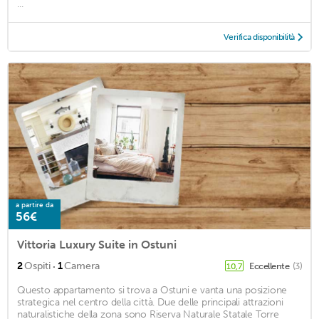
...
Verifica disponibilità
a partire da
56€
Vittoria Luxury Suite in Ostuni
·
2
Ospiti
1
Camera
Eccellente
(3)
10,7
Questo appartamento si trova a Ostuni e vanta una posizione
strategica nel centro della città. Due delle principali attrazioni
naturalistiche della zona sono Riserva Naturale Statale Torre