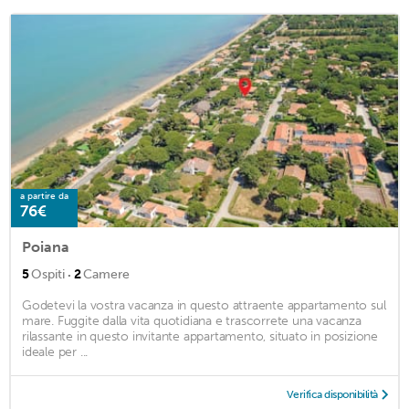
a partire da
76€
Poiana
·
5
Ospiti
2
Camere
Godetevi la vostra vacanza in questo attraente appartamento sul
mare. Fuggite dalla vita quotidiana e trascorrete una vacanza
rilassante in questo invitante appartamento, situato in posizione
ideale per ...
Verifica disponibilità