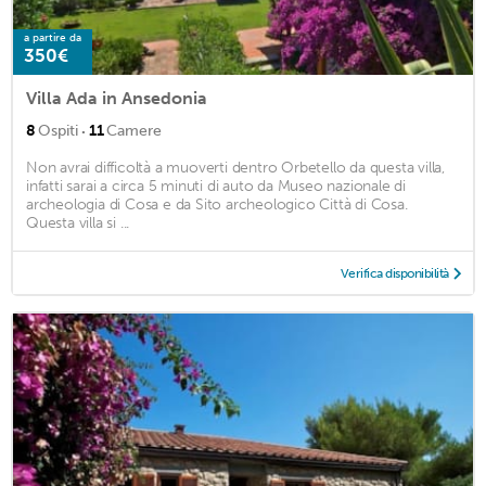
a partire da
350€
Villa Ada in Ansedonia
·
8
Ospiti
11
Camere
Non avrai difficoltà a muoverti dentro Orbetello da questa villa,
infatti sarai a circa 5 minuti di auto da Museo nazionale di
archeologia di Cosa e da Sito archeologico Città di Cosa.
Questa villa si ...
Verifica disponibilità