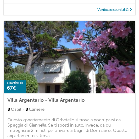
Verifica disponibilità
a partire da
67€
Villa Argentario - Villa Argentario
·
8
Ospiti
8
Camere
Questo appartamento di Orbetello si trova a pochi passi da
Spiaggia di Giannella. Se ti sposti in auto, invece, da qui
impiegherai 2 minuti per arrivare a Bagni di Domiziano. Questo
appartamento si trova ...