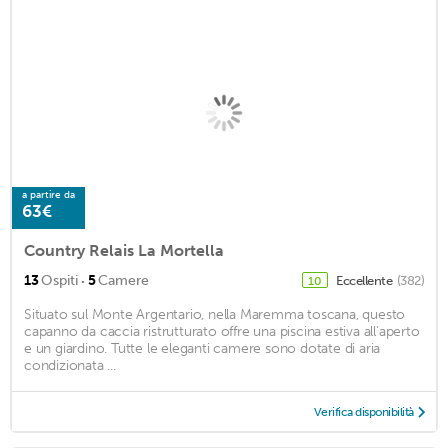
a partire da
63€
Country Relais La Mortella
·
13
Ospiti
5
Camere
Eccellente
(382)
10
Situato sul Monte Argentario, nella Maremma toscana, questo
capanno da caccia ristrutturato offre una piscina estiva all'aperto
e un giardino. Tutte le eleganti camere sono dotate di aria
condizionata ...
Verifica disponibilità