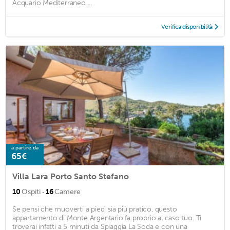
Acquario Mediterraneo ...
Verifica disponibilità
a partire da
65€
Villa Lara Porto Santo Stefano
·
10
Ospiti
16
Camere
Se pensi che muoverti a piedi sia più pratico, questo
appartamento di Monte Argentario fa proprio al caso tuo. Ti
troverai infatti a 5 minuti da Spiaggia La Soda e con una