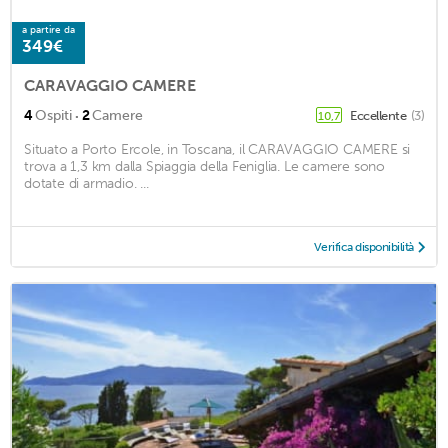
a partire da
349€
CARAVAGGIO CAMERE
·
4
Ospiti
2
Camere
Eccellente
(3)
10,7
Situato a Porto Ercole, in Toscana, il CARAVAGGIO CAMERE si
trova a 1,3 km dalla Spiaggia della Feniglia. Le camere sono
dotate di armadio. ...
Verifica disponibilità