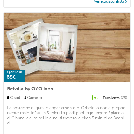
Verifica disponibilità
a partire da
68€
Belvilla by OYO Iana
·
5
Ospiti
1
Camera
Eccellente
(25)
9,2
La posizione di questo appartamento di Orbetello non è proprio
niente male. Infatti in 5 minuti a piedi puoi raggiungere Spiaggia
di Giannella e, se sei in auto, ti troverai a circa 5 minuti da Bagni
di ...