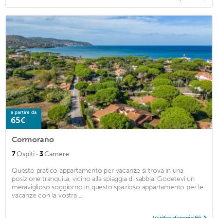
a partire da
65€
Cormorano
·
7
Ospiti
3
Camere
Questo pratico appartamento per vacanze si trova in una
posizione tranquilla, vicino alla spiaggia di sabbia. Godetevi un
meraviglioso soggiorno in questo spazioso appartamento per le
vacanze con la vostra ...
Verifica disponibilità