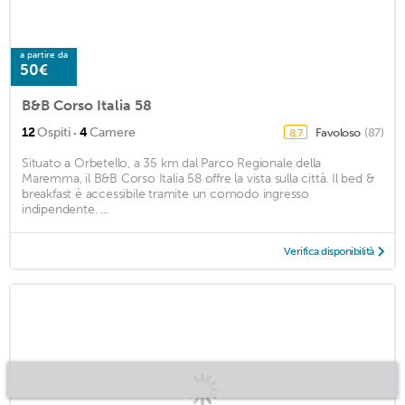
a partire da
50€
B&B Corso Italia 58
·
12
Ospiti
4
Camere
Favoloso
(87)
8,7
Situato a Orbetello, a 35 km dal Parco Regionale della
Maremma, il B&B Corso Italia 58 offre la vista sulla città. Il bed &
breakfast è accessibile tramite un comodo ingresso
indipendente. ...
Verifica disponibilità