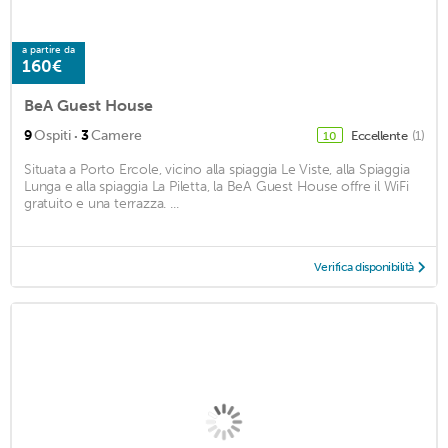
a partire da
160€
BeA Guest House
·
9
Ospiti
3
Camere
Eccellente
(1)
10
Situata a Porto Ercole, vicino alla spiaggia Le Viste, alla Spiaggia
Lunga e alla spiaggia La Piletta, la BeA Guest House offre il WiFi
gratuito e una terrazza. ...
Verifica disponibilità