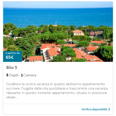
a partire da
65€
Bilo 5
·
5
Ospiti
1
Camera
Godetevi la vostra vacanza in questo bellissimo appartamento
sul mare. Fuggite dalla vita quotidiana e trascorrete una vacanza
rilassante in questo invitante appartamento, situato in posizione
ideale ...
Verifica disponibilità