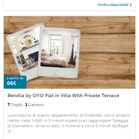
Verifica disponibilità
a partire da
66€
Belvilla by OYO Flat in Villa With Private Terrace
·
7
Ospiti
1
Camera
La posizione di questo appartamento di Orbetello non è proprio
niente male. Infatti in 5 minuti a piedi puoi raggiungere Spiaggia
di Giannella e, se sei in auto, ti troverai a circa 5 minuti da Bagni
di ...