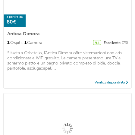
a partire da
80€
Antica Dimora
·
2
Ospiti
1
Camera
Eccellente
(73)
9,4
Situata a Orbetello, l'Antica Dimora offre sistemazioni con aria
condizionata e WiFi gratuito. Le camere presentano una TV a
schermo piatto e un bagno privato completo di bidè, doccia,
pantofole, asciugacapelli ...
Verifica disponibilità