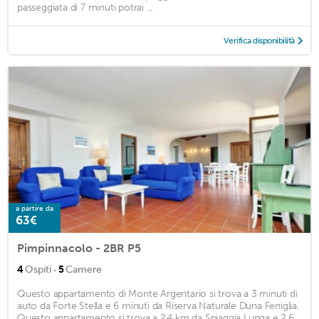
passeggiata di 7 minuti potrai ...
Verifica disponibilità
a partire da
63€
Pimpinnacolo - 2BR P5
·
4
Ospiti
5
Camere
Questo appartamento di Monte Argentario si trova a 3 minuti di
auto da Forte Stella e 6 minuti da Riserva Naturale Duna Feniglia.
Questo appartamento si trova a 2,4 km da Spiaggia Lunga e 2,6