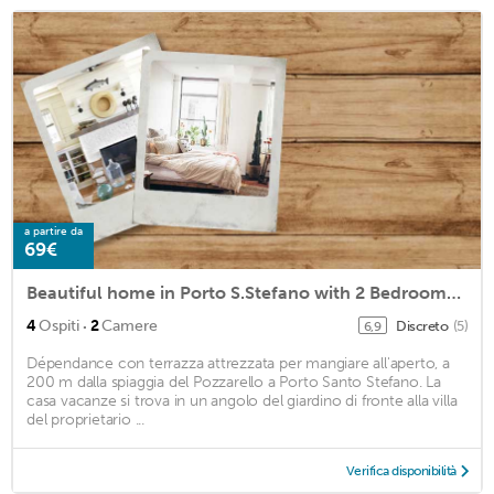
a partire da
69€
Beautiful home in Porto S.Stefano with 2 Bedrooms and WiFi
·
4
Ospiti
2
Camere
Discreto
(5)
6,9
Dépendance con terrazza attrezzata per mangiare all'aperto, a
200 m dalla spiaggia del Pozzarello a Porto Santo Stefano. La
casa vacanze si trova in un angolo del giardino di fronte alla villa
del proprietario ...
Verifica disponibilità