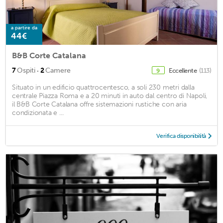
a partire da
44€
B&B Corte Catalana
·
7
Ospiti
2
Camere
Eccellente
(113)
9
Situato in un edificio quattrocentesco, a soli 230 metri dalla
centrale Piazza Roma e a 20 minuti in auto dal centro di Napoli,
il B&B Corte Catalana offre sistemazioni rustiche con aria
condizionata e ...
Verifica disponibilità