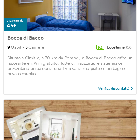
a partire da
45€
Bocca di Bacco
·
9
Ospiti
3
Camere
Eccellente
(56)
9,2
Situata a Cimitile, a 30 km da Pompei, la Bocca di Bacco offre un
ristorante e il WiFi gratuito. Tutte climatizzate, le sistemazioni
presentano un balcone, una TV a schermo piatto e un bagno
privato munito ...
Verifica disponibilità