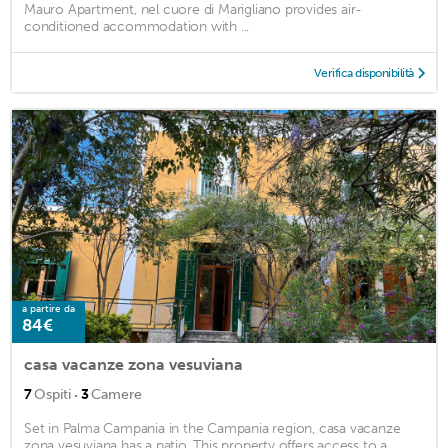
Mauro Apartment, nel cuore di Marigliano provides air-
conditioned accommodation with ...
Verifica disponibilità
a partire da
84€
casa vacanze zona vesuviana
·
7
Ospiti
3
Camere
Set in Palma Campania in the Campania region, casa vacanze
zona vesuviana has a patio. This property offers access to a