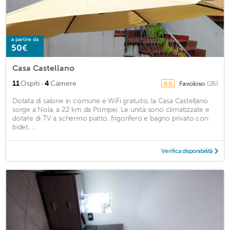
a partire da
50€
Casa Castellano
·
11
Ospiti
4
Camere
Favoloso
(26)
8,9
Dotata di salone in comune e WiFi gratuito, la Casa Castellano
sorge a Nola, a 22 km da Pompei. Le unità sono climatizzate e
dotate di TV a schermo piatto, frigorifero e bagno privato con
bidet. ...
Verifica disponibilità