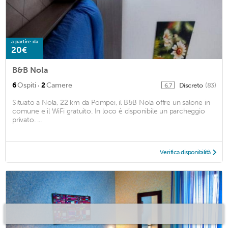
a partire da
20€
B&B Nola
·
6
Ospiti
2
Camere
Discreto
(83)
6,7
Situato a Nola, 22 km da Pompei, il B&B Nola offre un salone in
comune e il WiFi gratuito. In loco è disponibile un parcheggio
privato. ...
Verifica disponibilità