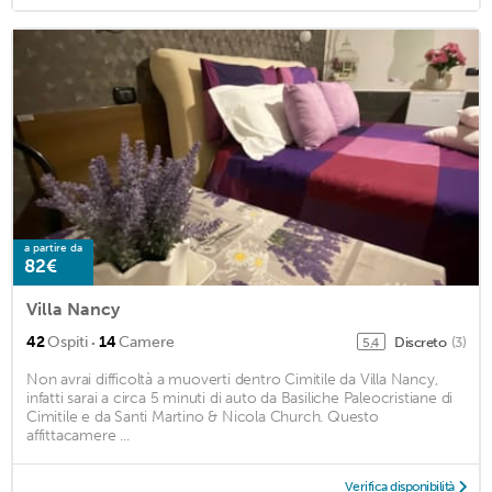
a partire da
82€
Villa Nancy
·
42
Ospiti
14
Camere
Discreto
(3)
5,4
Non avrai difficoltà a muoverti dentro Cimitile da Villa Nancy,
infatti sarai a circa 5 minuti di auto da Basiliche Paleocristiane di
Cimitile e da Santi Martino & Nicola Church. Questo
affittacamere ...
Verifica disponibilità