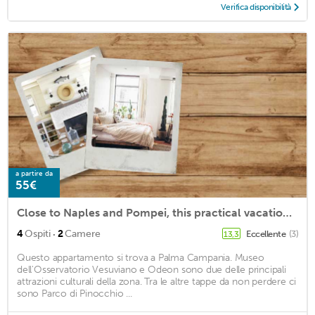
Verifica disponibilità
a partire da
55€
Close to Naples and Pompei, this practical vacation rental awaits you in Palma Campania.
·
4
Ospiti
2
Camere
Eccellente
(3)
13,3
Questo appartamento si trova a Palma Campania. Museo
dell'Osservatorio Vesuviano e Odeon sono due delle principali
attrazioni culturali della zona. Tra le altre tappe da non perdere ci
sono Parco di Pinocchio ...