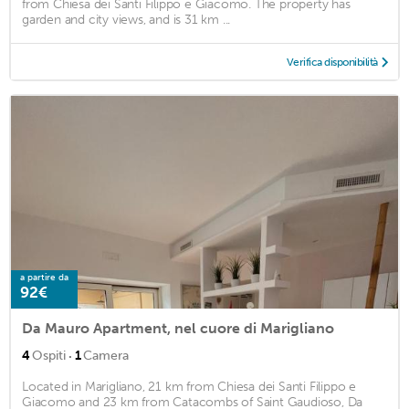
from Chiesa dei Santi Filippo e Giacomo. The property has
garden and city views, and is 31 km ...
Verifica disponibilità
a partire da
92€
Da Mauro Apartment, nel cuore di Marigliano
·
4
Ospiti
1
Camera
Located in Marigliano, 21 km from Chiesa dei Santi Filippo e
Giacomo and 23 km from Catacombs of Saint Gaudioso, Da