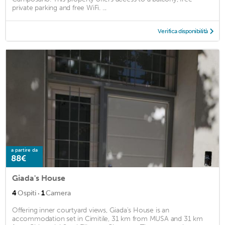
private parking and free WiFi. ...
Verifica disponibilità
a partire da
88€
Giada's House
·
4
Ospiti
1
Camera
Offering inner courtyard views, Giada's House is an
accommodation set in Cimitile, 31 km from MUSA and 31 km