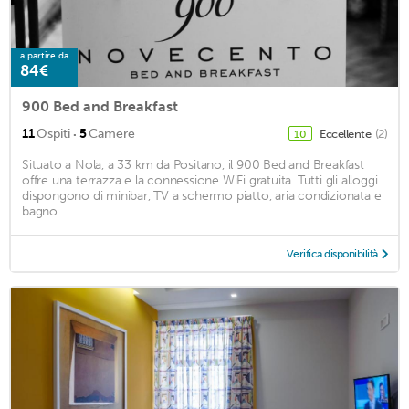
a partire da
84€
900 Bed and Breakfast
·
11
Ospiti
5
Camere
Eccellente
(2)
10
Situato a Nola, a 33 km da Positano, il 900 Bed and Breakfast
offre una terrazza e la connessione WiFi gratuita. Tutti gli alloggi
dispongono di minibar, TV a schermo piatto, aria condizionata e
bagno ...
Verifica disponibilità