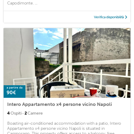
Capodimonte. ...
Verifica disponibilità
a partire da
90€
Intero Appartamento x4 persone vicino Napoli
·
4
Ospiti
2
Camere
Boasting air-conditioned accommodation with a patio, Intero
Appartamento x4 persone vicino Napoli is situated in
Camposano. This property offers access to a balcony, free