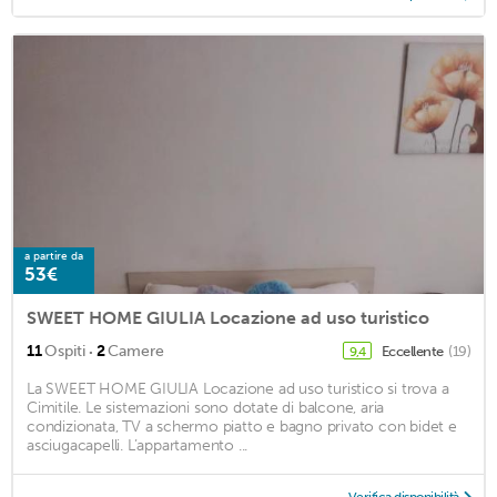
a partire da
53€
SWEET HOME GIULIA Locazione ad uso turistico
·
11
Ospiti
2
Camere
Eccellente
(19)
9,4
La SWEET HOME GIULIA Locazione ad uso turistico si trova a
Cimitile. Le sistemazioni sono dotate di balcone, aria
condizionata, TV a schermo piatto e bagno privato con bidet e
asciugacapelli. L’appartamento ...