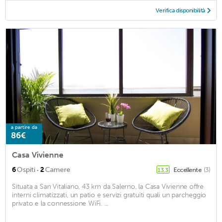
Verifica disponibilità
a partire da
86€
Casa Vivienne
·
6
Ospiti
2
Camere
Eccellente
(3)
13,3
Situata a San Vitaliano, 43 km da Salerno, la Casa Vivienne offre
interni climatizzati, un patio e servizi gratuiti quali un parcheggio
privato e la connessione WiFi. ...