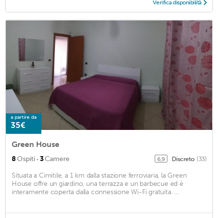
Verifica disponibilità
a partire da
35€
Green House
·
8
Ospiti
3
Camere
Discreto
(33)
6,9
Situata a Cimitile, a 1 km dalla stazione ferroviaria, la Green
House offre un giardino, una terrazza e un barbecue ed è
interamente coperta dalla connessione Wi-Fi gratuita. ...