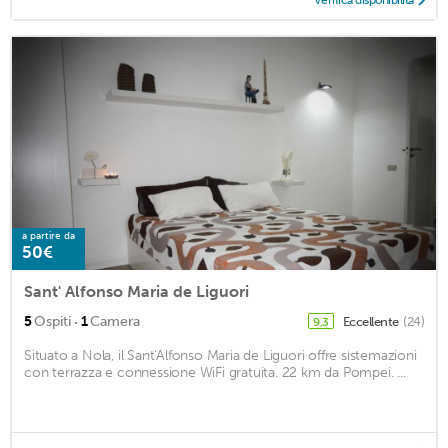
Verifica disponibilità
a partire da
50€
Sant' Alfonso Maria de Liguori
·
5
Ospiti
1
Camera
Eccellente
(24)
9,3
Situato a Nola, il Sant'Alfonso Maria de Liguori offre sistemazioni
con terrazza e connessione WiFi gratuita. 22 km da Pompei. ...