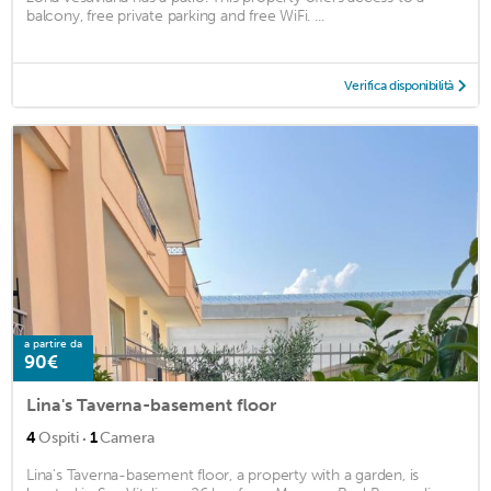
balcony, free private parking and free WiFi. ...
Verifica disponibilità
a partire da
90€
Lina's Taverna-basement floor
·
4
Ospiti
1
Camera
Lina's Taverna-basement floor, a property with a garden, is