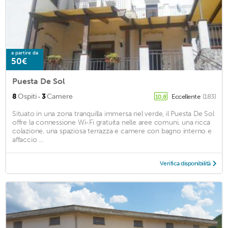
a partire da
50€
Puesta De Sol
·
8
Ospiti
3
Camere
Eccellente
(183)
10,8
Situato in una zona tranquilla immersa nel verde, il Puesta De Sol
offre la connessione Wi-Fi gratuita nelle aree comuni, una ricca
colazione, una spaziosa terrazza e camere con bagno interno e
affaccio ...
Verifica disponibilità