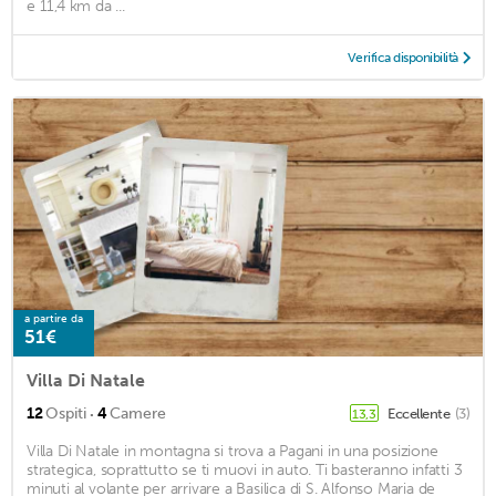
e 11,4 km da ...
Verifica disponibilità
a partire da
51€
Villa Di Natale
·
12
Ospiti
4
Camere
Eccellente
(3)
13,3
Villa Di Natale in montagna si trova a Pagani in una posizione
strategica, soprattutto se ti muovi in auto. Ti basteranno infatti 3
minuti al volante per arrivare a Basilica di S. Alfonso Maria de