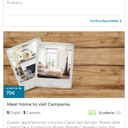
Positano. ...
Verifica disponibilità
a partire da
70€
Ideal home to visit Campania.
·
5
Ospiti
3
Camere
Eccellente
(21)
12,3
Questo appartamento si trova a Castel San Giorgio. Museo delle
Ceramiche e Fondazione Museo Manuel Cargaleiro sono due