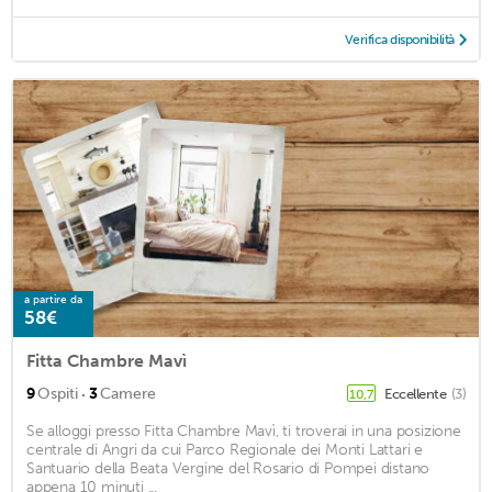
Verifica disponibilità
a partire da
58€
Fitta Chambre Mavì
·
9
Ospiti
3
Camere
Eccellente
(3)
10,7
Se alloggi presso Fitta Chambre Mavì, ti troverai in una posizione
centrale di Angri da cui Parco Regionale dei Monti Lattari e
Santuario della Beata Vergine del Rosario di Pompei distano
appena 10 minuti ...