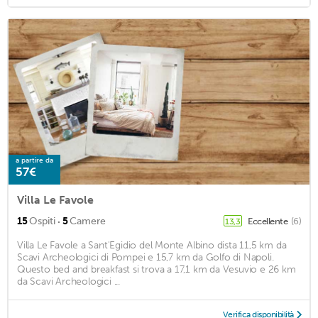
a partire da
57€
Villa Le Favole
·
15
Ospiti
5
Camere
Eccellente
(6)
13,3
Villa Le Favole a Sant'Egidio del Monte Albino dista 11,5 km da
Scavi Archeologici di Pompei e 15,7 km da Golfo di Napoli.
Questo bed and breakfast si trova a 17,1 km da Vesuvio e 26 km
da Scavi Archeologici ...
Verifica disponibilità