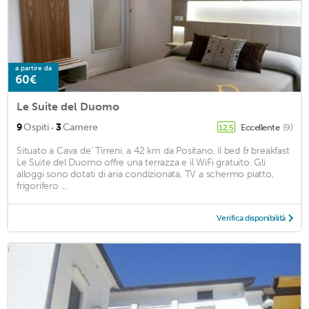
a partire da
60€
Le Suite del Duomo
·
9
Ospiti
3
Camere
Eccellente
(9)
12,5
Situato a Cava de' Tirreni, a 42 km da Positano, il bed & breakfast
Le Suite del Duomo offre una terrazza e il WiFi gratuito. Gli
alloggi sono dotati di aria condizionata, TV a schermo piatto,
frigorifero ...
Verifica disponibilità