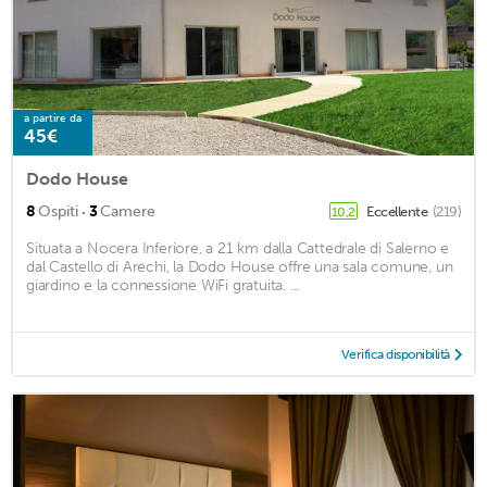
a partire da
45€
Dodo House
·
8
Ospiti
3
Camere
Eccellente
(219)
10,2
Situata a Nocera Inferiore, a 21 km dalla Cattedrale di Salerno e
dal Castello di Arechi, la Dodo House offre una sala comune, un
giardino e la connessione WiFi gratuita. ...
Verifica disponibilità