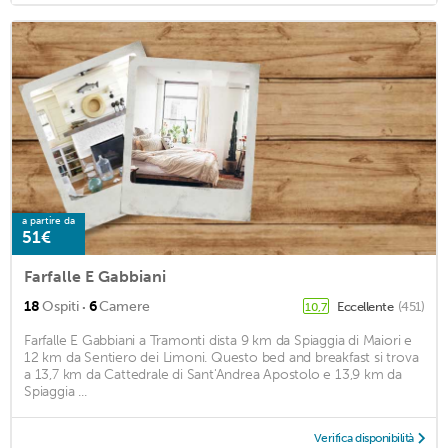
a partire da
51€
Farfalle E Gabbiani
·
18
Ospiti
6
Camere
Eccellente
(451)
10,7
Farfalle E Gabbiani a Tramonti dista 9 km da Spiaggia di Maiori e
12 km da Sentiero dei Limoni. Questo bed and breakfast si trova
a 13,7 km da Cattedrale di Sant'Andrea Apostolo e 13,9 km da
Spiaggia ...
Verifica disponibilità