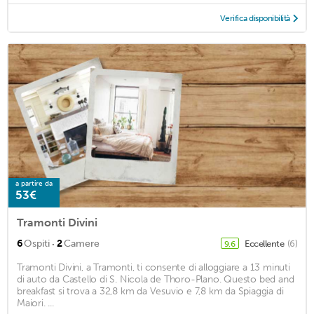
Verifica disponibilità
a partire da
53€
Tramonti Divini
·
6
Ospiti
2
Camere
Eccellente
(6)
9,6
Tramonti Divini, a Tramonti, ti consente di alloggiare a 13 minuti
di auto da Castello di S. Nicola de Thoro-Plano. Questo bed and
breakfast si trova a 32,8 km da Vesuvio e 7,8 km da Spiaggia di
Maiori. ...