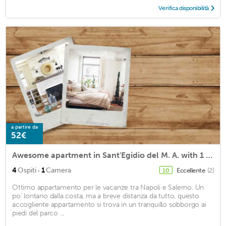
Verifica disponibilità
a partire da
52€
Awesome apartment in Sant'Egidio del M. A. with 1 Bedrooms and WiFi
·
4
Ospiti
1
Camera
Eccellente
(2)
10
Ottimo appartamento per le vacanze tra Napoli e Salerno. Un
po' lontano dalla costa, ma a breve distanza da tutto, questo
accogliente appartamento si trova in un tranquillo sobborgo ai
piedi del parco ...