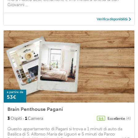
Giovanni ...
Verifica disponibilità
a partire da
53€
Brain Penthouse Pagani
·
3
Ospiti
1
Camera
Eccellente
(4)
9,6
Questo appartamento di Pagani si trova a 1 minuti di auto da
Basilica di S. Alfonso Maria de Liguori e 5 minuti da Parco