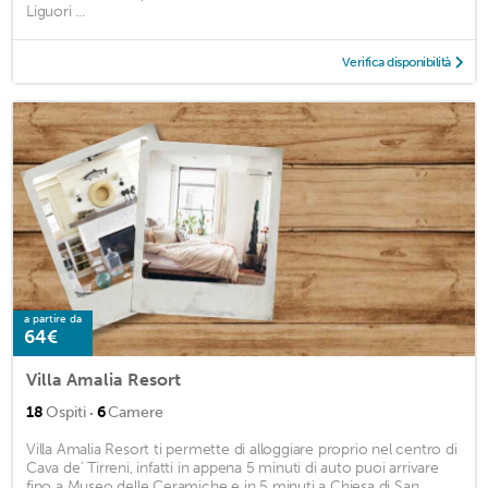
Liguori ...
Verifica disponibilità
a partire da
64€
Villa Amalia Resort
·
18
Ospiti
6
Camere
Villa Amalia Resort ti permette di alloggiare proprio nel centro di
Cava de' Tirreni, infatti in appena 5 minuti di auto puoi arrivare
fino a Museo delle Ceramiche e in 5 minuti a Chiesa di San