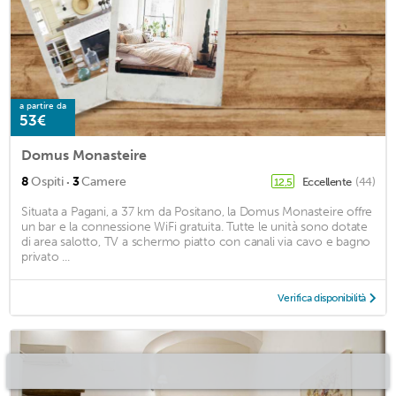
a partire da
53€
Domus Monasteire
·
8
Ospiti
3
Camere
Eccellente
(44)
12,5
Situata a Pagani, a 37 km da Positano, la Domus Monasteire offre
un bar e la connessione WiFi gratuita. Tutte le unità sono dotate
di area salotto, TV a schermo piatto con canali via cavo e bagno
privato ...
Verifica disponibilità