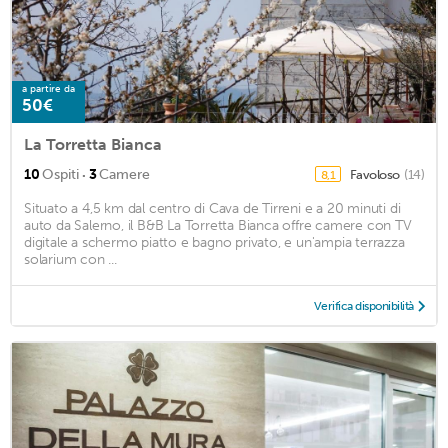
a partire da
50€
La Torretta Bianca
·
10
Ospiti
3
Camere
Favoloso
(14)
8,1
Situato a 4,5 km dal centro di Cava de Tirreni e a 20 minuti di
auto da Salerno, il B&B La Torretta Bianca offre camere con TV
digitale a schermo piatto e bagno privato, e un'ampia terrazza
solarium con ...
Verifica disponibilità