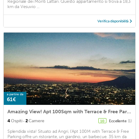
Regionale dei Monti Lattari. Questo appartamento si trova a 18,3
km da Vesuvio ...
Verifica disponibilità
a partire da
61€
Amazing View! Apt 100Sqm with Terrace & Free Parking
·
4
Ospiti
2
Camere
Eccellente
(1)
10
Splendida vista! Situato ad Angri, l'Apt 100M with Terrace & Free
Parking offre un ristorante, un giardino, un barbecue. 35 km da