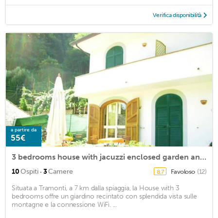
Verifica disponibilità
a partire da
55€
3 bedrooms house with jacuzzi enclosed garden and wifi at Tramonti 7 km away from the beach
·
10
Ospiti
3
Camere
Favoloso
(12)
8,7
Situata a Tramonti, a 7 km dalla spiaggia, la House with 3
bedrooms offre un giardino recintato con splendida vista sulle
montagne e la connessione WiFi. ...