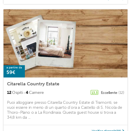
a partire da
59€
Citarella Country Estate
·
12
Ospiti
4
Camere
Eccellente
(12)
13,3
Puoi alloggiare presso Citarella Country Estate di Tramonti, se
vuoi essere in meno di un quarto d'ora a Castello di S. Nicola de
Thoro-Plano o a La Rondinaia. Questa guest house si trova a
34,8 km da ...