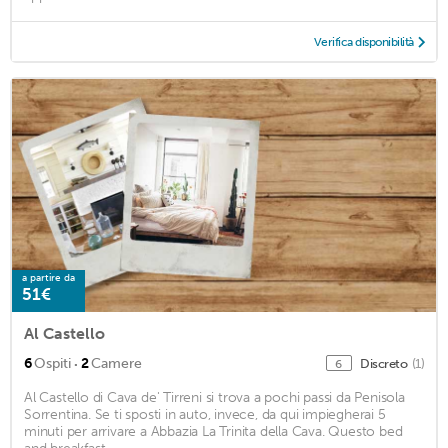
Verifica disponibilità
a partire da
51€
Al Castello
·
6
Ospiti
2
Camere
Discreto
(1)
6
Al Castello di Cava de' Tirreni si trova a pochi passi da Penisola
Sorrentina. Se ti sposti in auto, invece, da qui impiegherai 5
minuti per arrivare a Abbazia La Trinita della Cava. Questo bed