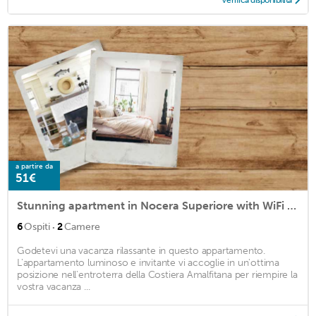
Verifica disponibilità
a partire da
51€
Stunning apartment in Nocera Superiore with WiFi and 2 Bedrooms
·
6
Ospiti
2
Camere
Godetevi una vacanza rilassante in questo appartamento.
L'appartamento luminoso e invitante vi accoglie in un'ottima
posizione nell'entroterra della Costiera Amalfitana per riempire la
vostra vacanza ...