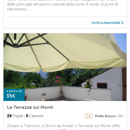
delle principali attrazioni culturali della zona. A livello di punti di
riferimento, ...
Verifica disponibilità
a partire da
35€
Le Terrazze sui Monti
·
29
Ospiti
5
Camere
Molto Buono
(36)
7,8
Situato a Tramonti, a 16 km da Amalfi, il Terrazze sui Monti offre