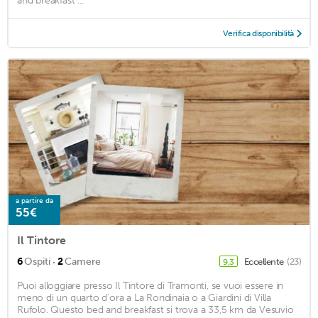
and breakfast ...
Verifica disponibilità
a partire da
55€
Il Tintore
·
6
Ospiti
2
Camere
Eccellente
(23)
9,3
Puoi alloggiare presso Il Tintore di Tramonti, se vuoi essere in
meno di un quarto d'ora a La Rondinaia o a Giardini di Villa
Rufolo. Questo bed and breakfast si trova a 33,5 km da Vesuvio