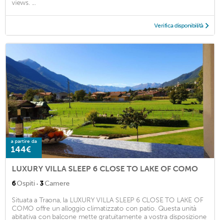
views. ...
Verifica disponibilità
a partire da
144€
LUXURY VILLA SLEEP 6 CLOSE TO LAKE OF COMO
·
6
Ospiti
3
Camere
Situata a Traona, la LUXURY VILLA SLEEP 6 CLOSE TO LAKE OF
COMO offre un alloggio climatizzato con patio. Questa unità
abitativa con balcone mette gratuitamente a vostra disposizione