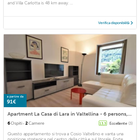
and Villa Carlotta is 48 km away. ...
Verifica disponibilità
a partire da
91€
Apartment La Casa di Lara in Valtellina - 6 persons, 2 bedrooms
·
6
Ospiti
2
Camere
Eccellente
(3)
13,3
Questo appartamento si trova a Cosio Valtellino e vanta una
posizione strategica nel centro della città e sul litorale. Forte