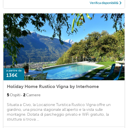
Verifica disponibilità
a partire da
136€
Holiday Home Rustico Vigna by Interhome
·
5
Ospiti
2
Camere
Situata a Civo, la Locazione Turistica Rustico Vigna offre un
giardino, una piscina stagionale all'aperto e la vista sulle
montagne. Dotata di parcheggio privato e WiFi gratuito, la
struttura si trova ...