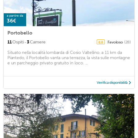
a partire da
36€
Portobello
·
11
Ospiti
3
Camere
Favoloso
(28)
8,8
Situato nella località lombarda di Cosio Valtellino, a 11 km da
Piantedo, il Portobello vanta una terrazza, la vista sulle montagne
e un parcheggio privato gratuito in loco. ...
Verifica disponibilità