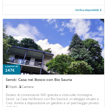
Verifica disponibilità
a partire da
147€
Serok: Casa nel Bosco con Bio Sauna
·
3
Ospiti
1
Camera
Dotato di connessione WiFi gratuita e vista sulle montagne,
Serok: La Casa nel Bosco con Bio Sauna è un alloggio situato a
Civo. Avrete a disposizione un giardino e un parcheggio privato