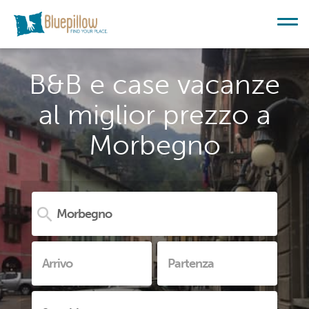
B&B e case vacanze
al miglior prezzo a
Morbegno