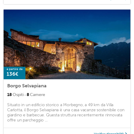
a partire da
136€
Borgo Selvapiana
·
18
Ospiti
8
Camere
Situato in un edificio storico a Morbegno, a 49 km da Villa
Carlotta, il Borgo Selvapiana è una casa vacanze sostenibile con
giardino e barbecue. Questa struttura recentemente rinnovata
offre un parcheggio ...