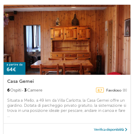
a partire da
64€
Casa Gemei
·
6
Ospiti
3
Camere
Favoloso
(8)
8,7
Situata a Mello, a 49 km da Villa Carlotta, la Casa Gemei offre un
giardino. Dotata di parcheggio privato gratuito, la sistemazione si
trova in una posizione ideale per pescare, andare in canoa e fare
...
Verifica disponibilità