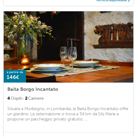
Verifica disponibilità
a partire da
146€
Baita Borgo Incantato
·
4
Ospiti
2
Camere
Situata a Morbegno, in Lombardia, la Baita Borgo Incantato offre
un giardino. La sistemazione si trova a 34 km da Sils Maria e
propone un parcheggio privato gratuito. ...