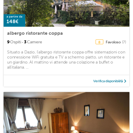
a partire da
148€
albergo ristorante coppa
·
9
Ospiti
3
Camere
Favoloso
(7)
8
Situato a Dazio, l'albergo ristorante coppa offre sistemazioni con
connessione WiFi gratuita e TV a schermo piatto, un ristorante e
un giardino. Al mattino vi attende una colazione a buffet o
all’italiana. ...
Verifica disponibilità