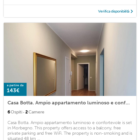
Verifica disponibilità
a partire da
143€
Casa Botta. Ampio appartamento luminoso e confortevole
·
6
Ospiti
2
Camere
Casa Botta. Ampio appartamento luminoso e confortevole is set
in Morbegno. This property offers access to a balcony, free
private parking and free WiFi. The property is non-smoking and is
situated 48 km ...