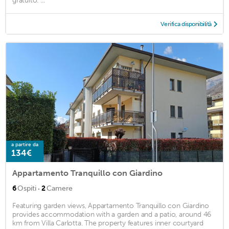
gratuito. ...
Verifica disponibilità
a partire da
134€
Appartamento Tranquillo con Giardino
·
6
Ospiti
2
Camere
Featuring garden views, Appartamento Tranquillo con Giardino
provides accommodation with a garden and a patio, around 46
km from Villa Carlotta. The property features inner courtyard