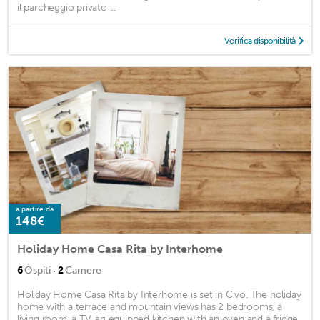
il parcheggio privato ...
Verifica disponibilità
a partire da
148€
Holiday Home Casa Rita by Interhome
·
6
Ospiti
2
Camere
Holiday Home Casa Rita by Interhome is set in Civo. The holiday
home with a terrace and mountain views has 2 bedrooms, a
living room, a TV, an equipped kitchen with an oven and a fridge,