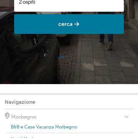
cerca
Navigazione
Morbegno
B&B e Case Vacanza Morbegno