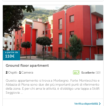
a partire da
110€
Ground floor apartment
·
2
Ospiti
1
Camera
Eccellente
(10)
10,7
Questo appartamento si trova a Morbegno. Forte Montecchio e
Abbazia di Piona sono due dei più importanti punti di riferimento
della zona. E per chi ama le attività, è d'obbligo una tappa a Skilift
Seggiovia ...
Verifica disponibilità