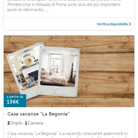
Montecchio e Abbazia di Piona sono due dei più importanti
punti di riferimento ...
Verifica disponibilità
a partire da
136€
Casa vacanze "La Begonia"
·
2
Ospiti
1
Camera
Casa vacanze "La Begonia" is a recently renovated apartment in