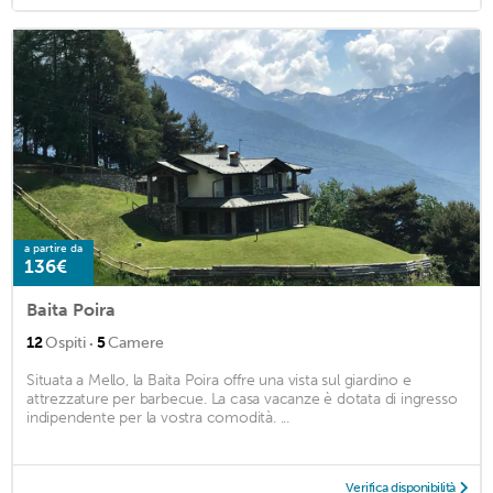
a partire da
136€
Baita Poira
·
12
Ospiti
5
Camere
Situata a Mello, la Baita Poira offre una vista sul giardino e
attrezzature per barbecue. La casa vacanze è dotata di ingresso
indipendente per la vostra comodità. ...
Verifica disponibilità