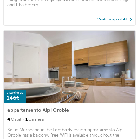
and 1 bathroom ...
Verifica disponibilità
a partire da
146€
appartamento Alpi Orobie
·
4
Ospiti
1
Camera
Set in Morbegno in the Lombardy region, appartamento Alpi
Orobie has a balcony. Free WiFi is available throughout the