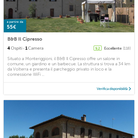
a partire da
55€
B&B Il Cipresso
·
4
Ospiti
1
Camera
Eccellente
(118)
9,2
Situato a Monteriggioni, il B&B Il Cipresso offre un salone in
comune, un giardino e un barbecue. La struttura si trova a 34 km
da Volterra e presenta il parcheggio privato in loco e la
connessione WiFi ...
Verifica disponibilità