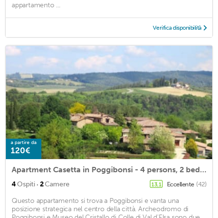
appartamento ...
Verifica disponibilità
a partire da
120€
Apartment Casetta in Poggibonsi - 4 persons, 2 bedrooms
·
4
Ospiti
2
Camere
Eccellente
(42)
13,1
Questo appartamento si trova a Poggibonsi e vanta una
posizione strategica nel centro della città. Archeodromo di
Poggibonsi e Museo del Cristallo di Colle di Val d'Elsa sono due