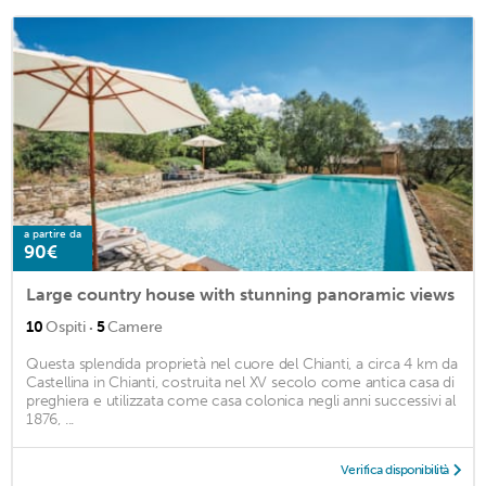
a partire da
90€
Large country house with stunning panoramic views
·
10
Ospiti
5
Camere
Questa splendida proprietà nel cuore del Chianti, a circa 4 km da
Castellina in Chianti, costruita nel XV secolo come antica casa di
preghiera e utilizzata come casa colonica negli anni successivi al
1876, ...
Verifica disponibilità