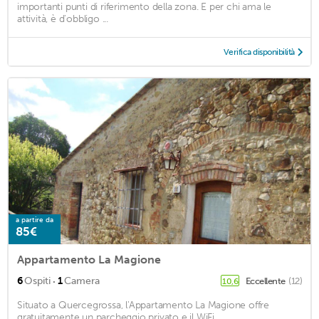
importanti punti di riferimento della zona. E per chi ama le
attività, è d'obbligo ...
Verifica disponibilità
a partire da
85€
Appartamento La Magione
·
6
Ospiti
1
Camera
Eccellente
(12)
10,6
Situato a Quercegrossa, l'Appartamento La Magione offre
gratuitamente un parcheggio privato e il WiFi. ...