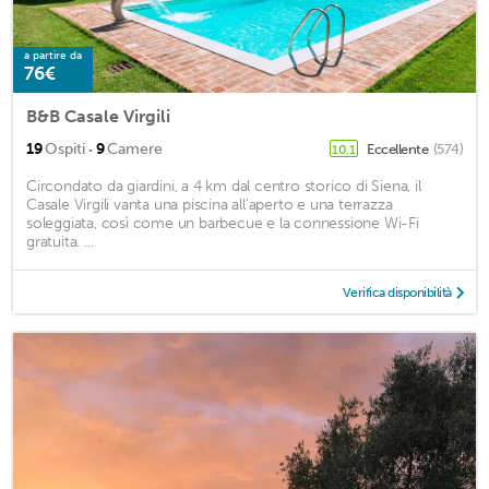
a partire da
76€
B&B Casale Virgili
·
19
Ospiti
9
Camere
Eccellente
(574)
10,1
Circondato da giardini, a 4 km dal centro storico di Siena, il
Casale Virgili vanta una piscina all'aperto e una terrazza
soleggiata, così come un barbecue e la connessione Wi-Fi
gratuita. ...
Verifica disponibilità