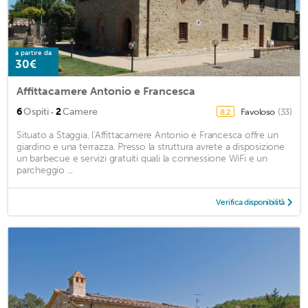
a partire da
30€
Affittacamere Antonio e Francesca
·
6
Ospiti
2
Camere
Favoloso
(33)
8,2
Situato a Staggia, l'Affittacamere Antonio e Francesca offre un
giardino e una terrazza. Presso la struttura avrete a disposizione
un barbecue e servizi gratuiti quali la connessione WiFi e un
parcheggio ...
Verifica disponibilità