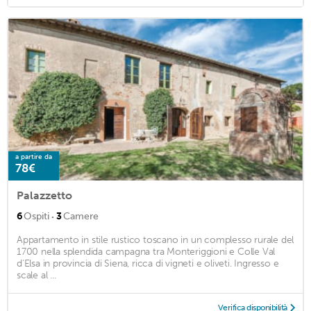
a partire da
78€
Palazzetto
·
6
Ospiti
3
Camere
Appartamento in stile rustico toscano in un complesso rurale del
1700 nella splendida campagna tra Monteriggioni e Colle Val
d'Elsa in provincia di Siena, ricca di vigneti e oliveti. Ingresso e
scale al ...
Verifica disponibilità