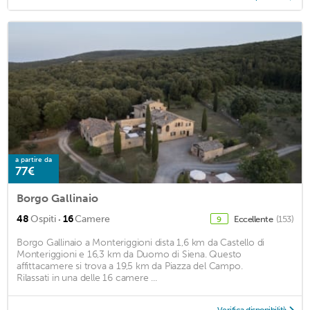
a partire da
77€
Borgo Gallinaio
·
48
Ospiti
16
Camere
Eccellente
(153)
9
Borgo Gallinaio a Monteriggioni dista 1,6 km da Castello di
Monteriggioni e 16,3 km da Duomo di Siena. Questo
affittacamere si trova a 19,5 km da Piazza del Campo.
Rilassati in una delle 16 camere ...