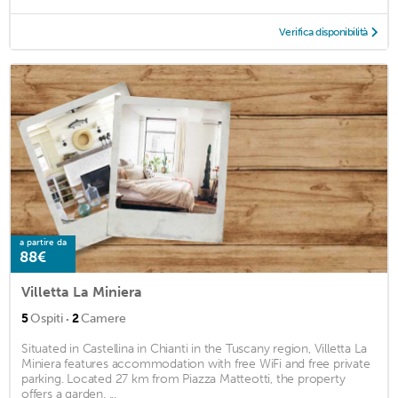
Verifica disponibilità
a partire da
88€
Villetta La Miniera
·
5
Ospiti
2
Camere
Situated in Castellina in Chianti in the Tuscany region, Villetta La
Miniera features accommodation with free WiFi and free private
parking. Located 27 km from Piazza Matteotti, the property
offers a garden. ...