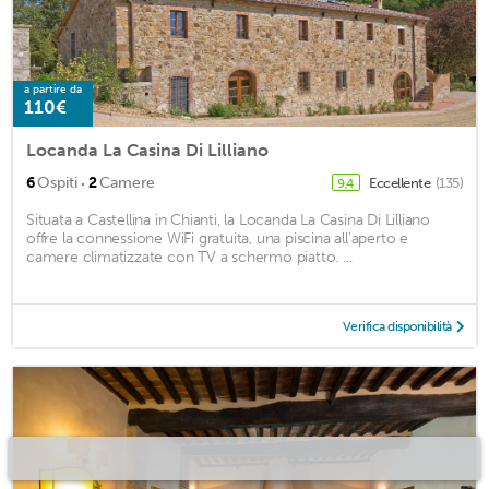
a partire da
110€
Locanda La Casina Di Lilliano
·
6
Ospiti
2
Camere
Eccellente
(135)
9,4
Situata a Castellina in Chianti, la Locanda La Casina Di Lilliano
offre la connessione WiFi gratuita, una piscina all'aperto e
camere climatizzate con TV a schermo piatto. ...
Verifica disponibilità