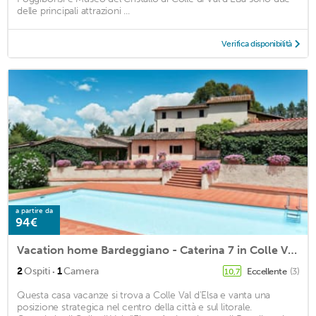
delle principali attrazioni ...
Verifica disponibilità
a partire da
94€
Vacation home Bardeggiano - Caterina 7 in Colle Val d'Elsa - 2 persons, 1 bedrooms
·
2
Ospiti
1
Camera
Eccellente
(3)
10,7
Questa casa vacanze si trova a Colle Val d'Elsa e vanta una
posizione strategica nel centro della città e sul litorale.