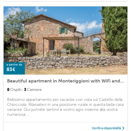
a partire da
83€
Beautiful apartment in Monteriggioni with WiFi and 3 Bedrooms
·
8
Ospiti
3
Camere
Bellissimo appartamento per vacanze con vista sul Castello della
Chiocciola. Rilassatevi in una posizione rurale in questa bella casa
vacanze. Qui potrete sentirvi a vostro agio insieme alla vostra
numerosa ...
Verifica disponibilità