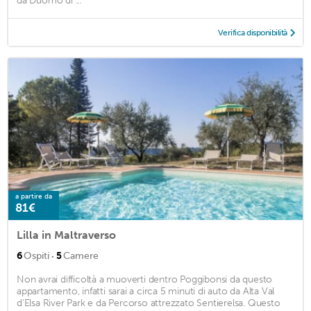
da Duomo di ...
Verifica disponibilità
a partire da
81€
Lilla in Maltraverso
·
6
Ospiti
5
Camere
Non avrai difficoltà a muoverti dentro Poggibonsi da questo
appartamento, infatti sarai a circa 5 minuti di auto da Alta Val
d'Elsa River Park e da Percorso attrezzato Sentierelsa. Questo