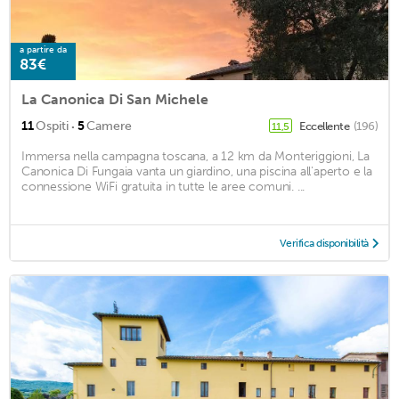
a partire da
83€
La Canonica Di San Michele
·
11
Ospiti
5
Camere
Eccellente
(196)
11,5
Immersa nella campagna toscana, a 12 km da Monteriggioni, La
Canonica Di Fungaia vanta un giardino, una piscina all'aperto e la
connessione WiFi gratuita in tutte le aree comuni. ...
Verifica disponibilità