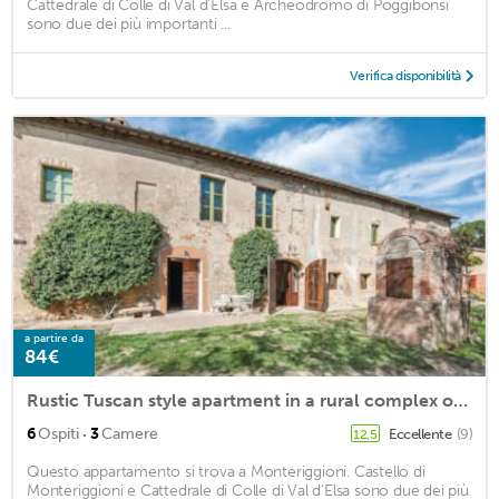
Cattedrale di Colle di Val d'Elsa e Archeodromo di Poggibonsi
sono due dei più importanti ...
Verifica disponibilità
a partire da
84€
Rustic Tuscan style apartment in a rural complex of 1700 in the beautiful countryside between Monter
·
6
Ospiti
3
Camere
Eccellente
(9)
12,5
Questo appartamento si trova a Monteriggioni. Castello di
Monteriggioni e Cattedrale di Colle di Val d'Elsa sono due dei più