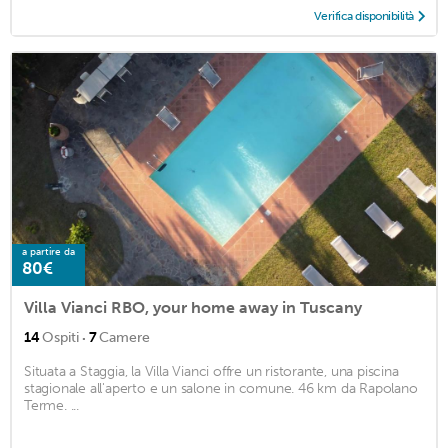
Verifica disponibilità
a partire da
80€
Villa Vianci RBO, your home away in Tuscany
·
14
Ospiti
7
Camere
Situata a Staggia, la Villa Vianci offre un ristorante, una piscina
stagionale all'aperto e un salone in comune. 46 km da Rapolano
Terme. ...