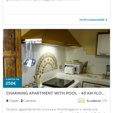
Verifica disponibilità
a partire da
250€
CHARMING APARTMENT WITH POOL - 40 KM FLORENCE, 20 KM SIENA, 15 KM S. GIMIGNANO
·
4
Ospiti
2
Camere
Eccellente
(75)
13,3
Questo appartamento si trova a Monteriggioni e vanta una