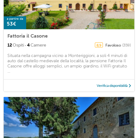
a partire da
53€
Fattoria il Casone
·
12
Ospiti
4
Camere
Favoloso
(359)
8,9
Situata nella campagna vicino a Monteriggioni, a soli 4 minuti di
auto dal castello medievale della località, la pensione Fattoria Il
Casone offre alloggi semplici, un ampio giardino, il WiFi gratuito
...
Verifica disponibilità