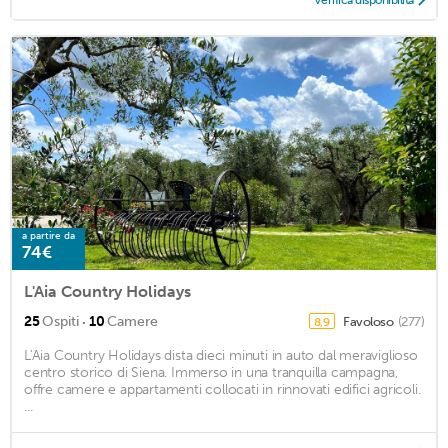
Verifica disponibilità
a partire da
74€
L'Aia Country Holidays
·
25
Ospiti
10
Camere
Favoloso
(277)
8,9
L'Aia Country Holidays dista dieci minuti in auto dal meraviglioso
centro storico di Siena. Immerso in una tranquilla campagna,
offre camere e appartamenti collocati in rinnovati edifici agricoli.
...