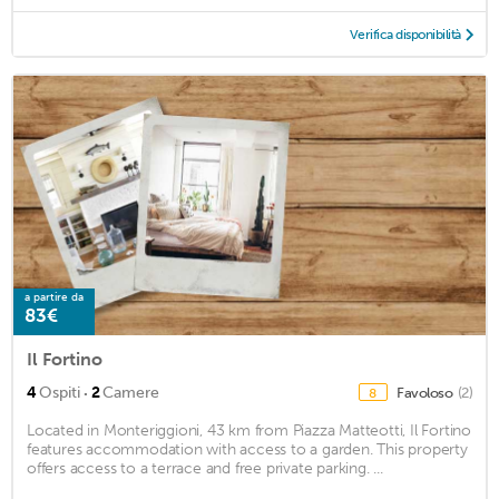
Verifica disponibilità
a partire da
83€
Il Fortino
·
4
Ospiti
2
Camere
Favoloso
(2)
8
Located in Monteriggioni, 43 km from Piazza Matteotti, Il Fortino
features accommodation with access to a garden. This property
offers access to a terrace and free private parking. ...