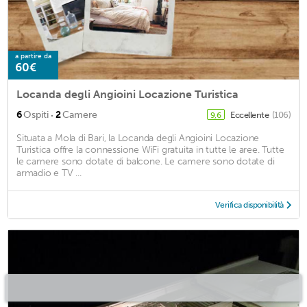
a partire da
60€
Locanda degli Angioini Locazione Turistica
·
6
Ospiti
2
Camere
Eccellente
(106)
9,6
Situata a Mola di Bari, la Locanda degli Angioini Locazione
Turistica offre la connessione WiFi gratuita in tutte le aree. Tutte
le camere sono dotate di balcone. Le camere sono dotate di
armadio e TV ...
Verifica disponibilità