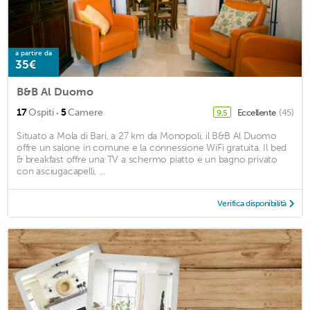
a partire da
35€
B&B Al Duomo
·
17
Ospiti
5
Camere
Eccellente
(45)
9,5
Situato a Mola di Bari, a 27 km da Monopoli, il B&B Al Duomo
offre un salone in comune e la connessione WiFi gratuita. Il bed
& breakfast offre una TV a schermo piatto e un bagno privato
con asciugacapelli, ...
Verifica disponibilità