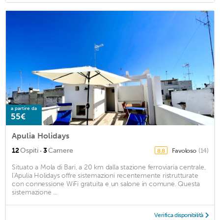
a partire da
55€
Apulia Holidays
·
12
Ospiti
3
Camere
Favoloso
(14)
8,8
Situato a Mola di Bari, a 20 km dalla stazione ferroviaria centrale,
l'Apulia Holidays offre sistemazioni recentemente ristrutturate
con connessione WiFi gratuita e un salone in comune. Questa
sistemazione ...
Verifica disponibilità