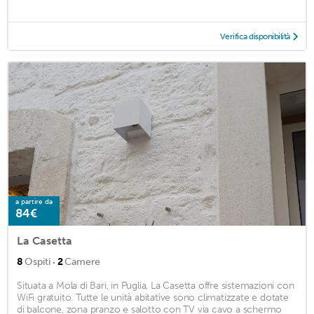
Verifica disponibilità
a partire da
84€
La Casetta
·
8
Ospiti
2
Camere
Situata a Mola di Bari, in Puglia, La Casetta offre sistemazioni con
WiFi gratuito. Tutte le unità abitative sono climatizzate e dotate
di balcone, zona pranzo e salotto con TV via cavo a schermo