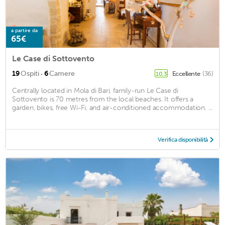
a partire da
65€
Le Case di Sottovento
·
19
Ospiti
6
Camere
Eccellente
(36)
10,3
Centrally located in Mola di Bari, family-run Le Case di
Sottovento is 70 metres from the local beaches. It offers a
garden, bikes, free Wi-Fi, and air-conditioned accommodation. ...
Verifica disponibilità