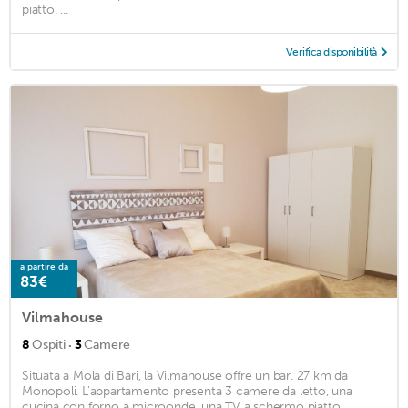
piatto. ...
Verifica disponibilità
a partire da
83€
Vilmahouse
·
8
Ospiti
3
Camere
Situata a Mola di Bari, la Vilmahouse offre un bar. 27 km da
Monopoli. L'appartamento presenta 3 camere da letto, una
cucina con forno a microonde, una TV a schermo piatto,