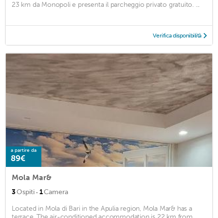
23 km da Monopoli e presenta il parcheggio privato gratuito. ...
Verifica disponibilità
a partire da
89€
Mola Mar&
·
3
Ospiti
1
Camera
Located in Mola di Bari in the Apulia region, Mola Mar& has a
terrace. The air-conditioned accommodation is 22 km from