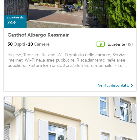
a partire da
74€
Gasthof Albergo Ressmair
·
30
Ospiti
10
Camere
Eccellente
(19)
9
Inglese, Tedesco, Italiano, Wi-Fi gratuito nelle camere, Servizi
internet, Wi-Fi nelle aree pubbliche, Riscaldamento nelle aree
pubbliche, Fattura fornita, dottore/infermiere reperibile, kit di ...
Verifica disponibilità