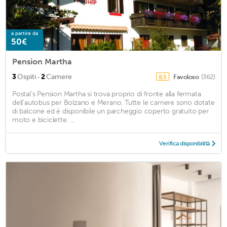
a partire da
50€
Pension Martha
·
3
Ospiti
2
Camere
Favoloso
(362)
8,5
Postal's Pension Martha si trova proprio di fronte alla fermata
dell'autobus per Bolzano e Merano. Tutte le camere sono dotate
di balcone ed è disponibile un parcheggio coperto gratuito per
moto e biciclette. ...
Verifica disponibilità