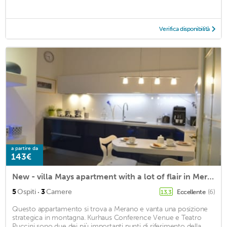
Verifica disponibilità
a partire da
143€
New - villa Mays apartment with a lot of flair in Merano
·
5
Ospiti
3
Camere
Eccellente
(6)
13,3
Questo appartamento si trova a Merano e vanta una posizione
strategica in montagna. Kurhaus Conference Venue e Teatro
Puccini sono due dei più importanti punti di riferimento della