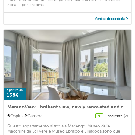
zona. E per chi ama ...
Verifica disponibilità
a partire da
138€
MeranoView - brilliant view, newly renovated and central
·
6
Ospiti
2
Camere
Eccellente
(2)
9
Questo appartamento si trova a Marlengo. Museo delle
Macchine da Scrivere e Museo Ebraico e Sinagoga sono due