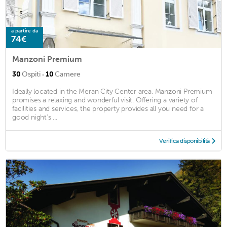
a partire da
74€
Manzoni Premium
·
30
Ospiti
10
Camere
Ideally located in the Meran City Center area, Manzoni Premium
promises a relaxing and wonderful visit. Offering a variety of
facilities and services, the property provides all you need for a
good night's ...
Verifica disponibilità