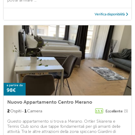
potrai arrivare ...
Verifica disponibilità
a partire da
98€
Nuovo Appartamento Centro Merano
·
2
Ospiti
1
Camera
Eccellente
(3)
13,3
Questo appartamento si trova a Merano. Ortler Skiarena e
Tennis Club sono due tappe fondamentali per gli amanti delle
attività. Tra le altre attrazioni della zona spiccano Giardini di