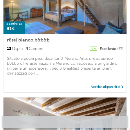
a partire da
81€
rössl bianco b&b&b
·
13
Ospiti
4
Camere
Eccellente
(37)
9,4
Situato a pochi passi dalla Kunst Merano Arte, il rössl bianco
b&b&b offre sistemazioni a Merano con accesso a un giardino,
un bar e un ascensore. Il bed & breakfast presenta ambienti
climatizzati con ...
Verifica disponibilità