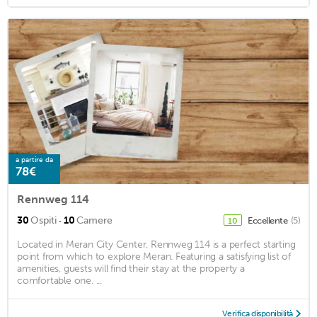
a partire da
78€
Rennweg 114
·
30
Ospiti
10
Camere
Eccellente
(5)
10
Located in Meran City Center, Rennweg 114 is a perfect starting
point from which to explore Meran. Featuring a satisfying list of
amenities, guests will find their stay at the property a
comfortable one. ...
Verifica disponibilità