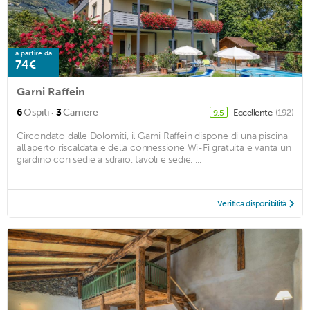
a partire da
74€
Garni Raffein
·
6
Ospiti
3
Camere
Eccellente
(192)
9,5
Circondato dalle Dolomiti, il Garni Raffein dispone di una piscina
all'aperto riscaldata e della connessione Wi-Fi gratuita e vanta un
giardino con sedie a sdraio, tavoli e sedie. ...
Verifica disponibilità