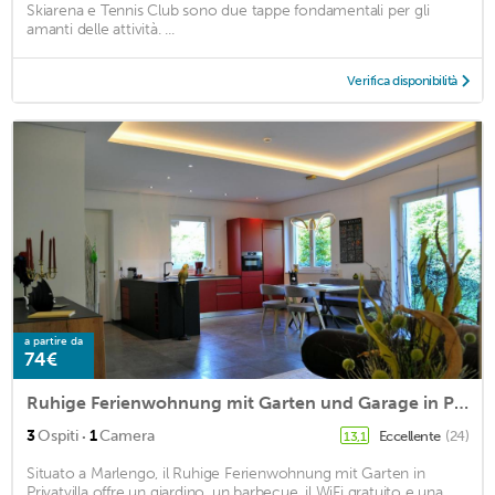
Skiarena e Tennis Club sono due tappe fondamentali per gli
amanti delle attività. ...
Verifica disponibilità
a partire da
74€
Ruhige Ferienwohnung mit Garten und Garage in Privatvilla
·
3
Ospiti
1
Camera
Eccellente
(24)
13,1
Situato a Marlengo, il Ruhige Ferienwohnung mit Garten in
Privatvilla offre un giardino, un barbecue, il WiFi gratuito e una