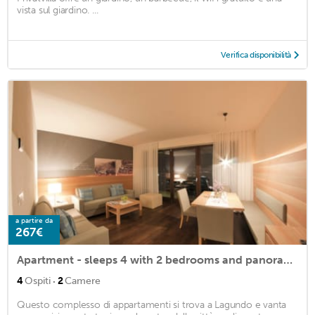
vista sul giardino. ...
Verifica disponibilità
a partire da
267€
Apartment - sleeps 4 with 2 bedrooms and panoramic views to the south and east
·
4
Ospiti
2
Camere
Questo complesso di appartamenti si trova a Lagundo e vanta