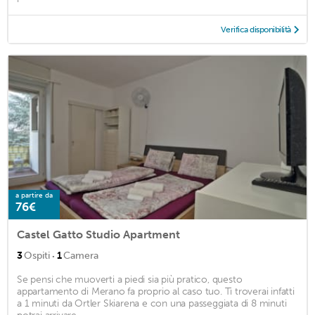
Verifica disponibilità
a partire da
76€
Castel Gatto Studio Apartment
·
3
Ospiti
1
Camera
Se pensi che muoverti a piedi sia più pratico, questo
appartamento di Merano fa proprio al caso tuo. Ti troverai infatti
a 1 minuti da Ortler Skiarena e con una passeggiata di 8 minuti