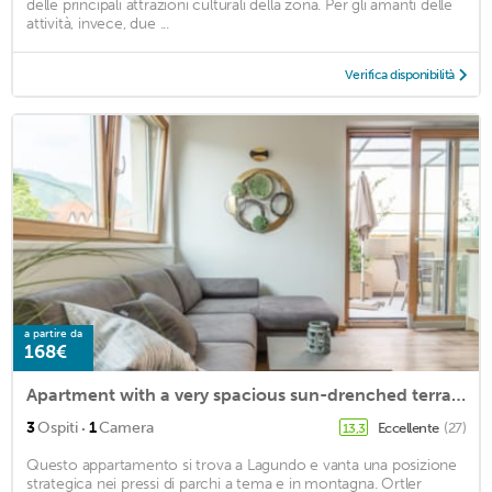
delle principali attrazioni culturali della zona. Per gli amanti delle
attività, invece, due ...
Verifica disponibilità
a partire da
168€
Apartment with a very spacious sun-drenched terrace near Merano
·
3
Ospiti
1
Camera
Eccellente
(27)
13,3
Questo appartamento si trova a Lagundo e vanta una posizione
strategica nei pressi di parchi a tema e in montagna. Ortler