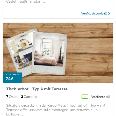
Castel Trauttmansdorff ...
Verifica disponibilità
a partire da
74€
Tischlerhof - Typ A mit Terrasse
·
7
Ospiti
2
Camere
Eccellente
(6)
12
Situato a circa 3,5 km dal Parco Maia, il Tischlerhof - Typ A mit
Terrasse offre una vista sulle montagne, una terrazza e un
bollitore. ...