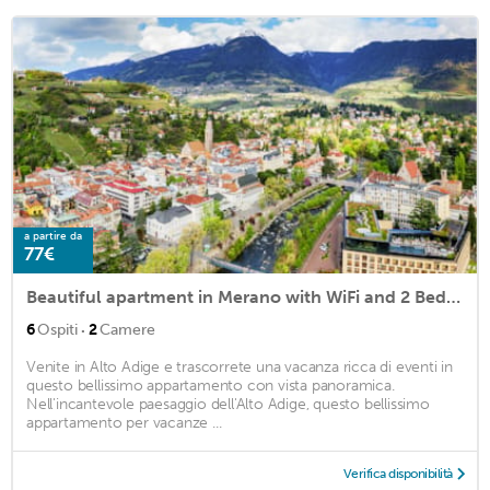
a partire da
77€
Beautiful apartment in Merano with WiFi and 2 Bedrooms
·
6
Ospiti
2
Camere
Venite in Alto Adige e trascorrete una vacanza ricca di eventi in
questo bellissimo appartamento con vista panoramica.
Nell'incantevole paesaggio dell'Alto Adige, questo bellissimo
appartamento per vacanze ...
Verifica disponibilità