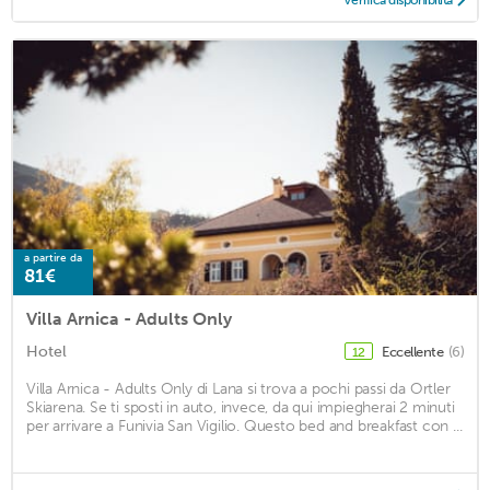
Verifica disponibilità
a partire da
81€
Villa Arnica - Adults Only
Hotel
Eccellente
(6)
12
Villa Arnica - Adults Only di Lana si trova a pochi passi da Ortler
Skiarena. Se ti sposti in auto, invece, da qui impiegherai 2 minuti
per arrivare a Funivia San Vigilio. Questo bed and breakfast con ...