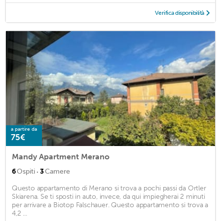
Verifica disponibilità
a partire da
75€
Mandy Apartment Merano
·
6
Ospiti
3
Camere
Questo appartamento di Merano si trova a pochi passi da Ortler
Skiarena. Se ti sposti in auto, invece, da qui impiegherai 2 minuti
per arrivare a Biotop Falschauer. Questo appartamento si trova a
4,2 ...