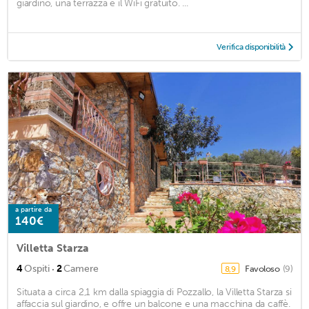
giardino, una terrazza e il WiFi gratuito. ...
Verifica disponibilità
a partire da
140€
Villetta Starza
·
4
Ospiti
2
Camere
Favoloso
(9)
8,9
Situata a circa 2,1 km dalla spiaggia di Pozzallo, la Villetta Starza si
affaccia sul giardino, e offre un balcone e una macchina da caffè.