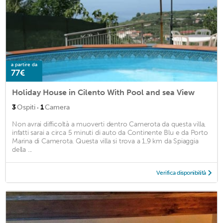
a partire da
77€
Holiday House in Cilento With Pool and sea View
·
3
Ospiti
1
Camera
Non avrai difficoltà a muoverti dentro Camerota da questa villa,
infatti sarai a circa 5 minuti di auto da Continente Blu e da Porto
Marina di Camerota. Questa villa si trova a 1,9 km da Spiaggia
della ...
Verifica disponibilità