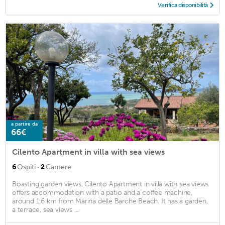
Verifica disponibilità
a partire da
66€
Cilento Apartment in villa with sea views
·
6
Ospiti
2
Camere
Boasting garden views, Cilento Apartment in villa with sea views
offers accommodation with a patio and a coffee machine,
around 1.6 km from Marina delle Barche Beach. It has a garden,
a terrace, sea views ...