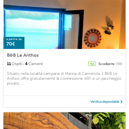
a partire da
70€
B&B Le Anthos
·
11
Ospiti
4
Camere
Eccellente
(48)
9,4
Situato nella località campana di Marina di Camerota, il B&B Le
Anthos offre gratuitamente la connessione WiFi e un parcheggio
privato. ...
Verifica disponibilità