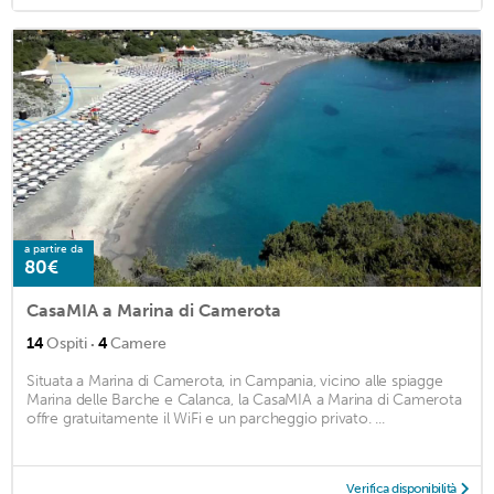
a partire da
80€
CasaMIA a Marina di Camerota
·
14
Ospiti
4
Camere
Situata a Marina di Camerota, in Campania, vicino alle spiagge
Marina delle Barche e Calanca, la CasaMIA a Marina di Camerota
offre gratuitamente il WiFi e un parcheggio privato. ...
Verifica disponibilità