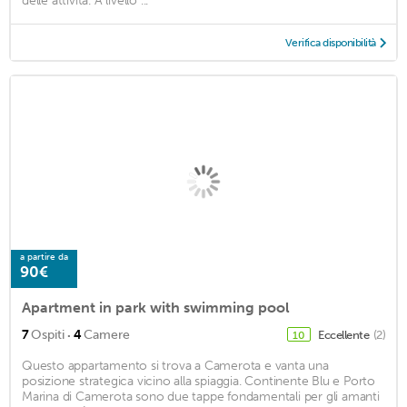
delle attività. A livello ...
Verifica disponibilità
a partire da
90€
Apartment in park with swimming pool
·
7
Ospiti
4
Camere
Eccellente
(2)
10
Questo appartamento si trova a Camerota e vanta una
posizione strategica vicino alla spiaggia. Continente Blu e Porto
Marina di Camerota sono due tappe fondamentali per gli amanti