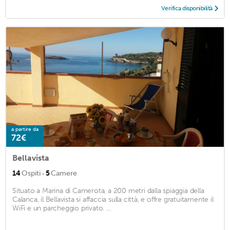
Verifica disponibilità
a partire da
72€
Bellavista
·
14
Ospiti
5
Camere
Situato a Marina di Camerota, a 200 metri dalla spiaggia della
Calanca, il Bellavista si affaccia sulla città, e offre gratuitamente il
WiFi e un parcheggio privato. ...