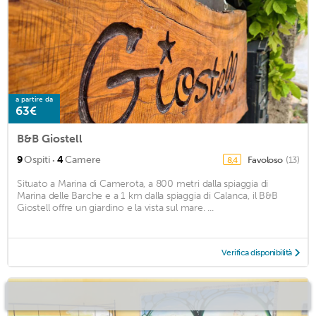
a partire da
63€
B&B Giostell
·
9
Ospiti
4
Camere
Favoloso
(13)
8,4
Situato a Marina di Camerota, a 800 metri dalla spiaggia di
Marina delle Barche e a 1 km dalla spiaggia di Calanca, il B&B
Giostell offre un giardino e la vista sul mare. ...
Verifica disponibilità