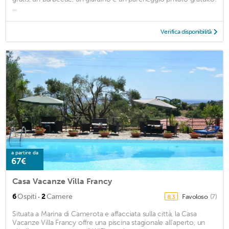
...
Verifica disponibilità
a partire da
67€
Casa Vacanze Villa Francy
·
6
Ospiti
2
Camere
Favoloso
(7)
8,3
Situata a Marina di Camerota e affacciata sulla città, la Casa
Vacanze Villa Francy offre una piscina stagionale all'aperto, un