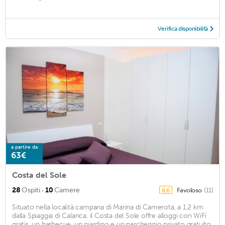
Verifica disponibilità
a partire da
63€
Costa del Sole
·
28
Ospiti
10
Camere
Favoloso
(11)
8,6
Situato nella località campana di Marina di Camerota, a 1,2 km
dalla Spiaggia di Calanca, il Costa del Sole offre alloggi con WiFi
gratis, un barbecue, un giardino e un parcheggio privato gratuito.