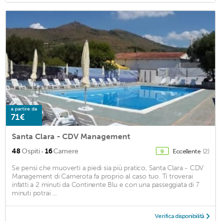
a partire da
71€
Santa Clara - CDV Management
·
48
Ospiti
16
Camere
Eccellente
(2)
9
Se pensi che muoverti a piedi sia più pratico, Santa Clara - CDV
Management di Camerota fa proprio al caso tuo. Ti troverai
infatti a 2 minuti da Continente Blu e con una passeggiata di 7
minuti potrai ...
Verifica disponibilità