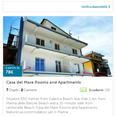
Verifica disponibilità
a partire da
78€
Casa del Mare Rooms and Apartments
·
7
Ospiti
2
Camere
Eccellente
(33)
12,5
Situated 300 metres from Calanca Beach, less than 1 km from
Marina delle Barche Beach and a 15-minute walk from
Lentiscelle Beach, Casa del Mare Rooms and Apartments
features accommodation set in Marina ...