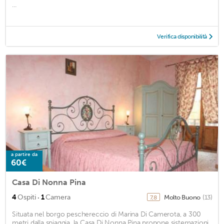
...
Verifica disponibilità
a partire da
60€
Casa Di Nonna Pina
·
4
Ospiti
1
Camera
Molto Buono
(13)
7,8
Situata nel borgo peschereccio di Marina Di Camerota, a 300
metri dalla spiaggia, la Casa Di Nonna Pina propone sistemazioni