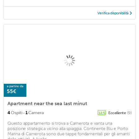
Verifica disponibilità
a partire da
55€
Apartment near the sea last minut
·
4
Ospiti
1
Camera
Eccellente
(9)
12,5
Questo appartamento si trova a Camerota e vanta una
posizione strategica vicino alla spiaggia. Continente Blu e Porto
Marina di Camerota sono due tappe fondamentali per gli amanti