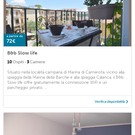
a partire da
72€
B&b Slow life
·
10
Ospiti
3
Camere
Situato nella località campana di Marina di Camerota, vicino alla
spiaggia della Marina delle Barche e alla spiaggia Calanca, il B&b
Slow life offre gratuitamente la connessione WiFi e un
parcheggio privato. ...
Verifica disponibilità