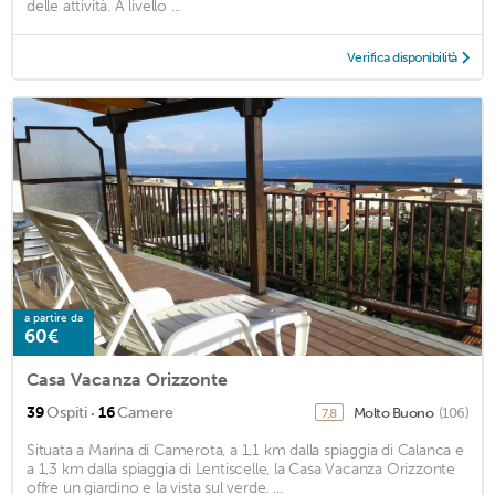
delle attività. A livello ...
Verifica disponibilità
a partire da
60€
Casa Vacanza Orizzonte
·
39
Ospiti
16
Camere
Molto Buono
(106)
7,8
Situata a Marina di Camerota, a 1,1 km dalla spiaggia di Calanca e
a 1,3 km dalla spiaggia di Lentiscelle, la Casa Vacanza Orizzonte
offre un giardino e la vista sul verde. ...