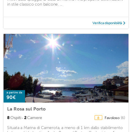
in stile classico con balcone. ...
Verifica disponibilità
a partire da
90€
La Rosa sul Porto
·
8
Ospiti
2
Camere
Favoloso
(6)
8
Situata a Marina di Camerota, a meno di 1 km dallo stabilimento