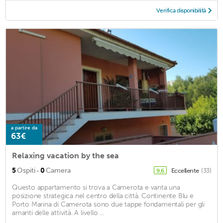
Verifica disponibilità
a partire da
63€
Relaxing vacation by the sea
·
5
Ospiti
0
Camera
Eccellente
(33)
9,6
Questo appartamento si trova a Camerota e vanta una
posizione strategica nel centro della città. Continente Blu e
Porto Marina di Camerota sono due tappe fondamentali per gli
amanti delle attività. A livello ...