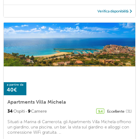
Verifica disponibilità
a partire da
40€
Apartments Villa Michela
·
34
Ospiti
9
Camere
Eccellente
(31)
9,4
Situati a Marina di Camerota, gli Apartments Villa Michela offrono
un giardino, una piscina, un bar, la vista sul giardino e alloggi con
connessione WiFi gratuita. ...