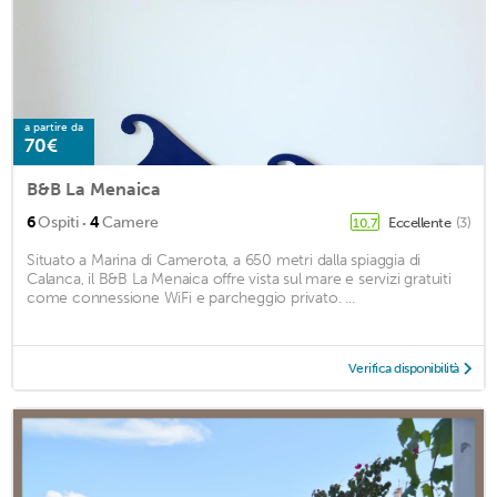
a partire da
70€
B&B La Menaica
·
6
Ospiti
4
Camere
Eccellente
(3)
10,7
Situato a Marina di Camerota, a 650 metri dalla spiaggia di
Calanca, il B&B La Menaica offre vista sul mare e servizi gratuiti
come connessione WiFi e parcheggio privato. ...
Verifica disponibilità