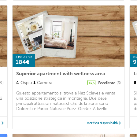
a partire da
a p
184€
9
Superior apartment with wellness area
L
4
Ospiti
1
Camera
6
(9)
Eccellente
(3)
13,3
Questo appartamento si trova a Naz Sciaves e vanta
S
42
una posizione strategica in montagna. Due delle
al
principali attrazioni naturalistiche della zona sono
p
Dolomiti e Parco Naturale Puez-Geisler. A livello ...
da
à
Verifica disponibilità