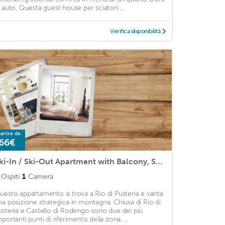
n auto. Questa guest house per sciatori ...
Verifica disponibilità
artire da
66€
Ski-In / Ski-Out Apartment with Balcony, Sauna, & Jacuzzi; Pets Allowed, Parking Available
Ospiti
1
Camera
uesto appartamento si trova a Rio di Pusteria e vanta
na posizione strategica in montagna. Chiusa di Rio di
usteria e Castello di Rodengo sono due dei più
mportanti punti di riferimento della zona. ...