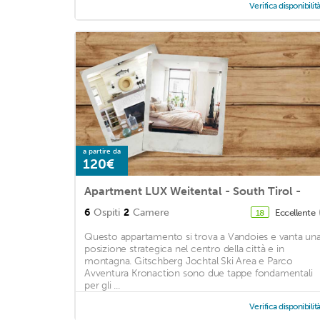
Verifica disponibilit
a partire da
120€
Apartment LUX Weitental - South Tirol -
6
Ospiti
2
Camere
Eccellente
18
Questo appartamento si trova a Vandoies e vanta un
posizione strategica nel centro della città e in
montagna. Gitschberg Jochtal Ski Area e Parco
Avventura Kronaction sono due tappe fondamentali
per gli ...
Verifica disponibilit