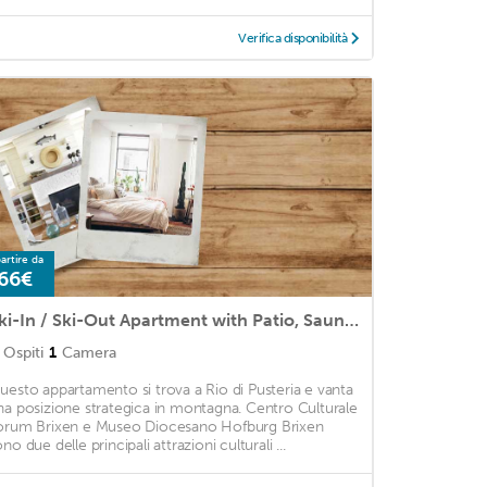
Verifica disponibilità
artire da
66€
Ski-In / Ski-Out Apartment with Patio, Sauna, & Jacuzzi; Pets Allowed, Parking Available
Ospiti
1
Camera
uesto appartamento si trova a Rio di Pusteria e vanta
na posizione strategica in montagna. Centro Culturale
orum Brixen e Museo Diocesano Hofburg Brixen
no due delle principali attrazioni culturali ...