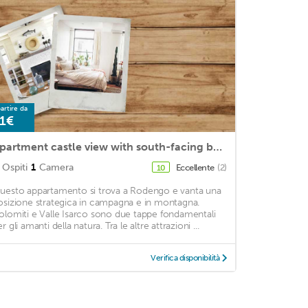
artire da
1€
Apartment castle view with south-facing balcony
Ospiti
1
Camera
Eccellente
(2)
10
uesto appartamento si trova a Rodengo e vanta una
osizione strategica in campagna e in montagna.
olomiti e Valle Isarco sono due tappe fondamentali
r gli amanti della natura. Tra le altre attrazioni ...
Verifica disponibilità