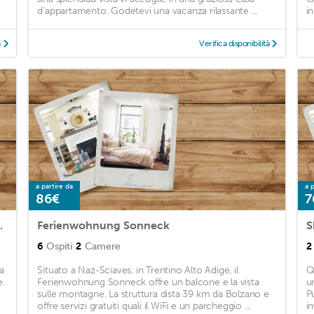
d'appartamento. Godetevi una vacanza rilassante ...
i
à
Verifica disponibilità
a partire da
a p
86€
7
, Mountain View & Wi-Fi
Ferienwohnung Sonneck
6
Ospiti
2
Camere
2
a
Situato a Naz-Sciaves, in Trentino Alto Adige, il
Q
e.
Ferienwohnung Sonneck offre un balcone e la vista
u
sulle montagne. La struttura dista 39 km da Bolzano e
P
offre servizi gratuiti quali il WiFi e un parcheggio ...
i