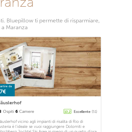
aranza
 Bluepillow ti permette di risparmiare,
ze a Maranza
artire da
7€
äuslerhof
8
Ospiti
6
Camere
Eccellente
(51)
10,2
uslerhof vicino agli impianti di risalita di Rio di
usteria è l'ideale se vuoi raggiungere Dolomiti e
itschberg Jochtal Ski Area in meno di un quarto d'ora