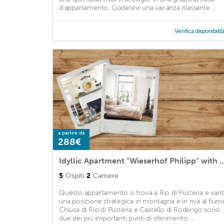
d'appartamento. Godetevi una vacanza rilassante ...
Verifica disponibilit
a partire da
288€
Idyllic Apartment "Wieserhof Philipp" with Balcony
5
Ospiti
2
Camere
Questo appartamento si trova a Rio di Pusteria e vant
una posizione strategica in montagna e in riva al fium
Chiusa di Rio di Pusteria e Castello di Rodengo sono
due dei più importanti punti di riferimento ...