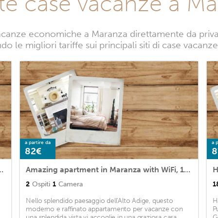
te case vacanze a M
acanze economiche a Maranza direttamente da privati.
o le migliori tariffe sui principali siti di case vacan
a partire da
a p
82€
8
a with WiFi, 2 Bedrooms and Sauna
Amazing apartment in Maranza with WiFi, 1 Bedrooms and Sauna
H
2
Ospiti
1
Camera
1
Nello splendido paesaggio dell'Alto Adige, questo
Hä
moderno e raffinato appartamento per vacanze con
P
una splendida vista vi accoglie in una graziosa casa
G