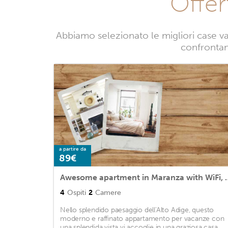
Offer
Abbiamo selezionato le migliori case v
confrontand
a partire da
89€
Awesome apartment in Maranz
4
Ospiti
2
Camere
Nello splendido paesaggio dell'Alto Adige, questo
moderno e raffinato appartamento per vacanze con
una splendida vista vi accoglie in una graziosa casa