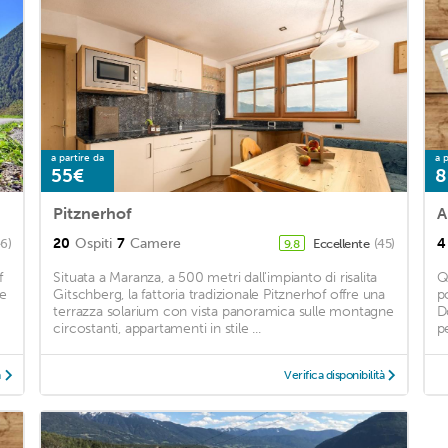
a partire da
a p
55€
8
Pitznerhof
20
Ospiti
7
Camere
4
46)
Eccellente
(45)
9,8
f
Situata a Maranza, a 500 metri dall'impianto di risalita
Q
 e
Gitschberg, la fattoria tradizionale Pitznerhof offre una
p
terrazza solarium con vista panoramica sulle montagne
D
circostanti, appartamenti in stile ...
pe
à
Verifica disponibilità