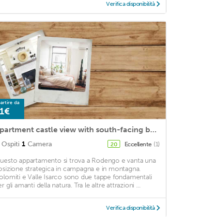
Verifica disponibilità
artire da
1€
Apartment castle view with south-facing balcony
Ospiti
1
Camera
Eccellente
(1)
20
uesto appartamento si trova a Rodengo e vanta una
osizione strategica in campagna e in montagna.
olomiti e Valle Isarco sono due tappe fondamentali
r gli amanti della natura. Tra le altre attrazioni ...
Verifica disponibilità