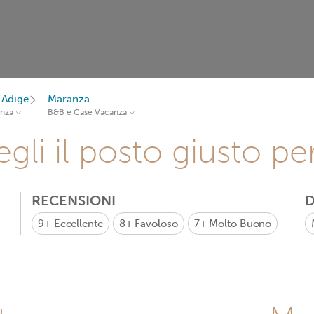
 Adige
Maranza
anza
B&B e Case Vacanza
gli il posto giusto pe
RECENSIONI
D
9+
Eccellente
8+
Favoloso
7+
Molto Buono