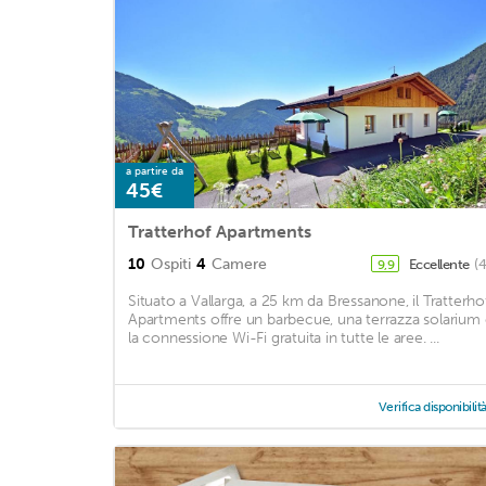
a partire da
45€
Tratterhof Apartments
10
Ospiti
4
Camere
Eccellente
(
9,9
Situato a Vallarga, a 25 km da Bressanone, il Tratterho
Apartments offre un barbecue, una terrazza solarium
la connessione Wi-Fi gratuita in tutte le aree. ...
Verifica disponibilit