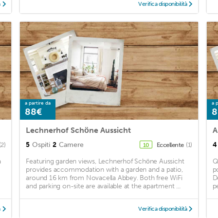
à
Verifica disponibilità
a partire da
a p
88€
8
Lechnerhof Schöne Aussicht
5
Ospiti
2
Camere
4
(2)
Eccellente
(1)
10
a
Featuring garden views, Lechnerhof Schöne Aussicht
Q
provides accommodation with a garden and a patio,
p
around 16 km from Novacella Abbey. Both free WiFi
D
and parking on-site are available at the apartment ...
pe
à
Verifica disponibilità