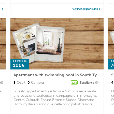
à
Verifica disponibilità
a partire da
a p
100€
7
s Allowed, Parking Available
Apartment with swimming pool in South Tyrol
3
Ospiti
0
Camera
4
(6)
Eccellente
(54)
12,8
a
Questo appartamento si trova a Naz Sciaves e vanta
Q
una posizione strategica in campagna e in montagna.
u
Centro Culturale Forum Brixen e Museo Diocesano
F
Hofburg Brixen sono due delle principali attrazioni ...
so