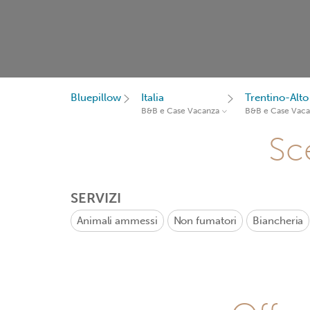
Bluepillow
Italia
Trentino-Alto
B&B e Case Vacanza
B&B e Case Vac
Sce
SERVIZI
Animali ammessi
Non fumatori
Biancheria