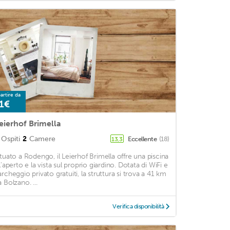
artire da
1€
eierhof Brimella
Ospiti
2
Camere
Eccellente
(18)
13,3
ituato a Rodengo, il Leierhof Brimella offre una piscina
l'aperto e la vista sul proprio giardino. Dotata di WiFi e
archeggio privato gratuiti, la struttura si trova a 41 km
 Bolzano. ...
Verifica disponibilità