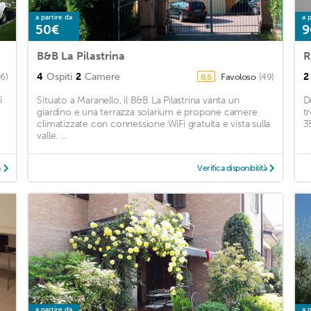
a partire da
a p
50€
9
B&B La Pilastrina
R
4
Ospiti
2
Camere
2
66)
Favoloso
(49)
8,6
i
Situato a Maranello, il B&B La Pilastrina vanta un
D
giardino e una terrazza solarium e propone camere
t
climatizzate con connessione WiFi gratuita e vista sulla
3
valle. ...
à
Verifica disponibilità
a partire da
a p