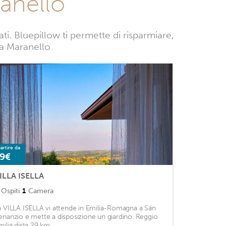
anello
. Bluepillow ti permette di risparmiare,
e a Maranello
artire da
9€
ILLA ISELLA
Ospiti
1
Camera
a VILLA ISELLA vi attende in Emilia-Romagna a San
enanzio e mette a disposizione un giardino. Reggio
ilia dista 29 km. ...