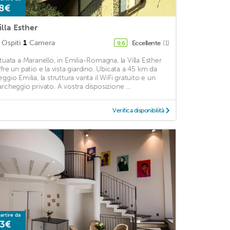
8€
illa Esther
Ospiti
1
Camera
Eccellente
(1)
9,6
ituata a Maranello, in Emilia-Romagna, la Villa Esther
ffre un patio e la vista giardino. Ubicata a 45 km da
eggio Emilia, la struttura vanta il WiFi gratuito e un
archeggio privato. A vostra disposizione ...
Verifica disponibilità
artire da
3€