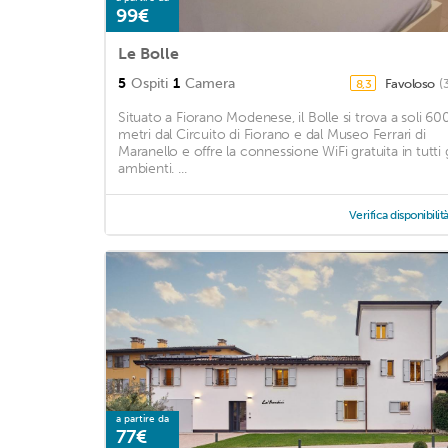
99€
Le Bolle
5
Ospiti
1
Camera
Favoloso
(
8,3
Situato a Fiorano Modenese, il Bolle si trova a soli 60
metri dal Circuito di Fiorano e dal Museo Ferrari di
Maranello e offre la connessione WiFi gratuita in tutti g
ambienti. ...
Verifica disponibilit
a partire da
77€