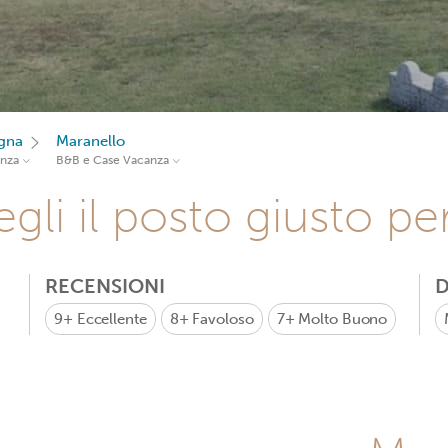
gna
Maranello
anza
B&B e Case Vacanza
gli il posto giusto pe
RECENSIONI
D
9+
Eccellente
8+
Favoloso
7+
Molto Buono