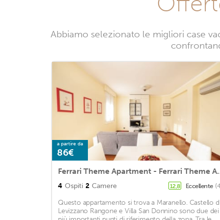
Offer
Abbiamo selezionato le migliori case va
confrontando
a partire da
86€
Ferrari Theme Apartmen
4
Ospiti
2
Camere
Eccellente
(
12,8
Questo appartamento si trova a Maranello. Castello d
Levizzano Rangone e Villa San Donnino sono due dei
più importanti punti di riferimento della zona. Tra le