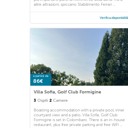
altre attrazioni, spiccano Stabilimento Ferrari ...
Verifica disponibilit
a partire da
86€
Villa Sofia, Golf Club Formigine
3
Ospiti
2
Camere
Boasting accommodation with a private pool, inner
courtyard view and a patio, Villa Sofia, Golf Club
Formigine is set in Colombaro. There is an in-house
restaurant, plus free private parking and free WiFi ...