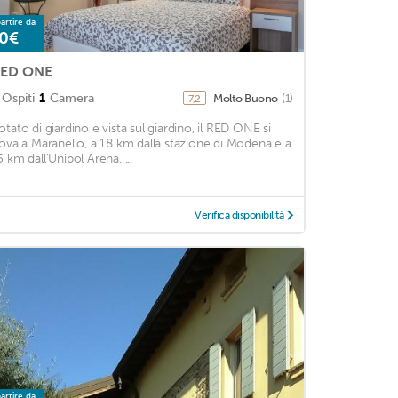
artire da
0€
ED ONE
Ospiti
1
Camera
Molto Buono
(1)
7,2
otato di giardino e vista sul giardino, il RED ONE si
rova a Maranello, a 18 km dalla stazione di Modena e a
5 km dall'Unipol Arena. ...
Verifica disponibilità
artire da