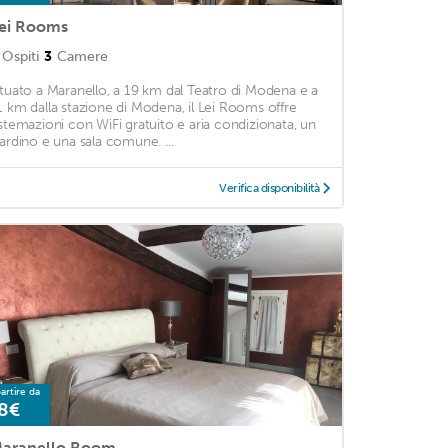
ei Rooms
Ospiti
3
Camere
ituato a Maranello, a 19 km dal Teatro di Modena e a
1 km dalla stazione di Modena, il Lei Rooms offre
istemazioni con WiFi gratuito e aria condizionata, un
iardino e una sala comune. ...
Verifica disponibilità
artire da
8€
aranello Room