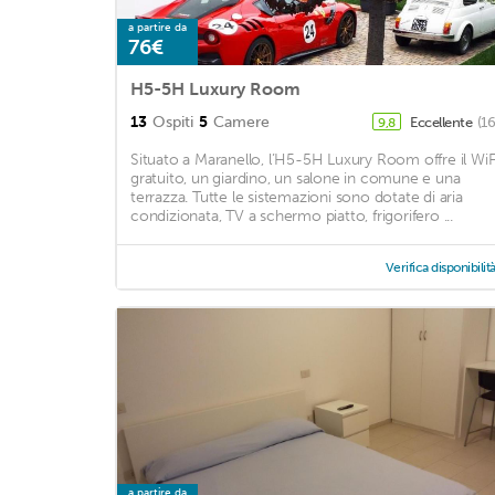
a partire da
76€
H5-5H Luxury Room
13
Ospiti
5
Camere
Eccellente
(1
9,8
Situato a Maranello, l’H5-5H Luxury Room offre il WiF
gratuito, un giardino, un salone in comune e una
terrazza. Tutte le sistemazioni sono dotate di aria
condizionata, TV a schermo piatto, frigorifero ...
Verifica disponibilit
a partire da