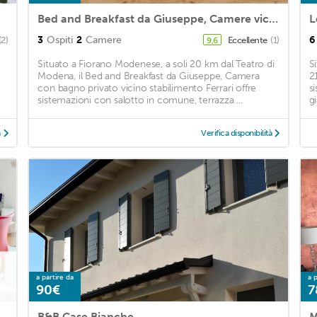
Bed and Breakfast da Giuseppe, Camere vicino stabilimento Ferrari
L
3
Ospiti
2
Camere
6
(2)
Eccellente
(1)
9,6
Situato a Fiorano Modenese, a soli 20 km dal Teatro di
S
Modena, il Bed and Breakfast da Giuseppe, Camera
2
con bagno privato vicino stabilimento Ferrari offre
s
sistemazioni con salotto in comune, terrazza ...
g
à
Verifica disponibilità
a partire da
a p
90€
7
B&B Case Bianche
M