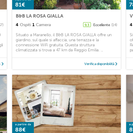
81€
7
B&B LA ROSA GIALLA
V
4
Ospiti
1
Camera
4
37)
Eccellente
(14)
9,3
0
Situato a Maranello, il B&B LA ROSA GIALLA offre un
S
giardino, sul quale si affaccia, una terrazza e la
o
li
connessione WiFi gratuita. Questa struttura
R
climatizzata si trova a 47 km da Reggio Emilia. ...
p
à
Verifica disponibilità
a partire da
a p
88€
8