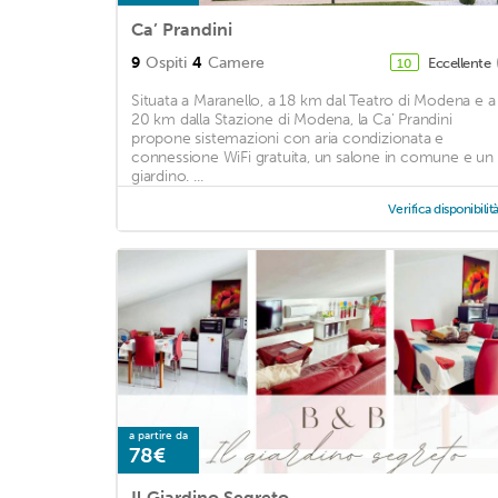
Ca’ Prandini
9
Ospiti
4
Camere
Eccellente
10
Situata a Maranello, a 18 km dal Teatro di Modena e a
20 km dalla Stazione di Modena, la Ca' Prandini
propone sistemazioni con aria condizionata e
connessione WiFi gratuita, un salone in comune e un
giardino. ...
Verifica disponibilit
a partire da
78€
Il Giardino Segreto